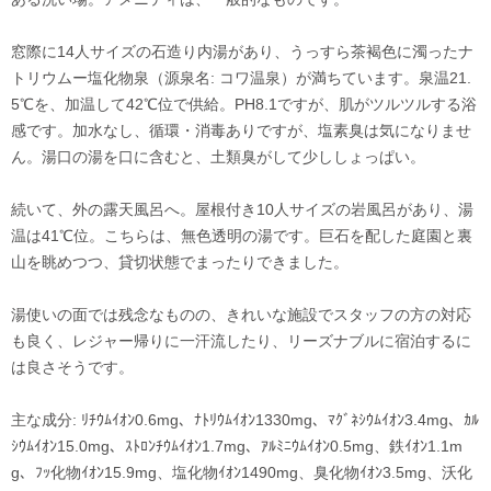
窓際に14人サイズの石造り内湯があり、うっすら茶褐色に濁ったナ
トリウムー塩化物泉（源泉名: コワ温泉）が満ちています。泉温21.
5℃を、加温して42℃位で供給。PH8.1ですが、肌がツルツルする浴
感です。加水なし、循環・消毒ありですが、塩素臭は気になりませ
ん。湯口の湯を口に含むと、土類臭がして少ししょっぱい。
続いて、外の露天風呂へ。屋根付き10人サイズの岩風呂があり、湯
温は41℃位。こちらは、無色透明の湯です。巨石を配した庭園と裏
山を眺めつつ、貸切状態でまったりできました。
湯使いの面では残念なものの、きれいな施設でスタッフの方の対応
も良く、レジャー帰りに一汗流したり、リーズナブルに宿泊するに
は良さそうです。
主な成分: ﾘﾁｳﾑｲｵﾝ0.6mg、ﾅﾄﾘｳﾑｲｵﾝ1330mg、ﾏｸﾞﾈｼｳﾑｲｵﾝ3.4mg、ｶﾙ
ｼｳﾑｲｵﾝ15.0mg、ｽﾄﾛﾝﾁｳﾑｲｵﾝ1.7mg、ｱﾙﾐﾆｳﾑｲｵﾝ0.5mg、鉄ｲｵﾝ1.1m
g、ﾌｯ化物ｲｵﾝ15.9mg、塩化物ｲｵﾝ1490mg、臭化物ｲｵﾝ3.5mg、沃化