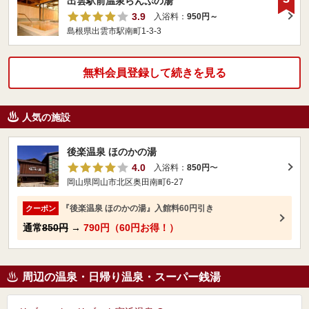
出雲駅前温泉らんぷの湯
3.9
入浴料：
950円～
島根県出雲市駅南町1-3-3
無料会員登録して続きを見る
人気の施設
後楽温泉 ほのかの湯
4.0
入浴料：
850円
〜
岡山県岡山市北区奥田南町6-27
『後楽温泉 ほのかの湯』入館料60円引き
クーポン
通常
850円
→
790円（60円お得！）
周辺の温泉・日帰り温泉・スーパー銭湯