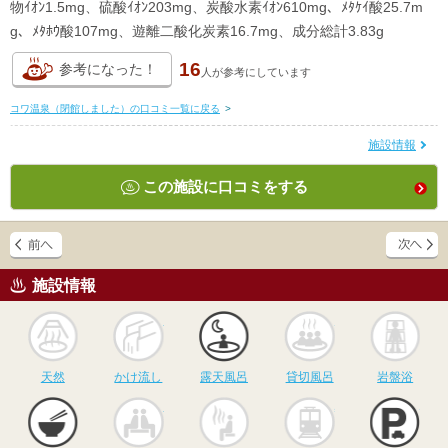
物ｲｵﾝ1.5mg、硫酸ｲｵﾝ203mg、炭酸水素ｲｵﾝ610mg、ﾒﾀｹｲ酸25.7m
g、ﾒﾀﾎｳ酸107mg、遊離二酸化炭素16.7mg、成分総計3.83g
16
参考になった！
人が
参考にしています
コワ温泉（閉館しました）の口コミ一覧に戻る
>
施設情報
この施設に口コミをする
施設情報
天然
かけ流し
露天風呂
貸切風呂
岩
天然
かけ流し
露天風呂
貸切風呂
岩盤浴
食事
休憩
サウナ
駅近
駐