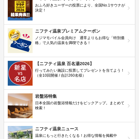
おふろ好きユーザーの投票により、全国No.1サウナが
決定！
ニフティ温泉プレミアムクーポン
ノジマモバイル会員向け 通常よりもお得な「特別価
格」で人気の温泉を満喫できる！
【ニフティ温泉 百名湯2026】
行ってみたい施設に投票してプレゼントを当てよう！
（全10回開催 / 合計260名様）
岩盤浴特集
日本全国の岩盤浴情報だけをピックアップ。まとめて
検索！
ニフティ温泉ニュース
温泉にもっと行きたくなる！お得な情報を掲載中