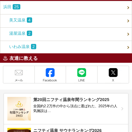
浜田
25
美又温泉
4
湯屋温泉
2
いわみ温泉
2
友達に教える
メール
Facebook
LINE
X
第20回ニフティ温泉年間ランキング2025
全国約2.2万件の中から頂点に選ばれた、2025年の人
気施設は…
ニフティ温泉 サウナランキング2026