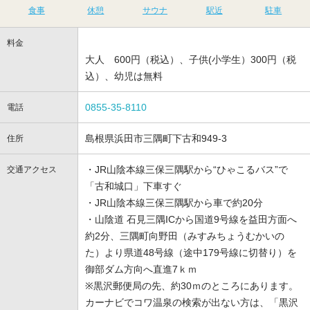
食事
休憩
サウナ
駅近
駐車
料金
大人 600円（税込）、子供(小学生）300円（税
込）、幼児は無料
0855-35-8110
電話
島根県浜田市三隅町下古和949-3
住所
・JR山陰本線三保三隅駅から“ひゃこるバス”で
交通アクセス
「古和城口」下車すぐ
・JR山陰本線三保三隅駅から車で約20分
・山陰道 石見三隅ICから国道9号線を益田方面へ
約2分、三隅町向野田（みすみちょうむかいの
た）より県道48号線（途中179号線に切替り）を
御部ダム方向へ直進7ｋｍ
※黒沢郵便局の先、約30ｍのところにあります。
カーナビでコワ温泉の検索が出ない方は、「黒沢