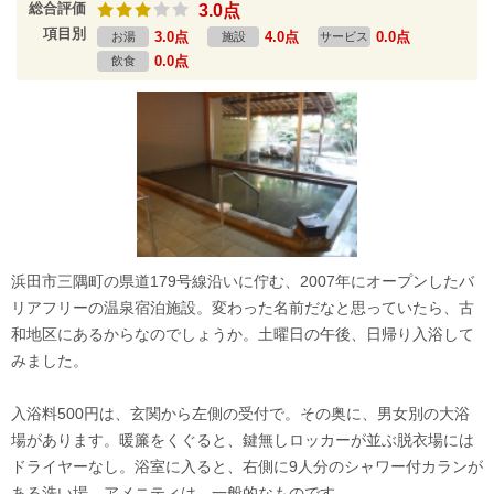
総合評価
3.0点
項目別
3.0点
4.0点
0.0点
お湯
施設
サービス
0.0点
飲食
浜田市三隅町の県道179号線沿いに佇む、2007年にオープンしたバ
リアフリーの温泉宿泊施設。変わった名前だなと思っていたら、古
和地区にあるからなのでしょうか。土曜日の午後、日帰り入浴して
みました。
入浴料500円は、玄関から左側の受付で。その奥に、男女別の大浴
場があります。暖簾をくぐると、鍵無しロッカーが並ぶ脱衣場には
ドライヤーなし。浴室に入ると、右側に9人分のシャワー付カランが
ある洗い場。アメニティは、一般的なものです。