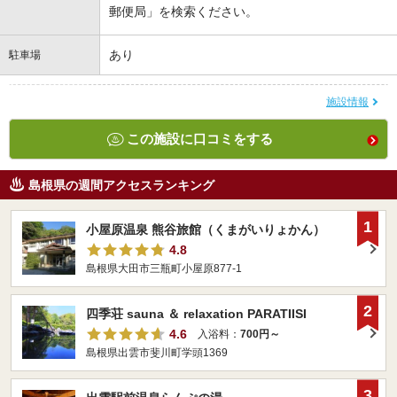
郵便局」を検索ください。
あり
駐車場
施設情報
この施設に口コミをする
島根県の週間アクセスランキング
1
小屋原温泉 熊谷旅館（くまがいりょかん）
4.8
島根県大田市三瓶町小屋原877-1
2
四季荘 sauna ＆ relaxation PARATIISI
4.6
入浴料：
700円～
島根県出雲市斐川町学頭1369
3