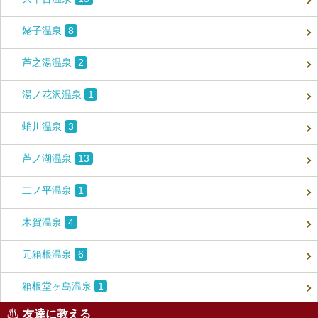
姥子温泉
8
芦之湯温泉
2
湯ノ花沢温泉
1
蛸川温泉
3
芦ノ湖温泉
13
二ノ平温泉
1
木賀温泉
4
元箱根温泉
6
箱根堂ヶ島温泉
1
友達に教える