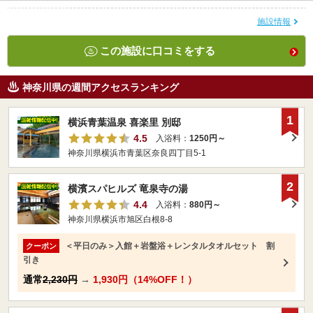
施設情報
この施設に口コミをする
神奈川県の週間アクセスランキング
1
横浜青葉温泉 喜楽里 別邸
4.5
入浴料：
1250円～
神奈川県横浜市青葉区奈良四丁目5-1
2
横濱スパヒルズ 竜泉寺の湯
4.4
入浴料：
880円～
神奈川県横浜市旭区白根8-8
＜平日のみ＞入館＋岩盤浴＋レンタルタオルセット 割
クーポン
引き
通常
2,230円
→
1,930円（14%OFF！）