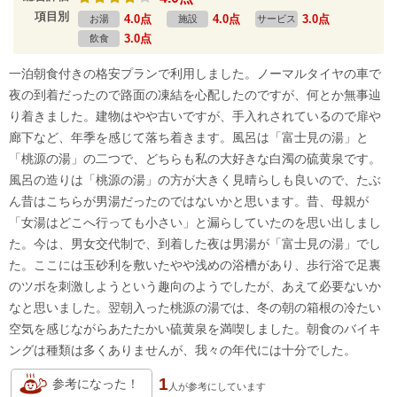
項目別
4.0点
4.0点
3.0点
お湯
施設
サービス
3.0点
飲食
一泊朝食付きの格安プランで利用しました。ノーマルタイヤの車で
夜の到着だったので路面の凍結を心配したのですが、何とか無事辿
り着きました。建物はやや古いですが、手入れされているので扉や
廊下など、年季を感じて落ち着きます。風呂は「富士見の湯」と
「桃源の湯」の二つで、どちらも私の大好きな白濁の硫黄泉です。
風呂の造りは「桃源の湯」の方が大きく見晴らしも良いので、たぶ
ん昔はこちらが男湯だったのではないかと思います。昔、母親が
「女湯はどこへ行っても小さい」と漏らしていたのを思い出しまし
た。今は、男女交代制で、到着した夜は男湯が「富士見の湯」でし
た。ここには玉砂利を敷いたやや浅めの浴槽があり、歩行浴で足裏
のツボを刺激しようという趣向のようでしたが、あえて必要ないか
なと思いました。翌朝入った桃源の湯では、冬の朝の箱根の冷たい
空気を感じながらあたたかい硫黄泉を満喫しました。朝食のバイキ
ングは種類は多くありませんが、我々の年代には十分でした。
1
参考になった！
人が
参考にしています