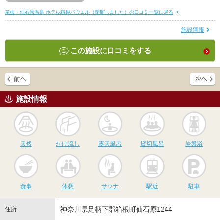
箱根・仙石原温泉 ホテル箱根パウエル（閉館しました）の口コミ一覧に戻る
>
施設情報
この施設に口コミをする
施設情報
天然
かけ流し
露天風呂
貸切風呂
岩
天然
かけ流し
露天風呂
貸切風呂
岩盤浴
食事
休憩
サウナ
駅近
駐
食事
休憩
サウナ
駅近
駐車
神奈川県足柄下郡箱根町仙石原1244
住所