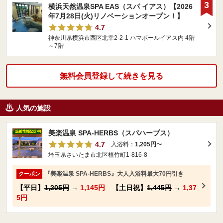
3
横浜天然温泉SPA EAS（スパ イアス）【2026
年7月28日(火)リノベーションオープン！】
4.7
神奈川県横浜市西区北幸2-2-1 ハマボールイアス内 4階
～7階
無料会員登録して続きを見る
人気の施設
美楽温泉 SPA-HERBS（スパハーブス）
4.7
入浴料：
1,205円
〜
埼玉県さいたま市北区植竹町1-816-8
『美楽温泉 SPA-HERBS』大人入浴料最大70円引き
クーポン
【平日】
1,205円
→
1,145円
【土日祝】
1,445円
→
1,37
5円