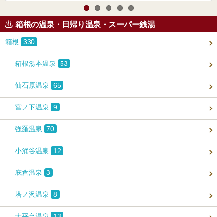
箱根の温泉・日帰り温泉・スーパー銭湯
箱根
330
箱根湯本温泉
53
仙石原温泉
65
宮ノ下温泉
9
強羅温泉
70
小涌谷温泉
12
底倉温泉
3
塔ノ沢温泉
8
大平台温泉
13