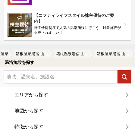
【ニフティライフスタイル株主優待のご案
内】
株主優待制度で人気の温浴施設に行こう！対象施設が
拡充されました！
原温泉
箱根温泉湯宿 山の省（旧 はたご一の湯）
箱根温泉湯宿 山の省（旧 はたご一の湯）の口コミ一覧
箱根温泉湯宿 山の省（旧 はたご一の湯）の口コミ くつろぎたい・・この雰囲気
温浴施設を探す
エリアから探す
地図から探す
特徴から探す