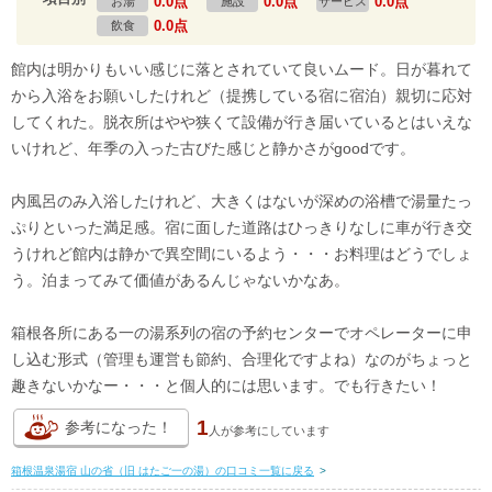
0.0点
0.0点
0.0点
お湯
施設
サービス
0.0点
飲食
館内は明かりもいい感じに落とされていて良いムード。日が暮れて
から入浴をお願いしたけれど（提携している宿に宿泊）親切に応対
してくれた。脱衣所はやや狭くて設備が行き届いているとはいえな
いけれど、年季の入った古びた感じと静かさがgoodです。
内風呂のみ入浴したけれど、大きくはないが深めの浴槽で湯量たっ
ぷりといった満足感。宿に面した道路はひっきりなしに車が行き交
うけれど館内は静かで異空間にいるよう・・・お料理はどうでしょ
う。泊まってみて価値があるんじゃないかなあ。
箱根各所にある一の湯系列の宿の予約センターでオペレーターに申
し込む形式（管理も運営も節約、合理化ですよね）なのがちょっと
趣きないかなー・・・と個人的には思います。でも行きたい！
1
参考になった！
人が
参考にしています
箱根温泉湯宿 山の省（旧 はたご一の湯）の口コミ一覧に戻る
>