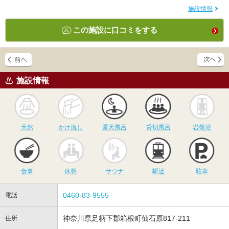
施設情報
この施設に口コミをする
施設情報
天然
かけ流し
露天風呂
貸切風呂
岩
天然
かけ流し
露天風呂
貸切風呂
岩盤浴
食事
休憩
サウナ
駅近
駐
食事
休憩
サウナ
駅近
駐車
0460-83-9555
電話
神奈川県足柄下郡箱根町仙石原817-211
住所