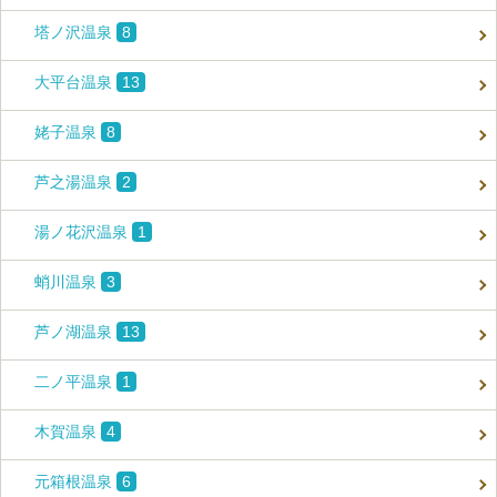
塔ノ沢温泉
8
大平台温泉
13
姥子温泉
8
芦之湯温泉
2
湯ノ花沢温泉
1
蛸川温泉
3
芦ノ湖温泉
13
二ノ平温泉
1
木賀温泉
4
元箱根温泉
6