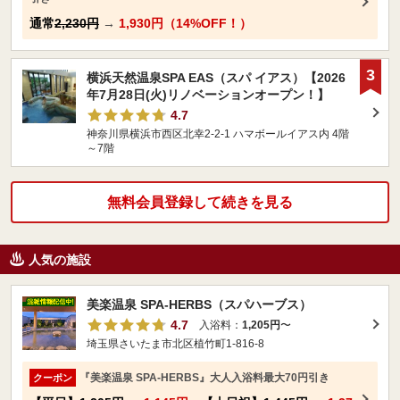
通常
2,230円
→
1,930円（14%OFF！）
3
横浜天然温泉SPA EAS（スパ イアス）【2026
年7月28日(火)リノベーションオープン！】
4.7
神奈川県横浜市西区北幸2-2-1 ハマボールイアス内 4階
～7階
無料会員登録して続きを見る
人気の施設
美楽温泉 SPA-HERBS（スパハーブス）
4.7
入浴料：
1,205円
〜
埼玉県さいたま市北区植竹町1-816-8
『美楽温泉 SPA-HERBS』大人入浴料最大70円引き
クーポン