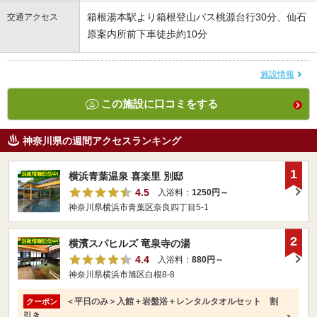
箱根湯本駅より箱根登山バス桃源台行30分、仙石
交通アクセス
原案内所前下車徒歩約10分
施設情報
この施設に口コミをする
神奈川県の週間アクセスランキング
1
横浜青葉温泉 喜楽里 別邸
4.5
入浴料：
1250円～
神奈川県横浜市青葉区奈良四丁目5-1
2
横濱スパヒルズ 竜泉寺の湯
4.4
入浴料：
880円～
神奈川県横浜市旭区白根8-8
＜平日のみ＞入館＋岩盤浴＋レンタルタオルセット 割
クーポン
引き