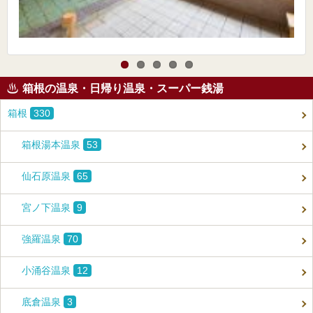
箱根の温泉・日帰り温泉・スーパー銭湯
箱根
330
箱根湯本温泉
53
仙石原温泉
65
宮ノ下温泉
9
強羅温泉
70
小涌谷温泉
12
底倉温泉
3