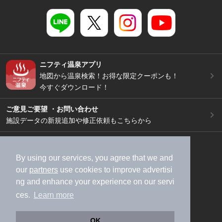
ニフティ温泉アプリ
地図から温泉検索！お得な限定クーポンも！
今すぐダウンロード！
ご意見ご要望 ・お問い合わせ
施設データの新規追加や修正依頼もこちらから
スマートフォン
/
PC
加盟店募集（資料請求）
広告出稿のご案内
By using our services, you agree that we and
our
partners
use cookies to improve advertisi
利用規約
ライフスタイルMEMBERS+規約
ng and enhance your experience on our servi
特定商取引法に基づく表記
ヘルプ
採用情報
ces.
Learn more
運営会社
個人情報保護ポリシー
©NIFTY Lifestyle Co., Ltd.
OK