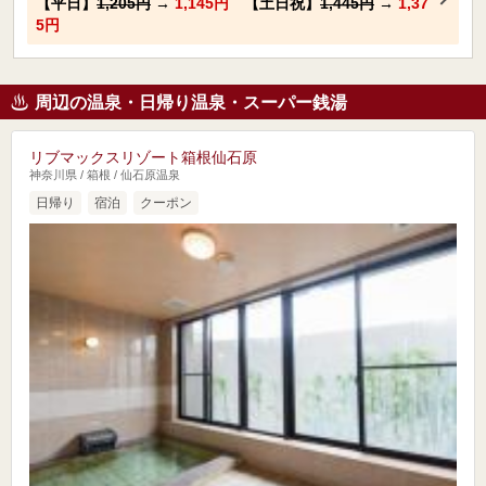
【平日】
1,205円
→
1,145円
【土日祝】
1,445円
→
1,37
5円
周辺の温泉・日帰り温泉・スーパー銭湯
リブマックスリゾート箱根仙石原
神奈川県 / 箱根 / 仙石原温泉
日帰り
宿泊
クーポン