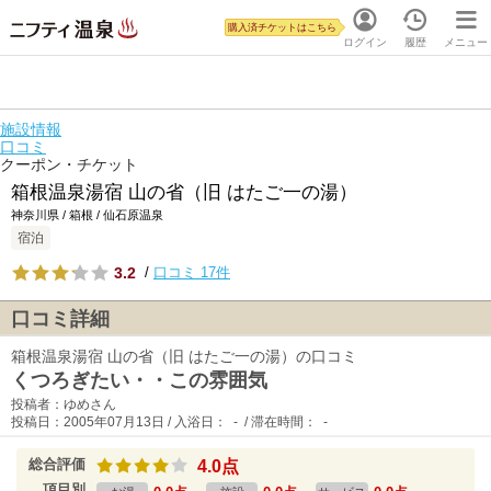
購入済チケットはこちら
ログイン
履歴
メニュー
施設情報
口コミ
クーポン・チケット
箱根温泉湯宿 山の省（旧 はたご一の湯）
神奈川県 / 箱根 / 仙石原温泉
宿泊
3.2
/
口コミ 17件
口コミ詳細
箱根温泉湯宿 山の省（旧 はたご一の湯）の口コミ
くつろぎたい・・この雰囲気
投稿者：ゆめさん
投稿日：2005年07月13日 / 入浴日： - / 滞在時間： -
総合評価
4.0点
項目別