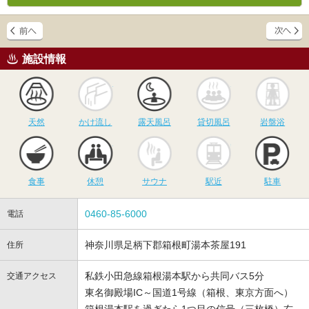
施設情報
天然
かけ流し
露天風呂
貸切風呂
岩
天然
かけ流し
露天風呂
貸切風呂
岩盤浴
食事
休憩
サウナ
駅近
駐
食事
休憩
サウナ
駅近
駐車
0460-85-6000
電話
神奈川県足柄下郡箱根町湯本茶屋191
住所
私鉄小田急線箱根湯本駅から共同バス5分
交通アクセス
東名御殿場IC～国道1号線（箱根、東京方面へ）