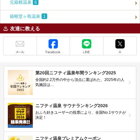
元箱根温泉
6
箱根堂ヶ島温泉
1
友達に教える
メール
Facebook
LINE
X
第20回ニフティ温泉年間ランキング2025
全国約2.2万件の中から頂点に選ばれた、2025年の人
気施設は…
ニフティ温泉 サウナランキング2026
おふろ好きユーザーの投票により、全国No.1サウナが
決定！
ニフティ温泉プレミアムクーポン