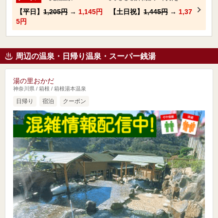
【平日】
1,205円
→
1,145円
【土日祝】
1,445円
→
1,37
5円
周辺の温泉・日帰り温泉・スーパー銭湯
湯の里おかだ
神奈川県 / 箱根 / 箱根湯本温泉
日帰り
宿泊
クーポン