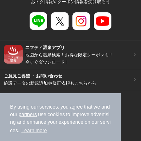
おトク情報やクーポン情報を受け取ろう
ニフティ温泉アプリ
地図から温泉検索！お得な限定クーポンも！
今すぐダウンロード！
ご意見ご要望 ・お問い合わせ
施設データの新規追加や修正依頼もこちらから
スマートフォン
/
PC
加盟店募集（資料請求）
広告出稿のご案内
By using our services, you agree that we and
our
partners
use cookies to improve advertisi
利用規約
ライフスタイルMEMBERS+規約
ng and enhance your experience on our servi
特定商取引法に基づく表記
ヘルプ
採用情報
ces.
Learn more
運営会社
個人情報保護ポリシー