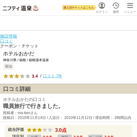
購入済チケットはこちら
ログイン
履歴
メニュー
施設情報
口コミ
クーポン・チケット
ホテルおかだ
神奈川県 / 箱根 / 箱根湯本温泉
宿泊
3.4
/
口コミ 7件
口コミ詳細
ホテルおかだの口コミ
職員旅行で行きました。
投稿者：ma-kenさん
投稿日：2010年11月14日 / 入浴日： 2010年11月12日 / 滞在時間： 2時間以内
総合評価
3.0点
項目別