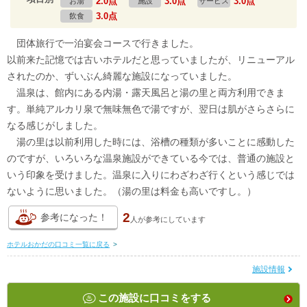
2.0点
3.0点
3.0点
お湯
施設
サービス
3.0点
飲食
団体旅行で一泊宴会コースで行きました。
以前来た記憶では古いホテルだと思っていましたが、リニューアル
されたのか、ずいぶん綺麗な施設になっていました。
温泉は、館内にある内湯・露天風呂と湯の里と両方利用できま
す。単純アルカリ泉で無味無色で湯ですが、翌日は肌がさらさらに
なる感じがしました。
湯の里は以前利用した時には、浴槽の種類が多いことに感動した
のですが、いろいろな温泉施設ができている今では、普通の施設と
いう印象を受けました。温泉に入りにわざわざ行くという感じでは
ないように思いました。（湯の里は料金も高いですし。）
2
参考になった！
人が
参考にしています
ホテルおかだの口コミ一覧に戻る
>
施設情報
この施設に口コミをする