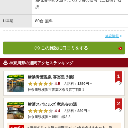
箱根湯本駅を過ぎたら1つ目の信号（三枚橋）右
折
80台 無料
駐車場
施設情報
この施設に口コミをする
神奈川県の週間アクセスランキング
1
横浜青葉温泉 喜楽里 別邸
4.5
入浴料：
1250円～
神奈川県横浜市青葉区奈良四丁目5-1
2
横濱スパヒルズ 竜泉寺の湯
4.4
入浴料：
880円～
神奈川県横浜市旭区白根8-8
＜平日のみ＞入館＋岩盤浴＋レンタルタオルセット 割
クーポン