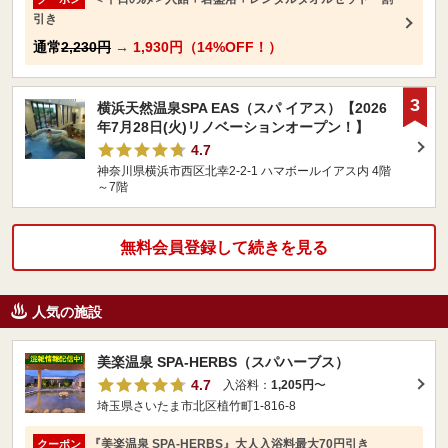
引き
通常
2,230円
→
1,930円（14%OFF！）
3
横浜天然温泉SPA EAS（スパ イアス）【2026
年7月28日(火)リノベーションオープン！】
4.7
神奈川県横浜市西区北幸2-2-1 ハマボールイアス内 4階
～7階
無料会員登録して続きを見る
人気の施設
美楽温泉 SPA-HERBS（スパハーブス）
4.7
入浴料：
1,205円
〜
埼玉県さいたま市北区植竹町1-816-8
『美楽温泉 SPA-HERBS』大人入浴料最大70円引き
クーポン