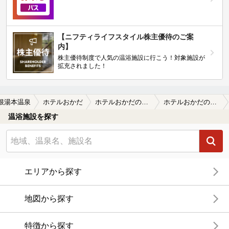
【ニフティライフスタイル株主優待のご案
内】
株主優待制度で人気の温浴施設に行こう！対象施設が
拡充されました！
根湯本温泉
ホテルおかだ
ホテルおかだの口コミ一覧
ホテルおかだの口コミ 職員旅行で行きました。
温浴施設を探す
エリアから探す
地図から探す
特徴から探す