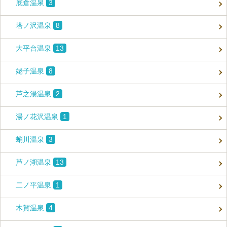
底倉温泉
3
塔ノ沢温泉
8
大平台温泉
13
姥子温泉
8
芦之湯温泉
2
湯ノ花沢温泉
1
蛸川温泉
3
芦ノ湖温泉
13
二ノ平温泉
1
木賀温泉
4