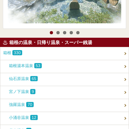
箱根の温泉・日帰り温泉・スーパー銭湯
箱根
330
箱根湯本温泉
53
仙石原温泉
65
宮ノ下温泉
9
強羅温泉
70
小涌谷温泉
12