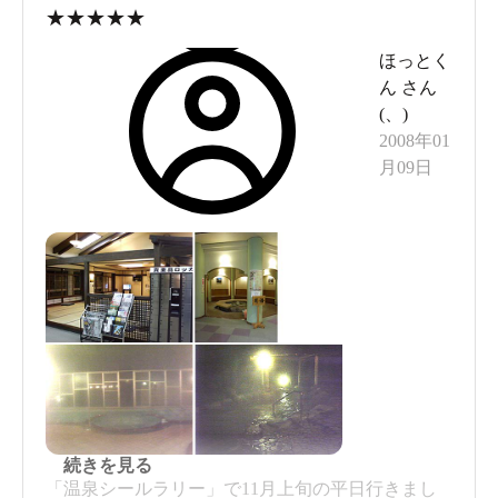
★
★
★
★
★
ほっとく
ん
さん
(
、
)
2008年01
月09日
続きを見る
「温泉シールラリー」で11月上旬の平日行きまし