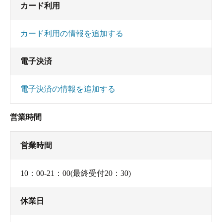
カード利用
Na 98.7、K 0.5、Ca 1.4、
F 18.0、Cl 4.8、SO4 1.7、HCO3 131.0、CO3 24.3、
カード利用の情報を追加する
メタケイ酸 41.8、メタホウ酸 0.3、CO2 4.0未満、
H2S 0.1未満、
電子決済
蒸発残留物 240mg/kg、溶存物質 322mg/kg 、成分総
計 322mg/kg
電子決済の情報を追加する
分析終了年月日 平成18年8月5日
営業時間
加水無し、加温あり、循環あり、塩素及びアル
コール系薬剤添加
営業時間
新湯注入量･･･新湯を1時間に5000L注入
お湯の入替え、浴槽清掃回数･･･2日に1回の完全入
10：00-21：00(最終受付20：30)
替、清掃。
消毒処理の程度･･･残留塩素濃度0.2～0.4ppm（法定
休業日
濃度）、アルコール系薬剤0.6ppm