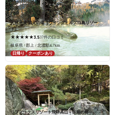
天然温泉 満天の湯（ウイングヒルズ白鳥リゾー
ト）
★
★
★
★
★
3.5
37件の口コミ
岐阜県 / 郡上 / 北濃駅4.7km
日帰り
クーポンあり
リブマックスリゾート飛騨高山～臥龍の郷～