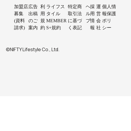
加盟店
広告
利
ライフス
特定商
ヘ
採
運
個人情
募集
出稿
用
タイル
取引法
ル
用
営
報保護
(資料
のご
規
MEMBER
に基づ
プ
情
会
ポリ
請求)
案内
約
S+規約
く表記
報
社
シー
©NIFTY Lifestyle Co., Ltd.