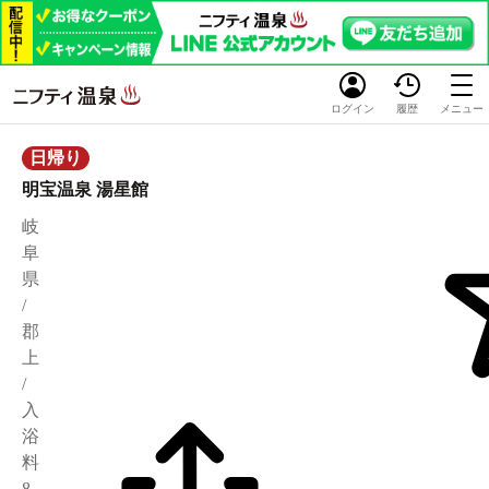
ログイン
履歴
メニュー
日帰り
明宝温泉 湯星館
岐
阜
県
/
郡
上
/
入
浴
料
8