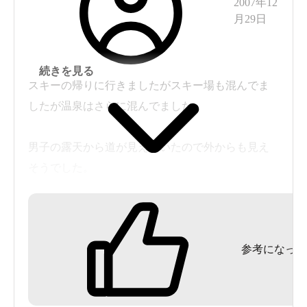
2007年12
シールラリーを始めて、本当に荒道を走ることを
月29日
鍛えられたという所がありますが。
5時ごろ到着。中は空いています。
続きを見る
サウナはなし。しかし別料金の岩盤浴がありま
スキーの帰りに行きましたがスキー場も混んでま
す。この日は時間がなく岩盤浴はできず。自分的
したが温泉はさらに混んでました。
にこの施設の内容だと浴槽のみでは面白みに欠け
る感じです。でも岩盤浴は500円というのはしょう
男子の露天から道が見えていたので外からも見え
がないとしても、浴衣は有料で貸し出し（持ち込
そうでした。
み可）って。。。。
ヌルヌルして泉質はいいのですが、洗い場が長い
このあたりの放射能温泉に見られるようにラドン
列を作っていてかなり待ちました。
含有以外はさして特徴のないお湯。
参考になった
自分では放射能泉の実感がよくわからず、多少ポ
露天風呂は大きくてけっこう気持ち良く入れまし
カポカするもそれは単に外気の影響やら、その他
た。
の