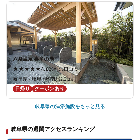
六条温泉 喜多の湯
★
★
★
★
★
4.0
20件の口コミ
岐阜県 / 岐阜 / 岐南駅2.2km
日帰り
クーポンあり
岐阜県の
温浴施設をもっと見る
岐阜県の週間アクセスランキング