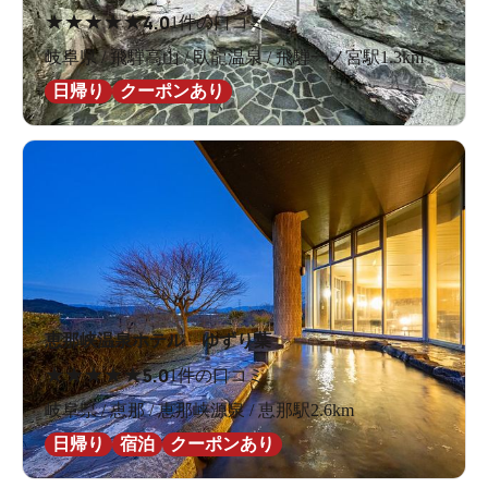
★
★
★
★
★
4.0
1件の口コミ
岐阜県 / 飛騨高山 / 臥龍温泉 / 飛騨一ノ宮駅1.3km
日帰り
クーポンあり
恵那峡温泉ホテル ゆずり葉
★
★
★
★
★
5.0
1件の口コミ
岐阜県 / 恵那 / 恵那峡源泉 / 恵那駅2.6km
日帰り
宿泊
クーポンあり