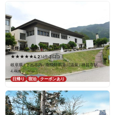
美輝の里 -MIKI no SATO-
★
★
★
★
★
4.2
34件の口コミ
岐阜県 / 下呂市内 / 南飛騨馬瀬川温泉 / 禅昌寺駅
4.4km
日帰り
宿泊
クーポンあり