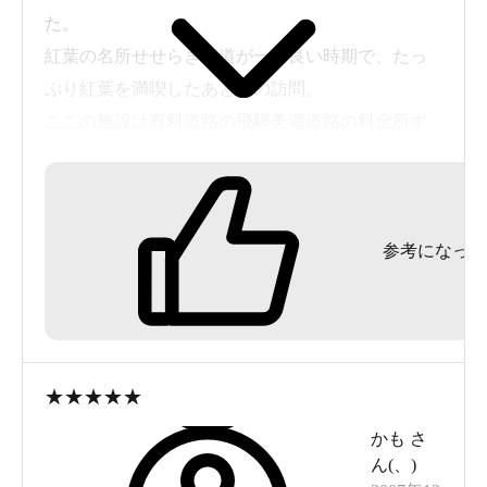
た。
紅葉の名所せせらぎ街道が一番良い時期で、たっ
ぷり紅葉を満喫したあと後の訪問。
ここの施設は有料道路の飛騨美濃道路の料金所す
ぐ南側に入口があります。したがって明宝町から
北上する分には有料道路料金を支払うことなく行
けますが、下呂や清見村から南下して飛騨美濃道
参考になった
路を通ってきますと有料道路料金を支払う事にな
るので注意が必要です。ただし、有料道路を使わ
ず坂本峠を越える旧国道472号という道がありま
す。行く前に調べたら通られた皆さん有料料金を
支払っておくべきだったと後悔なさるほどの酷道
★
★
★
★
★
のようで。せせらぎ街道巡りをする前、朝早めに
かも
さ
この旧道を通ってみましたが、それほど酷くはな
ん(
、
)
いなぁというのが実感。ただし、私自身この温泉