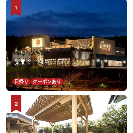
1
土岐よりみち温泉
★
★
★
★
★
4.5
215件の口コミ
岐阜県 / 多治見 / 土岐市駅3.0km
日帰り
クーポンあり
2