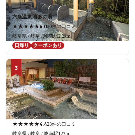
六条温泉 喜多の湯
★
★
★
★
★
4.0
20件の口コミ
岐阜県 / 岐阜 / 岐南駅2.2km
日帰り
クーポンあり
3
湯どころ みのり
★
★
★
★
★
4.4
23件の口コミ
岐阜県 / 岐阜 / 岐南駅123m