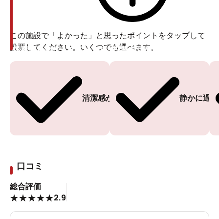
この施設で「よかった」と思ったポイントをタップして
投票してください。いくつでも選べます。
投票ありがとうございます
投票ありがとうございます
清潔感がある
静かに過ご
口コミ
総合評価
2.9
★
★
★
★
★