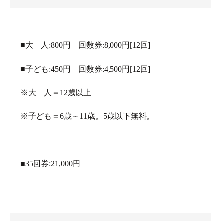
にやってみました。人は全くいなかったのでよい
のですが、あまりに強烈。うたせ湯の湯が飛びま
くりで。
■大 人:800円 回数券:8,000円[12回]
露天の3分の1ほどまで飛びまくっていたと思いま
■子ども:450円 回数券:4,500円[12回]
す。仕切りもないし、あれでいいんでしょうか。
たぶん人が多いときなどは余計なトラブルを引き
※大 人＝12歳以上
起こしかねないですね。
※子ども＝6歳～11歳。5歳以下無料。
あと脱衣場入口前に足湯がありました。入館後で
しか使えない場所ですが、身体を冷やさずに待ち
合わせなどの時間調整ができます。
■35回券:21,000円
源泉名 明宝温泉
アルカリ性単純弱放射能温泉
pH9.1、泉温41.3℃、174L/m（自噴）、
142.3×10 -10乗 キュリー/kg(39.2M･E）