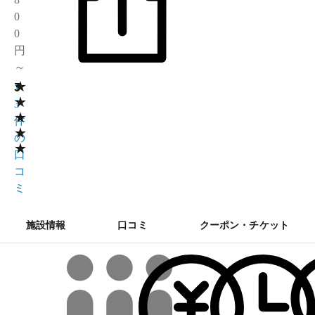
0
0
円
～
★
3
1
★
3
★
件
★
の
★
口
コ
ミ
施設情報
口コミ
クーポン・チケット