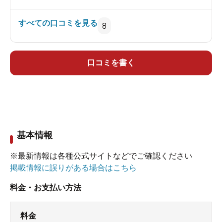
影響から来るものかどうかすらも判断できない鈍
休憩室も座敷がありまして、休憩している人が
すべての口コミを見る
8
感な方なので、放射能系の温泉は実際よくわから
けっこういました。
ないです。
スキーシーズンの時はここで休憩してタイミング
口コミを書く
pH9.1。お湯はまとわりつくような重厚なヌルヌル
ずらして帰るのもよいかもしれません。
というよりさらさら気味のアルカリ性が高いこと
から来るヌルヌル。
ただし、程度は弱い。
基本情報
施設の構成はジャグジーなどを含む内湯と露天風
※最新情報は各種公式サイトなどでご確認ください
呂のみ。クールダウンできる場所は露天に3人ぐら
掲載情報に誤りがある場合はこちら
いかけれる長いすが1つあるのみ。無理すれば露天
料金・お支払い方法
風呂の低めの縁石に3人程何とか座れるかも。
露天風呂と続きでうたせ湯がありますが、超高
料金
圧。自分はあまりうたせ湯はやりませんが、試し