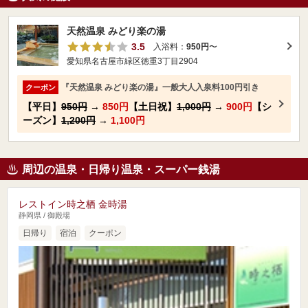
天然温泉 みどり楽の湯
3.5
入浴料：
950円
〜
愛知県名古屋市緑区徳重3丁目2904
『天然温泉 みどり楽の湯』一般大人入泉料100円引き
クーポン
【平日】
950円
→
850円
【土日祝】
1,000円
→
900円
【シ
ーズン】
1,200円
→
1,100円
周辺の温泉・日帰り温泉・スーパー銭湯
レストイン時之栖 金時湯
静岡県 / 御殿場
日帰り
宿泊
クーポン