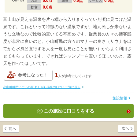
0.0点
0.0点
0.0点
お湯
施設
サービス
0.0点
飲食
富士山が見える温泉を片っ端から入りまくっていた頃に見つけた温
泉です。これといって特徴のない温泉ですが、地元民しか来ないよ
うな立地なので比較的空いてる率高めです。従業員の方々の接客態
度が非常に良いのと、小山町民の方々のマナーの良さ（サウナを出
てから水風呂直行する人を一度も見たことが無い）からよく利用さ
せてもらっています。できればシャンプーを置いてほしいのと、露
天を作ってほしいです。
1
参考になった！
人が
参考にしています
小山町町民いこいの家 あしがら温泉の口コミ一覧に戻る
>
施設情報
この施設に口コミをする