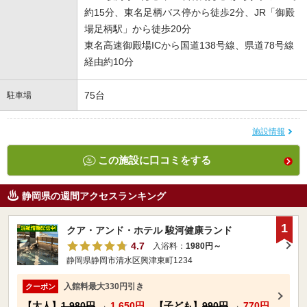
約15分、東名足柄バス停から徒歩2分、JR「御殿
場足柄駅」から徒歩20分
東名高速御殿場ICから国道138号線、県道78号線
経由約10分
75台
駐車場
施設情報
この施設に口コミをする
静岡県の週間アクセスランキング
1
クア・アンド・ホテル 駿河健康ランド
4.7
入浴料：
1980円～
静岡県静岡市清水区興津東町1234
入館料最大330円引き
クーポン
【大人】
1,980円
→
1,650円
【子ども】
990円
→
770円