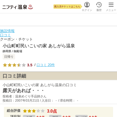
購入済チケットはこちら
ログイン
履歴
メニュー
施設情報
口コミ
クーポン・チケット
小山町町民いこいの家 あしがら温泉
静岡県 / 御殿場
日帰り
3.5
/
口コミ 20件
口コミ詳細
小山町町民いこいの家 あしがら温泉の口コミ
露天があれば・・・
投稿者：温泉めぐり手品師さん
投稿日：2007年03月21日 / 入浴日： - / 滞在時間： -
総合評価
3.0点
項目別