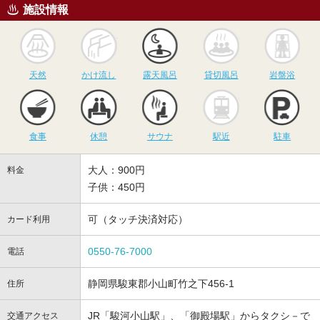
施設情報
天然
かけ流し
露天風呂
貸切風呂
岩
天然
かけ流し
露天風呂
貸切風呂
岩盤浴
食事
休憩
サウナ
駅近
駐
食事
休憩
サウナ
駅近
駐車
大人：900円
料金
子供：450円
可（タッチ決済対応）
カード利用
0550-76-7000
電話
静岡県駿東郡小山町竹之下456-1
住所
JR「駿河小山駅」、「御殿場駅」からタクシ－で
交通アクセス