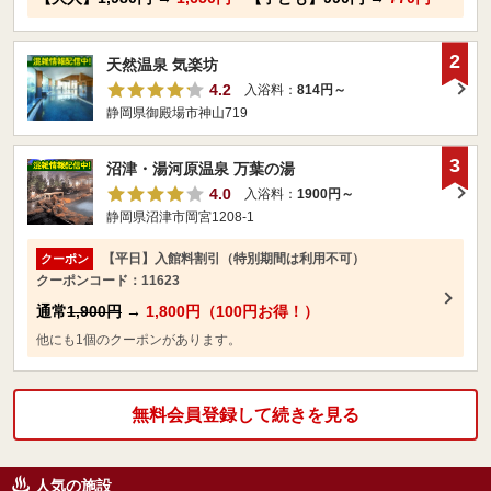
2
天然温泉 気楽坊
4.2
入浴料：
814円～
静岡県御殿場市神山719
3
沼津・湯河原温泉 万葉の湯
4.0
入浴料：
1900円～
静岡県沼津市岡宮1208-1
【平日】入館料割引（特別期間は利用不可）
クーポン
クーポンコード：11623
通常
1,900円
→
1,800円（100円お得！）
他にも1個のクーポンがあります。
無料会員登録して続きを見る
人気の施設