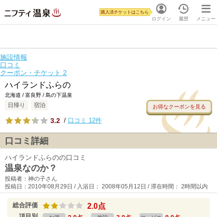
購入済チケットはこちら
ログイン
履歴
メニュー
施設情報
口コミ
クーポン・チケット
2
ハイランドふらの
北海道 / 富良野 / 島の下温泉
日帰り
宿泊
お得なクーポンを見る
3.2
/
口コミ 12件
口コミ詳細
ハイランドふらのの口コミ
温泉なのか？
投稿者：神の子さん
投稿日：2010年08月29日 / 入浴日： 2008年05月12日 / 滞在時間： 2時間以内
総合評価
2.0点
項目別