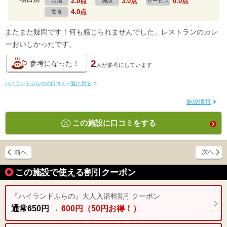
2.0点
3.0点
0.0点
お湯
施設
サービス
4.0点
飲食
またまた疑問です！何も感じられませんでした。レストランのカレ
ーおいしかったです。
2
参考になった！
人が
参考にしています
ハイランドふらのの口コミ一覧に戻る
>
施設情報
この施設に口コミをする
この施設で使える割引クーポン
『ハイランドふらの』大人入浴料割引クーポン
通常
650円
→
600円（50円お得！）