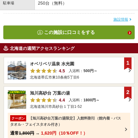
250台（無料）
駐車場
施設情報
この施設に口コミをする
北海道の週間アクセスランキング
1
オベリベリ温泉 水光園
4.5
入浴料：
500円～
北海道帯広市東10条南5丁目6
2
旭川高砂台 万葉の湯
4.4
入浴料：
1800円～
北海道旭川市高砂台１丁目1-52
【旭川高砂台万葉の湯限定】入館料割引（館内着・バス
クーポン
タオル・フェイスタオル付き）
通常
1,800円
→
1,620円（10％OFF！）