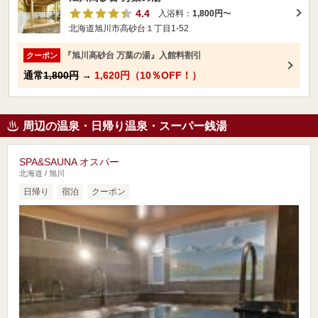
4.4
入浴料：
1,800円
〜
北海道旭川市高砂台１丁目1-52
『旭川高砂台 万葉の湯』入館料割引
クーポン
通常
1,800円
→
1,620円（10％OFF！）
周辺の温泉・日帰り温泉・スーパー銭湯
SPA&SAUNA オスパー
北海道 / 旭川
日帰り
宿泊
クーポン