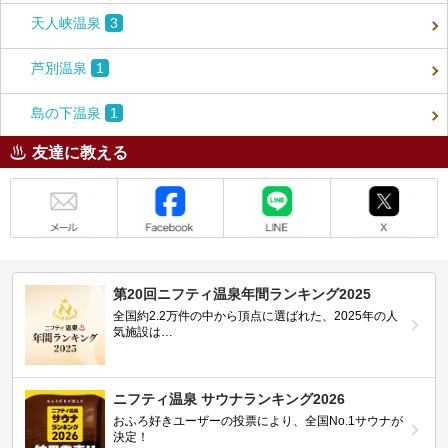
天人峡温泉
3
芦別温泉
1
島の下温泉
1
友達に教える
メール
Facebook
LINE
X
第20回ニフティ温泉年間ランキング2025
全国約2.2万件の中から頂点に選ばれた、2025年の人
気施設は…
ニフティ温泉 サウナランキング2026
おふろ好きユーザーの投票により、全国No.1サウナが
決定！