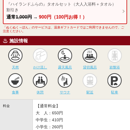
『ハイランドふらの』タオルセット（大人入浴料＋タオル）
割引き
通常
1,000円
→
900円（100円お得！）
「ぬくぬく～ぽん」のサービスは、温泉ギフトカードではご利用できませんので、ご
注意ください。
施設情報
天然
かけ流し
露天風呂
貸切風呂
岩
天然
かけ流し
露天風呂
貸切風呂
岩盤浴
食事
休憩
サウナ
駅近
駐
食事
休憩
サウナ
駅近
駐車
【通常料金】
料金
大 人：650円
中学生：410円
小学生：260円