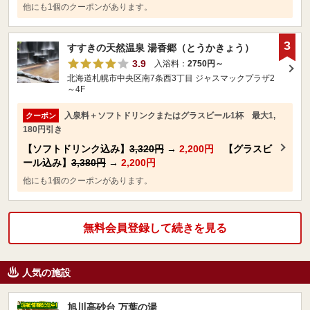
他にも1個のクーポンがあります。
3
すすきの天然温泉 湯香郷（とうかきょう）
3.9
入浴料：
2750円～
北海道札幌市中央区南7条西3丁目 ジャスマックプラザ2
～4F
入泉料＋ソフトドリンクまたはグラスビール1杯 最大1,
クーポン
180円引き
【ソフトドリンク込み】
3,320円
→
2,200円
【グラスビ
ール込み】
3,380円
→
2,200円
他にも1個のクーポンがあります。
無料会員登録して続きを見る
人気の施設
旭川高砂台 万葉の湯