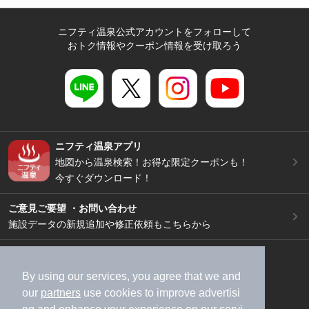
ニフティ温泉公式アカウントをフォローして
おトク情報やクーポン情報を受け取ろう
ニフティ温泉アプリ
地図から温泉検索！お得な限定クーポンも！
今すぐダウンロード！
ご意見ご要望 ・お問い合わせ
施設データの新規追加や修正依頼もこちらから
スマートフォン
/
PC
加盟店募集（資料請求）
広告出稿のご案内
By using our services, you agree that we and
our
partners
use cookies to improve advertisi
利用規約
ライフスタイルMEMBERS+規約