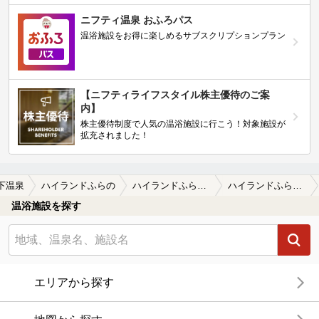
ニフティ温泉 おふろパス
温浴施設をお得に楽しめるサブスクリプションプラン
【ニフティライフスタイル株主優待のご案
内】
株主優待制度で人気の温浴施設に行こう！対象施設が
拡充されました！
下温泉
ハイランドふらの
ハイランドふらのの口コミ一覧
ハイランドふらのの口コミ 温泉なのか？
温浴施設を探す
エリアから探す