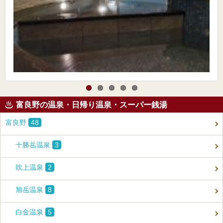
富良野の温泉・日帰り温泉・スーパー銭湯
富良野
48
十勝岳温泉
3
吹上温泉
2
旭岳温泉
8
白金温泉
5