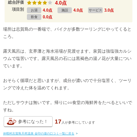
総合評価
4.0点
項目別
4.0点
4.0点
3.0点
お湯
施設
サービス
0.0点
飲食
場所は志賀島の一番端で、バイクが多数ツーリングにやってくると
ころ。
露天風呂は、玄界灘と海水浴場が見渡せます。泉質は強塩強カルシ
ウムで塩苦いです。露天風呂の石には黒褐色の湯ノ花が大量につい
ています。
おそらく循環だと思いますが、成分が濃いので十分塩苦く、ツーリ
ングで冷えた体を温めてくれます。
ただしサウナは無いです。帰りに○○食堂の海鮮丼をたべるといいで
すね。
17
参考になった！
人が
参考にしています
休暇村志賀島天然温泉 金印の湯の口コミ一覧に戻る
>