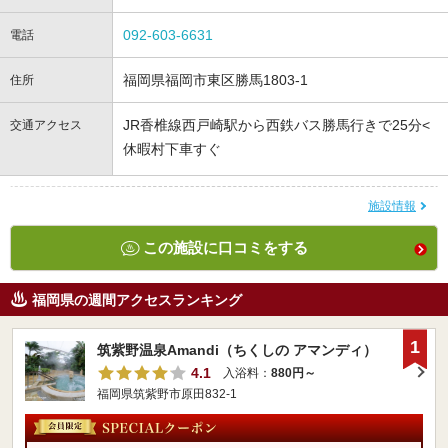
092-603-6631
電話
福岡県福岡市東区勝馬1803-1
住所
JR香椎線西戸崎駅から西鉄バス勝馬行きで25分<
交通アクセス
休暇村下車すぐ
施設情報
この施設に口コミをする
福岡県の週間アクセスランキング
1
筑紫野温泉Amandi（ちくしの アマンディ）
4.1
入浴料：
880円～
福岡県筑紫野市原田832-1