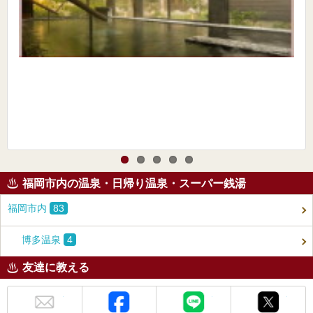
福岡市内の温泉・日帰り温泉・スーパー銭湯
福岡市内
83
博多温泉
4
友達に教える
メール
Facebook
LINE
X