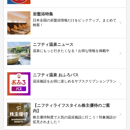
岩盤浴特集
日本全国の岩盤浴情報だけをピックアップ。まとめて
検索！
ニフティ温泉ニュース
温泉にもっと行きたくなる！お得な情報を掲載中
ニフティ温泉 おふろパス
温浴施設をお得に楽しめるサブスクリプションプラン
【ニフティライフスタイル株主優待のご案
内】
株主優待制度で人気の温浴施設に行こう！対象施設が
拡充されました！