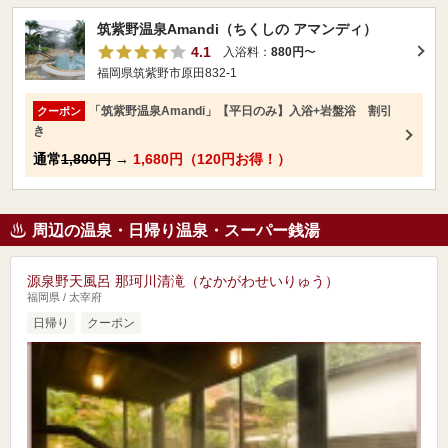
筑紫野温泉Amandi（ちくしの アマンディ）
4.1
入浴料：
880円
〜
福岡県筑紫野市原田832-1
「筑紫野温泉Amandi」【平日のみ】入浴+岩盤浴 割引
クーポン
き
通常
1,800円
→
1,680円（120円お得！）
周辺の温泉・日帰り温泉・スーパー銭湯
源泉野天風呂 那珂川清滝（なかがわせいりゅう）
福岡県 / 太宰府
日帰り
クーポン