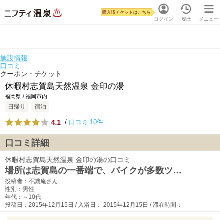
購入済チケットはこちら
ログイン
履歴
メニュー
施設情報
口コミ
クーポン・チケット
休暇村志賀島天然温泉 金印の湯
福岡県 / 福岡市内
日帰り
宿泊
4.1
/
口コミ 10件
口コミ詳細
休暇村志賀島天然温泉 金印の湯の口コミ
場所は志賀島の一番端で、バイクが多数ツ…
投稿者：不識庵さん
性別：男性
年代：～10代
投稿日：2015年12月15日 / 入浴日： 2015年12月15日 / 滞在時間： -