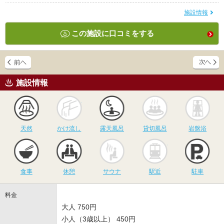
施設情報
この施設に口コミをする
施設情報
天然
かけ流し
露天風呂
貸切風呂
岩
天然
かけ流し
露天風呂
貸切風呂
岩盤浴
食事
休憩
サウナ
駅近
駐
食事
休憩
サウナ
駅近
駐車
料金
大人 750円
小人（3歳以上） 450円