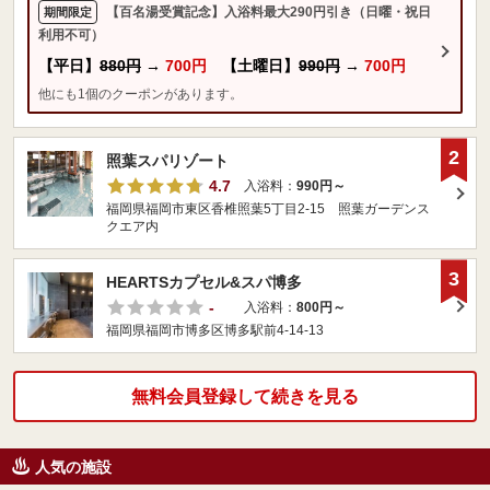
【百名湯受賞記念】入浴料最大290円引き（日曜・祝日
期間限定
利用不可）
【平日】
880円
→
700円
【土曜日】
990円
→
700円
他にも1個のクーポンがあります。
2
照葉スパリゾート
4.7
入浴料：
990円～
福岡県福岡市東区香椎照葉5丁目2-15 照葉ガーデンス
クエア内
3
HEARTSカプセル&スパ博多
-
入浴料：
800円～
福岡県福岡市博多区博多駅前4-14-13
無料会員登録して続きを見る
人気の施設