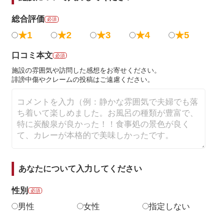
総合評価
必須
★1
★2
★3
★4
★5
口コミ本文
必須
施設の雰囲気や訪問した感想をお寄せください。
誹謗中傷やクレームの投稿はご遠慮ください。
あなたについて入力してください
性別
必須
男性
女性
指定しない