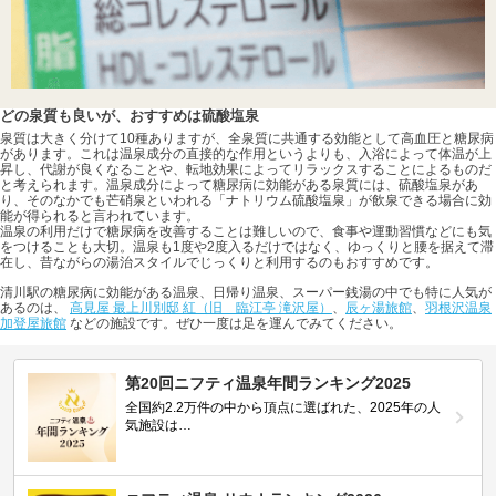
どの泉質も良いが、おすすめは硫酸塩泉
泉質は大きく分けて10種ありますが、全泉質に共通する効能として高血圧と糖尿病
があります。これは温泉成分の直接的な作用というよりも、入浴によって体温が上
昇し、代謝が良くなることや、転地効果によってリラックスすることによるものだ
と考えられます。温泉成分によって糖尿病に効能がある泉質には、硫酸塩泉があ
り、そのなかでも芒硝泉といわれる「ナトリウム硫酸塩泉」が飲泉できる場合に効
能が得られると言われています。
温泉の利用だけで糖尿病を改善することは難しいので、食事や運動習慣などにも気
をつけることも大切。温泉も1度や2度入るだけではなく、ゆっくりと腰を据えて滞
在し、昔ながらの湯治スタイルでじっくりと利用するのもおすすめです。
清川駅の糖尿病に効能がある温泉、日帰り温泉、スーパー銭湯の中でも特に人気が
あるのは、
高見屋 最上川別邸 紅（旧 臨江亭 滝沢屋）
、
辰ヶ湯旅館
、
羽根沢温泉
加登屋旅館
などの施設です。ぜひ一度は足を運んでみてください。
第20回ニフティ温泉年間ランキング2025
全国約2.2万件の中から頂点に選ばれた、2025年の人
気施設は…