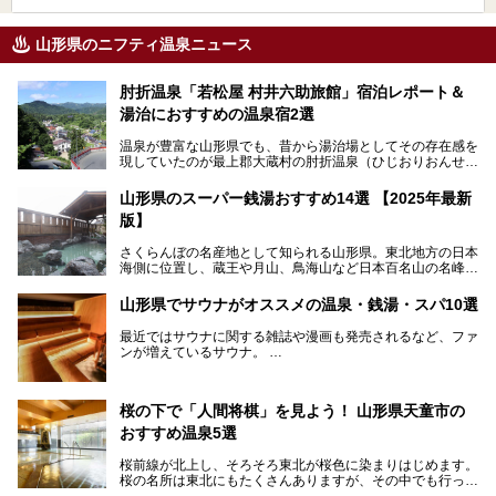
山形県のニフティ温泉ニュース
肘折温泉「若松屋 村井六助旅館」宿泊レポート＆
湯治におすすめの温泉宿2選
温泉が豊富な山形県でも、昔から湯治場としてその存在感を
現していたのが最上郡大蔵村の肘折温泉（ひじおりおんせ
ん）です。
今回はその肘折温泉の「若松屋 村井六助旅館」に宿泊した
山形県のスーパー銭湯おすすめ14選 【2025年最新
体験レポートとおすすめの温泉宿を2軒ご紹介します。
版】
鄙びた風情があり、源泉掛け流しの旅館も多い肘折温泉は、
じっくり名湯に浸かって癒されたい方にぴったりの温泉地で
さくらんぼの名産地として知られる山形県。東北地方の日本
す。
海側に位置し、蔵王や月山、鳥海山など日本百名山の名峰や
最上川が彩る、自然の美しい地域です。かの松尾芭蕉は「奥
の細道」全行程の1/3にあたる期間を山形県で過ごしたとい
山形県でサウナがオススメの温泉・銭湯・スパ10選
われることからも、山形の深い魅力がうかがえます。
山形県はまた、県内全域に多様な温泉があり、35ある市町
最近ではサウナに関する雑誌や漫画も発売されるなど、ファ
村のすべてで温泉が湧いているという温泉県。そんな山形県
ンが増えているサウナ。
でぜひチェックしたいスーパー銭湯をご紹介します。
しかしサウナは一口にサウナと言っても、ドライサウナ、ス
チームサウナ、塩サウナなどが存在し、施設によって様々な
桜の下で「人間将棋」を見よう！ 山形県天童市の
こだわりを持つ施設も増えています。
おすすめ温泉5選
今回はそんな今話題のサウナが楽しめる、山形県内にあるオ
ススメ温泉・銭湯・スパを10件まとめてご紹介します。
桜前線が北上し、そろそろ東北が桜色に染まりはじめます。
桜の名所は東北にもたくさんありますが、その中でも行って
みたいのは、なんといっても山形県天童市の舞鶴山。