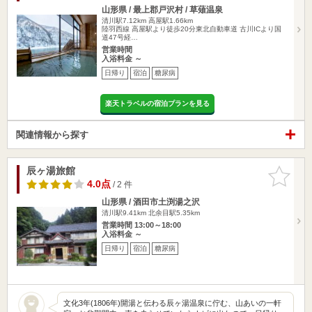
山形県 / 最上郡戸沢村 / 草薙温泉
清川駅7.12km
高屋駅1.66km
陸羽西線 高屋駅より徒歩20分東北自動車道 古川ICより国
道47号経…
営業時間
入浴料金 ～
日帰り
宿泊
糖尿病
楽天トラベルの宿泊プランを見る
関連情報から探す
辰ヶ湯旅館
お気に入
りに追加
4.0点
/ 2 件
山形県 / 酒田市土渕湯之沢
清川駅9.41km
北余目駅5.35km
営業時間 13:00～18:00
入浴料金 ～
日帰り
宿泊
糖尿病
文化3年(1806年)開湯と伝わる辰ヶ湯温泉に佇む、山あいの一軒