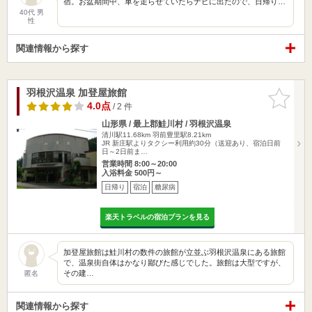
宿。お盆期間中、車を走らせていたらナビに出たので、日帰り…
40代 男
性
関連情報から探す
羽根沢温泉 加登屋旅館
お気に入
りに追加
4.0点
/ 2 件
山形県 / 最上郡鮭川村 / 羽根沢温泉
清川駅11.68km
羽前豊里駅8.21km
JR 新庄駅よりタクシー利用約30分（送迎あり、宿泊日前
日～2日前ま…
営業時間 8:00～20:00
入浴料金 500円～
日帰り
宿泊
糖尿病
楽天トラベルの宿泊プランを見る
加登屋旅館は鮭川村の数件の旅館が立並ぶ羽根沢温泉にある旅館
で、温泉街自体はかなり鄙びた感じでした。旅館は大型ですが、
その建…
匿名
関連情報から探す