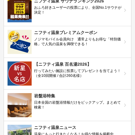
ニフティ温泉 サウナランキング2026
おふろ好きユーザーの投票により、全国No.1サウナが
決定！
ニフティ温泉プレミアムクーポン
ノジマモバイル会員向け 通常よりもお得な「特別価
格」で人気の温泉を満喫できる！
【ニフティ温泉 百名湯2026】
行ってみたい施設に投票してプレゼントを当てよう！
（全10回開催 / 合計260名様）
岩盤浴特集
日本全国の岩盤浴情報だけをピックアップ。まとめて
検索！
ニフティ温泉ニュース
温泉にもっと行きたくなる！お得な情報を掲載中