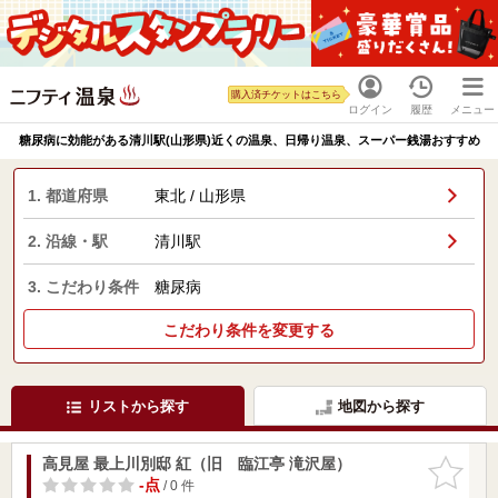
購入済チケットはこちら
ログイン
履歴
メニュー
糖尿病に効能がある清川駅(山形県)近くの温泉、日帰り温泉、スーパー銭湯おすすめ
1. 都道府県
東北 / 山形県
2. 沿線・駅
清川駅
3. こだわり条件
糖尿病
こだわり条件を変更する
リストから探す
地図から探す
高見屋 最上川別邸 紅（旧 臨江亭 滝沢屋）
お気に入
りに追加
-点
/ 0 件