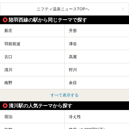
舞鶴山の山頂まで軽いハイキングの気分で登れば、そこでは
ニフティ温泉ニュースTOPへ
なんと「人間将棋」が行われているのです！
陸羽西線の駅から同じテーマで探す
「人間将棋」とは昭和31年から毎年春に山形県天童市で行
われている一大イベントで、甲冑や着物姿の武者に扮した人
間が将棋の駒となり、対局を行っているのです。
新庄
升形
人気漫画「３月のライオン」の中でもこの人間将棋のシーン
が描かれ、「坊」こと二海堂氏の甲冑のあまりの似合いっぷ
羽前前波
津谷
りに、思わず吹き出してしまった読者もいることでしょう。
2017年は4月22日（土）・23日（日）に舞鶴山の頂上で行
われます。また、23日は「天童百面指し」が行われ、人間
古口
高屋
将棋終了後、小学生以上の一般市民がプロ棋士と対局するこ
とができます。
清川
狩川
天童市には温泉も多数あるので、桜と人間将棋を見た後はゆ
っくり温泉に浸かってはいかがでしょうか。
南野
余目
今回は山形県天童市のおすすめ温泉をご紹介します！
すべて表示する
清川駅の人気テーマから探す
宿泊
冷え性