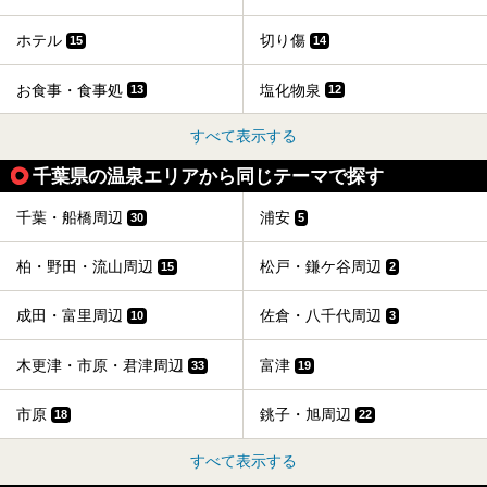
ホテル
切り傷
15
14
お食事・食事処
塩化物泉
13
12
すべて表示する
千葉県の温泉エリアから同じテーマで探す
千葉・船橋周辺
浦安
30
5
柏・野田・流山周辺
松戸・鎌ケ谷周辺
15
2
成田・富里周辺
佐倉・八千代周辺
10
3
木更津・市原・君津周辺
富津
33
19
市原
銚子・旭周辺
18
22
すべて表示する