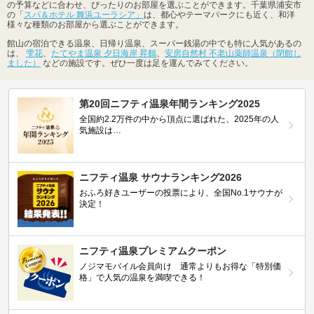
の予算などに合わせ、ぴったりのお部屋を選ぶことができます。千葉県浦安市
の「
スパ＆ホテル 舞浜ユーラシア」
は、都心やテーマパークにも近く、和洋
様々な種類のお部屋から選ぶことができます。
館山の宿泊できる温泉、日帰り温泉、スーパー銭湯の中でも特に人気があるの
は、
雫花
、
たてやま温泉 夕日海岸 昇鶴
、
安房自然村 不老山薬師温泉（閉館し
ました）
などの施設です。ぜひ一度は足を運んでみてください。
第20回ニフティ温泉年間ランキング2025
全国約2.2万件の中から頂点に選ばれた、2025年の人
気施設は…
ニフティ温泉 サウナランキング2026
おふろ好きユーザーの投票により、全国No.1サウナが
決定！
ニフティ温泉プレミアムクーポン
ノジマモバイル会員向け 通常よりもお得な「特別価
格」で人気の温泉を満喫できる！