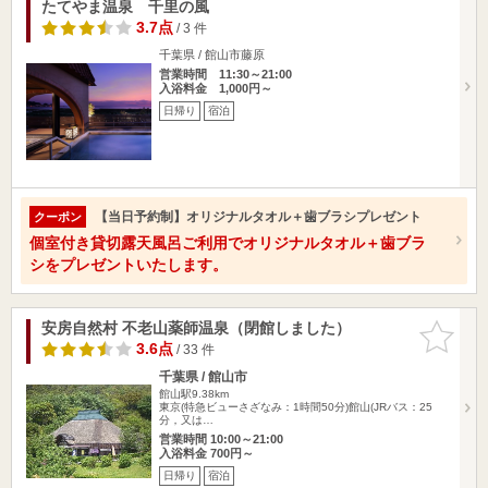
たてやま温泉 千里の風
3.7点
/ 3 件
千葉県 / 館山市藤原
営業時間 11:30～21:00
入浴料金 1,000円～
日帰り
宿泊
【当日予約制】オリジナルタオル＋歯ブラシプレゼント
クーポン
個室付き貸切露天風呂ご利用でオリジナルタオル＋歯ブラ
シをプレゼントいたします。
安房自然村 不老山薬師温泉（閉館しました）
お気に入
りに追加
3.6点
/ 33 件
千葉県 / 館山市
館山駅9.38km
東京(特急ビューさざなみ：1時間50分)館山(JRバス：25
分，又は…
営業時間 10:00～21:00
入浴料金 700円～
日帰り
宿泊