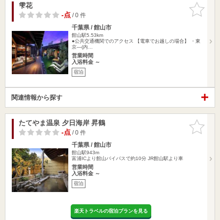
雫花
お気に入
りに追加
-点
/ 0 件
千葉県 / 館山市
館山駅5.53km
●公共交通機関でのアクセス 【電車でお越しの場合】 ・東
京―(内…
営業時間
入浴料金 ～
宿泊
関連情報から探す
たてやま温泉 夕日海岸 昇鶴
お気に入
りに追加
-点
/ 0 件
千葉県 / 館山市
館山駅943m
富浦ICより館山バイパスで約10分 JR館山駅より車
営業時間
入浴料金 ～
宿泊
楽天トラベルの宿泊プランを見る