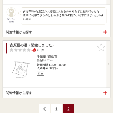
夕方5時から洞窟の大浴場に入れるのを知らずに昼間行ったら、
昼間に利用できるのはわらぶき屋根の館の、樹木に囲まれた小さ
い露天…
50代～
男性
関連情報から探す
古原屋の湯（閉館しました）
お気に入
りに追加
-点
/ 0 件
千葉県 / 館山市
館山駅4.57km
営業時間 11:00～16:00
入浴料金 500円～
宿泊
関連情報から探す
1
2