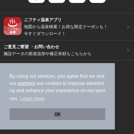
ニフティ温泉アプリ
地図から温泉検索！お得な限定クーポンも！
今すぐダウンロード！
ご意見ご要望 ・お問い合わせ
施設データの新規追加や修正依頼もこちらから
スマートフォン
/
PC
加盟店募集（資料請求）
広告出稿のご案内
By using our services, you agree that we and
our
partners
use cookies to improve advertisi
利用規約
ライフスタイルMEMBERS+規約
ng and enhance your experience on our servi
特定商取引法に基づく表記
ヘルプ
採用情報
ces.
Learn more
運営会社
個人情報保護ポリシー
©NIFTY Lifestyle Co., Ltd.
OK