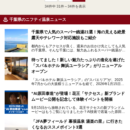
34
件中 31件～34件を表示
千葉県のニフティ温泉ニュース
千葉県で人気のスーパー銭湯21選！海の見える絶景
露天やテレワーク対応施設もご紹介
都内からもアクセスが良く、週末のお出かけ先としても人気
の千葉県。そんな千葉には、魅力あふれるスーパー銭湯がた
くさんあります。
待ってました！新しい魅力たっぷりの進化を遂げた
「サウナでしっかりととのいたい」「海が見える絶景で非日
「スパ＆ホテル 舞浜ユーラシア」がリニューアル
常を味わいたい」「子連れでも気兼ねなく1日過ごした
い」。
オープン
そんな多様なニーズに応える施設が揃っているため、その日
「スパ＆ホテル 舞浜ユーラシア」の“スパエリア”が、2025
の目的に合った施設がきっと見つかるはずです。
年7月からの大規模リニューアルを経て、2026年1月15日
（木）に再オープン！
さらに最近では、24時間営業で深夜まで滞在できる施設
“AI原田泰造”が登場！花王「サクセス」新ブランド
や、テレワーク・コワーキングスペースを備えた仕事もでき
新設エリアや生まれ変わった浴場・サウナの魅力を、人気キ
るスパも増えており、ただの入浴施設にとどまらない進化を
ムービー公開を記念して体験イベントを開催
ャラクター「ユーラシわん」と一緒にご紹介します。必見の
遂げています。
マル秘情報がたっぷり。ぜひチェックしてみてください！
9月15日から放映されている、花王サクセスの新ブランドム
───
本記事では、人気スーパー銭湯から絶景施設、コワーキング
ービーはもうご覧になりましたか？AI技術で若返った原田泰
提供元：SPA＆HOTEL舞浜ユーラシア【PR】
スペースや休憩スペースが充実した施設、子連れファミリー
造さんが登場して、“前を向くチカラに”というメッセージを
この記事はSPA＆HOTEL舞浜ユーラシアのPRレポート記事
向けの施設など、目的に合わせたおすすめの施設を紹介しま
伝えるムービーです。公開を記念して、スパメッツァおおた
です。
「JFA夢フィールド 幕張温泉 湯楽の里」に行きた
す。
か竜泉寺の湯にて体験イベントを開催。花王サクセスの製品
くなるおススメポイント3選
が無料で試せるチャンスです！