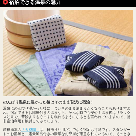
宿泊できる温泉の魅力
のんびり温泉に浸かった後はそのまま贅沢に宿泊！
温泉にのんびり浸かった後に、ついそのまま泊まりたくなることもありますよ
ね。宿泊できるお部屋付きの温泉なら、そんな時でも安心！温泉後はリラック
ス効果で、普段よりもぐっすり眠れるようになるとも言われていますので、是
非宿泊利用も検討してみましょう。
箱根湯本の
「天成園」
は、日帰り利用だけでなく宿泊も可能です。スタンダー
ドのお部屋と、露天風呂付きの豪華なお部屋が用意されているので、そのとき