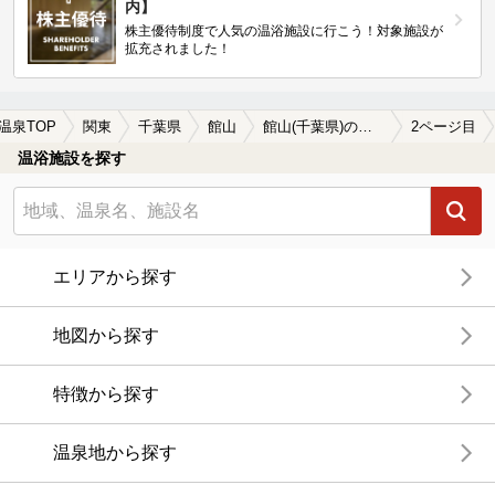
内】
株主優待制度で人気の温浴施設に行こう！対象施設が
拡充されました！
温泉TOP
関東
千葉県
館山
館山(千葉県)の温泉宿・温泉旅館・ホテルおすすめ(2026年版)
2ページ目
温浴施設を探す
エリアから探す
地図から探す
特徴から探す
温泉地から探す