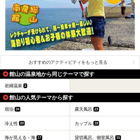
おすすめのアクティビティをもっと見る
館山の温泉地から同じテーマで探す
岩婦温泉
2
館山の人気テーマから探す
宿泊
露天風呂
34
23
冷え性
カップル
20
18
海が見える・海
貸切風呂、個室風呂
17
15