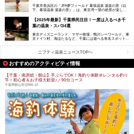
千葉県でスーパー銭湯選びに困った際は、ぜひ参考にしてく
───
ださい。
千葉市美浜区の「JFA夢フィールド 幕張温泉 湯楽の里（以
提供元：花王株式会社【PR】
下、幕張温泉 湯楽の里）」は、東京湾一望の絶景が楽しめ
この記事は花王株式会社商品のPRレポート記事です。
る日帰り温泉です。
設備も天然温泉の露天風呂、サウナ、岩盤浴のほか、高濃度
【2025年最新】千葉県民注目！一度は入るべき千
炭酸泉、海の見えるお休み処や食事処、展望抜群の屋上ま
葉の温泉・スパ34選
で、年代を問わずたっぷり楽しめます。
東京ディズニーランド、マザー牧場、鴨川シーワールド、東
今回は人気のこの施設の中でも、特におススメしたい3つの
京ドイツ村、海ほたるなど、千葉には遊べる有名スポットが
ポイントについて厳選してお届けします。読めばきっと、行
たくさん。そんな千葉県は温泉・スパもすごいんです！千葉
きたくなること間違いなし！
県で生まれ、千葉県で育ち、つい最近まで千葉在住だった私
がお勧めする、一度は入るべき千葉の温泉・スパ34選をま
ニフティ温泉ニュースTOPへ
とめました。
おすすめのアクティビティ情報
【千葉・南房総・館山】手ぶらでOK！海釣り体験＠レンタル釣り
竿！初心者＆お子様大歓迎♪／90分コース
千葉県館山市沼985-10