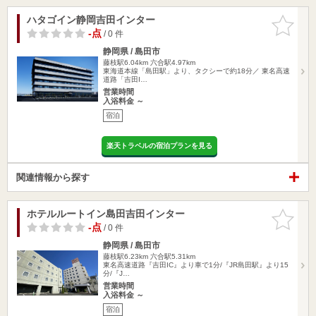
ハタゴイン静岡吉田インター
お気に入
りに追加
-点
/ 0 件
静岡県 / 島田市
藤枝駅6.04km
六合駅4.97km
東海道本線「島田駅」より、タクシーで約18分／ 東名高速
道路「吉田I…
営業時間
入浴料金 ～
宿泊
楽天トラベルの宿泊プランを見る
関連情報から探す
ホテルルートイン島田吉田インター
お気に入
りに追加
-点
/ 0 件
静岡県 / 島田市
藤枝駅6.23km
六合駅5.31km
東名高速道路『吉田IC』より車で1分/『JR島田駅』より15
分/『J…
営業時間
入浴料金 ～
宿泊