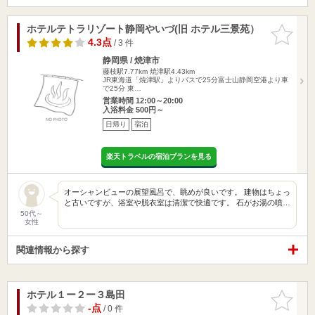
ホテルテトラリゾート静岡やいづ(旧 ホテル三景苑）
お気に入
りに追加
4.3点
/ 3 件
静岡県 / 焼津市
藤枝駅7.77km
焼津駅4.43km
JR東海道「焼津駅」よりバスで25分富士山静岡空港より車
で25分 東…
営業時間 12:00～20:00
入浴料金 500円～
日帰り
宿泊
楽天トラベルの宿泊プランを見る
オーシャンビューの展望風呂で、眺めが良いです。 建物はちょっ
と古いですが、浴室や脱衣室は清潔で快適です。 石がお湯の噴…
50代～
女性
関連情報から探す
ホテル１ー２ー３島田
お気に入
りに追加
-点
/ 0 件