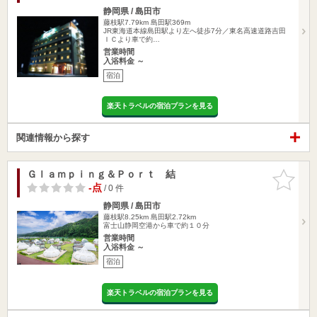
静岡県 / 島田市
藤枝駅7.79km
島田駅369m
JR東海道本線島田駅より左へ徒歩7分／東名高速道路吉田
ＩＣより車で約…
営業時間
入浴料金 ～
宿泊
楽天トラベルの宿泊プランを見る
関連情報から探す
Ｇｌａｍｐｉｎｇ＆Ｐｏｒｔ 結
お気に入
りに追加
-点
/ 0 件
静岡県 / 島田市
藤枝駅8.25km
島田駅2.72km
富士山静岡空港から車で約１０分
営業時間
入浴料金 ～
宿泊
楽天トラベルの宿泊プランを見る