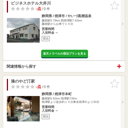
ビジネスホテル大井川
お気に入
りに追加
-点
/ 0 件
静岡県 / 焼津市 / やいづ黒潮温泉
藤枝駅6.79km
西焼津駅7.62km
藤枝駅からお車で１５分
営業時間
入浴料金 ～
宿泊
楽天トラベルの宿泊プランを見る
関連情報から探す
湊のやど汀家
お気に入
りに追加
-点
/ 0 件
静岡県 / 焼津市本町
藤枝駅6.92km
焼津駅736m
焼津駅より徒歩約１５分東名焼津ICより30分
営業時間
入浴料金 ～
宿泊