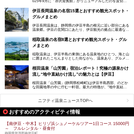
025年9月に「赤沢迎賓館」がリニューアルしたのを皮切り
に、12月には「赤沢温泉ホテル」、「赤沢日帰り温泉
館」、「RED 28 HOTEL」がリニューアル。さらにこのあ
伊豆長岡温泉の名宿15選とおすすめ観光スポット・
とグランピング施設のGRAX EARTH FIELD（グラックスア
グルメまとめ
ースフィールド）、大型屋内アミューズメント施設のPLEA
SURE ARENA（プレジャーアリーナ）がぞくぞくオープン
伊豆長岡温泉は、静岡県の伊豆半島の根元に近い部分にある
予定。
温泉郷。伊豆の玄関口にあたり、伊豆観光の拠点に最適な立
地です。首都圏や名古屋圏からのアクセスが良く、宿泊はも
温泉は海一望の絶景、伊豆の幸満載の食や、全天候型のレジ
ちろん日帰りでも楽しめるのが魅力です。
ャー施設など、現在リニューアルオープンしている施設を中
稲取温泉の名宿8選とおすすめ観光スポット・グル
心に、家族連れでも大人だけでも、おひとりさまでも多彩な
メまとめ
この記事では、伊豆長岡温泉の歴史や魅力、おすすめの宿を
楽しみ方ができる「プレジャーリゾート 伊豆赤沢温泉」を
ピックアップ。周辺の観光・グルメスポットや日帰りで入れ
じっくり紹介します！
稲取温泉は、伊豆半島の東側にある温泉地のひとつ。海と山
る温泉施設も紹介します！
に囲まれたこぢんまりとした街ながら、温泉あり、グルメあ
───
り、見どころも多彩にあり、と魅力たっぷりの場所です。東
提供元：株式会社カトープレジャーグループ【PR】
京からは約2時間30分、直通電車もありアクセスしやすいの
この記事はプレジャーリゾート 伊豆赤沢温泉のPR記事で
桜田温泉「山芳園」宿泊レポート！究極の源泉かけ
もうれしいところ。
す。
流し“地中直結かけ流し”の魅力とは【伊豆】
この記事では、稲取温泉での宿泊におすすめの宿や日帰りで
桜田温泉「山芳園」(静岡県松崎町)は伊豆半島西部、のどか
入れる温泉施設、チェックしたい観光スポットやアクティビ
な田園地帯の中に佇む一軒宿。最大の特徴が、“地中直結か
ティなどを一挙にまとめピックアップ。伊豆稲取温泉を訪れ
け流し”と呼ばれるこの宿独自の湯使い(温泉供給方法)です。
る際の参考にしてくださいね！
地下に眠る源泉を加水・加温・消毒無し、さらには途中過程
で空気にも触れさせることなく浴槽まで提供。「究極の源泉
ニフティ温泉ニュースTOPへ
かけ流し」と言っても決して過言ではありません。
今回、桜田温泉「山芳園」の“温泉”を中心に、その魅力を詳
おすすめのアクティビティ情報
細レポート。また口コミの評判も非常に高い宿であり、客室
や食事も併せて徹底紹介します！
【南伊豆・中木】ヒリゾ浜シュノーケルツアー1日コース 15000円
～ フルレンタル・昼食付
静岡県賀茂郡南伊豆町