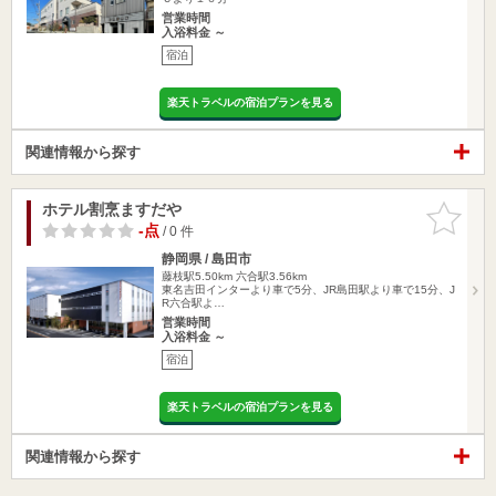
営業時間
入浴料金 ～
宿泊
楽天トラベルの宿泊プランを見る
関連情報から探す
ホテル割烹ますだや
お気に入
りに追加
-点
/ 0 件
静岡県 / 島田市
藤枝駅5.50km
六合駅3.56km
東名吉田インターより車で5分、JR島田駅より車で15分、J
R六合駅よ…
営業時間
入浴料金 ～
宿泊
楽天トラベルの宿泊プランを見る
関連情報から探す