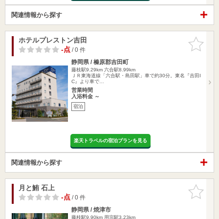
関連情報から探す
ホテルプレストン吉田
お気に入
りに追加
-点
/ 0 件
静岡県 / 榛原郡吉田町
藤枝駅9.29km
六合駅8.99km
ＪＲ東海道線「六合駅・島田駅」車で約30分。東名『吉田I
C』より車で…
営業時間
入浴料金 ～
宿泊
楽天トラベルの宿泊プランを見る
関連情報から探す
月と鮪 石上
お気に入
りに追加
-点
/ 0 件
静岡県 / 焼津市
藤枝駅9.90km
用宗駅3.23km