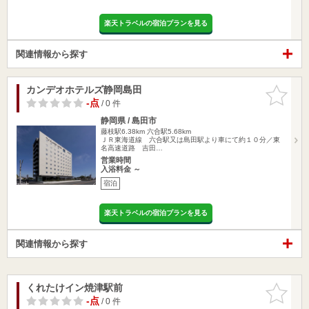
楽天トラベルの宿泊プランを見る
関連情報から探す
カンデオホテルズ静岡島田
お気に入
りに追加
-点
/ 0 件
静岡県 / 島田市
藤枝駅6.38km
六合駅5.68km
ＪＲ東海道線 六合駅又は島田駅より車にて約１０分／東
名高速道路 吉田…
営業時間
入浴料金 ～
宿泊
楽天トラベルの宿泊プランを見る
関連情報から探す
くれたけイン焼津駅前
お気に入
りに追加
-点
/ 0 件