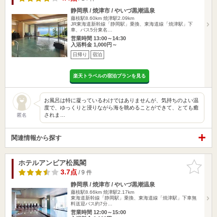
静岡県 / 焼津市 / やいづ黒潮温泉
藤枝駅8.60km
焼津駅2.09km
JR東海道新幹線「静岡駅」乗換、東海道線「焼津駅」下
車、バス5分東名…
営業時間 13:00～14:30
入浴料金 1,000円～
日帰り
宿泊
楽天トラベルの宿泊プランを見る
お風呂は特に凝っているわけではありませんが、気持ちのよい温
度で、ゆっくりと浸りながら海を眺めることができて、とても癒
されま…
匿名
関連情報から探す
ホテルアンビア松風閣
お気に入
りに追加
3.7点
/ 9 件
静岡県 / 焼津市 / やいづ黒潮温泉
藤枝駅8.66km
焼津駅2.17km
東海道新幹線「静岡駅」乗換、東海道線「焼津駅」下車無
料送迎バス約7分…
営業時間 12:00～15:00