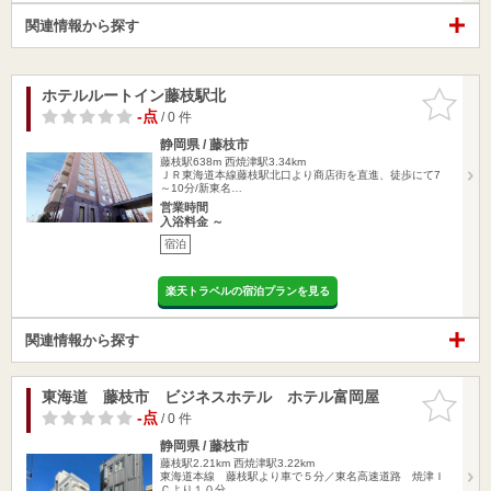
関連情報から探す
ホテルルートイン藤枝駅北
お気に入
りに追加
-点
/ 0 件
静岡県 / 藤枝市
藤枝駅638m
西焼津駅3.34km
ＪＲ東海道本線藤枝駅北口より商店街を直進、徒歩にて7
～10分/新東名…
営業時間
入浴料金 ～
宿泊
楽天トラベルの宿泊プランを見る
関連情報から探す
東海道 藤枝市 ビジネスホテル ホテル富岡屋
お気に入
りに追加
-点
/ 0 件
静岡県 / 藤枝市
藤枝駅2.21km
西焼津駅3.22km
東海道本線 藤枝駅より車で５分／東名高速道路 焼津Ｉ
Ｃより１０分