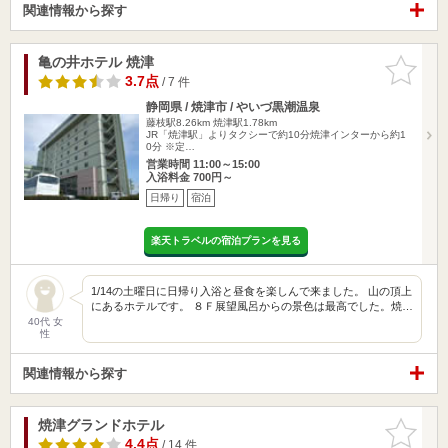
関連情報から探す
亀の井ホテル 焼津
お気に入
りに追加
3.7点
/ 7 件
静岡県 / 焼津市 / やいづ黒潮温泉
藤枝駅8.26km
焼津駅1.78km
JR「焼津駅」よりタクシーで約10分焼津インターから約1
0分 ※定…
営業時間 11:00～15:00
入浴料金 700円～
日帰り
宿泊
楽天トラベルの宿泊プランを見る
1/14の土曜日に日帰り入浴と昼食を楽しんで来ました。 山の頂上
にあるホテルです。 ８Ｆ展望風呂からの景色は最高でした。焼…
40代 女
性
関連情報から探す
焼津グランドホテル
お気に入
りに追加
4.4点
/ 14 件