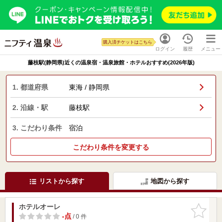
購入済チケットはこちら
ログイン
履歴
メニュー
藤枝駅(静岡県)近くの温泉宿・温泉旅館・ホテルおすすめ(2026年版)
1. 都道府県
東海 / 静岡県
2. 沿線・駅
藤枝駅
3. こだわり条件
宿泊
こだわり条件を変更する
リストから探す
地図から探す
ホテルオーレ
お気に入
りに追加
-点
/ 0 件