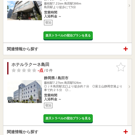
藤枝駅7.21km
島田駅386m
島田駅より徒歩にて5分
営業時間
入浴料金 ～
宿泊
楽天トラベルの宿泊プランを見る
関連情報から探す
ホテルラクーネ島田
お気に入
りに追加
-点
/ 0 件
静岡県 / 島田市
藤枝駅7.27km
島田駅526m
◎ＪＲ島田駅北口より徒歩約７分 ◎富士山静岡空港より
車で約２５分 ◎…
営業時間
入浴料金 ～
宿泊
楽天トラベルの宿泊プランを見る
関連情報から探す