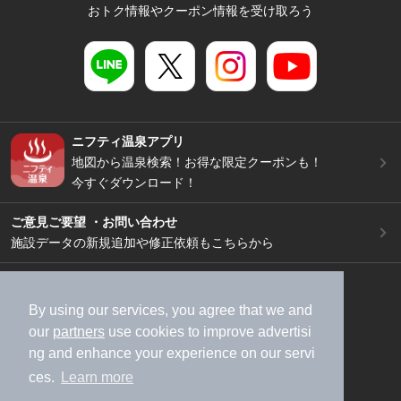
おトク情報やクーポン情報を受け取ろう
ニフティ温泉アプリ
地図から温泉検索！お得な限定クーポンも！
今すぐダウンロード！
ご意見ご要望 ・お問い合わせ
施設データの新規追加や修正依頼もこちらから
スマートフォン
/
PC
加盟店募集（資料請求）
広告出稿のご案内
By using our services, you agree that we and
our
partners
use cookies to improve advertisi
利用規約
ライフスタイルMEMBERS+規約
ng and enhance your experience on our servi
特定商取引法に基づく表記
ヘルプ
採用情報
ces.
Learn more
運営会社
個人情報保護ポリシー