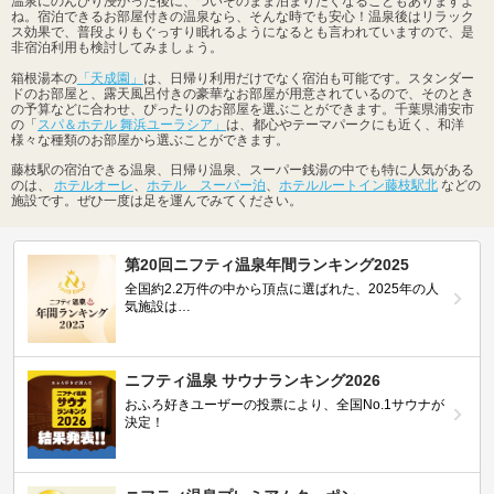
温泉にのんびり浸かった後に、ついそのまま泊まりたくなることもありますよ
ね。宿泊できるお部屋付きの温泉なら、そんな時でも安心！温泉後はリラック
ス効果で、普段よりもぐっすり眠れるようになるとも言われていますので、是
非宿泊利用も検討してみましょう。
箱根湯本の
「天成園」
は、日帰り利用だけでなく宿泊も可能です。スタンダー
ドのお部屋と、露天風呂付きの豪華なお部屋が用意されているので、そのとき
の予算などに合わせ、ぴったりのお部屋を選ぶことができます。千葉県浦安市
の「
スパ＆ホテル 舞浜ユーラシア」
は、都心やテーマパークにも近く、和洋
様々な種類のお部屋から選ぶことができます。
藤枝駅の宿泊できる温泉、日帰り温泉、スーパー銭湯の中でも特に人気がある
のは、
ホテルオーレ
、
ホテル スーパー泊
、
ホテルルートイン藤枝駅北
などの
施設です。ぜひ一度は足を運んでみてください。
第20回ニフティ温泉年間ランキング2025
全国約2.2万件の中から頂点に選ばれた、2025年の人
気施設は…
ニフティ温泉 サウナランキング2026
おふろ好きユーザーの投票により、全国No.1サウナが
決定！