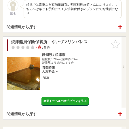
焼津では貴重な自家源泉所有の割烹料理旅館さんになります。 こ
ちらへはネット予約にて１人泊朝食付きのプランにてお世話にな
り…
匿名
関連情報から探す
焼津船員保険保養所 やいづマリンパレス
お気に入
りに追加
-点
/ 0 件
静岡県 / 焼津市
藤枝駅6.78km
焼津駅439m
焼津駅より徒歩にて５分
営業時間
入浴料金 ～
宿泊
楽天トラベルの宿泊プランを見る
関連情報から探す