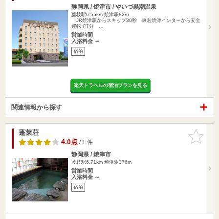
静岡県 / 焼津市 / やいづ黒潮温泉
藤枝駅6.55km
焼津駅82m
JR焼津駅からスキップ30秒 東名焼津インターから安全
運転で7分 …
営業時間
入浴料金 ～
宿泊
楽天トラベルの宿泊プランを見る
関連情報から探す
蓬莱荘
お気に入
りに追加
4.0点
/ 1 件
静岡県 / 焼津市
藤枝駅6.71km
焼津駅376m
営業時間
入浴料金 ～
宿泊