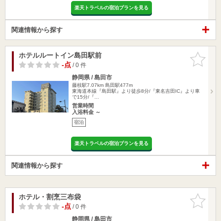
楽天トラベルの宿泊プランを見る
関連情報から探す
ホテルルートイン島田駅前
お気に入
りに追加
-点
/ 0 件
静岡県 / 島田市
藤枝駅7.07km
島田駅477m
東海道本線『島田駅』より徒歩8分/『東名吉田IC』より車
で15分/『…
営業時間
入浴料金 ～
宿泊
楽天トラベルの宿泊プランを見る
関連情報から探す
ホテル・割烹三布袋
お気に入
りに追加
-点
/ 0 件
静岡県 / 島田市