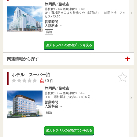
静岡県 / 藤枝市
藤枝駅121m
西焼津駅3.33km
JR：藤枝駅南口より徒歩０分（駅直結） 静岡空港：アク
セスバス35…
営業時間
入浴料金 ～
宿泊
楽天トラベルの宿泊プランを見る
関連情報から探す
ホテル スーパー泊
お気に入
りに追加
-点
/ 0 件
静岡県 / 藤枝市
藤枝駅358m
西焼津駅3.02km
ＪＲ 藤枝駅より徒歩にて約５分
営業時間
入浴料金 ～
宿泊
楽天トラベルの宿泊プランを見る