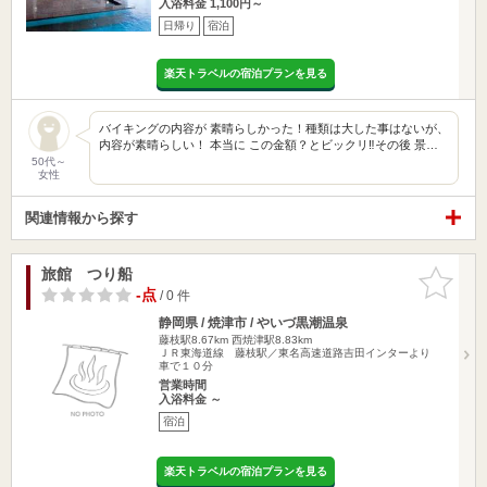
入浴料金 1,100円～
日帰り
宿泊
楽天トラベルの宿泊プランを見る
バイキングの内容が 素晴らしかった！種類は大した事はないが、
内容が素晴らしい！ 本当に この金額？とビックリ‼️その後 景…
50代～
女性
関連情報から探す
旅館 つり船
お気に入
りに追加
-点
/ 0 件
静岡県 / 焼津市 / やいづ黒潮温泉
藤枝駅8.67km
西焼津駅8.83km
ＪＲ東海道線 藤枝駅／東名高速道路吉田インターより
車で１０分
営業時間
入浴料金 ～
宿泊
楽天トラベルの宿泊プランを見る