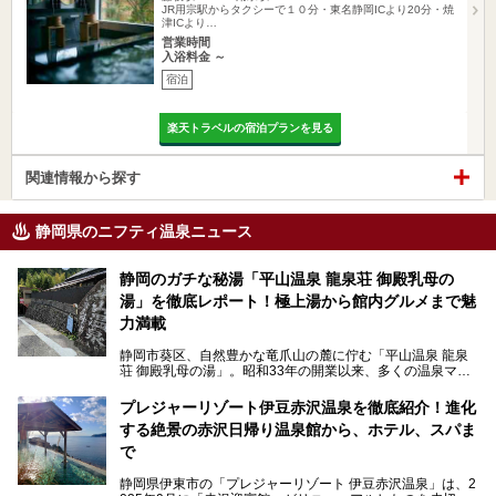
JR用宗駅からタクシーで１０分・東名静岡ICより20分・焼
津ICより…
営業時間
入浴料金 ～
宿泊
楽天トラベルの宿泊プランを見る
関連情報から探す
静岡県のニフティ温泉ニュース
静岡のガチな秘湯「平山温泉 龍泉荘 御殿乳母の
湯」を徹底レポート！極上湯から館内グルメまで魅
力満載
静岡市葵区、自然豊かな竜爪山の麓に佇む「平山温泉 龍泉
荘 御殿乳母の湯」。昭和33年の開業以来、多くの温泉マニ
アや地元の方々に愛され続けている、知る人ぞ知る鄙び系の
極上温泉です。お湯はもちろん、実はグルメも揃っているん
プレジャーリゾート伊豆赤沢温泉を徹底紹介！進化
です。多くのファンを持つ、その圧倒的なこだわりと魅力を
する絶景の赤沢日帰り温泉館から、ホテル、スパま
解説します。
で
静岡県伊東市の「プレジャーリゾート 伊豆赤沢温泉」は、2