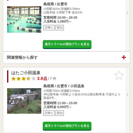
島根県 / 出雲市
小田駅342m
田儀駅3.59km
山陰本線 小田駅下車 徒歩3分
営業時間 10:00～20:30
入浴料金 1,080円～
日帰り
宿泊
楽天トラベルの宿泊プランを見る
関連情報から探す
はたご小田温泉
お気に入
りに追加
3.8点
/ 7 件
島根県 / 出雲市 / 小田温泉
小田駅794m
田儀駅3.04km
JR山陰本線 小田駅より徒歩10分山陰自動車道 宍道ICより
国道9号…
営業時間 11:00～15:00
入浴料金 6,000円～
日帰り
宿泊
楽天トラベルの宿泊プランを見る