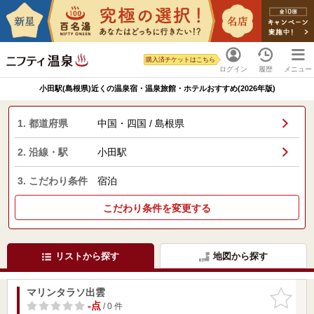
購入済チケットはこちら
ログイン
履歴
メニュー
小田駅(島根県)近くの温泉宿・温泉旅館・ホテルおすすめ(2026年版)
1. 都道府県
中国・四国 / 島根県
2. 沿線・駅
小田駅
3. こだわり条件
宿泊
こだわり条件を変更する
リストから探す
地図から探す
マリンタラソ出雲
お気に入
りに追加
-点
/ 0 件