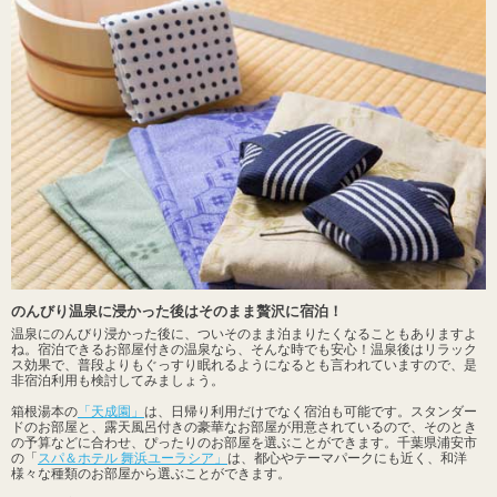
のんびり温泉に浸かった後はそのまま贅沢に宿泊！
温泉にのんびり浸かった後に、ついそのまま泊まりたくなることもありますよ
ね。宿泊できるお部屋付きの温泉なら、そんな時でも安心！温泉後はリラック
ス効果で、普段よりもぐっすり眠れるようになるとも言われていますので、是
非宿泊利用も検討してみましょう。
箱根湯本の
「天成園」
は、日帰り利用だけでなく宿泊も可能です。スタンダー
ドのお部屋と、露天風呂付きの豪華なお部屋が用意されているので、そのとき
の予算などに合わせ、ぴったりのお部屋を選ぶことができます。千葉県浦安市
の「
スパ＆ホテル 舞浜ユーラシア」
は、都心やテーマパークにも近く、和洋
様々な種類のお部屋から選ぶことができます。