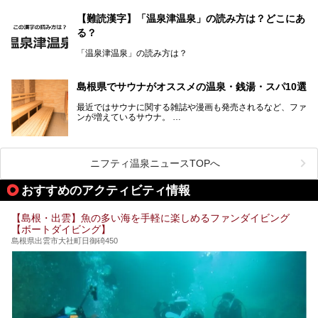
銭湯＆日帰り温泉の数々をピックアップしてご紹介します。
「さんべ温泉そばカフェ湯元」は日帰り温泉と、名物のそば
【難読漢字】「温泉津温泉」の読み方は？どこにあ
を提供するカフェという新しい営業スタイルで、観光客に限
る？
らず地元民にも親しまれています。
「温泉津温泉」の読み方は？
宿泊をせずとも、気軽に源泉のお湯をつかった温泉と、美味
しいそばが楽しめるなんて、とても素敵ですよね。
読めそうで読めない、難読温泉地名漢字。あなたは読めます
しかし、元は温泉旅館だったこちらの施設、さまざまな背景
か？
を経て現在のスタイルに辿り着いているのです。
島根県でサウナがオススメの温泉・銭湯・スパ10選
最近ではサウナに関する雑誌や漫画も発売されるなど、ファ
ンが増えているサウナ。
しかしサウナは一口にサウナと言っても、ドライサウナ、ス
ニフティ温泉ニュースTOPへ
チームサウナ、塩サウナなどが存在し、施設によって様々な
こだわりを持つ施設も増えています。
おすすめのアクティビティ情報
今回はそんな今話題のサウナが楽しめる、島根県内にあるオ
【島根・出雲】魚の多い海を手軽に楽しめるファンダイビング
ススメ温泉・銭湯・スパを10件まとめてご紹介します。
【ボートダイビング】
島根県出雲市大社町日御碕450