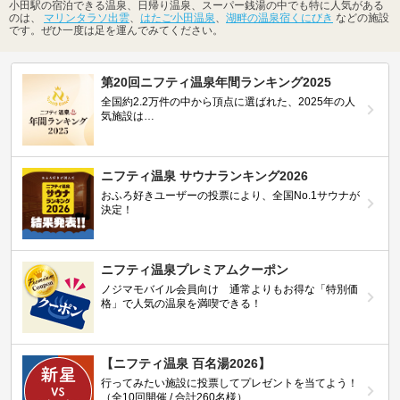
小田駅の宿泊できる温泉、日帰り温泉、スーパー銭湯の中でも特に人気がある
のは、
マリンタラソ出雲
、
はたご小田温泉
、
湖畔の温泉宿くにびき
などの施設
です。ぜひ一度は足を運んでみてください。
第20回ニフティ温泉年間ランキング2025
全国約2.2万件の中から頂点に選ばれた、2025年の人
気施設は…
ニフティ温泉 サウナランキング2026
おふろ好きユーザーの投票により、全国No.1サウナが
決定！
ニフティ温泉プレミアムクーポン
ノジマモバイル会員向け 通常よりもお得な「特別価
格」で人気の温泉を満喫できる！
【ニフティ温泉 百名湯2026】
行ってみたい施設に投票してプレゼントを当てよう！
（全10回開催 / 合計260名様）