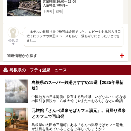
営業時間 10:00～22:00
入浴料金 700円～
日帰り
宿泊
ホテルの日帰り湯で施設は綺麗でした。 ロビーやお風呂入り口
近くにソファや休憩スペースもあり、湯あがりにまったりとでき
まし…
40代 男
性
関連情報から探す
島根県のニフティ温泉ニュース
島根県のスーパー銭湯おすすめ15選【2025年最新
版】
中国地方の日本海側に位置する島根県。いざなみ・いざなぎ
の国引き伝説や、八岐大蛇（やまたのおろち）などの逸話が
残る神話の里というイメージが強く、出雲大社には毎年多く
の参拝客が訪れます。「出雲縁結び空港」への直行便なら、
元旅館「さんべ温泉そばカフェ湯元」。日帰り温泉
首都圏からでも実は2時間圏内で到着できるアクセスも魅力
とカフェで再出発
です。
そんな島根県には、玉造温泉（松江市）や温泉津温泉（大田
島根県の太田市三瓶町にある「さんべ温泉そばカフェ湯元」
市）など、古くから知られる温泉郷が多くあります。ゆった
が注目を集めていることをご存じでしょうか？
り流れる時間のなかで、心の底からのんびりできるスーパー