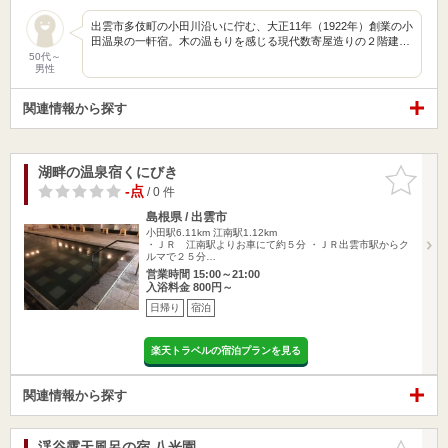
出雲市多伎町の小田川沿いに佇む、大正11年（1922年）創業の小
田温泉の一軒宿。木の温もりを感じる現代数寄屋造りの２階建…
50代～
男性
関連情報から探す
湖畔の温泉宿くにびき
お気に入
りに追加
-点
/ 0 件
島根県 / 出雲市
小田駅6.11km
江南駅1.12km
・ＪＲ 江南駅よりお車にて約５分 ・ＪＲ出雲市駅からク
ルマで２５分…
営業時間 15:00～21:00
入浴料金 800円～
日帰り
宿泊
楽天トラベルの宿泊プランを見る
関連情報から探す
渓谷露天風呂の宿 八光園
お気に入