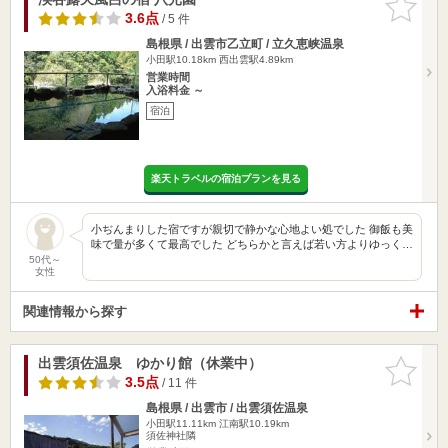
りに追加
3.6点
/ 5 件
島根県 / 出雲市乙立町 / 立久恵峡温泉
小田駅10.18km
西出雲駅4.89km
営業時間
入浴料金 ～
宿泊
楽天トラベルの宿泊プランを見る
小ぢんまりした宿ですが親切で静かな心地よい処でした 御飯も美
味で量が多くて最高でした どちらかと言えば若い方よりゆっく…
50代～
女性
関連情報から探す
出雲須佐温泉 ゆかり館（休業中）
お気に入
りに追加
3.5点
/ 11 件
島根県 / 出雲市 / 出雲須佐温泉
小田駅11.11km
江南駅10.19km
須佐神社隣