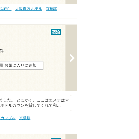
分以内）
大阪市内 ホテル
京橋駅
宿泊
5件
>
お気に入りに追加
ました。 とにかく、ここはエステはマ
とホテルガウンを貸してくれて和…
 カップル
京橋駅