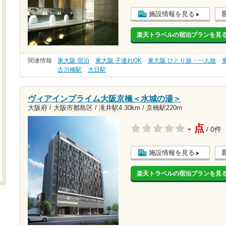
施設情報を見る
楽天トラベルの宿泊プランを見
関連情報
東大阪 宿泊
東大阪 子連れOK
東大阪 ひとり旅・一人旅
古川橋駅
大日駅
ヴィアインプライム大阪京橋＜水城の湯＞
大阪府 / 大阪市都島区 /
滝井駅4.30km
/
京橋駅220m
- 点
/ 0件
施設情報を見る
楽天トラベルの宿泊プランを見