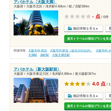
アパホテル〈大阪天満〉
大阪府 / 大阪市北区 /
滝井駅4.60km
/
桜ノ宮駅384m
- 点
/ 0件
施設情報を見る
楽天トラベルの宿泊プランを見
関連情報
大阪市内 宿泊
大阪市内 駅近（徒歩10分以内）
大阪市内 
天満駅
扇町駅
大阪天満宮駅
アパホテル〈新大阪駅前〉
大阪府 / 大阪市東淀川区 /
滝井駅4.90km
/
新大阪駅367m
4.0 点
/ 
施設情報を見る
楽天トラベルの宿泊プランを見