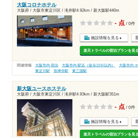
大阪コロナホテル
大阪府 / 大阪市東淀川区 /
滝井駅4.92km
/
新大阪駅440m
- 点
/ 0件
施設情報を見る
楽天トラベルの宿泊プランを見
関連情報
大阪市内 宿泊
大阪市内 駅近（徒歩10分以内）
大阪市内 
東淀川駅
崇禅寺駅
東三国駅
新大阪ユースホステル
大阪府 / 大阪市東淀川区 /
滝井駅4.93km
/
新大阪駅351m
- 点
/ 0件
施設情報を見る
楽天トラベルの宿泊プランを見