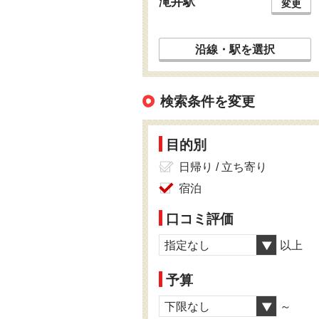
滝井駅
変更
沿線・駅を選択
検索条件を変更
目的別
日帰り / 立ち寄り
宿泊
口コミ評価
指定なし
以上
予算
下限なし
～