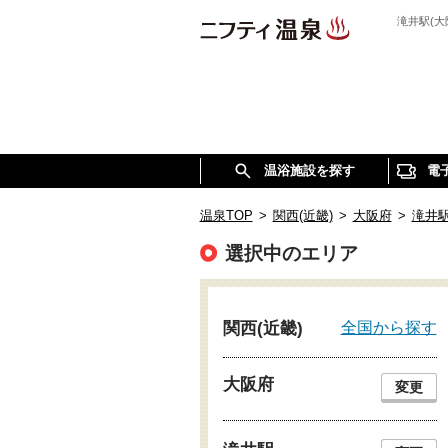
滝井駅(
温浴施設を探す
電
温泉TOP
>
関西(近畿)
>
大阪府
>
滝井
選択中のエリア
全国から探す
関西(近畿)
大阪府
変更