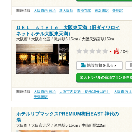
関連情報
大阪市内 宿泊
新大阪駅
崇禅寺駅
東淀川駅
柴島駅
ＤＥＬ ｓｔｙｌｅ 大阪東天満（旧ダイワロイ
ネットホテル大阪東天満）
大阪府 / 大阪市北区 /
滝井駅5.15km
/
大阪天満宮駅159m
- 点
/ 0件
施設情報を見る
楽天トラベルの宿泊プランを見
関連情報
大阪市内 宿泊
大阪市内 駅近（徒歩10分以内）
大阪市内 
天満橋駅
ホテルリブマックスPREMIUM梅田EAST 神代の
湯
大阪府 / 大阪市北区 /
滝井駅5.16km
/
中崎町駅225m