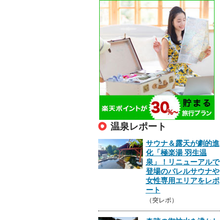
温泉レポート
サウナ＆露天が劇的進
化「極楽湯 羽生温
泉」！リニューアルで
登場のバレルサウナや
女性専用エリアをレポ
ート
（突レポ）