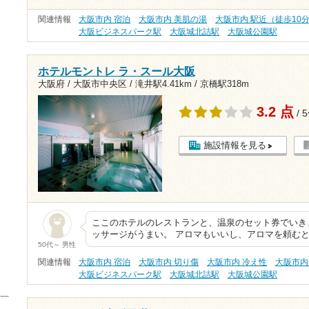
関連情報
大阪市内 宿泊
大阪市内 美肌の湯
大阪市内 駅近（徒歩10
大阪ビジネスパーク駅
大阪城北詰駅
大阪城公園駅
ホテルモントレ ラ・スール大阪
大阪府 / 大阪市中央区 /
滝井駅4.41km
/
京橋駅318m
3.2 点
/ 
施設情報を見る
ここのホテルのレストランと、温泉のセット券でいき
ッサージがうまい。 アロマもいいし、アロマを頼む
50代～ 男性
関連情報
大阪市内 宿泊
大阪市内 切り傷
大阪市内 冷え性
大阪市内
大阪ビジネスパーク駅
大阪城北詰駅
大阪城公園駅