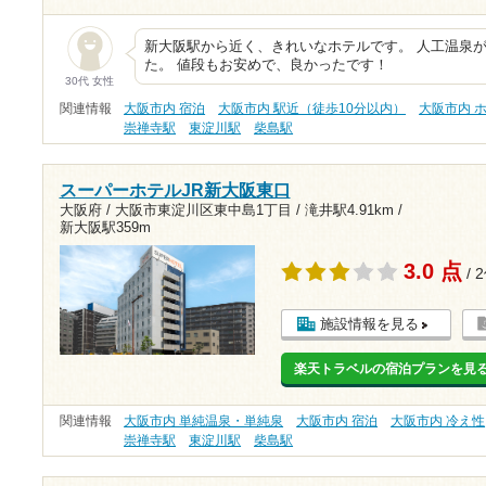
新大阪駅から近く、きれいなホテルです。 人工温泉
た。 値段もお安めで、良かったです！
30代 女性
関連情報
大阪市内 宿泊
大阪市内 駅近（徒歩10分以内）
大阪市内 
崇禅寺駅
東淀川駅
柴島駅
スーパーホテルJR新大阪東口
大阪府 / 大阪市東淀川区東中島1丁目 /
滝井駅4.91km
/
新大阪駅359m
3.0 点
/ 
施設情報を見る
楽天トラベルの宿泊プランを見
関連情報
大阪市内 単純温泉・単純泉
大阪市内 宿泊
大阪市内 冷え性
崇禅寺駅
東淀川駅
柴島駅