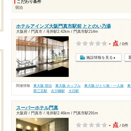
こだわり条件
宿泊
ホテルアインズ大阪門真市駅前 ととのい乃湯
大阪府 / 門真市 /
滝井駅2.42km
/
門真市駅214m
- 点
/ 0件
施設情報を見る
関連情報
東大阪 宿泊
東大阪 カップル
東大阪 ひとり旅・一人旅
東
西三荘駅
古川橋駅
大日駅
スーパーホテル門真
大阪府 / 門真市 /
滝井駅2.46km
/
門真市駅291m
- 点
/ 0件