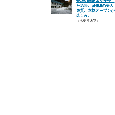
奇跡の御神水を沸かし
た温泉。pH9.6の美人
泉質。本格オープンが
楽しみ。
（温泉探訪記）