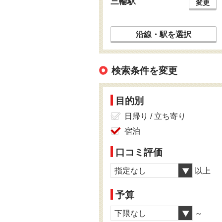
三輪駅
変更
沿線・駅を選択
検索条件を変更
目的別
日帰り / 立ち寄り
宿泊
口コミ評価
指定なし
以上
予算
下限なし
～