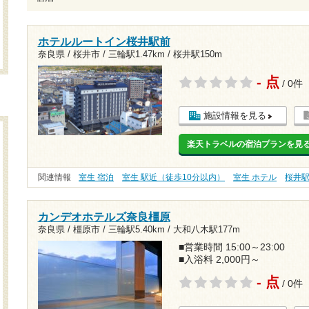
ホテルルートイン桜井駅前
奈良県 / 桜井市 /
三輪駅1.47km
/
桜井駅150m
- 点
/ 0件
施設情報を見る
楽天トラベルの宿泊プランを見
関連情報
室生 宿泊
室生 駅近（徒歩10分以内）
室生 ホテル
桜井
カンデオホテルズ奈良橿原
奈良県 / 橿原市 /
三輪駅5.40km
/
大和八木駅177m
■営業時間 15:00～23:00
■入浴料 2,000円～
- 点
/ 0件