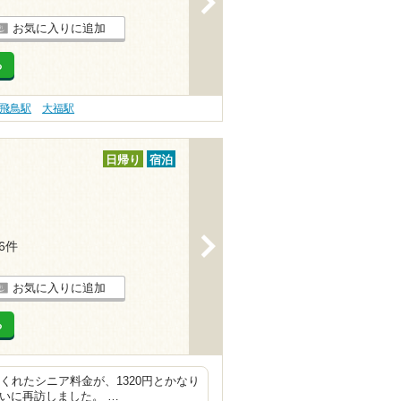
お気に入りに追加
る
飛鳥駅
大福駅
日帰り
宿泊
>
56件
お気に入りに追加
る
てくれたシニア料金が、1320円とかなり
いに再訪しました。 …