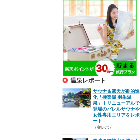
温泉レポート
サウナ＆露天が劇的進
化「極楽湯 羽生温
泉」！リニューアルで
登場のバレルサウナや
女性専用エリアをレポ
ート
（突レポ）