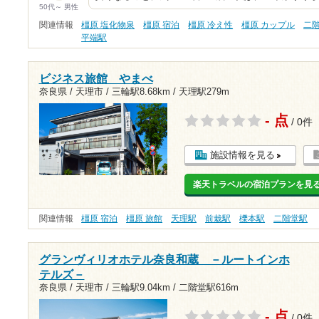
50代～ 男性
関連情報
橿原 塩化物泉
橿原 宿泊
橿原 冷え性
橿原 カップル
二
平端駅
ビジネス旅館 やまべ
奈良県 / 天理市 /
三輪駅8.68km
/
天理駅279m
- 点
/ 0件
施設情報を見る
楽天トラベルの宿泊プランを見
関連情報
橿原 宿泊
橿原 旅館
天理駅
前栽駅
櫟本駅
二階堂駅
グランヴィリオホテル奈良和蔵 －ルートインホ
テルズ－
奈良県 / 天理市 /
三輪駅9.04km
/
二階堂駅616m
- 点
/ 0件