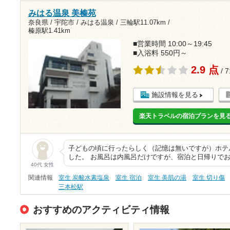
みはる温泉 美榛苑
奈良県 / 宇陀市 / みはる温泉 /
三輪駅11.07km
/
榛原駅1.41km
■営業時間 10:00～19:45
■入浴料 550円～
2.9 点
/ 
施設情報を見る
楽天トラベルの宿泊プランを見
子どもの頃に行ったらしく（記憶は無いですが）ホテ
した。 お風呂は内風呂だけですが、宿泊と日帰りで
40代 女性
関連情報
室生 炭酸水素塩泉
室生 宿泊
室生 美肌の湯
室生 切り傷
三本松駅
おすすめのアクティビティ情報