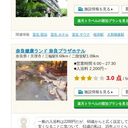
施設情報を見る
楽天トラベルの宿泊プランを見
関連情報
室生 宿泊
室生 ホテル
室生 サウナ
桜井駅
大和朝倉駅
奈良健康ランド 奈良プラザホテル
奈良県 / 天理市 /
三輪駅8.68km
/
二階堂駅1.09km
■営業時間 6:00～27:30
■入浴料 2,200円～
3.0 点
/ 
施設情報を見る
楽天トラベルの宿泊プランを見
一般の入浴料は2200円だが、60歳からと広く設定し
安くなることに気づいて、61歳の私は、15年ぶりくら