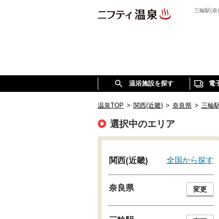
三輪駅(
温浴施設を探す
電
温泉TOP
>
関西(近畿)
>
奈良県
>
三輪
選択中のエリア
全国から探す
関西(近畿)
奈良県
変更