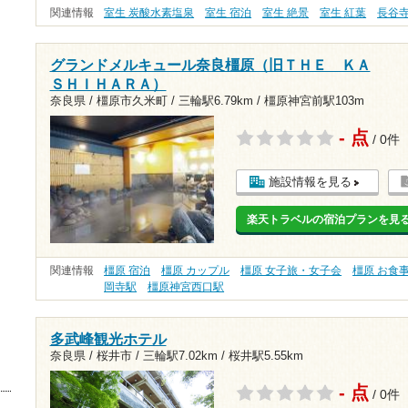
関連情報
室生 炭酸水素塩泉
室生 宿泊
室生 絶景
室生 紅葉
長谷
グランドメルキュール奈良橿原（旧ＴＨＥ ＫＡ
ＳＨＩＨＡＲＡ）
奈良県 / 橿原市久米町 /
三輪駅6.79km
/
橿原神宮前駅103m
- 点
/ 0件
施設情報を見る
楽天トラベルの宿泊プランを見
関連情報
橿原 宿泊
橿原 カップル
橿原 女子旅・女子会
橿原 お食
岡寺駅
橿原神宮西口駅
多武峰観光ホテル
奈良県 / 桜井市 /
三輪駅7.02km
/
桜井駅5.55km
- 点
/ 0件