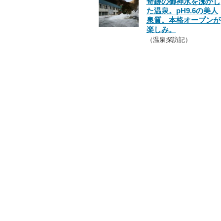
奇跡の御神水を沸かし
た温泉。pH9.6の美人
泉質。本格オープンが
楽しみ。
（温泉探訪記）