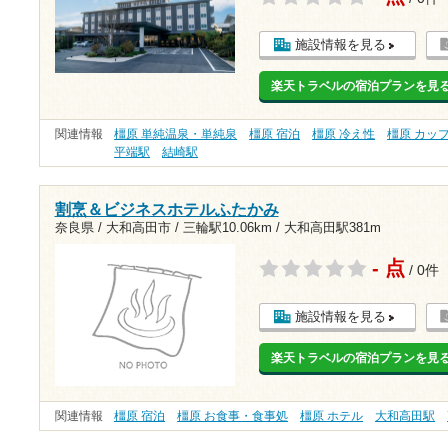
施設情報を見る
楽天トラベルの宿泊プランを見
関連情報
橿原 単純温泉・単純泉
橿原 宿泊
橿原 冷え性
橿原 カッ
平端駅
結崎駅
割烹＆ビジネスホテルふたかみ
奈良県 / 大和高田市 /
三輪駅10.06km
/
大和高田駅381m
- 点
/ 0件
施設情報を見る
楽天トラベルの宿泊プランを見
関連情報
橿原 宿泊
橿原 お食事・食事処
橿原 ホテル
大和高田駅