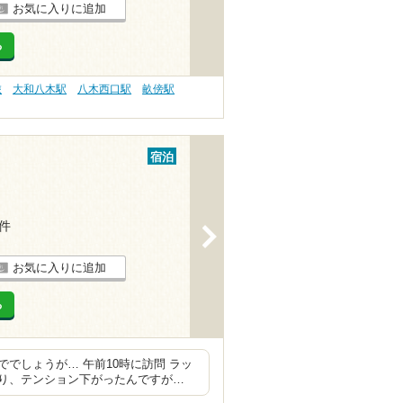
お気に入りに追加
る
旅
大和八木駅
八木西口駅
畝傍駅
宿泊
2件
>
お気に入りに追加
る
でしょうが… 午前10時に訪問 ラッ
あり、テンション下がったんですが…