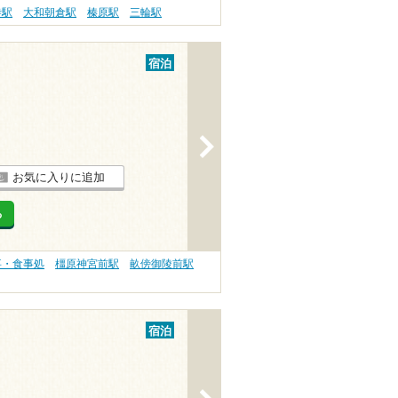
寺駅
大和朝倉駅
榛原駅
三輪駅
宿泊
>
お気に入りに追加
る
事・食事処
橿原神宮前駅
畝傍御陵前駅
宿泊
>