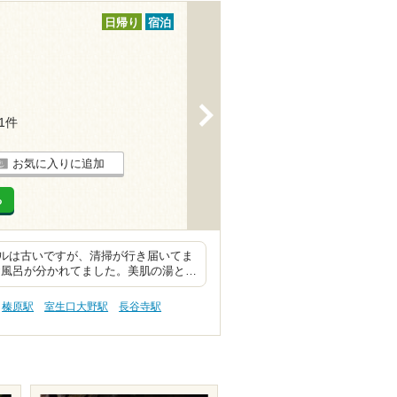
日帰り
宿泊
>
71件
お気に入りに追加
る
ルは古いですが、清掃が行き届いてま
お風呂が分かれてました。美肌の湯と…
榛原駅
室生口大野駅
長谷寺駅