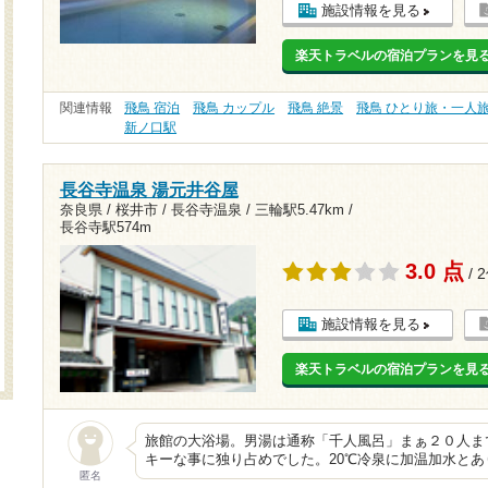
施設情報を見る
楽天トラベルの宿泊プランを見
関連情報
飛鳥 宿泊
飛鳥 カップル
飛鳥 絶景
飛鳥 ひとり旅・一人
新ノ口駅
長谷寺温泉 湯元井谷屋
奈良県 / 桜井市 / 長谷寺温泉 /
三輪駅5.47km
/
長谷寺駅574m
3.0 点
/ 
施設情報を見る
楽天トラベルの宿泊プランを見
旅館の大浴場。男湯は通称「千人風呂」まぁ２０人まで
キーな事に独り占めでした。20℃冷泉に加温加水と
匿名