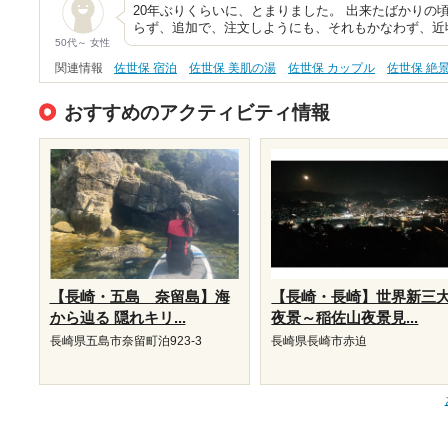
20年ぶりくらいに、とまりました。 出来たばかりの
らず、追加で、注文しようにも、それもかなわず、近
50代～ 女性
関連情報
佐世保 宿泊
佐世保 美肌の湯
佐世保 カップル
佐世保 絶
おすすめのアクティビティ情報
【長崎・五島 奈留島】海
【長崎・長崎】世界新三
から辿る 隠れキリ...
夜景～稲佐山夜景見...
長崎県五島市奈留町泊923-3
長崎県長崎市赤迫