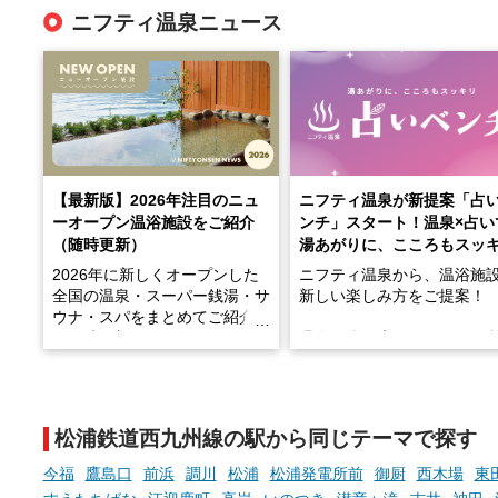
ニフティ温泉ニュース
【最新版】2026年注目のニュ
ニフティ温泉が新提案「占
ーオープン温浴施設をご紹介
ンチ」スタート！温泉×占い
（随時更新）
湯あがりに、こころもスッ
2026年に新しくオープンした
ニフティ温泉から、温浴施
全国の温泉・スーパー銭湯・サ
新しい楽しみ方をご提案！
ウナ・スパをまとめてご紹介！
※随時更新しています
温泉で体を癒したあとに、
でこころもスッキリ──そん
天然温泉や露天風呂、注目のサ
新体験が楽しめる「占いベ
ウナなど、こだわりの魅力がつ
チ」を展開中♨
まったスポットが続々登場して
松浦鉄道西九州線の駅から同じテーマで探す
います。
手相やタロットなど気軽に
現地取材記事もあわせて紹介し
める占いで、“ととのう”お
今福
鷹島口
前浜
調川
松浦
松浦発電所前
御厨
西木場
東
ていますので、気になる施設は
時間を、もっと特別に。