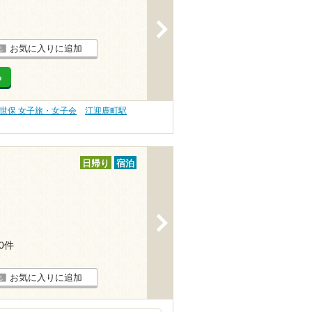
>
お気に入りに追加
る
世保 女子旅・女子会
江迎鹿町駅
日帰り
宿泊
>
30件
お気に入りに追加