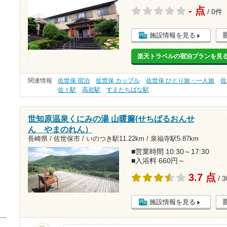
- 点
/ 0件
施設情報を見る
楽天トラベルの宿泊プランを見
関連情報
佐世保 宿泊
佐世保 カップル
佐世保 ひとり旅・一人旅
佐
佐々駅
高岩駅
すえたちばな駅
世知原温泉くにみの湯 山暖簾(せちばるおんせ
ん やまのれん）
長崎県 / 佐世保市 /
いのつき駅11.22km
/
泉福寺駅5.87km
■営業時間 10:30～17:30
■入浴料 660円～
3.7 点
/ 
施設情報を見る