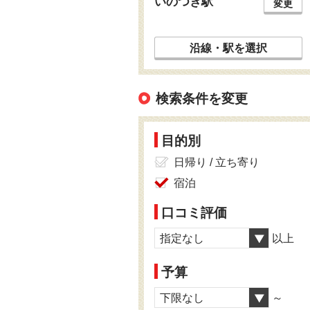
いのつき駅
変更
沿線・駅を選択
検索条件を変更
目的別
日帰り / 立ち寄り
宿泊
口コミ評価
指定なし
以上
予算
下限なし
～