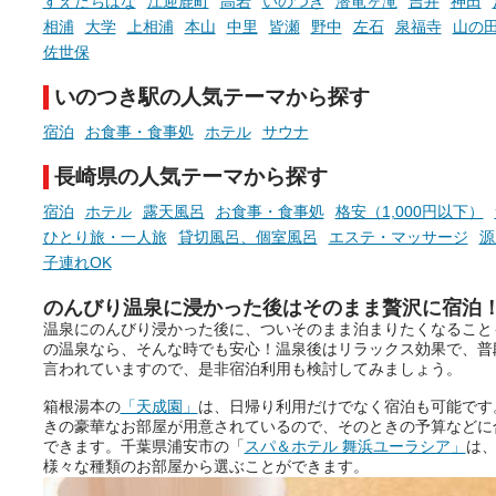
すえたちばな
江迎鹿町
高岩
いのつき
潜竜ヶ滝
吉井
神田
ぜひチェックして次のおでかけ
相浦
大学
上相浦
本山
中里
皆瀬
野中
左石
泉福寺
山の
先の参考にしてみてください
ね。
佐世保
いのつき駅の人気テーマから探す
宿泊
お食事・食事処
ホテル
サウナ
長崎県の人気テーマから探す
宿泊
ホテル
露天風呂
お食事・食事処
格安（1,000円以下）
ひとり旅・一人旅
貸切風呂、個室風呂
エステ・マッサージ
源
子連れOK
のんびり温泉に浸かった後はそのまま贅沢に宿泊
温泉にのんびり浸かった後に、ついそのまま泊まりたくなること
の温泉なら、そんな時でも安心！温泉後はリラックス効果で、普
言われていますので、是非宿泊利用も検討してみましょう。
箱根湯本の
「天成園」
は、日帰り利用だけでなく宿泊も可能です
きの豪華なお部屋が用意されているので、そのときの予算などに
できます。千葉県浦安市の「
スパ＆ホテル 舞浜ユーラシア」
は
様々な種類のお部屋から選ぶことができます。