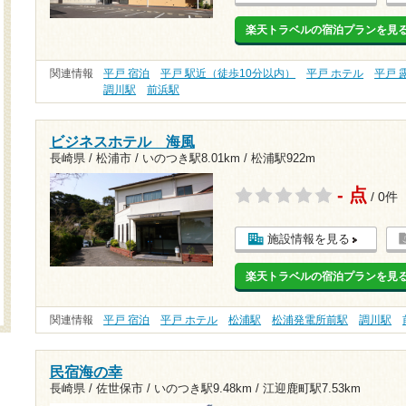
楽天トラベルの宿泊プランを見
関連情報
平戸 宿泊
平戸 駅近（徒歩10分以内）
平戸 ホテル
平戸 
調川駅
前浜駅
ビジネスホテル 海風
長崎県 / 松浦市 /
いのつき駅8.01km
/
松浦駅922m
- 点
/ 0件
施設情報を見る
楽天トラベルの宿泊プランを見
関連情報
平戸 宿泊
平戸 ホテル
松浦駅
松浦発電所前駅
調川駅
民宿海の幸
長崎県 / 佐世保市 /
いのつき駅9.48km
/
江迎鹿町駅7.53km