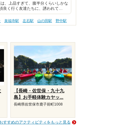
頃は、上品すぎて、腹半分くらいしかな
頃良く行く友達たちに、誘われて…
景
泉福寺駅
左石駅
山の田駅
野中駅
大
【長崎・佐世保・九十九
島】お手軽体験カヤッ...
長崎県佐世保市鹿子前町1008
おすすめのアクティビティをもっと見る