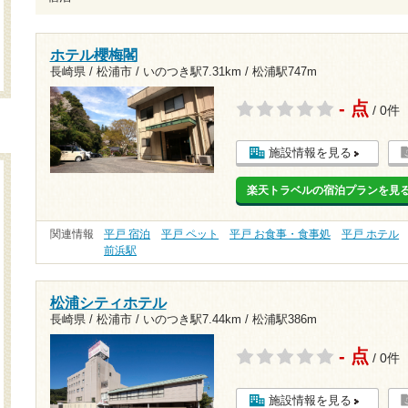
ホテル櫻梅閣
長崎県 / 松浦市 /
いのつき駅7.31km
/
松浦駅747m
- 点
/ 0件
施設情報を見る
楽天トラベルの宿泊プランを見
関連情報
平戸 宿泊
平戸 ペット
平戸 お食事・食事処
平戸 ホテル
前浜駅
松浦シティホテル
長崎県 / 松浦市 /
いのつき駅7.44km
/
松浦駅386m
- 点
/ 0件
施設情報を見る