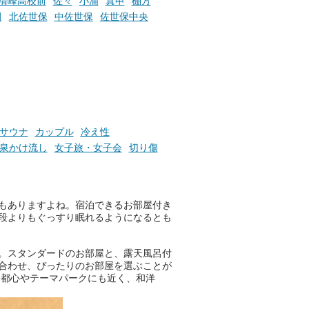
清峰高校前
佐々
小浦
真申
棚方
田
北佐世保
中佐世保
佐世保中央
サウナ
カップル
冷え性
泉かけ流し
女子旅・女子会
切り傷
！
もありますよね。宿泊できるお部屋付き
段よりもぐっすり眠れるようになるとも
。スタンダードのお部屋と、露天風呂付
合わせ、ぴったりのお部屋を選ぶことが
、都心やテーマパークにも近く、和洋