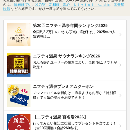
のんびり温泉に浸かった後はそのまま贅沢に宿泊！
温泉にのんびり浸かった後に、ついそのまま泊まりたくなることもありますよ
ね。宿泊できるお部屋付きの温泉なら、そんな時でも安心！温泉後はリラック
ス効果で、普段よりもぐっすり眠れるようになるとも言われていますので、是
非宿泊利用も検討してみましょう。
箱根湯本の
「天成園」
は、日帰り利用だけでなく宿泊も可能です。スタンダー
ドのお部屋と、露天風呂付きの豪華なお部屋が用意されているので、そのとき
の予算などに合わせ、ぴったりのお部屋を選ぶことができます。千葉県浦安市
の「
スパ＆ホテル 舞浜ユーラシア」
は、都心やテーマパークにも近く、和洋
様々な種類のお部屋から選ぶことができます。
天草市の宿泊できる温泉、日帰り温泉、スーパー銭湯の中でも特に人気がある
のは、
民宿ほてい
、
和み宿 新和荘 海心 Ｌｉｖｔｅｌ kai-shin
、
栄美屋
旅館
などの施設です。ぜひ一度は足を運んでみてください。
第20回ニフティ温泉年間ランキング2025
全国約2.2万件の中から頂点に選ばれた、2025年の人
気施設は…