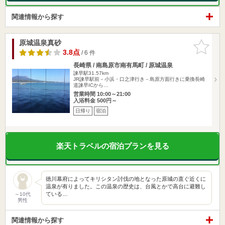
関連情報から探す
原城温泉真砂
お気に入
りに追加
3.8点
/ 6 件
長崎県 / 南島原市南有馬町 / 原城温泉
諫早駅31.57km
JR諫早駅前－小浜・口之津行き－島原方面行きに乗換長崎
道諫早ICから…
営業時間 10:00～21:00
入浴料金 500円～
日帰り
宿泊
楽天トラベルの宿泊プランを見る
徳川幕府によってキリシタン討伐の地となった原城の直ぐ近くに
温泉が有りました。この温泉の歴史は、台風とかで高台に避難し
ている…
～10代
男性
関連情報から探す