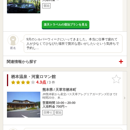
宿泊
楽天トラベルの宿泊プランを見る
9月のシルバーウィークにいってきました。本当に仕事で疲れて
人が少なくてひなびた場所で贅沢な思いがしたいという気持ちで
予約し…
匿名
関連情報から探す
栖本温泉・河童ロマン館
お気に入
りに追加
4.3点
/ 3 件
熊本県 / 天草市栖本町
JR熊本駅から産交バス天草アレグリアガーデンズ行きで2
時間20分、本…
営業時間 10:00～20:00
入浴料金 700円～
日帰り
宿泊