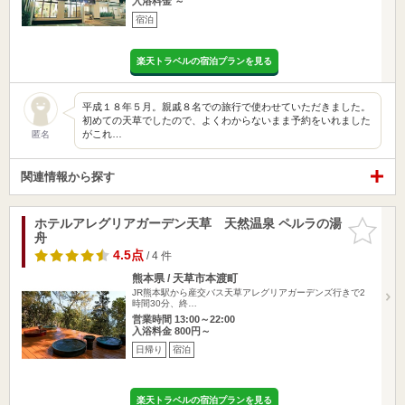
入浴料金 ～
宿泊
楽天トラベルの宿泊プランを見る
平成１８年５月。親戚８名での旅行で使わせていただきました。
初めての天草でしたので、よくわからないまま予約をいれました
がこれ…
匿名
関連情報から探す
ホテルアレグリアガーデン天草 天然温泉 ペルラの湯
お気に入
舟
りに追加
4.5点
/ 4 件
熊本県 / 天草市本渡町
JR熊本駅から産交バス天草アレグリアガーデンズ行きで2
時間30分、終…
営業時間 13:00～22:00
入浴料金 800円～
日帰り
宿泊
楽天トラベルの宿泊プランを見る