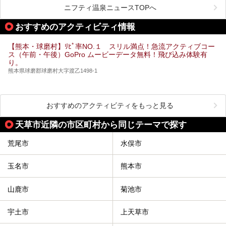
荘」から400mほど離れた「垂玉（たるたま）温泉 山口旅
ニフティ温泉ニュースTOPへ
館」の2軒は、この地震による土砂崩れなどのために、一時
期は孤立状態に。もしかしたらこの時のニュースで、「地獄
おすすめのアクティビティ情報
温泉」と「垂玉温泉」の名前を知った人もいるかもしれませ
ん。
【熊本・球磨村】ﾘﾋﾟ率NO.１ スリル満点！急流アクティブコー
この2軒は今どうなっているのでしょうか。実は現在は「地
ス（午前・午後）GoPro ムービーデータ無料！飛び込み体験有
獄温泉 青風荘．」「垂玉温泉 瀧日和」として営業を再開し
り。
ています。2021年に現地を訪問してきましたのでレポート
します。
熊本県球磨郡球磨村大字渡乙1498-1