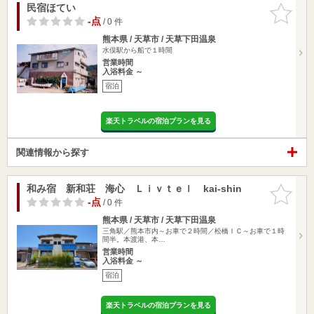
民宿ほてい
お気に入
りに追加
-点
/ 0 件
熊本県 / 天草市 / 天草下田温泉
水俣駅から船で１時間
営業時間
入浴料金 ～
宿泊
楽天トラベルの宿泊プランを見る
関連情報から探す
和み宿 新和荘 海心 Ｌｉｖｔｅｌ kai-shin
お気に入
りに追加
-点
/ 0 件
熊本県 / 天草市 / 天草下田温泉
三角駅／熊本市内～お車で２時間／松橋ＩＣ～お車で１時
間半。本渡港、本…
営業時間
入浴料金 ～
宿泊
楽天トラベルの宿泊プランを見る