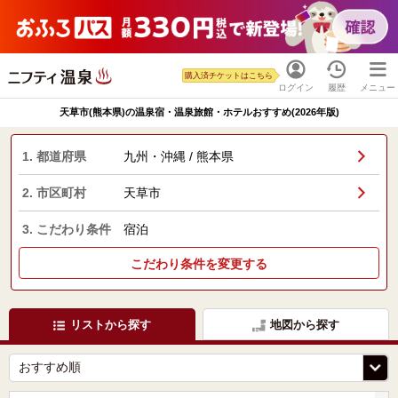
購入済チケットはこちら
ログイン
履歴
メニュー
天草市(熊本県)の温泉宿・温泉旅館・ホテルおすすめ(2026年版)
1. 都道府県
九州・沖縄 / 熊本県
2. 市区町村
天草市
3. こだわり条件
宿泊
こだわり条件を変更する
リストから探す
地図から探す