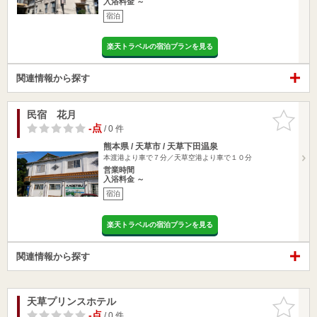
入浴料金 ～
宿泊
楽天トラベルの宿泊プランを見る
関連情報から探す
民宿 花月
お気に入
りに追加
-点
/ 0 件
熊本県 / 天草市 / 天草下田温泉
本渡港より車で７分／天草空港より車で１０分
営業時間
入浴料金 ～
宿泊
楽天トラベルの宿泊プランを見る
関連情報から探す
天草プリンスホテル
お気に入
りに追加
-点
/ 0 件