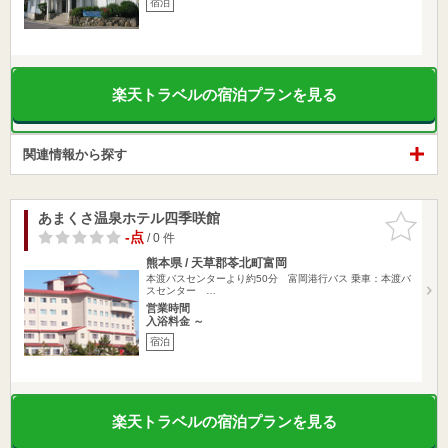
宿泊
楽天トラベルの宿泊プランを見る
関連情報から探す
あまくさ温泉ホテル四季咲館
お気に入
りに追加
-点
/ 0 件
熊本県 / 天草郡苓北町富岡
本渡バスセンターより約50分 富岡港行バス 乗車：本渡バ
スセンター …
営業時間
入浴料金 ～
宿泊
楽天トラベルの宿泊プランを見る