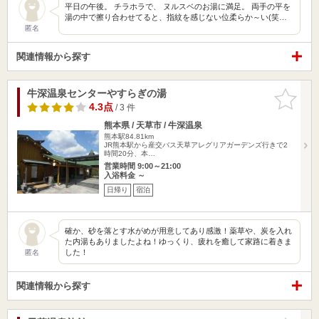
平日の午後。 チラホラで、 ヌルスベのお湯に満足。 両手の平を
湯の中で擦り合わせてると、指紋を感じない位柔らか～い(笑…
匿名
関連情報から探す
牛深温泉センターやすらぎの湯
お気に入
りに追加
4.3点
/ 3 件
熊本県 / 天草市 / 牛深温泉
熊本駅84.81km
JR熊本駅から産交バス天草アレグリアガーデンズ行きで2
時間20分、本…
営業時間 9:00～21:00
入浴料金 ～
日帰り
宿泊
確か、砂を落とす水がめが用意してあり感激！薬草や、炭を入れ
た内湯もありましたよね！ゆっくり、疲れを癒して家路に着きま
した！
匿名
関連情報から探す