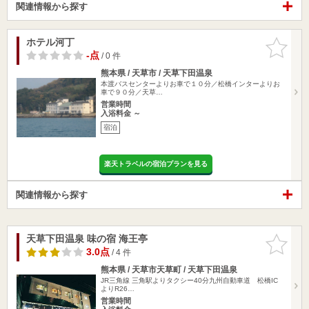
関連情報から探す
ホテル河丁
お気に入
りに追加
-点
/ 0 件
熊本県 / 天草市 / 天草下田温泉
本渡バスセンターよりお車で１０分／松橋インターよりお
車で９０分／天草…
営業時間
入浴料金 ～
宿泊
楽天トラベルの宿泊プランを見る
関連情報から探す
天草下田温泉 味の宿 海王亭
お気に入
りに追加
3.0点
/ 4 件
熊本県 / 天草市天草町 / 天草下田温泉
JR三角線 三角駅よりタクシー40分九州自動車道 松橋IC
よりR26…
営業時間