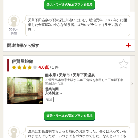
楽天トラベルの宿泊プランを見る
天草下田温泉の下津深江川沿いに佇む、明治元年（1868年）に開
業した全室8室の小さな温泉宿。屋号のガラシャ（ラテン語で
恩…
50代～
男性
関連情報から探す
伊賀屋旅館
お気に入
りに追加
4.0点
/ 1 件
熊本県 / 天草市 / 天草下田温泉
JR鹿児島本線宇土駅からJR三角線を利用して三角駅下車。
三角駅から車…
営業時間
入浴料金 ～
宿泊
楽天トラベルの宿泊プランを見る
温泉は無色透明でちょっと熱めのお湯でした。長くは入っていら
れませんでしたが、いつまでもポカポカでした。なんといっても