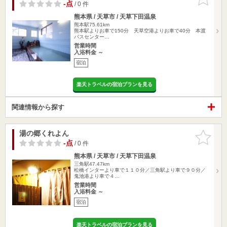
りに追加
-点
/ 0 件
熊本県 / 天草市 / 天草下田温泉
熊本駅75.61km
熊本駅よりお車で150分 天草空港よりお車で40分 本渡
バスセンター…
営業時間
入浴料金 ～
宿泊
楽天トラベルの宿泊プランを見る
関連情報から探す
湯の郷くれよん
お気に入
りに追加
-点
/ 0 件
熊本県 / 天草市 / 天草下田温泉
三角駅47.47km
松橋インターより車で１１０分／三角駅より車で９０分／
鬼池港より車で４…
営業時間
入浴料金 ～
宿泊
楽天トラベルの宿泊プランを見る