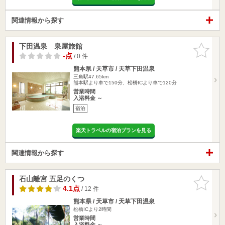
関連情報から探す
下田温泉 泉屋旅館
お気に入
りに追加
-点
/ 0 件
熊本県 / 天草市 / 天草下田温泉
三角駅47.65km
熊本駅より車で150分、松橋ICより車で120分
営業時間
入浴料金 ～
宿泊
楽天トラベルの宿泊プランを見る
関連情報から探す
石山離宮 五足のくつ
お気に入
りに追加
4.1点
/ 12 件
熊本県 / 天草市 / 天草下田温泉
松橋ICより2時間
営業時間
入浴料金 ～