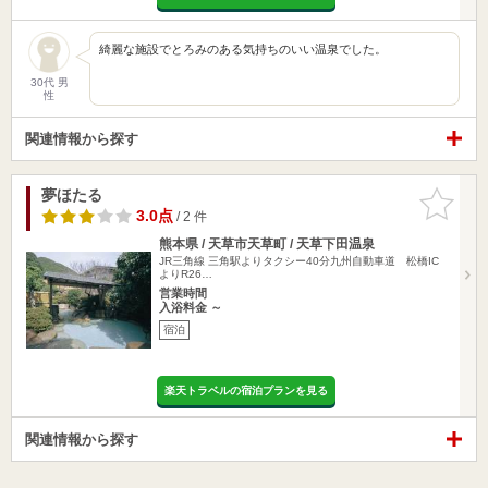
綺麗な施設でとろみのある気持ちのいい温泉でした。
30代 男
性
関連情報から探す
夢ほたる
お気に入
りに追加
3.0点
/ 2 件
熊本県 / 天草市天草町 / 天草下田温泉
JR三角線 三角駅よりタクシー40分九州自動車道 松橋IC
よりR26…
営業時間
入浴料金 ～
宿泊
楽天トラベルの宿泊プランを見る
関連情報から探す