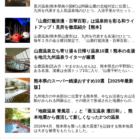
黒川温泉(熊本県南小国町)は阿蘇山麓の北端付近に位置し、
九州を代表する人気温泉地のひとつ。入浴手形が大ヒット
し、各宿の趣の異なる露天風呂をめぐることで知られていま
す。
「山鹿灯籠浪漫・百華百彩」は温泉街を彩る和ライ
トアップ！見所を徹底紹介【熊本】
中でも「耕きち(こうきち)の湯」は露天風呂を持たないもの
の、風情ある内湯を楽しめる日帰り温泉施設。自然災害によ
山鹿温泉(熊本県山鹿市)は、九州を代表する名湯のひとつ。
り一度廃業しましたが、2024年10月に営業再開。数多くの
毎年２月の金土曜日限定で、「山鹿灯籠浪漫・百華百彩」
温泉ファンに注目される名湯です。
（やまがとうろうろまん・ひゃっかひゃくさい）が開催され
ます。和傘や竹、ろうそくなどを用いて、和情緒たっぷりの
山鹿温泉立ち寄り湯＆日帰り温泉10選！熊本の名湯
ライトアップが無料で楽しめます。
を地元九州温泉ライターが厳選
今回は再開した耕きちの湯を訪問し、全浴室(男女別大浴
2025年は、2月7～8日・14～15日・21～22日・28～3月1
場・家族風呂)を徹底紹介します！
山鹿温泉(読み方：やまがおんせん)は、熊本県北の平野部に
日、の合計8日間開催。今回は地元九州在住の筆者が、その
ある名湯。湯量は全国トップ10に入り、“山鹿千軒たらいな
見所を徹底紹介。併せて、その他イベントや立ち寄り湯も併
し”と唄われる程。また、“乙女の柔肌”とも称される柔らかな
せてご紹介します。
泉質であり、お湯の良さにも定評があります。
熊本県のスーパー銭湯おすすめ10選 【2025年最新
版】
今回は地元九州の温泉ライターの私が実際に入浴した中か
ら、山鹿温泉の旅館やホテルの立ち寄り湯・日帰り入浴施
九州地方の中央部分に位置する熊本県。今なお活発な火山活
設・家族風呂の3パターンに分類し、合計10施設を厳選して
動がみられる阿蘇山と、その噴火で形成された地層からの湧
ご紹介。ぜひ、湯めぐりの参考にして下さいね！
水が多くあることから「火の国」「水の国」とも呼ばれま
す。
「地獄温泉 青風荘．」と「垂玉温泉 瀧日和」、熊
そんな熊本県は、県内の至るところから温泉が湧いている温
本地震から復活して新しくなった2つの温泉
泉県でもあります。山鹿温泉、玉名温泉、黒川温泉、人吉温
泉など有名な温泉地だけでなく、市街地にも天然温泉が湧き
2016年4月、熊本県を襲った最大震度7を記録する熊本地震
出すスーパー銭湯が豊富です。なかでも注目のスーパー銭湯
は大きな被害をもたらしました。
をピックアップしました。
阿蘇山麓の南阿蘇村の「地獄温泉 清風荘」、そして「清風