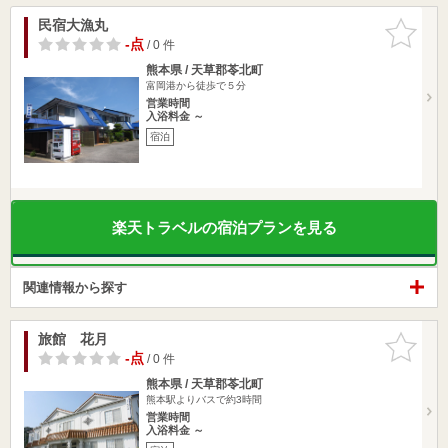
民宿大漁丸
お気に入
りに追加
-点
/ 0 件
熊本県 / 天草郡苓北町
富岡港から徒歩で５分
営業時間
入浴料金 ～
宿泊
楽天トラベルの宿泊プランを見る
関連情報から探す
旅館 花月
お気に入
りに追加
-点
/ 0 件
熊本県 / 天草郡苓北町
熊本駅よりバスで約3時間
営業時間
入浴料金 ～