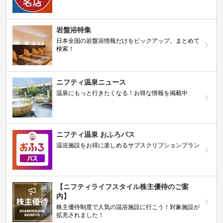
ニフティ温泉 サウナランキング2026
おふろ好きユーザーの投票により、全国No.1サウナが
決定！
ニフティ温泉プレミアムクーポン
ノジマモバイル会員向け 通常よりもお得な「特別価
格」で人気の温泉を満喫できる！
【ニフティ温泉 百名湯2026】
行ってみたい施設に投票してプレゼントを当てよう！
（全10回開催 / 合計260名様）
岩盤浴特集
日本全国の岩盤浴情報だけをピックアップ。まとめて
検索！