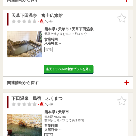
天草下田温泉 富士広旅館
お気に入
りに追加
-点
/ 0 件
熊本県 / 天草市 / 天草下田温泉
天草空港よりお車にて約４０分
営業時間
入浴料金 ～
宿泊
楽天トラベルの宿泊プランを見る
関連情報から探す
下田温泉 民宿 ふくまつ
お気に入
りに追加
-点
/ 0 件
熊本県 / 天草市
熊本駅75.47km
熊本駅よりバスにて約３時間
営業時間
入浴料金 ～
宿泊