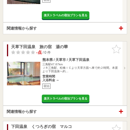
楽天トラベルの宿泊プランを見る
関連情報から探す
天草下田温泉 旅の宿 湯の華
お気に入
りに追加
-点
/ 0 件
熊本県 / 天草市 / 天草下田温泉
三角駅47.67km
ＪＲ三角駅、松橋ＩＣより天草方面へ車で約２時間。本渡
より下田温泉へ約…
営業時間
入浴料金 ～
宿泊
楽天トラベルの宿泊プランを見る
関連情報から探す
下田温泉 くつろぎの宿 マルコ
お気に入