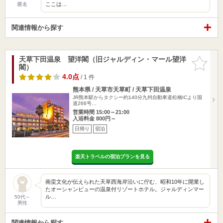
ここは…
匿名
関連情報から探す
天草下田温泉 望洋閣（旧ジャルディン・マール望洋
お気に入
閣）
りに追加
4.0点
/ 1 件
熊本県 / 天草市天草町 / 天草下田温泉
JR熊本駅からタクシー約140分九州自動車道松橋ICより国
道266号…
営業時間 15:00～21:00
入浴料金 800円～
日帰り
宿泊
楽天トラベルの宿泊プランを見る
南蛮文化が伝えられた天草西海岸沿いに佇む、昭和10年に開業し
たオーシャンビューの温泉付リゾートホテル。ジャルディンマー
ル…
50代～
男性
関連情報から探す