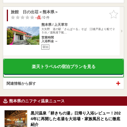
旅館 日の出荘＜熊本県＞
お気に入
りに追加
-点
/ 0 件
熊本県 / 上天草市
大矢野 道の駅「さんぱーる」そば 江樋戸港より船で２
５分／湯島港下船…
営業時間
入浴料金 ～
宿泊
楽天トラベルの宿泊プランを見る
関連情報から探す
熊本県のニフティ温泉ニュース
黒川温泉「耕きちの湯」日帰り入浴レビュー！202
4年に再開した名湯を大浴場・家族風呂ともに徹底
紹介