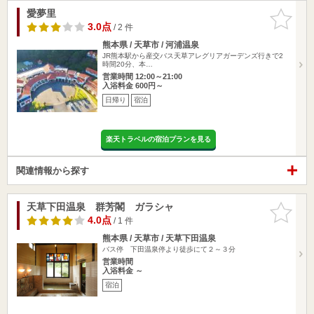
愛夢里
お気に入
りに追加
3.0点
/ 2 件
熊本県 / 天草市 / 河浦温泉
JR熊本駅から産交バス天草アレグリアガーデンズ行きで2
時間20分、本…
営業時間 12:00～21:00
入浴料金 600円～
日帰り
宿泊
楽天トラベルの宿泊プランを見る
関連情報から探す
天草下田温泉 群芳閣 ガラシャ
お気に入
りに追加
4.0点
/ 1 件
熊本県 / 天草市 / 天草下田温泉
バス停 下田温泉停より徒歩にて２～３分
営業時間
入浴料金 ～
宿泊