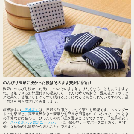
露天風呂
冷え性
切り傷
サウナ
旅館
ホテル
カップル
塩化物泉
すべて表示する
宿泊できる温泉の魅力