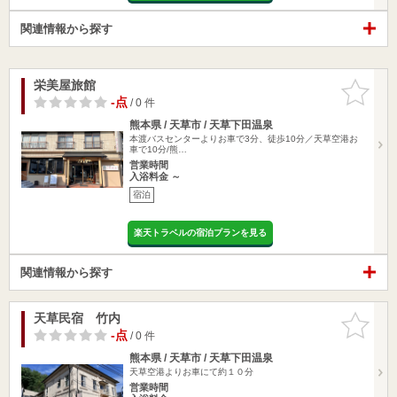
関連情報から探す
栄美屋旅館
お気に入
りに追加
-点
/ 0 件
熊本県 / 天草市 / 天草下田温泉
本渡バスセンターよりお車で3分、徒歩10分／天草空港お
車で10分/熊…
営業時間
入浴料金 ～
宿泊
楽天トラベルの宿泊プランを見る
関連情報から探す
天草民宿 竹内
お気に入
りに追加
-点
/ 0 件
熊本県 / 天草市 / 天草下田温泉
天草空港よりお車にて約１０分
営業時間