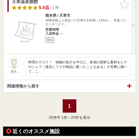
天草温泉旅館
お気に入
りに追加
5.0点
/ 1 件
熊本県 / 天草市
JR熊本駅より産交バス天草行き利用（130分）、本渡バス
センターより…
営業時間
入浴料金 ～
宿泊
料理がスゴイ！ 地物の魚介を中心に、各地の新鮮な素材をヒゲ
のシェフ（過去にＴＶや雑誌に載ったこともある）が見事に捌い
て、こ…
匿名
関連情報から探す
1
25
件中 1件～25件を表示
近くのオススメ施設