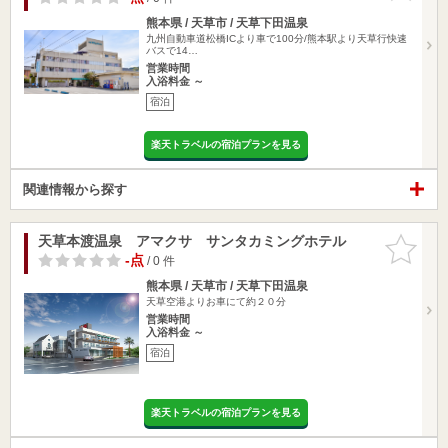
熊本県 / 天草市 / 天草下田温泉
九州自動車道松橋ICより車で100分/熊本駅より天草行快速
バスで14…
営業時間
入浴料金 ～
宿泊
楽天トラベルの宿泊プランを見る
関連情報から探す
天草本渡温泉 アマクサ サンタカミングホテル
お気に入
りに追加
-点
/ 0 件
熊本県 / 天草市 / 天草下田温泉
天草空港よりお車にて約２０分
営業時間
入浴料金 ～
宿泊
楽天トラベルの宿泊プランを見る