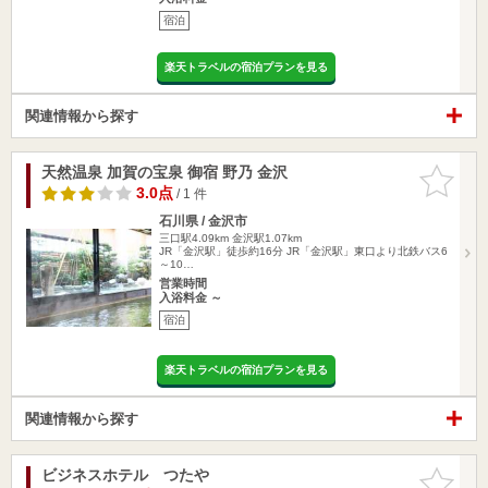
宿泊
楽天トラベルの宿泊プランを見る
関連情報から探す
天然温泉 加賀の宝泉 御宿 野乃 金沢
お気に入
りに追加
3.0点
/ 1 件
石川県 / 金沢市
三口駅4.09km
金沢駅1.07km
JR「金沢駅」徒歩約16分 JR「金沢駅」東口より北鉄バス6
～10…
営業時間
入浴料金 ～
宿泊
楽天トラベルの宿泊プランを見る
関連情報から探す
ビジネスホテル つたや
お気に入