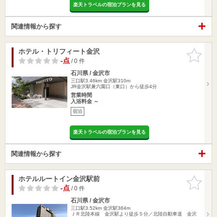
楽天トラベルの宿泊プランを見る
関連情報から探す
ホテル・トリフィート金沢
お気に入
りに追加
-点
/ 0 件
石川県 / 金沢市
三口駅3.46km
金沢駅310m
JR金沢駅兼六園口（東口）から徒歩4分
営業時間
入浴料金 ～
宿泊
楽天トラベルの宿泊プランを見る
関連情報から探す
ホテルルートイン金沢駅前
お気に入
りに追加
-点
/ 0 件
石川県 / 金沢市
三口駅3.52km
金沢駅384m
ＪＲ北陸本線 金沢駅より徒歩５分／北陸自動車道 金沢