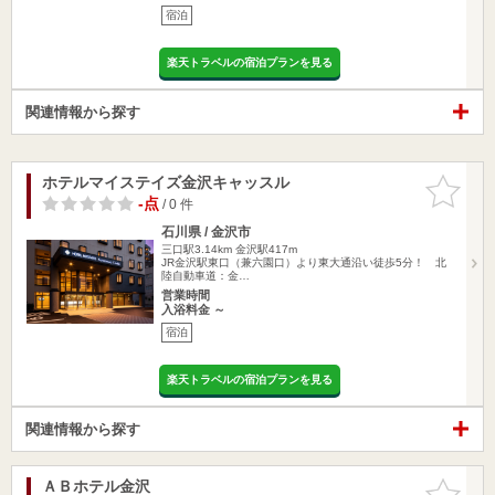
宿泊
楽天トラベルの宿泊プランを見る
関連情報から探す
ホテルマイステイズ金沢キャッスル
お気に入
りに追加
-点
/ 0 件
石川県 / 金沢市
三口駅3.14km
金沢駅417m
JR金沢駅東口（兼六園口）より東大通沿い徒歩5分！ 北
陸自動車道：金…
営業時間
入浴料金 ～
宿泊
楽天トラベルの宿泊プランを見る
関連情報から探す
ＡＢホテル金沢
お気に入