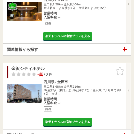
三口駅3.58km
金沢駅406m
金沢駅東口より徒歩7分。金沢東ICより約15分。
営業時間
入浴料金 ～
宿泊
楽天トラベルの宿泊プランを見る
関連情報から探す
金沢シティホテル
お気に入
りに追加
-点
/ 0 件
石川県 / 金沢市
三口駅3.68km
金沢駅516m
JR金沢駅「東口」より徒歩約12分／金沢東ICより車で約1
5分・金沢…
営業時間
入浴料金 ～
宿泊
楽天トラベルの宿泊プランを見る