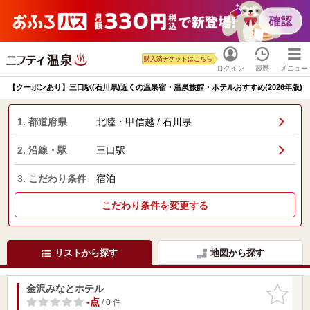
購入済チケットはこちら
ログイン
履歴
メニュー
【クーポンあり】三口駅(石川県)近くの温泉宿・温泉旅館・ホテルおすすめ(2026年版)
1. 都道府県
北陸・甲信越 / 石川県
2. 沿線・駅
三口駅
3. こだわり条件
宿泊
こだわり条件を変更する
リストから探す
地図から探す
金沢みなとホテル
お気に入
りに追加
-点
/ 0 件