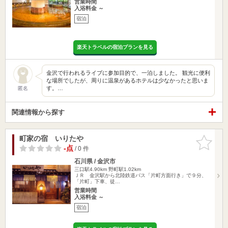
営業時間
入浴料金 ～
宿泊
楽天トラベルの宿泊プランを見る
金沢で行われるライブに参加目的で、一泊しました。 観光に便利
な場所でしたが、周りに温泉があるホテルは少なかったと思いま
す。…
匿名
関連情報から探す
町家の宿 いりたや
お気に入
りに追加
-点
/ 0 件
石川県 / 金沢市
三口駅4.90km
野町駅1.02km
ＪＲ 金沢駅から北陸鉄道バス「片町方面行き」で９分、
「片町」下車、徒…
営業時間
入浴料金 ～
宿泊