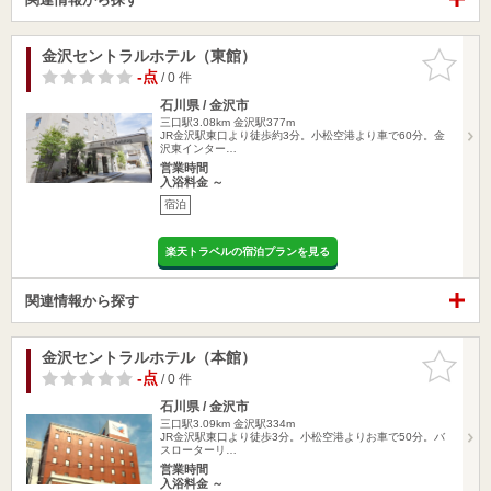
金沢セントラルホテル（東館）
お気に入
りに追加
-点
/ 0 件
石川県 / 金沢市
三口駅3.08km
金沢駅377m
JR金沢駅東口より徒歩約3分。小松空港より車で60分。金
沢東インター…
営業時間
入浴料金 ～
宿泊
楽天トラベルの宿泊プランを見る
関連情報から探す
金沢セントラルホテル（本館）
お気に入
りに追加
-点
/ 0 件
石川県 / 金沢市
三口駅3.09km
金沢駅334m
JR金沢駅東口より徒歩3分。小松空港よりお車で50分。バ
スローターリ…
営業時間
入浴料金 ～