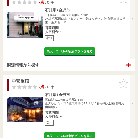
りに追加
-点
/ 0 件
石川県 / 金沢市
三口駅4.10km
大河端駅3.68km
JR金沢駅西口よりタクシーで約１０分／北陸自動車道金沢
東・金沢西ＩＣ…
営業時間
入浴料金 ～
宿泊
楽天トラベルの宿泊プランを見る
関連情報から探す
中安旅館
お気に入
りに追加
-点
/ 0 件
石川県 / 金沢市
三口駅4.10km
金沢駅1.34km
金沢駅からバス6番乗り場で11,12,16番系統又は橋場町経
由柳橋行…
営業時間
入浴料金 ～
宿泊
楽天トラベルの宿泊プランを見る