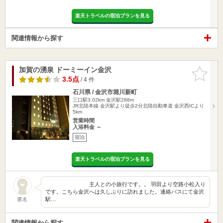
楽天トラベルの宿泊プランを見る
関連情報から探す
加賀の湧泉 ドーミーイン金沢
お気に入
りに追加
3.5点
/ 4 件
石川県 / 金沢市堀川新町
三口駅3.02km
金沢駅288m
JR北陸本線 金沢駅より徒歩2分北陸自動車道 金沢西ICより
5km
営業時間
入浴料金 ～
宿泊
楽天トラベルの宿泊プランを見る
主人との小旅行です。。 羽田より空路小松入り
です。こちら金沢へは久しぶりに訪れました。連絡バスにて金沢
駅…
匿名
関連情報から探す