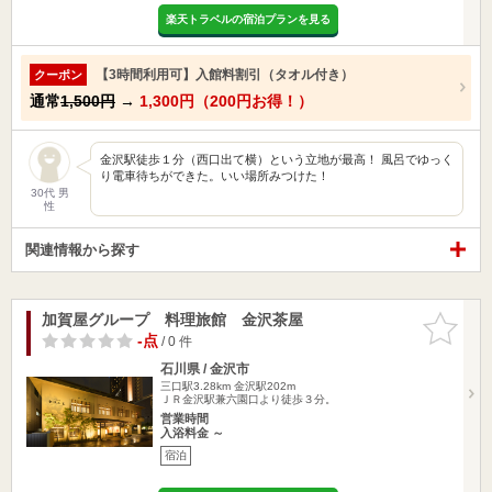
楽天トラベルの宿泊プランを見る
【3時間利用可】入館料割引（タオル付き）
クーポン
通常
1,500円
→
1,300円（200円お得！）
金沢駅徒歩１分（西口出て横）という立地が最高！ 風呂でゆっく
り電車待ちができた。いい場所みつけた！
30代 男
性
関連情報から探す
加賀屋グループ 料理旅館 金沢茶屋
お気に入
りに追加
-点
/ 0 件
石川県 / 金沢市
三口駅3.28km
金沢駅202m
ＪＲ金沢駅兼六園口より徒歩３分。
営業時間
入浴料金 ～
宿泊