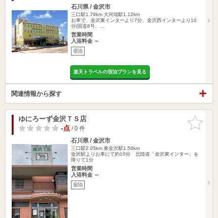
石川県 / 金沢市
三口駅1.79km
大河端駅1.12km
お車で、金沢東インターより7分、金沢西インターより10
分(国道8号、…
営業時間
入浴料金 ～
宿泊
楽天トラベルの宿泊プランを見る
関連情報から探す
ゆにろーず金沢ＴＳ店
お気に入
りに追加
-点
/ 0 件
石川県 / 金沢市
三口駅2.05km
東金沢駅1.58km
金沢駅よりお車にて約10分 北陸道「金沢東インター」を
降りて1分
営業時間
入浴料金 ～
宿泊