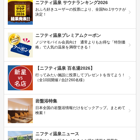
ニフティ温泉 サウナランキング2026
おふろ好きユーザーの投票により、全国No.1サウナが
決定！
ニフティ温泉プレミアムクーポン
ノジマモバイル会員向け 通常よりもお得な「特別価
格」で人気の温泉を満喫できる！
【ニフティ温泉 百名湯2026】
行ってみたい施設に投票してプレゼントを当てよう！
（全10回開催 / 合計260名様）
岩盤浴特集
日本全国の岩盤浴情報だけをピックアップ。まとめて
検索！
ニフティ温泉ニュース