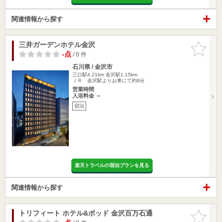
関連情報から探す
三井ガーデンホテル金沢
お気に入
りに追加
-点
/ 0 件
石川県 / 金沢市
三口駅4.21km
金沢駅1.15km
ＪＲ 金沢駅よりお車にて約8分
営業時間
入浴料金 ～
宿泊
楽天トラベルの宿泊プランを見る
関連情報から探す
トリフィート ホテル&ポッド 金沢百万石通
お気に入
りに追加