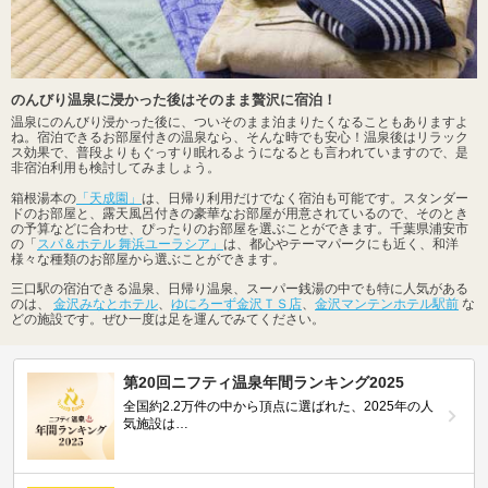
のんびり温泉に浸かった後はそのまま贅沢に宿泊！
温泉にのんびり浸かった後に、ついそのまま泊まりたくなることもありますよ
ね。宿泊できるお部屋付きの温泉なら、そんな時でも安心！温泉後はリラック
ス効果で、普段よりもぐっすり眠れるようになるとも言われていますので、是
非宿泊利用も検討してみましょう。
箱根湯本の
「天成園」
は、日帰り利用だけでなく宿泊も可能です。スタンダー
ドのお部屋と、露天風呂付きの豪華なお部屋が用意されているので、そのとき
の予算などに合わせ、ぴったりのお部屋を選ぶことができます。千葉県浦安市
の「
スパ＆ホテル 舞浜ユーラシア」
は、都心やテーマパークにも近く、和洋
様々な種類のお部屋から選ぶことができます。
三口駅の宿泊できる温泉、日帰り温泉、スーパー銭湯の中でも特に人気がある
のは、
金沢みなとホテル
、
ゆにろーず金沢ＴＳ店
、
金沢マンテンホテル駅前
な
どの施設です。ぜひ一度は足を運んでみてください。
第20回ニフティ温泉年間ランキング2025
全国約2.2万件の中から頂点に選ばれた、2025年の人
気施設は…