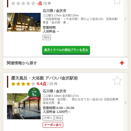
りに追加
-点
/ 0 件
石川県 / 金沢市
三口駅3.17km
金沢駅126m
『北陸新幹線・ＪＲ金沢駅』西口より徒歩1分。北陸自動
車道『金沢西・東…
営業時間
入浴料金 ～
宿泊
楽天トラベルの宿泊プランを見る
関連情報から探す
露天風呂・大浴殿 アパスパ金沢駅前
お気に入
りに追加
4.4点
/ 15 件
石川県 / 金沢市
三口駅3.19km
金沢駅127m
北陸本線「金沢駅」 西口を出て左へ徒歩1分 北陸自動車
道金沢西・東…
営業時間 6:00～25:00
入浴料金 1,500円～
日帰り
宿泊
クーポンあり