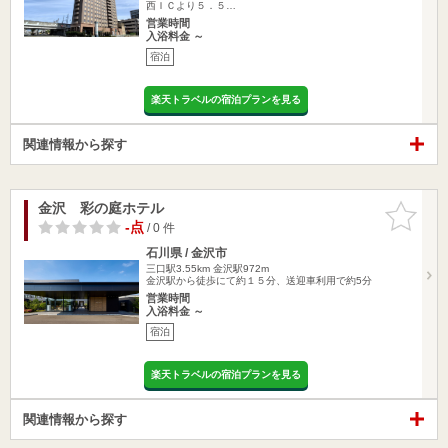
西ＩＣより５．５…
営業時間
入浴料金 ～
宿泊
楽天トラベルの宿泊プランを見る
関連情報から探す
金沢 彩の庭ホテル
お気に入
りに追加
-点
/ 0 件
石川県 / 金沢市
三口駅3.55km
金沢駅972m
金沢駅から徒歩にて約１５分、送迎車利用で約5分
営業時間
入浴料金 ～
宿泊
楽天トラベルの宿泊プランを見る
関連情報から探す