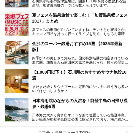
石川県小松市の粟津温泉は、開湯1300年を誇る歴史ある温
泉地。加賀温泉郷の一つにも数えられています。
その粟津温泉に建つ「大江戸温泉物語 あわづグランドホテ
夏フェスを温泉旅館で楽しむ！「加賀温泉郷フェス
ル」（以下、あわづグランドホテル）は客室数97室のホテ
2017」まとめ
ルで、昨年2024年12月に露天風呂を新設。充実したキッズ
パークはファミリー層に大人気を博しています。さらに今年
夏フェスの季節が近づいていますね。テントとか寝袋とか、
2025年7月からは「大江戸三つ星バイキング」がスタート！
キャンプ用品を持って行ってライブを見る、もちろん素晴ら
しい１日になることでしょう。
この話題のホテルを取材してきたのでさっそく紹介します。
金沢のスーパー銭湯おすすめ15選 【2025年最新
いやでもね、暑いし汗や砂埃でドロドロになるしうるさくて
───
版】
夜は寝られないし、若い時はそういうのが良かったんですけ
提供元：大江戸温泉物語ホテルズ＆リゾーツ株式会社【P
どね。かつての千代の富士なみに体力の限界を感じてる昨
R】
四季折々の美しさで知られ、国の特別名勝に指定されている
今、もうちょっと気楽なフェスはないかな、と探してたらあ
この記事は大江戸温泉物語 あわづグランドホテルのPR記事
兼六園。加賀百万石前田家の威光を感じられ、数々の歴史的
りましたよ！
です。
な建造物がある金沢城公園など、名所旧跡が多い金沢エリ
ア。国内でも特に人気の観光地の1つです。北陸新幹線で東
「加賀温泉郷フェス 2017」が石川県・山代温泉の瑠璃光を
【1,000円以下！】石川県のおすすめサウナ施設10
京から約2時間30分と、首都圏からアクセスしやすい立地も
全館貸し切って開催！
選
魅力ですね。
金沢市郊外には湯涌温泉や深谷温泉などの良質な温泉があ
まさかの温泉旅館でフェス！ライブの後は温泉に入って泊ま
まだまだ続くサウナブーム。定期的にサウナに通う方も多い
り、観光に加えて温泉もぜひ楽しみたいところ。金沢エリア
れちゃう！なんということでしょう！！
のではないしょうか？
でおすすめのスーパー銭湯をご紹介します。
加賀温泉郷フェス2017についてまとめます！
今回はそんなサウナによく行く人もこれから楽しむ人も格安
日本海を眺めながらの入浴を！能登半島の日帰り温
で楽しめるサウナを紹介します。
泉・銭湯5選
街中でアクセス抜群のところや、温泉とともに楽しめる施設
日本海に大きく突き出すような形で位置している能登半島。
など、種類豊富ですよ。
広い範囲が能登半島国立公園に指定されており、海岸線が作
り出す美しい景観が楽しめる景勝地です。
今回の記事では石川県にある1,000円以下のおすすめサウナ
車で行くのがオススメですが、ドライブの際にぜひ一緒に楽
施設を紹介します。
しんでいただきたいのが温泉です。絶景を眺めながらつかる
ニフティ温泉ニュースTOPへ