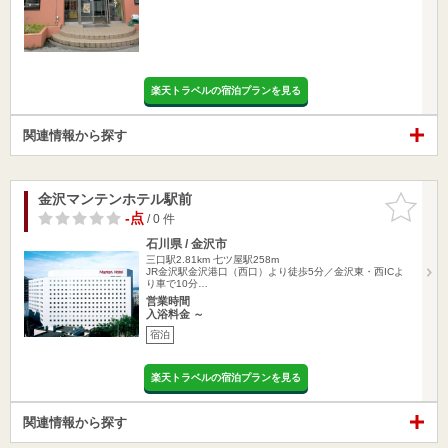
楽天トラベルの宿泊プランを見る
関連情報から探す
金沢マンテンホテル駅前
お気に入
りに追加
-点
/ 0 件
石川県 / 金沢市
三口駅2.81km
七ツ屋駅258m
JR金沢駅金沢港口（西口）より徒歩5分／金沢東・西ICよ
り車で10分…
営業時間
入浴料金 ～
宿泊
楽天トラベルの宿泊プランを見る
関連情報から探す