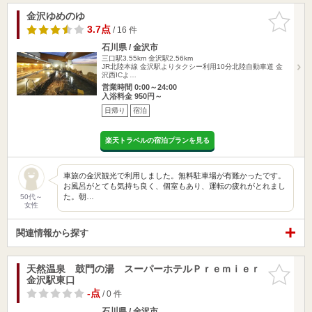
金沢ゆめのゆ
お気に入
りに追加
3.7点
/ 16 件
石川県 / 金沢市
三口駅3.55km
金沢駅2.56km
JR北陸本線 金沢駅よりタクシー利用10分北陸自動車道 金
沢西ICよ…
営業時間 0:00～24:00
入浴料金 950円～
日帰り
宿泊
楽天トラベルの宿泊プランを見る
車旅の金沢観光で利用しました。無料駐車場が有難かったです。
お風呂がとても気持ち良く、個室もあり、運転の疲れがとれまし
た。朝…
50代～
女性
関連情報から探す
天然温泉 鼓門の湯 スーパーホテルＰｒｅｍｉｅｒ
お気に入
金沢駅東口
りに追加
-点
/ 0 件
石川県 / 金沢市