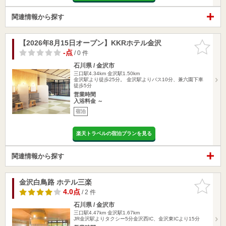
関連情報から探す
【2026年8月15日オープン】KKRホテル金沢
お気に入
りに追加
-点
/ 0 件
石川県 / 金沢市
三口駅4.34km
金沢駅1.50km
金沢駅より徒歩25分。 金沢駅よりバス10分、兼六園下車
徒歩5分
営業時間
入浴料金 ～
宿泊
楽天トラベルの宿泊プランを見る
関連情報から探す
金沢白鳥路 ホテル三楽
お気に入
りに追加
4.0点
/ 2 件
石川県 / 金沢市
三口駅4.47km
金沢駅1.67km
JR金沢駅よりタクシー5分金沢西IC、金沢東ICより15分