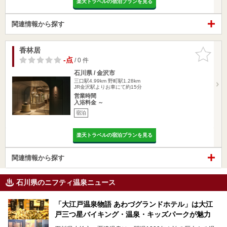
楽天トラベルの宿泊プランを見る
関連情報から探す
香林居
お気に入
りに追加
-点
/ 0 件
石川県 / 金沢市
三口駅4.99km
野町駅1.28km
JR金沢駅よりお車にて約15分
営業時間
入浴料金 ～
宿泊
楽天トラベルの宿泊プランを見る
関連情報から探す
石川県のニフティ温泉ニュース
「大江戸温泉物語 あわづグランドホテル」は大江
戸三つ星バイキング・温泉・キッズパークが魅力