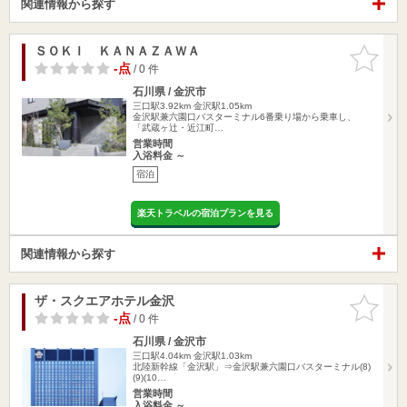
関連情報から探す
ＳＯＫＩ ＫＡＮＡＺＡＷＡ
お気に入
りに追加
-点
/ 0 件
石川県 / 金沢市
三口駅3.92km
金沢駅1.05km
金沢駅兼六園口バスターミナル6番乗り場から乗車し、
「武蔵ヶ辻・近江町…
営業時間
入浴料金 ～
宿泊
楽天トラベルの宿泊プランを見る
関連情報から探す
ザ・スクエアホテル金沢
お気に入
りに追加
-点
/ 0 件
石川県 / 金沢市
三口駅4.04km
金沢駅1.03km
北陸新幹線「金沢駅」⇒金沢駅兼六園口バスターミナル(8)
(9)(10…
営業時間
入浴料金 ～