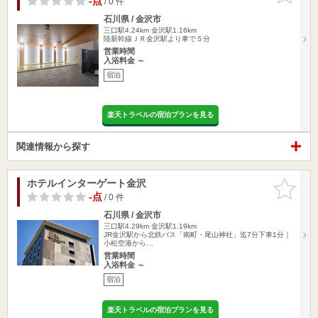
-点
/ 0 件
石川県 / 金沢市
三口駅4.24km
金沢駅1.16km
陸新幹線ＪＲ金沢駅より車で５分
営業時間
入浴料金 ～
宿泊
楽天トラベルの宿泊プランを見る
関連情報から探す
ホテルインターゲート金沢
お気に入
りに追加
-点
/ 0 件
石川県 / 金沢市
三口駅4.29km
金沢駅1.19km
JR金沢駅から北鉄バス「南町・尾山神社」迄7分下車1分｜
小松空港から…
営業時間
入浴料金 ～
宿泊
楽天トラベルの宿泊プランを見る