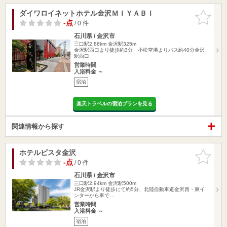
ダイワロイネットホテル金沢ＭＩＹＡＢＩ
お気に入
りに追加
-点
/ 0 件
石川県 / 金沢市
三口駅2.86km
金沢駅325m
金沢駅西口より徒歩約3分 小松空港よりバス約40分金沢
駅西口
営業時間
入浴料金 ～
宿泊
楽天トラベルの宿泊プランを見る
関連情報から探す
ホテルビスタ金沢
お気に入
りに追加
-点
/ 0 件
石川県 / 金沢市
三口駅2.94km
金沢駅500m
JR金沢駅より徒歩にて約5分、北陸自動車道金沢西・東イ
ンターから車で…
営業時間
入浴料金 ～
宿泊