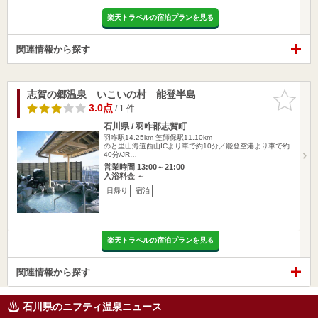
楽天トラベルの宿泊プランを見る
関連情報から探す
志賀の郷温泉 いこいの村 能登半島
お気に入
りに追加
3.0点
/ 1 件
石川県 / 羽咋郡志賀町
羽咋駅14.25km
笠師保駅11.10km
のと里山海道西山ICより車で約10分／能登空港より車で約
40分/JR…
営業時間 13:00～21:00
入浴料金 ～
日帰り
宿泊
楽天トラベルの宿泊プランを見る
関連情報から探す
石川県のニフティ温泉ニュース