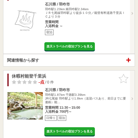
石川県 / 羽咋市
羽咋駅1.23km
南羽咋駅2.34km
ＪＲ七尾線羽咋駅より徒歩１０分／能登有料道路千里浜Ｉ
Ｃより３分
営業時間
入浴料金 ～
宿泊
楽天トラベルの宿泊プランを見る
関連情報から探す
休暇村能登千里浜
お気に入
りに追加
-点
/ 0 件
石川県 / 羽咋市
羽咋駅1.87km
千路駅3.39km
JR七尾線 羽咋駅より1.8km（送迎バスあり、前日までに要
連絡）能…
営業時間 11:30～15:00
入浴料金 700円～
日帰り
宿泊
楽天トラベルの宿泊プランを見る