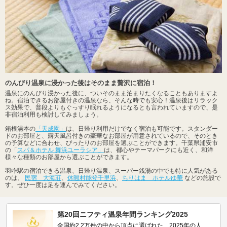
のんびり温泉に浸かった後はそのまま贅沢に宿泊！
温泉にのんびり浸かった後に、ついそのまま泊まりたくなることもありますよ
ね。宿泊できるお部屋付きの温泉なら、そんな時でも安心！温泉後はリラック
ス効果で、普段よりもぐっすり眠れるようになるとも言われていますので、是
非宿泊利用も検討してみましょう。
箱根湯本の
「天成園」
は、日帰り利用だけでなく宿泊も可能です。スタンダー
ドのお部屋と、露天風呂付きの豪華なお部屋が用意されているので、そのとき
の予算などに合わせ、ぴったりのお部屋を選ぶことができます。千葉県浦安市
の「
スパ＆ホテル 舞浜ユーラシア」
は、都心やテーマパークにも近く、和洋
様々な種類のお部屋から選ぶことができます。
羽咋駅の宿泊できる温泉、日帰り温泉、スーパー銭湯の中でも特に人気がある
のは、
民宿 大海荘
、
休暇村能登千里浜
、
ちりはま ホテルゆ華
などの施設で
す。ぜひ一度は足を運んでみてください。
第20回ニフティ温泉年間ランキング2025
全国約2.2万件の中から頂点に選ばれた、2025年の人