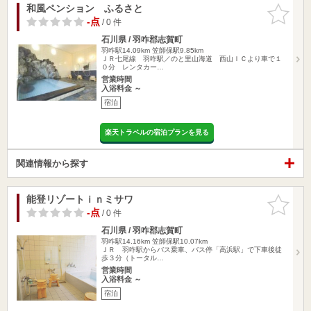
和風ペンション ふるさと
お気に入
りに追加
-点
/ 0 件
石川県 / 羽咋郡志賀町
羽咋駅14.09km
笠師保駅9.85km
ＪＲ七尾線 羽咋駅／のと里山海道 西山ＩＣより車で１
０分 レンタカー…
営業時間
入浴料金 ～
宿泊
楽天トラベルの宿泊プランを見る
関連情報から探す
能登リゾートｉｎミサワ
お気に入
りに追加
-点
/ 0 件
石川県 / 羽咋郡志賀町
羽咋駅14.16km
笠師保駅10.07km
ＪＲ 羽咋駅からバス乗車、バス停「高浜駅」で下車後徒
歩３分（トータル…
営業時間
入浴料金 ～
宿泊