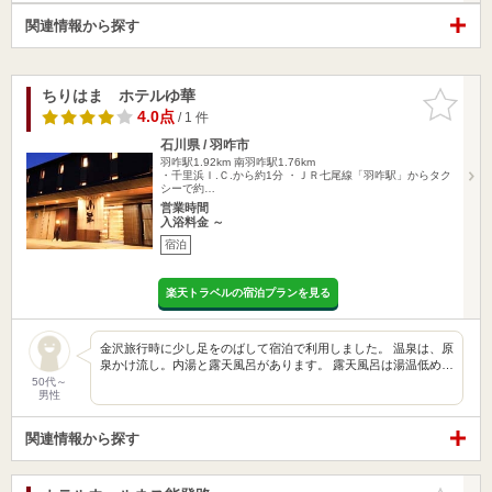
関連情報から探す
ちりはま ホテルゆ華
お気に入
りに追加
4.0点
/ 1 件
石川県 / 羽咋市
羽咋駅1.92km
南羽咋駅1.76km
・千里浜Ｉ.Ｃ.から約1分 ・ＪＲ七尾線「羽咋駅」からタク
シーで約…
営業時間
入浴料金 ～
宿泊
楽天トラベルの宿泊プランを見る
金沢旅行時に少し足をのばして宿泊で利用しました。 温泉は、原
泉かけ流し。内湯と露天風呂があります。 露天風呂は湯温低め…
50代～
男性
関連情報から探す