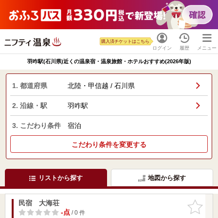
購入済チケットはこちら
ログイン
履歴
メニュー
羽咋駅(石川県)近くの温泉宿・温泉旅館・ホテルおすすめ(2026年版)
1. 都道府県
北陸・甲信越 / 石川県
2. 沿線・駅
羽咋駅
3. こだわり条件
宿泊
こだわり条件を変更する
リストから探す
地図から探す
民宿 大海荘
お気に入
りに追加
-点
/ 0 件