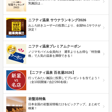
気施設は…
ニフティ温泉 サウナランキング2026
おふろ好きユーザーの投票により、全国No.1サウナが
決定！
ニフティ温泉プレミアムクーポン
ノジマモバイル会員向け 通常よりもお得な「特別価
格」で人気の温泉を満喫できる！
【ニフティ温泉 百名湯2026】
行ってみたい施設に投票してプレゼントを当てよう！
（全10回開催 / 合計260名様）
岩盤浴特集
日本全国の岩盤浴情報だけをピックアップ。まとめて
検索！