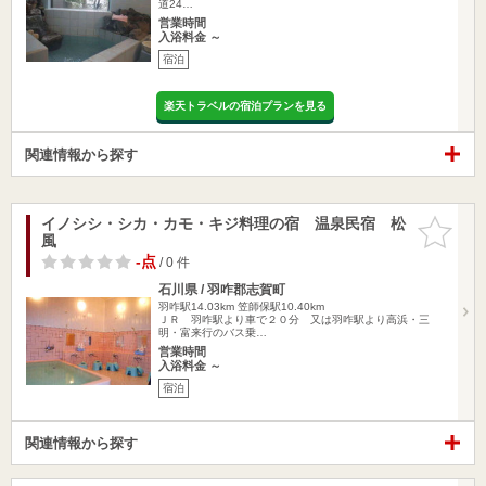
道24…
営業時間
入浴料金 ～
宿泊
楽天トラベルの宿泊プランを見る
関連情報から探す
イノシシ・シカ・カモ・キジ料理の宿 温泉民宿 松
お気に入
風
りに追加
-点
/ 0 件
石川県 / 羽咋郡志賀町
羽咋駅14.03km
笠師保駅10.40km
ＪＲ 羽咋駅より車で２０分 又は羽咋駅より高浜・三
明・富来行のバス乗…
営業時間
入浴料金 ～
宿泊
関連情報から探す