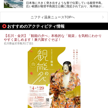
日本海に大きく突き出すような形で位置している能登半島。
など、種類豊富ですよ。
広い範囲が能登半島国立公園に指定されており、海岸線が作
り出す美しい景観が楽しめる景勝地です。
今回の記事では石川県にある1,000円以下のおすすめサウナ
車で行くのがオススメですが、ドライブの際にぜひ一緒に楽
施設を紹介します。
しんでいただきたいのが温泉です。絶景を眺めながらつかる
ニフティ温泉ニュースTOPへ
温泉は最高ですよ！ 今回はそんな能登の温泉を5つご紹介
します。
おすすめのアクティビティ情報
【石川・金沢】「観能の夕べ」本格的な「能楽」を気軽にわかり
やすく楽しめます！兼六園すぐそば！
石川県金沢市鞍月1丁目1