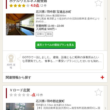
ホテルウェルネス能登路
お気に入
りに追加
4.0点
/ 2 件
石川県 / 羽咋郡 宝達志水町
羽咋駅5.28km
敷浪駅899m
JR七尾線 敷浪駅より徒歩約15分北陸自動車道 森本ICより
約40分…
営業時間 11:00～22:00
入浴料金 500円～
日帰り
宿泊
楽天トラベルの宿泊プランを見る
GOTOで一泊しました。 建物、設備ともに昭和の保養所みたい
な雰囲気でした。 食事も…一番安いプランにしたせいかも知れ…
40代 女
性
関連情報から探す
Ｖロード志賀
お気に入
りに追加
-点
/ 0 件
石川県 / 羽咋郡志賀町
羽咋駅13.72km
金丸駅10.53km
【車】北陸自動車道(金沢西IC)→能登有料道路(柳田IC)→国