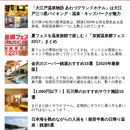
「大江戸温泉物語 あわづグランドホテル」は大江
戸三つ星バイキング・温泉・キッズパークが魅力
石川県小松市の粟津温泉は、開湯1300年を誇る歴史ある温
泉地。加賀温泉郷の一つにも数えられています。
その粟津温泉に建つ「大江戸温泉物語 あわづグランドホテ
夏フェスを温泉旅館で楽しむ！「加賀温泉郷フェス
ル」（以下、あわづグランドホテル）は客室数97室のホテ
2017」まとめ
ルで、昨年2024年12月に露天風呂を新設。充実したキッズ
パークはファミリー層に大人気を博しています。さらに今年
夏フェスの季節が近づいていますね。テントとか寝袋とか、
2025年7月からは「大江戸三つ星バイキング」がスタート！
キャンプ用品を持って行ってライブを見る、もちろん素晴ら
しい１日になることでしょう。
この話題のホテルを取材してきたのでさっそく紹介します。
金沢のスーパー銭湯おすすめ15選 【2025年最新
いやでもね、暑いし汗や砂埃でドロドロになるしうるさくて
───
版】
夜は寝られないし、若い時はそういうのが良かったんですけ
提供元：大江戸温泉物語ホテルズ＆リゾーツ株式会社【P
どね。かつての千代の富士なみに体力の限界を感じてる昨
R】
四季折々の美しさで知られ、国の特別名勝に指定されている
今、もうちょっと気楽なフェスはないかな、と探してたらあ
この記事は大江戸温泉物語 あわづグランドホテルのPR記事
兼六園。加賀百万石前田家の威光を感じられ、数々の歴史的
りましたよ！
です。
な建造物がある金沢城公園など、名所旧跡が多い金沢エリ
ア。国内でも特に人気の観光地の1つです。北陸新幹線で東
「加賀温泉郷フェス 2017」が石川県・山代温泉の瑠璃光を
【1,000円以下！】石川県のおすすめサウナ施設10
京から約2時間30分と、首都圏からアクセスしやすい立地も
全館貸し切って開催！
選
魅力ですね。
金沢市郊外には湯涌温泉や深谷温泉などの良質な温泉があ
まさかの温泉旅館でフェス！ライブの後は温泉に入って泊ま
まだまだ続くサウナブーム。定期的にサウナに通う方も多い
り、観光に加えて温泉もぜひ楽しみたいところ。金沢エリア
れちゃう！なんということでしょう！！
のではないしょうか？
でおすすめのスーパー銭湯をご紹介します。
加賀温泉郷フェス2017についてまとめます！
今回はそんなサウナによく行く人もこれから楽しむ人も格安
日本海を眺めながらの入浴を！能登半島の日帰り温
で楽しめるサウナを紹介します。
泉・銭湯5選
街中でアクセス抜群のところや、温泉とともに楽しめる施設