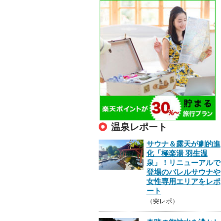
温泉レポート
サウナ＆露天が劇的進
化「極楽湯 羽生温
泉」！リニューアルで
登場のバレルサウナや
女性専用エリアをレポ
ート
（突レポ）