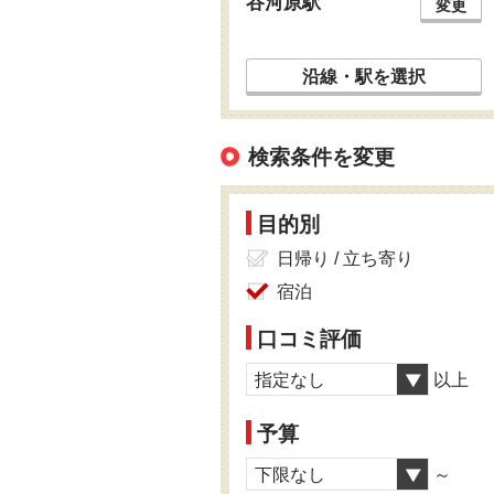
谷河原駅
変更
沿線・駅を選択
検索条件を変更
目的別
日帰り / 立ち寄り
宿泊
口コミ評価
指定なし
以上
予算
下限なし
～