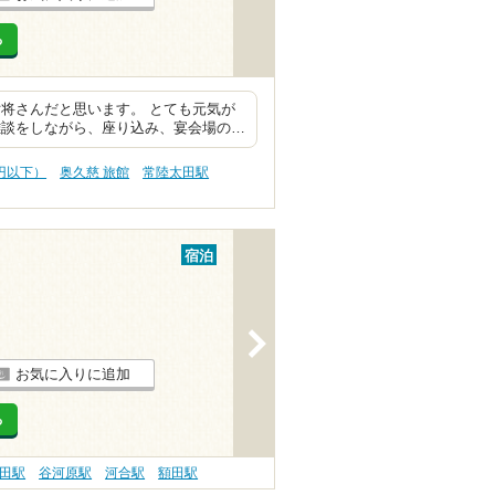
る
将さんだと思います。 とても元気が
雑談をしながら、座り込み、宴会場の…
0円以下）
奥久慈 旅館
常陸太田駅
宿泊
>
お気に入りに追加
る
田駅
谷河原駅
河合駅
額田駅