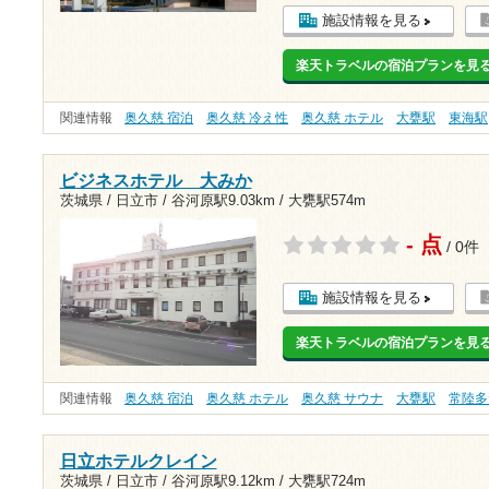
施設情報を見る
楽天トラベルの宿泊プランを見
関連情報
奥久慈 宿泊
奥久慈 冷え性
奥久慈 ホテル
大甕駅
東海駅
ビジネスホテル 大みか
茨城県 / 日立市 /
谷河原駅9.03km
/
大甕駅574m
- 点
/ 0件
施設情報を見る
楽天トラベルの宿泊プランを見
関連情報
奥久慈 宿泊
奥久慈 ホテル
奥久慈 サウナ
大甕駅
常陸多
日立ホテルクレイン
茨城県 / 日立市 /
谷河原駅9.12km
/
大甕駅724m