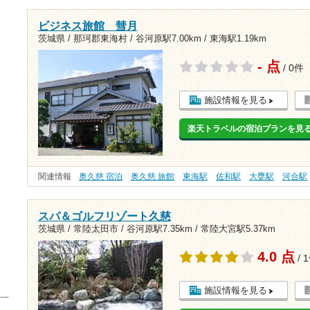
ビジネス旅館 彗月
茨城県 / 那珂郡東海村 /
谷河原駅7.00km
/
東海駅1.19km
- 点
/ 0件
施設情報を見る
楽天トラベルの宿泊プランを見
関連情報
奥久慈 宿泊
奥久慈 旅館
東海駅
佐和駅
大甕駅
河合駅
スパ＆ゴルフリゾート久慈
茨城県 / 常陸太田市 /
谷河原駅7.35km
/
常陸大宮駅5.37km
4.0 点
/ 
施設情報を見る