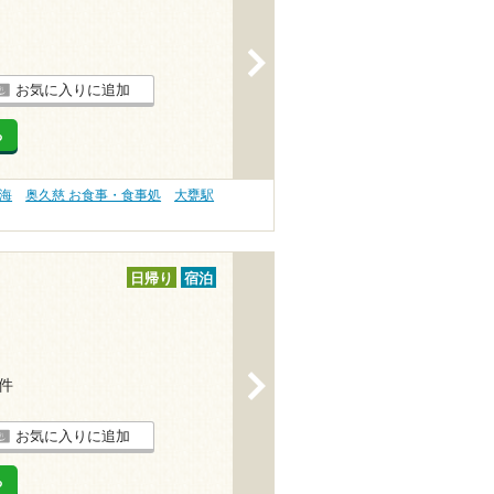
>
お気に入りに追加
る
海
奥久慈 お食事・食事処
大甕駅
日帰り
宿泊
>
7件
お気に入りに追加
る