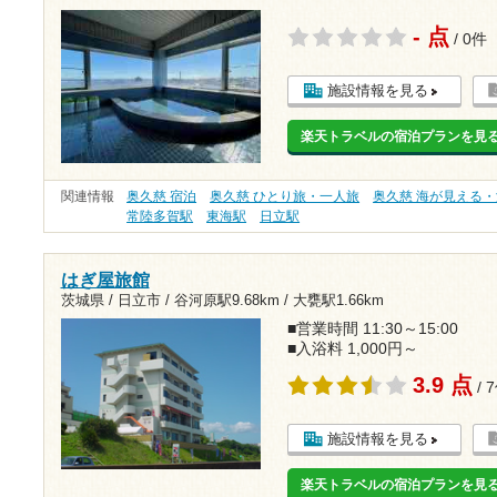
- 点
/ 0件
施設情報を見る
楽天トラベルの宿泊プランを見
関連情報
奥久慈 宿泊
奥久慈 ひとり旅・一人旅
奥久慈 海が見える・
常陸多賀駅
東海駅
日立駅
はぎ屋旅館
茨城県 / 日立市 /
谷河原駅9.68km
/
大甕駅1.66km
■営業時間 11:30～15:00
■入浴料 1,000円～
3.9 点
/ 
施設情報を見る
楽天トラベルの宿泊プランを見