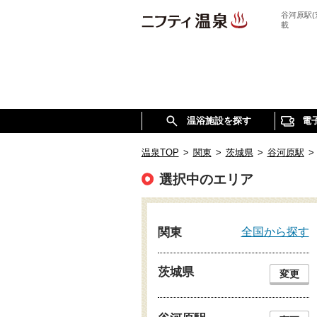
谷河原駅
載
温浴施設を探す
電
温泉TOP
>
関東
>
茨城県
>
谷河原駅
>
選択中のエリア
全国から探す
関東
茨城県
変更