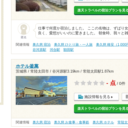
楽天トラベルの宿泊プランを見
仕事で何度か宿泊しました。 ここの名物は、ずばり女
良く、愛想がいいのに驚きました。 朝食時、我々と
匿名
関連情報
奥久慈 宿泊
奥久慈 ひとり旅・一人旅
奥久慈 格安（1,00
谷河原駅
河合駅
額田駅
ホテル釜萬
茨城県 / 常陸太田市 /
谷河原駅3.19km
/
常陸太田駅1.87km
- 点
/ 0件
施設情報を見る
楽天トラベルの宿泊プランを見
関連情報
奥久慈 宿泊
奥久慈 お食事・食事処
奥久慈 ホテル
常陸太