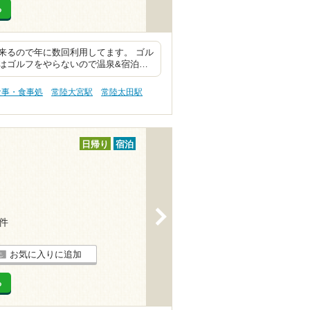
る
来るので年に数回利用してます。 ゴル
はゴルフをやらないので温泉&宿泊…
食事・食事処
常陸大宮駅
常陸太田駅
日帰り
宿泊
>
1件
お気に入りに追加
る