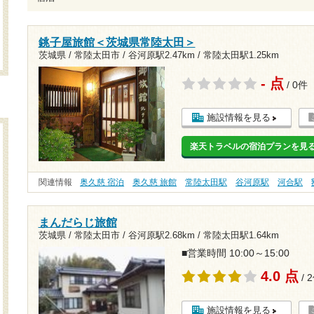
銚子屋旅館＜茨城県常陸太田＞
茨城県 / 常陸太田市 /
谷河原駅2.47km
/
常陸太田駅1.25km
- 点
/ 0件
施設情報を見る
楽天トラベルの宿泊プランを見
関連情報
奥久慈 宿泊
奥久慈 旅館
常陸太田駅
谷河原駅
河合駅
まんだらじ旅館
茨城県 / 常陸太田市 /
谷河原駅2.68km
/
常陸太田駅1.64km
■営業時間 10:00～15:00
4.0 点
/ 
施設情報を見る