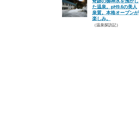
奇跡の御神水を沸かし
た温泉。pH9.6の美人
泉質。本格オープンが
楽しみ。
（温泉探訪記）