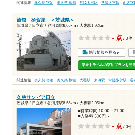
関連情報
奥久慈 宿泊
奥久慈 旅館
常陸太田駅
常陸大宮駅
山方宿
旅館 須賀屋 ＜茨城県＞
茨城県 / 日立市 /
谷河原駅8.66km
/
大甕駅1.92km
- 点
/ 0件
施設情報を見る
楽天トラベルの宿泊プランを見
関連情報
奥久慈 宿泊
奥久慈 旅館
大甕駅
東海駅
常陸多賀駅
谷
久慈サンピア日立
茨城県 / 日立市 /
谷河原駅8.68km
/
大甕駅2.05km
■営業時間 10:00～21:00
■入浴料 500円～
- 点
/ 0件