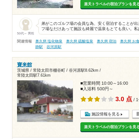
楽天トラベルの宿泊プランを見
弟がこのゴルフ場の会員な為、安く宿泊することが出
フ場なだけあって施設も綺麗で温泉もとても良い。私
50代～ 男性
関連情報
奥久慈 塩化物泉
奥久慈 硫酸塩泉
奥久慈 宿泊
奥久慈 お
静駅
谷河原駅
寶来館
茨城県 / 常陸太田市棚谷町 /
谷河原駅8.62km
/
常陸太田駅7.61km
■営業時間 10:00～16:00
■入浴料 500円～
3.0 点
/ 
施設情報を見る
楽天トラベルの宿泊プランを見