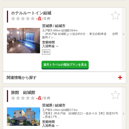
ホテルルートイン結城
お気に入
りに追加
-点
/ 0 件
茨城県 / 結城市
玉戸駅5.98km
結城駅394m
・JR水戸線 結城駅より徒歩約5分 ・東北自動車道 佐野
藤岡イン…
営業時間
入浴料金 ～
宿泊
楽天トラベルの宿泊プランを見る
関連情報から探す
旅館 結城館
お気に入
りに追加
-点
/ 0 件
茨城県 / 結城市
玉戸駅6.16km
結城駅273m
【電車】JR水戸線 結城駅北口～徒歩４分【車】国道50号
→県道17号…
営業時間
入浴料金 ～