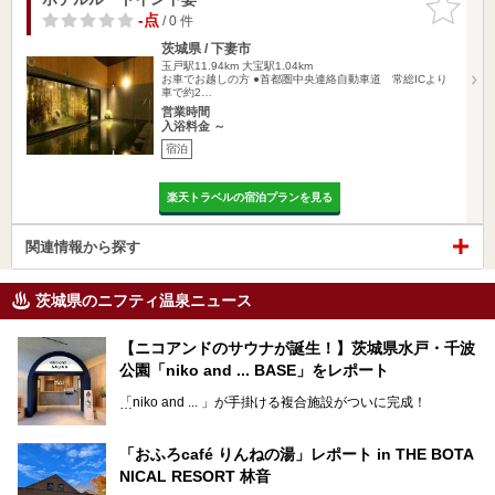
りに追加
-点
/ 0 件
茨城県 / 下妻市
玉戸駅11.94km
大宝駅1.04km
お車でお越しの方 ●首都圏中央連絡自動車道 常総ICより
車で約2…
営業時間
入浴料金 ～
宿泊
楽天トラベルの宿泊プランを見る
関連情報から探す
茨城県のニフティ温泉ニュース
【ニコアンドのサウナが誕生！】茨城県水戸・千波
公園「niko and ... BASE」をレポート
「niko and ... 」が手掛ける複合施設がついに完成！
サウナやカフェ、BBQエリア併設の「niko and ... BASE」が
茨城県水戸・千波公園に2026年4月23日（木）待望のオー
「おふろcafé りんねの湯」レポート in THE BOTA
プンを迎えます。
NICAL RESORT 林音