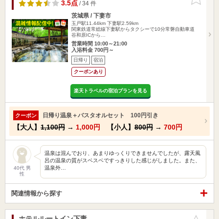
りに追加
3.5点
/ 34 件
茨城県 / 下妻市
玉戸駅11.44km
下妻駅2.59km
関東鉄道常総線下妻駅からタクシーで10分常磐自動車道
谷和原ICから…
営業時間 10:00～21:00
入浴料金 700円～
日帰り
宿泊
クーポンあり
楽天トラベルの宿泊プランを見る
日帰り温泉＋バスタオルセット 100円引き
クーポン
【大人】
1,100円
→
1,000円
【小人】
800円
→
700円
温泉は混んでおり、あまりゆっくりできませんでしたが、露天風
呂の温泉の質がスベスベですっきりした感じがしました。また、
温泉外…
40代 男
性
関連情報から探す
ホテルルートイン下妻
お気に入