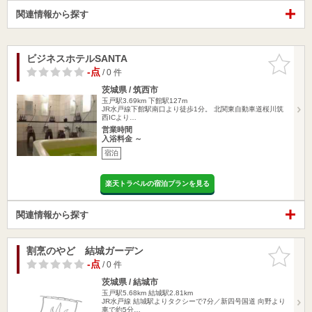
関連情報から探す
ビジネスホテルSANTA
お気に入
りに追加
-点
/ 0 件
茨城県 / 筑西市
玉戸駅3.69km
下館駅127m
JR水戸線下館駅南口より徒歩1分。 北関東自動車道桜川筑
西ICより…
営業時間
入浴料金 ～
宿泊
楽天トラベルの宿泊プランを見る
関連情報から探す
割烹のやど 結城ガーデン
お気に入
りに追加
-点
/ 0 件
茨城県 / 結城市
玉戸駅5.68km
結城駅2.81km
JR水戸線 結城駅よりタクシーで7分／新四号国道 向野より
車で約5分…