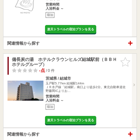
営業時間
入浴料金 ～
宿泊
楽天トラベルの宿泊プランを見る
関連情報から探す
備長炭の湯 ホテルクラウンヒルズ結城駅前（ＢＢＨ
お気に入
ホテルグループ）
りに追加
-点
/ 0 件
茨城県 / 結城市
玉戸駅5.77km
結城駅144m
ＪＲ水戸線「結城駅」南口より徒歩2分。東北自動車道佐
野藤岡ICよりお…
営業時間
入浴料金 ～
宿泊
楽天トラベルの宿泊プランを見る
関連情報から探す