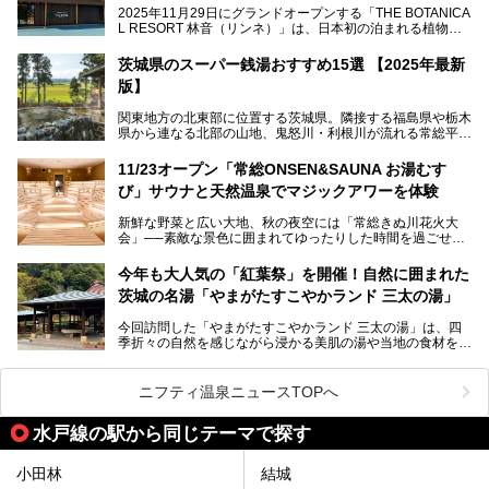
2025年11月29日にグランドオープンする「THE BOTANICA
L RESORT 林音（リンネ）」は、日本初の泊まれる植物
この記事では、オープンに先駆けプレス向けに行われた体験
園！アクティビティ・温泉・食・宿泊を一体的に楽しめる体
会にライターが参加。ひと足お先に、サウナをはじめとする
験型リゾートです。その中でも注目されているのが「おふろ
施設を体験してきました！
茨城県のスーパー銭湯おすすめ15選 【2025年最新
café りんねの湯」。内覧会に参加して、ひと足お先に体験
版】
してきました。
関東地方の北東部に位置する茨城県。隣接する福島県や栃木
県から連なる北部の山地、鬼怒川・利根川が流れる常総平野
から霞ヶ浦・北浦周辺に広がる南部の平野と水郷地帯、さら
に日立や大洗、鹿島など数々の漁港が並ぶ東部の太平洋岸
11/23オープン「常総ONSEN&SAUNA お湯むす
と、同じ県内でもさまざまな景色を見られるのが魅力です。
び」サウナと天然温泉でマジックアワーを体験
そんな茨城県では、温泉もエリアごとに成分が多種多様なの
新鮮な野菜と広い大地、秋の夜空には「常総きぬ川花火大
が特徴的。なかでもおすすめのスーパー銭湯をご紹介しま
会」──素敵な景色に囲まれてゆったりした時間を過ごせる
す。
茨城県常総市に、2024年11月23日（土）、魅力たっぷりの
温浴施設「常総ONSEN&SAUNA お湯むすび」がオープンし
今年も大人気の「紅葉祭」を開催！自然に囲まれた
ます。
茨城の名湯「やまがたすこやかランド 三太の湯」
「道の駅 常総」「TSUTAYA BOOKSTORE」と並ぶ巨大な商
今回訪問した「やまがたすこやかランド 三太の湯」は、四
業施設の一角に構えられた店内では、関東最大級となる合計
季折々の自然を感じながら浸かる美肌の湯や当地の食材を使
10室のサウナと自家源泉温泉、高濃度炭酸泉を満喫でき、
ったグルメが魅力の日帰り温泉。
夕暮れ時には涙のでるような「マジックアワー」に出会える
というウワサ。気になる全貌をレポートします！
紅葉シーズンを迎えた11月は、より多くの人に絶景入浴を
ニフティ温泉ニュースTOPへ
楽しんでもらえるよう、「紅葉祭」をはじめ、さまざまなサ
ービスやイベントが実施されます。
水戸線の駅から同じテーマで探す
※2024年の紅葉祭は終了いたしました。
小田林
結城