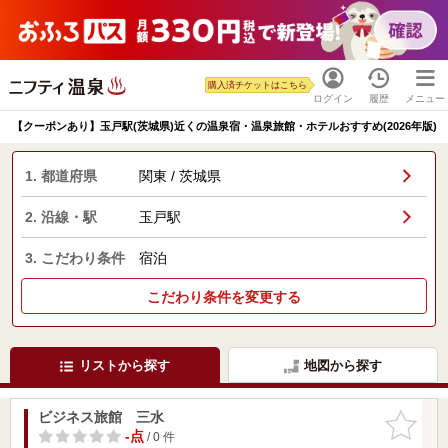
購入済チケットはこちら
ログイン
履歴
メニュー
【クーポンあり】玉戸駅(茨城県)近くの温泉宿・温泉旅館・ホテルおすすめ(2026年版)
1. 都道府県
関東 / 茨城県
2. 沿線・駅
玉戸駅
3. こだわり条件
宿泊
こだわり条件を変更する
リストから探す
地図から探す
ビジネス旅館 三水
お気に入
りに追加
-点
/ 0 件