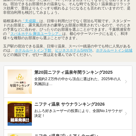
ね。宿泊できるお部屋付きの温泉なら、そんな時でも安心！温泉後はリラック
ス効果で、普段よりもぐっすり眠れるようになるとも言われていますので、是
非宿泊利用も検討してみましょう。
箱根湯本の
「天成園」
は、日帰り利用だけでなく宿泊も可能です。スタンダー
ドのお部屋と、露天風呂付きの豪華なお部屋が用意されているので、そのとき
の予算などに合わせ、ぴったりのお部屋を選ぶことができます。千葉県浦安市
の「
スパ＆ホテル 舞浜ユーラシア」
は、都心やテーマパークにも近く、和洋
様々な種類のお部屋から選ぶことができます。
玉戸駅の宿泊できる温泉、日帰り温泉、スーパー銭湯の中でも特に人気がある
のは、
ホテルルートイン下館
、
ビジネスホテルSANTA
、
ホテルルートイン結城
などの施設です。ぜひ一度は足を運んでみてください。
第20回ニフティ温泉年間ランキング2025
全国約2.2万件の中から頂点に選ばれた、2025年の人
気施設は…
ニフティ温泉 サウナランキング2026
おふろ好きユーザーの投票により、全国No.1サウナが
決定！