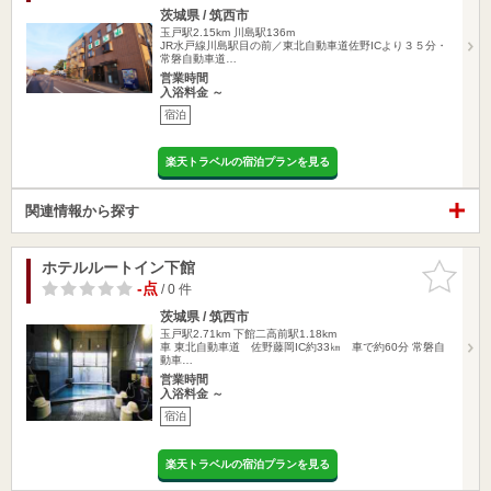
茨城県 / 筑西市
玉戸駅2.15km
川島駅136m
JR水戸線川島駅目の前／東北自動車道佐野ICより３５分・
常磐自動車道…
営業時間
入浴料金 ～
宿泊
楽天トラベルの宿泊プランを見る
関連情報から探す
ホテルルートイン下館
お気に入
りに追加
-点
/ 0 件
茨城県 / 筑西市
玉戸駅2.71km
下館二高前駅1.18km
車 東北自動車道 佐野藤岡IC約33㎞ 車で約60分 常磐自
動車…
営業時間
入浴料金 ～
宿泊
楽天トラベルの宿泊プランを見る