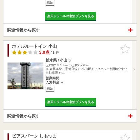
宿泊
楽天トラベルの宿泊プランを見る
関連情報から探す
ホテルルートイン 小山
お気に入
りに追加
3.0点
/ 1 件
栃木県 / 小山市
玉戸駅10.43km
小山駅2.29km
JR東北本線（宇都宮線） 小山駅よりタクシー利用8分東北
自動車道 佐…
営業時間
入浴料金 ～
宿泊
楽天トラベルの宿泊プランを見る
関連情報から探す
ビアスパーク しもつま
お気に入