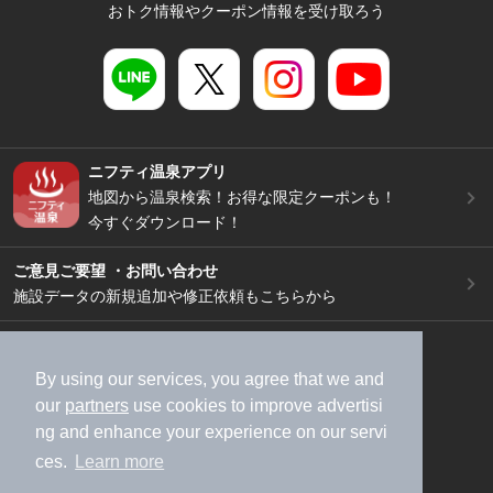
おトク情報やクーポン情報を受け取ろう
ニフティ温泉アプリ
地図から温泉検索！お得な限定クーポンも！
今すぐダウンロード！
ご意見ご要望 ・お問い合わせ
施設データの新規追加や修正依頼もこちらから
スマートフォン
/
PC
加盟店募集（資料請求）
広告出稿のご案内
By using our services, you agree that we and
our
partners
use cookies to improve advertisi
利用規約
ライフスタイルMEMBERS+規約
ng and enhance your experience on our servi
特定商取引法に基づく表記
ヘルプ
採用情報
ces.
Learn more
運営会社
個人情報保護ポリシー