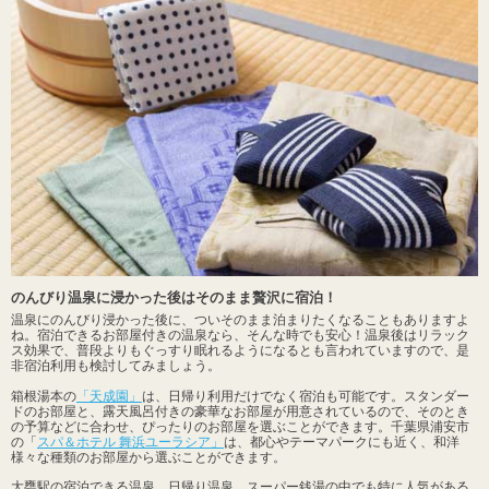
のんびり温泉に浸かった後はそのまま贅沢に宿泊！
温泉にのんびり浸かった後に、ついそのまま泊まりたくなることもありますよ
ね。宿泊できるお部屋付きの温泉なら、そんな時でも安心！温泉後はリラック
ス効果で、普段よりもぐっすり眠れるようになるとも言われていますので、是
非宿泊利用も検討してみましょう。
箱根湯本の
「天成園」
は、日帰り利用だけでなく宿泊も可能です。スタンダー
ドのお部屋と、露天風呂付きの豪華なお部屋が用意されているので、そのとき
の予算などに合わせ、ぴったりのお部屋を選ぶことができます。千葉県浦安市
の「
スパ＆ホテル 舞浜ユーラシア」
は、都心やテーマパークにも近く、和洋
様々な種類のお部屋から選ぶことができます。
大甕駅の宿泊できる温泉、日帰り温泉、スーパー銭湯の中でも特に人気がある