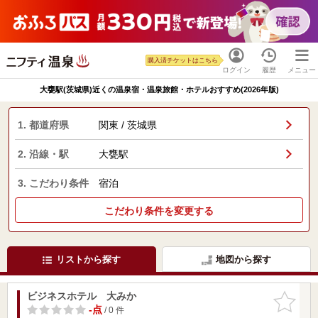
購入済チケットはこちら
ログイン
履歴
メニュー
大甕駅(茨城県)近くの温泉宿・温泉旅館・ホテルおすすめ(2026年版)
1. 都道府県
関東 / 茨城県
2. 沿線・駅
大甕駅
3. こだわり条件
宿泊
こだわり条件を変更する
リストから探す
地図から探す
ビジネスホテル 大みか
お気に入
りに追加
-点
/ 0 件