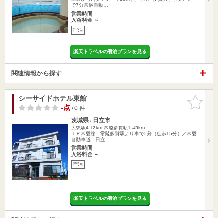
で7分常磐自動…
営業時間
入浴料金 ～
宿泊
楽天トラベルの宿泊プランを見る
関連情報から探す
シーサイドホテル東館
お気に入
りに追加
-点
/ 0 件
茨城県 / 日立市
大甕駅4.12km
常陸多賀駅1.45km
ＪＲ常磐線 常陸多賀駅より車で5分（徒歩15分）／常磐
自動車道 日立…
営業時間
入浴料金 ～
宿泊
楽天トラベルの宿泊プランを見る