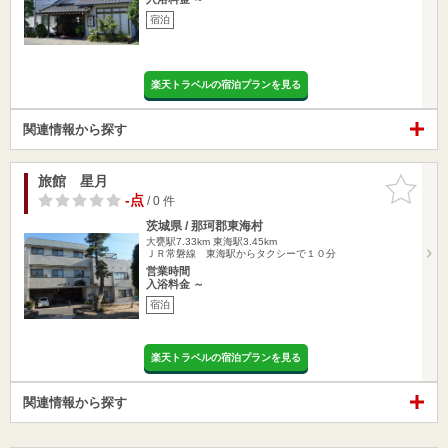
宿泊
楽天トラベルの宿泊プランを見る
関連情報から探す
旅館 星月
お気に入
りに追加
-点
/ 0 件
茨城県 / 那珂郡東海村
大甕駅7.33km
東海駅3.45km
ＪＲ常磐線 東海駅からタクシーで１０分
営業時間
入浴料金 ～
宿泊
楽天トラベルの宿泊プランを見る
関連情報から探す