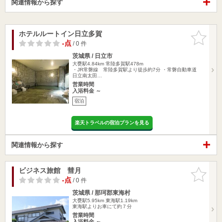
関連情報から探す
ホテルルートイン日立多賀
お気に入
りに追加
-点
/ 0 件
茨城県 / 日立市
大甕駅4.84km
常陸多賀駅478m
・JR常磐線 常陸多賀駅より徒歩約7分 ・常磐自動車道
日立南太田…
営業時間
入浴料金 ～
宿泊
楽天トラベルの宿泊プランを見る
関連情報から探す
ビジネス旅館 彗月
お気に入
りに追加
-点
/ 0 件
茨城県 / 那珂郡東海村
大甕駅5.95km
東海駅1.19km
東海駅よりお車にて約７分
営業時間
入浴料金 ～