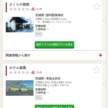
さくらや旅館
お気に入
りに追加
-点
/ 0 件
茨城県 / 那珂郡東海村
大甕駅7.42km
東海駅3.41km
ＪＲ 東海駅よりバスにて１５分
営業時間
入浴料金 ～
宿泊
楽天トラベルの宿泊プランを見る
関連情報から探す
ホテル釜萬
お気に入
りに追加
-点
/ 0 件
茨城県 / 常陸太田市
大甕駅8.92km
常陸太田駅1.87km
常陸太田駅よりお車にて約５分
営業時間
入浴料金 ～
宿泊
楽天トラベルの宿泊プランを見る