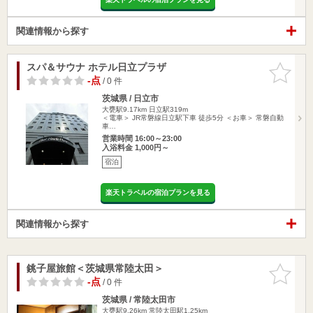
関連情報から探す
スパ＆サウナ ホテル日立プラザ
お気に入
りに追加
-点
/ 0 件
茨城県 / 日立市
大甕駅9.17km
日立駅319m
＜電車＞ JR常磐線日立駅下車 徒歩5分 ＜お車＞ 常磐自動
車…
営業時間 16:00～23:00
入浴料金 1,000円～
宿泊
楽天トラベルの宿泊プランを見る
関連情報から探す
銚子屋旅館＜茨城県常陸太田＞
お気に入
りに追加
-点
/ 0 件
茨城県 / 常陸太田市
大甕駅9.26km
常陸太田駅1.25km