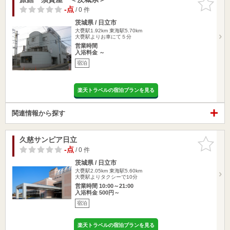
りに追加
-点
/ 0 件
茨城県 / 日立市
大甕駅1.92km
東海駅5.70km
大甕駅よりお車にて５分
営業時間
入浴料金 ～
宿泊
楽天トラベルの宿泊プランを見る
関連情報から探す
久慈サンピア日立
お気に入
りに追加
-点
/ 0 件
茨城県 / 日立市
大甕駅2.05km
東海駅5.60km
大甕駅よりタクシーで10分
営業時間 10:00～21:00
入浴料金 500円～
宿泊
楽天トラベルの宿泊プランを見る