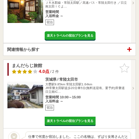
ＪＲ水郡線・常陸太田駅／高速バス・常陸太田行き ／日立
南太田ＩＣよ…
営業時間
入浴料金 ～
宿泊
楽天トラベルの宿泊プランを見る
関連情報から探す
まんだらじ旅館
お気に入
りに追加
4.0点
/ 2 件
茨城県 / 常陸太田市
大甕駅9.85km
常陸太田駅1.64km
JR常磐太田駅徒歩20分車5分(無料送迎有。要予約)常磐道
日立南IC…
営業時間 10:00～15:00
入浴料金 ～
宿泊
楽天トラベルの宿泊プランを見る
仕事で何度か宿泊しました。 ここの名物は、ずばり女将さんだと