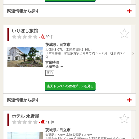
関連情報から探す
いりぼし旅館
お気に入
りに追加
-点
/ 0 件
茨城県 / 日立市
大甕駅3.67km
常陸多賀駅1.36km
ＪＲ常磐線 常陸多賀駅より車で約５～７分、徒歩約２０
分
営業時間
入浴料金 ～
宿泊
楽天トラベルの宿泊プランを見る
関連情報から探す
ホテル 永野屋
お気に入
りに追加
-点
/ 1 件
茨城県 / 日立市
大甕駅3.72km
常陸多賀駅1.37km
上野から列タクシーで100分から常陸多賀駅からタクシー