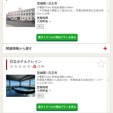
茨城県 / 日立市
大甕駅574m
常陸多賀駅4.59km
ＪＲ常磐線大甕駅より徒歩10分 。常磐自動車道日立南太田
ICからお車…
営業時間
入浴料金 ～
宿泊
楽天トラベルの宿泊プランを見る
関連情報から探す
日立ホテルクレイン
お気に入
りに追加
-点
/ 0 件
茨城県 / 日立市
大甕駅724m
常陸多賀駅4.09km
常磐線大甕駅から徒歩10分、常磐高速日立南太田インター
からお車で15…
営業時間
入浴料金 ～
宿泊
楽天トラベルの宿泊プランを見る