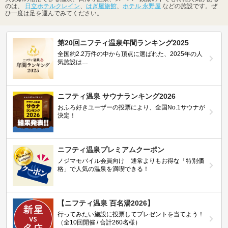
のは、
日立ホテルクレイン
、
はぎ屋旅館
、
ホテル 永野屋
などの施設です。ぜ
ひ一度は足を運んでみてください。
第20回ニフティ温泉年間ランキング2025
全国約2.2万件の中から頂点に選ばれた、2025年の人
気施設は…
ニフティ温泉 サウナランキング2026
おふろ好きユーザーの投票により、全国No.1サウナが
決定！
ニフティ温泉プレミアムクーポン
ノジマモバイル会員向け 通常よりもお得な「特別価
格」で人気の温泉を満喫できる！
【ニフティ温泉 百名湯2026】
行ってみたい施設に投票してプレゼントを当てよう！
（全10回開催 / 合計260名様）