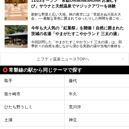
11/23オープン「常総ONSEN&SAUNA お湯むす
と、同じ県内でもさまざまな景色を見られるのが魅力です。
び」サウナと天然温泉でマジックアワーを体験
そんな茨城県では、温泉もエリアごとに成分が多種多様なの
新鮮な野菜と広い大地、秋の夜空には「常総きぬ川花火大
が特徴的。なかでもおすすめのスーパー銭湯をご紹介しま
会」──素敵な景色に囲まれてゆったりした時間を過ごせる
す。
茨城県常総市に、2024年11月23日（土）、魅力たっぷりの
温浴施設「常総ONSEN&SAUNA お湯むすび」がオープンし
今年も大人気の「紅葉祭」を開催！自然に囲まれた
ます。
茨城の名湯「やまがたすこやかランド 三太の湯」
「道の駅 常総」「TSUTAYA BOOKSTORE」と並ぶ巨大な商
今回訪問した「やまがたすこやかランド 三太の湯」は、四
業施設の一角に構えられた店内では、関東最大級となる合計
季折々の自然を感じながら浸かる美肌の湯や当地の食材を使
10室のサウナと自家源泉温泉、高濃度炭酸泉を満喫でき、
ったグルメが魅力の日帰り温泉。
夕暮れ時には涙のでるような「マジックアワー」に出会える
というウワサ。気になる全貌をレポートします！
紅葉シーズンを迎えた11月は、より多くの人に絶景入浴を
ニフティ温泉ニュースTOPへ
楽しんでもらえるよう、「紅葉祭」をはじめ、さまざまなサ
ービスやイベントが実施されます。
常磐線の駅から同じテーマで探す
※2024年の紅葉祭は終了いたしました。
取手
藤代
龍ケ崎市
牛久
ひたち野うしく
荒川沖
土浦
神立