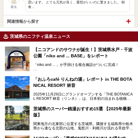
思います。 とても元気が良く、愛想がいいのに驚きました。 朝
食…
匿名
関連情報から探す
茨城県のニフティ温泉ニュース
【ニコアンドのサウナが誕生！】茨城県水戸・千波
公園「niko and ... BASE」をレポート
「niko and ... 」が手掛ける複合施設がついに完成！
サウナやカフェ、BBQエリア併設の「niko and ... BASE」が
茨城県水戸・千波公園に2026年4月23日（木）待望のオー
「おふろcafé りんねの湯」レポート in THE BOTA
プンを迎えます。
NICAL RESORT 林音
2025年11月29日にグランドオープンする「THE BOTANICA
L RESORT 林音（リンネ）」は、日本初の泊まれる植物
この記事では、オープンに先駆けプレス向けに行われた体験
園！アクティビティ・温泉・食・宿泊を一体的に楽しめる体
会にライターが参加。ひと足お先に、サウナをはじめとする
験型リゾートです。その中でも注目されているのが「おふろ
施設を体験してきました！
茨城県のスーパー銭湯おすすめ15選 【2025年最新
café りんねの湯」。内覧会に参加して、ひと足お先に体験
版】
してきました。
関東地方の北東部に位置する茨城県。隣接する福島県や栃木
県から連なる北部の山地、鬼怒川・利根川が流れる常総平野
から霞ヶ浦・北浦周辺に広がる南部の平野と水郷地帯、さら
に日立や大洗、鹿島など数々の漁港が並ぶ東部の太平洋岸