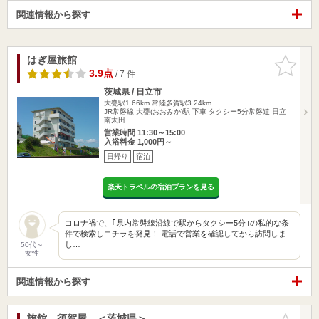
関連情報から探す
はぎ屋旅館
お気に入
りに追加
3.9点
/ 7 件
茨城県 / 日立市
大甕駅1.66km
常陸多賀駅3.24km
JR常磐線 大甕(おおみか)駅 下車 タクシー5分常磐道 日立
南太田…
営業時間 11:30～15:00
入浴料金 1,000円～
日帰り
宿泊
楽天トラベルの宿泊プランを見る
コロナ禍で、｢県内常磐線沿線で駅からタクシー5分｣の私的な条
件で検索しコチラを発見！ 電話で営業を確認してから訪問しま
し…
50代～
女性
関連情報から探す
旅館 須賀屋 ＜茨城県＞
お気に入