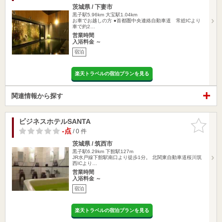
茨城県 / 下妻市
黒子駅5.96km
大宝駅1.04km
お車でお越しの方 ●首都圏中央連絡自動車道 常総ICより
車で約2…
営業時間
入浴料金 ～
宿泊
楽天トラベルの宿泊プランを見る
関連情報から探す
ビジネスホテルSANTA
お気に入
りに追加
-点
/ 0 件
茨城県 / 筑西市
黒子駅6.29km
下館駅127m
JR水戸線下館駅南口より徒歩1分。 北関東自動車道桜川筑
西ICより…
営業時間
入浴料金 ～
宿泊
楽天トラベルの宿泊プランを見る