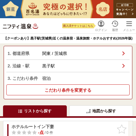
購入済チケットはこちら
ログイン
履歴
メニュー
【クーポンあり】黒子駅(茨城県)近くの温泉宿・温泉旅館・ホテルおすすめ(2026年版)
1. 都道府県
関東 / 茨城県
2. 沿線・駅
黒子駅
3. こだわり条件
宿泊
こだわり条件を変更する
リストから探す
地図から探す
ホテルルートイン下妻
お気に入
りに追加
-点
/ 0 件