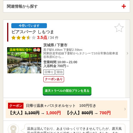
関連情報から探す
お気に入
今空いています
りに追加
ビアスパーク しもつま
3.5点
/ 34 件
茨城県 / 下妻市
黒子駅6.49km
下妻駅2.59km
関東鉄道常総線下妻駅からタクシーで10分常磐自動車道
谷和原ICから…
営業時間 10:00～21:00
入浴料金 700円～
日帰り
宿泊
クーポンあり
楽天トラベルの宿泊プランを見る
日帰り温泉＋バスタオルセット 100円引き
クーポン
【大人】
1,100円
→
1,000円
【小人】
800円
→
700円
温泉は混んでおり、あまりゆっくりできませんでしたが、露天風
呂の温泉の質がスベスベですっきりした感じがしました。また、