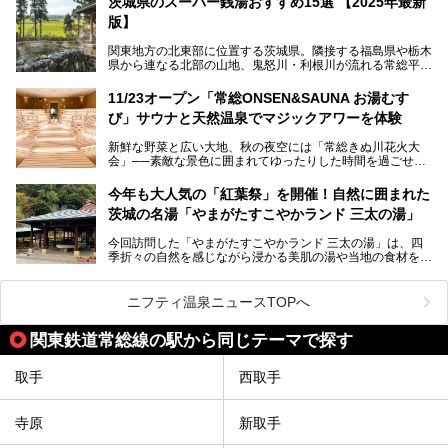
茨城県のスーパー銭湯おすすめ15選 【2025年最新
café りんねの湯」。内覧会に参加して、ひと足お先に体験
版】
してきました。
関東地方の北東部に位置する茨城県。隣接する福島県や栃木
県から連なる北部の山地、鬼怒川・利根川が流れる常総平野
から霞ヶ浦・北浦周辺に広がる南部の平野と水郷地帯、さら
に日立や大洗、鹿島など数々の漁港が並ぶ東部の太平洋岸
11/23オープン「常総ONSEN&SAUNA お湯むす
と、同じ県内でもさまざまな景色を見られるのが魅力です。
び」サウナと天然温泉でマジックアワーを体験
そんな茨城県では、温泉もエリアごとに成分が多種多様なの
新鮮な野菜と広い大地、秋の夜空には「常総きぬ川花火大
が特徴的。なかでもおすすめのスーパー銭湯をご紹介しま
会」──素敵な景色に囲まれてゆったりした時間を過ごせる
す。
茨城県常総市に、2024年11月23日（土）、魅力たっぷりの
温浴施設「常総ONSEN&SAUNA お湯むすび」がオープンし
今年も大人気の「紅葉祭」を開催！自然に囲まれた
ます。
茨城の名湯「やまがたすこやかランド 三太の湯」
「道の駅 常総」「TSUTAYA BOOKSTORE」と並ぶ巨大な商
今回訪問した「やまがたすこやかランド 三太の湯」は、四
業施設の一角に構えられた店内では、関東最大級となる合計
季折々の自然を感じながら浸かる美肌の湯や当地の食材を使
10室のサウナと自家源泉温泉、高濃度炭酸泉を満喫でき、
ったグルメが魅力の日帰り温泉。
夕暮れ時には涙のでるような「マジックアワー」に出会える
というウワサ。気になる全貌をレポートします！
紅葉シーズンを迎えた11月は、より多くの人に絶景入浴を
ニフティ温泉ニュースTOPへ
楽しんでもらえるよう、「紅葉祭」をはじめ、さまざまなサ
ービスやイベントが実施されます。
関東鉄道常総線の駅から同じテーマで探す
※2024年の紅葉祭は終了いたしました。
取手
西取手
寺原
新取手