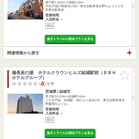
黒子駅7.62km
川島駅136m
JR水戸線川島駅目の前／東北自動車道佐野ICより３５分・
常磐自動車道…
営業時間
入浴料金 ～
宿泊
楽天トラベルの宿泊プランを見る
関連情報から探す
備長炭の湯 ホテルクラウンヒルズ結城駅前（ＢＢＨ
お気に入
ホテルグループ）
りに追加
-点
/ 0 件
茨城県 / 結城市
黒子駅10.63km
結城駅144m
ＪＲ水戸線「結城駅」南口より徒歩2分。東北自動車道佐
野藤岡ICよりお…
営業時間
入浴料金 ～
宿泊
楽天トラベルの宿泊プランを見る