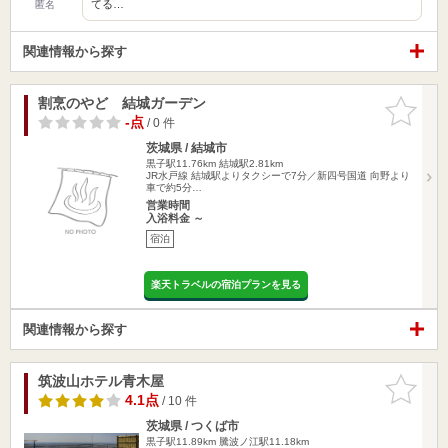
てる…
匿名
関連情報から探す
割烹のやど 結城ガーデン
お気に入
りに追加
-点
/ 0 件
茨城県 / 結城市
黒子駅11.76km
結城駅2.81km
JR水戸線 結城駅よりタクシーで7分／新四号国道 向野より
車で約5分…
営業時間
入浴料金 ～
宿泊
楽天トラベルの宿泊プランを見る
関連情報から探す
筑波山ホテル青木屋
お気に入
りに追加
4.1点
/ 10 件
茨城県 / つくば市
黒子駅11.89km
騰波ノ江駅11.18km