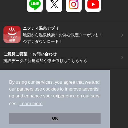
ニフティ温泉アプリ
地図から温泉検索！お得な限定クーポンも！
今すぐダウンロード！
ご意見ご要望 ・お問い合わせ
施設データの新規追加や修正依頼もこちらから
スマートフォン
/
PC
加盟店募集（資料請求）
広告出稿のご案内
By using our services, you agree that we and
our
partners
use cookies to improve advertisi
利用規約
ライフスタイルMEMBERS+規約
ng and enhance your experience on our servi
特定商取引法に基づく表記
ヘルプ
採用情報
ces.
Learn more
運営会社
個人情報保護ポリシー
©NIFTY Lifestyle Co., Ltd.
OK