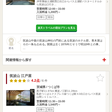
JR常磐線土浦駅西口出口からバス土浦駅バスターミナルか
ら筑波山口行き…
営業時間 12:00～15:00
入浴料金 1,200円～
日帰り
宿泊
楽天トラベルの宿泊プランを見る
筑波山中腹の筑波山神社の門前にある筑波のホテル群。青木屋は
その一角を占める｡ 開業は古く1876年だそうで明治9年との事。
…
匿名
関連情報から探す
筑波山 江戸屋
お気に入
りに追加
4.2点
/ 6 件
茨城県 / つくば市
黒子駅11.97km
騰波ノ江駅11.28km
私鉄つくばエクスプレス線つくば駅Ａ3出口からバス筑波
山間シャトルバス…
営業時間 11:30～15:00
入浴料金 1,540円～
日帰り
宿泊