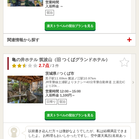
営業時間
入浴料金 ～
宿泊
楽天トラベルの宿泊プランを見る
関連情報から探す
亀の井ホテル 筑波山（旧 つくばグランドホテル）
お気に入
りに追加
2.7点
/ 3 件
茨城県 / つくば市
黒子駅11.69km
騰波ノ江駅10.97km
JR常磐線土浦駅よりタクシー40分常磐自動車道 土浦北IC
より20k…
営業時間 12:00～15:00
入浴料金 1,100円～
日帰り
宿泊
楽天トラベルの宿泊プランを見る
以前書き込んだ方々は微妙なようでしたが、私は結構満足できま
したよ。 お料理もおいしかったですし、空中露天風呂(名前あっ