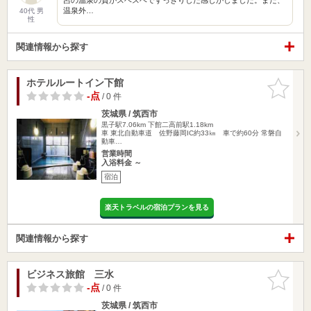
温泉外…
40代 男
性
関連情報から探す
ホテルルートイン下館
お気に入
りに追加
-点
/ 0 件
茨城県 / 筑西市
黒子駅7.06km
下館二高前駅1.18km
車 東北自動車道 佐野藤岡IC約33㎞ 車で約60分 常磐自
動車…
営業時間
入浴料金 ～
宿泊
楽天トラベルの宿泊プランを見る
関連情報から探す
ビジネス旅館 三水
お気に入
りに追加
-点
/ 0 件
茨城県 / 筑西市