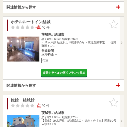
関連情報から探す
ホテルルートイン結城
お気に入
りに追加
-点
/ 0 件
茨城県 / 結城市
黒子駅10.63km
結城駅394m
・JR水戸線 結城駅より徒歩約5分 ・東北自動車道 佐野
藤岡イン…
営業時間
入浴料金 ～
宿泊
楽天トラベルの宿泊プランを見る
関連情報から探す
旅館 結城館
お気に入
りに追加
-点
/ 0 件
茨城県 / 結城市
黒子駅11.04km
結城駅273m
【電車】JR水戸線 結城駅北口～徒歩４分【車】国道50号
→県道17号…