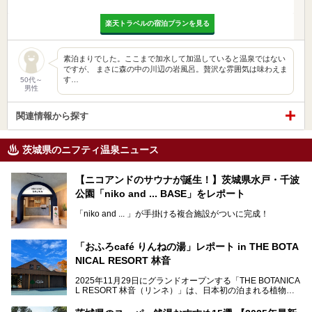
楽天トラベルの宿泊プランを見る
素泊まりでした。ここまで加水して加温していると温泉ではない
ですが、 まさに森の中の川辺の岩風呂。贅沢な雰囲気は味わえま
す…
50代～
男性
関連情報から探す
茨城県のニフティ温泉ニュース
【ニコアンドのサウナが誕生！】茨城県水戸・千波
公園「niko and ... BASE」をレポート
「niko and ... 」が手掛ける複合施設がついに完成！
サウナやカフェ、BBQエリア併設の「niko and ... BASE」が
茨城県水戸・千波公園に2026年4月23日（木）待望のオー
「おふろcafé りんねの湯」レポート in THE BOTA
プンを迎えます。
NICAL RESORT 林音
2025年11月29日にグランドオープンする「THE BOTANICA
L RESORT 林音（リンネ）」は、日本初の泊まれる植物
この記事では、オープンに先駆けプレス向けに行われた体験
園！アクティビティ・温泉・食・宿泊を一体的に楽しめる体
会にライターが参加。ひと足お先に、サウナをはじめとする
験型リゾートです。その中でも注目されているのが「おふろ
施設を体験してきました！