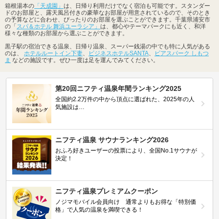
箱根湯本の
「天成園」
は、日帰り利用だけでなく宿泊も可能です。スタンダー
ドのお部屋と、露天風呂付きの豪華なお部屋が用意されているので、そのとき
の予算などに合わせ、ぴったりのお部屋を選ぶことができます。千葉県浦安市
の「
スパ＆ホテル 舞浜ユーラシア」
は、都心やテーマパークにも近く、和洋
様々な種類のお部屋から選ぶことができます。
黒子駅の宿泊できる温泉、日帰り温泉、スーパー銭湯の中でも特に人気がある
のは、
ホテルルートイン下妻
、
ビジネスホテルSANTA
、
ビアスパーク しもつ
ま
などの施設です。ぜひ一度は足を運んでみてください。
第20回ニフティ温泉年間ランキング2025
全国約2.2万件の中から頂点に選ばれた、2025年の人
気施設は…
ニフティ温泉 サウナランキング2026
おふろ好きユーザーの投票により、全国No.1サウナが
決定！
ニフティ温泉プレミアムクーポン
ノジマモバイル会員向け 通常よりもお得な「特別価
格」で人気の温泉を満喫できる！