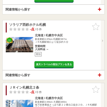
関連情報から探す
ソラリア西鉄ホテル札幌
お気に入
りに追加
-点
/ 0 件
北海道 / 札幌市中央区
新道東駅4.65km
札幌駅387m
ＪＲ札幌駅南口より徒歩約５分
営業時間
入浴料金 ～
宿泊
楽天トラベルの宿泊プランを見る
関連情報から探す
ＪＲイン札幌北２条
お気に入
りに追加
-点
/ 0 件
北海道 / 札幌市中央区
新道東駅4.66km
大通駅489m
地下鉄東豊線さっぽろ駅２２番出口徒歩２分。ＪＲ札幌駅