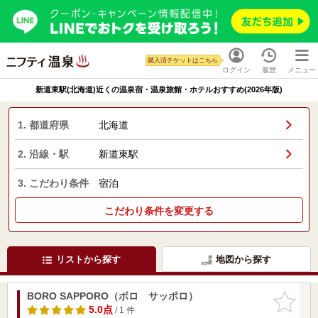
購入済チケットはこちら
ログイン
履歴
メニュー
新道東駅(北海道)近くの温泉宿・温泉旅館・ホテルおすすめ(2026年版)
1. 都道府県
北海道
2. 沿線・駅
新道東駅
3. こだわり条件
宿泊
こだわり条件を変更する
リストから探す
地図から探す
BORO SAPPORO（ボロ サッポロ）
お気に入
りに追加
5.0点
/ 1 件