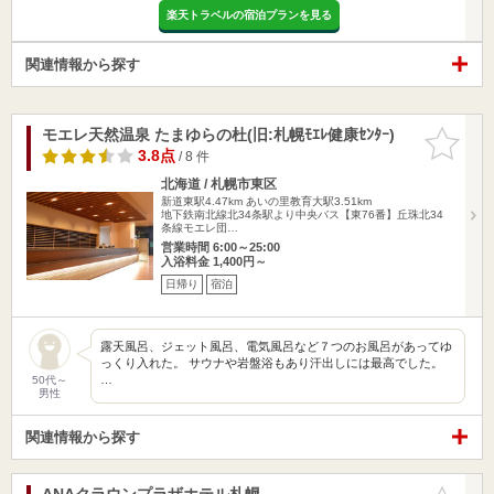
楽天トラベルの宿泊プランを見る
関連情報から探す
モエレ天然温泉 たまゆらの杜(旧:札幌ﾓｴﾚ健康ｾﾝﾀｰ)
お気に入
りに追加
3.8点
/ 8 件
北海道 / 札幌市東区
新道東駅4.47km
あいの里教育大駅3.51km
地下鉄南北線北34条駅より中央バス【東76番】丘珠北34
条線モエレ団…
営業時間 6:00～25:00
入浴料金 1,400円～
日帰り
宿泊
露天風呂、ジェット風呂、電気風呂など７つのお風呂があってゆ
っくり入れた。 サウナや岩盤浴もあり汗出しには最高でした。
…
50代～
男性
関連情報から探す
ANAクラウンプラザホテル札幌
お気に入