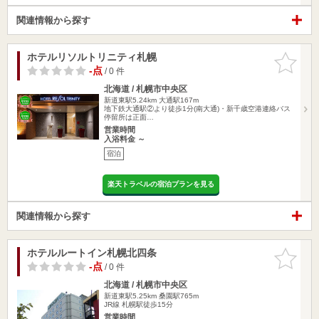
関連情報から探す
ホテルリソルトリニティ札幌
お気に入
りに追加
-点
/ 0 件
北海道 / 札幌市中央区
新道東駅5.24km
大通駅167m
地下鉄大通駅②より徒歩1分(南大通)・新千歳空港連絡バス
停留所は正面…
営業時間
入浴料金 ～
宿泊
楽天トラベルの宿泊プランを見る
関連情報から探す
ホテルルートイン札幌北四条
お気に入
りに追加
-点
/ 0 件
北海道 / 札幌市中央区
新道東駅5.25km
桑園駅765m
JR線 札幌駅徒歩15分
営業時間