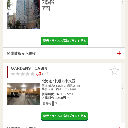
入浴料金 ～
宿泊
楽天トラベルの宿泊プランを見る
関連情報から探す
GARDENS CABIN
お気に入
りに追加
-点
/ 0 件
北海道 / 札幌市中央区
新道東駅5.31km
大通駅164m
札幌市電「西４丁目」駅前
営業時間 14:00～22:00
入浴料金 1,500円～
日帰り
宿泊
楽天トラベルの宿泊プランを見る