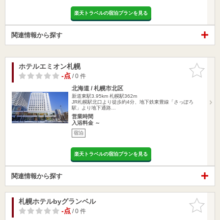
楽天トラベルの宿泊プランを見る
関連情報から探す
ホテルエミオン札幌
お気に入
りに追加
-点
/ 0 件
北海道 / 札幌市北区
新道東駅3.95km
札幌駅362m
JR札幌駅北口より徒歩約4分、地下鉄東豊線「さっぽろ
駅」より地下通路…
営業時間
入浴料金 ～
宿泊
楽天トラベルの宿泊プランを見る
関連情報から探す
札幌ホテルbyグランベル
お気に入
りに追加
-点
/ 0 件