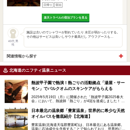
日帰り
宿泊
楽天トラベルの宿泊プランを見る
施設は古いのでシャワーが割れていたり 水圧が弱かったりする。
その他はサービスは良いしサウナ最高だし アウフグースも…
40代 男
性
関連情報から探す
北海道のニフティ温泉ニュース
熱波甲子園で熱演！熱ごりの活動拠点「湯屋・サー
モン」でバルクオムのスキンケアがもらえる
2025年5月19日（月）に開催された「熱波甲子園2025春大
会」において、熱波師「熱ごり」が4冠を達成しました！
このたび、バルクオム賞の受賞を記念して、熱ごりさんの活
動拠点である北海道の銭湯「湯屋・サーモン」にて、メンズ
日本最北の温泉郷「豊富温泉」世界的に希少な天然
スキンケアブランド バルクオムの「ONE DAY KIT」を数量
オイルバスを徹底紹介【北海道】
限定でプレゼントいたします。
老若男女問わず、多くの方にご体験いただける製品ですの
豊富温泉(北海道天塩郡豊富町)は、日本最北にある温泉郷。
で、ぜひお試しください。※6月13日配布開始、なくなり次
温泉に石油成分を含有することで知られており、世界的にも
第終了