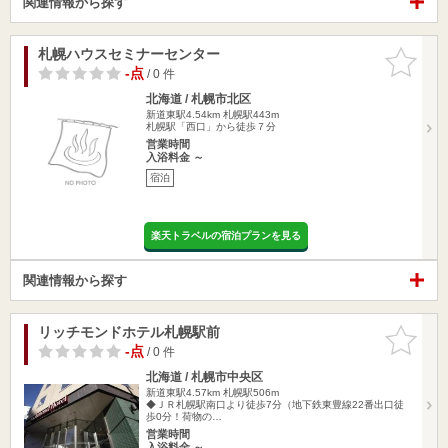
関連情報から探す
札幌ハウスセミナーセンター
お気に入
りに追加
-点
/ 0 件
北海道 / 札幌市北区
新道東駅4.54km
札幌駅443m
札幌駅「西口」から徒歩７分
営業時間
入浴料金 ～
宿泊
楽天トラベルの宿泊プランを見る
関連情報から探す
リッチモンドホテル札幌駅前
お気に入
りに追加
-点
/ 0 件
北海道 / 札幌市中央区
新道東駅4.57km
札幌駅506m
◆ＪＲ札幌駅南口より徒歩7分（地下鉄東豊線22番出口徒
歩0分！荷物の…
営業時間
入浴料金 ～