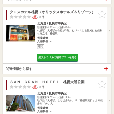
クロスホテル札幌（オリックスホテルズ＆リゾーツ）
お気に入
りに追加
-点
/ 0 件
北海道 / 札幌市中央区
新道東駅4.72km
大通駅434m
札幌駅・大通駅から徒歩5分。ビジネスにも観光にも便利
な好立地。札幌駅…
営業時間
入浴料金 ～
宿泊
楽天トラベルの宿泊プランを見る
関連情報から探す
ＳＡＮ ＧＲＡＮ ＨＯＴＥＬ 札幌大通公園
お気に入
りに追加
-点
/ 0 件
北海道 / 札幌市中央区
新道東駅5.02km
大通駅173m
地下鉄「大通駅」より徒歩2分。JR「札幌駅南口」より徒
歩約10分。大…
営業時間
入浴料金 ～