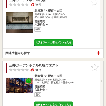
りに追加
-点
/ 0 件
北海道 / 札幌市中央区
新道東駅4.61km
札幌駅400m
JR札幌駅西改札より徒歩約4分
営業時間
入浴料金 ～
宿泊
楽天トラベルの宿泊プランを見る
関連情報から探す
三井ガーデンホテル札幌ウエスト
お気に入
りに追加
-点
/ 0 件
北海道 / 札幌市中央区
新道東駅4.62km
札幌駅422m
ＪＲ 札幌駅 西改札より徒歩約4分
営業時間
入浴料金 ～
宿泊
楽天トラベルの宿泊プランを見る