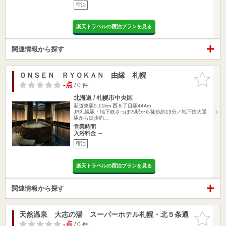
宿泊
楽天トラベルの宿泊プランを見る
関連情報から探す
ＯＮＳＥＮ ＲＹＯＫＡＮ 由縁 札幌
お気に入
りに追加
-点
/ 0 件
北海道 / 札幌市中央区
新道東駅5.11km
西８丁目駅444m
JR札幌駅・地下鉄さっぽろ駅から徒歩約13分／地下鉄大通
駅から徒歩約…
営業時間
入浴料金 ～
宿泊
楽天トラベルの宿泊プランを見る
関連情報から探す
天然温泉 大志の湯 スーパーホテル札幌・北５条通
お気に入
りに追加
-点
/ 0 件