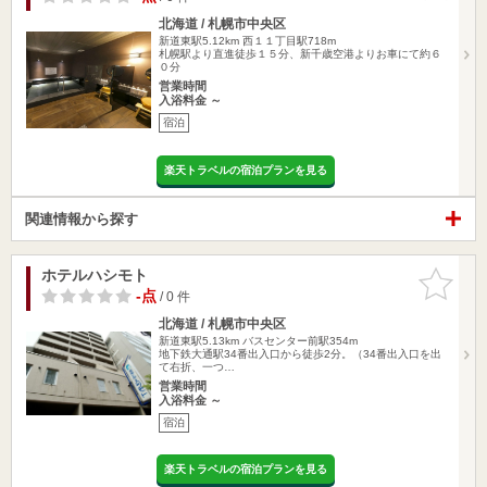
北海道 / 札幌市中央区
新道東駅5.12km
西１１丁目駅718m
札幌駅より直進徒歩１５分、新千歳空港よりお車にて約６
０分
営業時間
入浴料金 ～
宿泊
楽天トラベルの宿泊プランを見る
関連情報から探す
ホテルハシモト
お気に入
りに追加
-点
/ 0 件
北海道 / 札幌市中央区
新道東駅5.13km
バスセンター前駅354m
地下鉄大通駅34番出入口から徒歩2分。（34番出入口を出
て右折、一つ…
営業時間
入浴料金 ～
宿泊
楽天トラベルの宿泊プランを見る