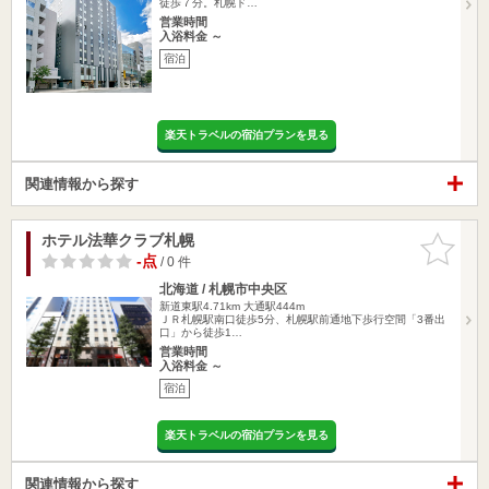
徒歩７分。札幌ド…
営業時間
入浴料金 ～
宿泊
楽天トラベルの宿泊プランを見る
関連情報から探す
ホテル法華クラブ札幌
お気に入
りに追加
-点
/ 0 件
北海道 / 札幌市中央区
新道東駅4.71km
大通駅444m
ＪＲ札幌駅南口徒歩5分、札幌駅前通地下歩行空間「3番出
口」から徒歩1…
営業時間
入浴料金 ～
宿泊
楽天トラベルの宿泊プランを見る
関連情報から探す