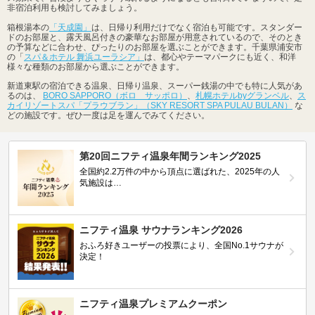
非宿泊利用も検討してみましょう。
箱根湯本の
「天成園」
は、日帰り利用だけでなく宿泊も可能です。スタンダー
ドのお部屋と、露天風呂付きの豪華なお部屋が用意されているので、そのとき
の予算などに合わせ、ぴったりのお部屋を選ぶことができます。千葉県浦安市
の「
スパ＆ホテル 舞浜ユーラシア」
は、都心やテーマパークにも近く、和洋
様々な種類のお部屋から選ぶことができます。
新道東駅の宿泊できる温泉、日帰り温泉、スーパー銭湯の中でも特に人気があ
るのは、
BORO SAPPORO（ボロ サッポロ）
、
札幌ホテルbyグランベル
、
ス
カイリゾートスパ「プラウブラン」（SKY RESORT SPA PULAU BULAN）
な
どの施設です。ぜひ一度は足を運んでみてください。
第20回ニフティ温泉年間ランキング2025
全国約2.2万件の中から頂点に選ばれた、2025年の人
気施設は…
ニフティ温泉 サウナランキング2026
おふろ好きユーザーの投票により、全国No.1サウナが
決定！
ニフティ温泉プレミアムクーポン