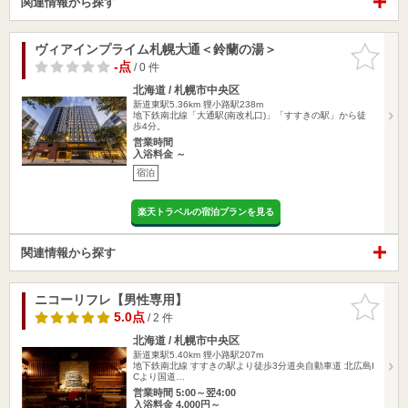
関連情報から探す
ヴィアインプライム札幌大通＜鈴蘭の湯＞
お気に入
りに追加
-点
/ 0 件
北海道 / 札幌市中央区
新道東駅5.36km
狸小路駅238m
地下鉄南北線「大通駅(南改札口)」「すすきの駅」から徒
歩4分。
営業時間
入浴料金 ～
宿泊
楽天トラベルの宿泊プランを見る
関連情報から探す
ニコーリフレ【男性専用】
お気に入
りに追加
5.0点
/ 2 件
北海道 / 札幌市中央区
新道東駅5.40km
狸小路駅207m
地下鉄南北線 すすきの駅より徒歩3分道央自動車道 北広島I
Cより国道…
営業時間 5:00～翌4:00
入浴料金 4,000円～