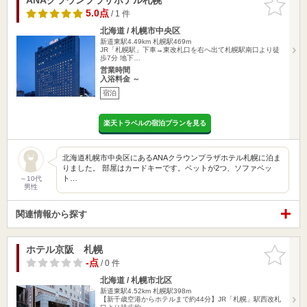
りに追加
5.0点
/ 1 件
北海道 / 札幌市中央区
新道東駅4.49km
札幌駅469m
JR「札幌駅」下車→東改札口を右へ出て札幌駅南口より徒
歩7分 地下…
営業時間
入浴料金 ～
宿泊
楽天トラベルの宿泊プランを見る
北海道札幌市中央区にあるANAクラウンプラザホテル札幌に泊ま
りました。 部屋はカードキーです。ベットが2つ、ソファベッ
ト…
～10代
男性
関連情報から探す
ホテル京阪 札幌
お気に入
りに追加
-点
/ 0 件
北海道 / 札幌市北区
新道東駅4.52km
札幌駅398m
【新千歳空港からホテルまで約44分】JR「札幌」駅西改札