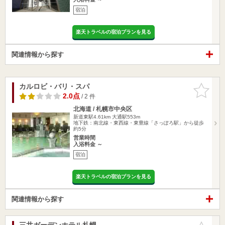
宿泊
楽天トラベルの宿泊プランを見る
関連情報から探す
カルロビ・バリ・スパ
お気に入
りに追加
2.0点
/ 2 件
北海道 / 札幌市中央区
新道東駅4.61km
大通駅553m
地下鉄：南北線・東西線・東豊線「さっぽろ駅」から徒歩
約5分
営業時間
入浴料金 ～
宿泊
楽天トラベルの宿泊プランを見る
関連情報から探す
三井ガーデンホテル札幌
お気に入