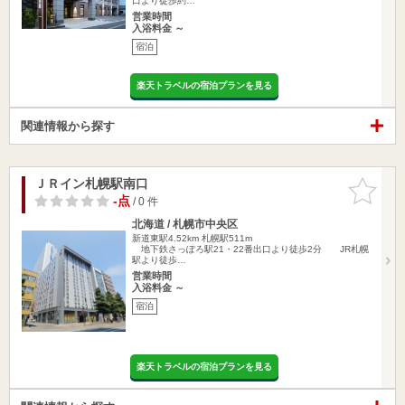
口より徒歩約…
営業時間
入浴料金 ～
宿泊
楽天トラベルの宿泊プランを見る
関連情報から探す
ＪＲイン札幌駅南口
お気に入
りに追加
-点
/ 0 件
北海道 / 札幌市中央区
新道東駅4.52km
札幌駅511m
地下鉄さっぽろ駅21・22番出口より徒歩2分 JR札幌
駅より徒歩…
営業時間
入浴料金 ～
宿泊
楽天トラベルの宿泊プランを見る