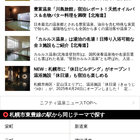
大変希少な泉質です。また、油分が乾癬やアトピー性皮膚炎
に特効があると言われ、遠隔地ながらも全国から湯治・療養
───
豊富温泉「川島旅館」宿泊レポート！天然オイルバ
目的で多くの人々が訪れます。
提供元：株式会社バルクオム【PR】
ス＆名物バター料理を満喫【北海道】
この記事は株式会社バルクオム商品のPR記事です。
今回、四半世紀以上に渡り全国の温泉を巡り続ける筆者が現
日本最北の温泉郷とされる豊富温泉。油分を含む特殊な泉質
地体験し、独自の視点で豊富温泉の“天然オイルバス”をレポ
で知られ、遠隔地ながらも全国から多くの湯治客や温泉ファ
ート。温泉地概要や日帰り入浴施設をはじめ、宿泊施設・ア
ンが訪れる地です。
クセスまで徹底紹介します！
「カルルス温泉」は湯治の名湯！日帰り入浴可能な
「川島旅館」は、豊富温泉の開湯当初から営業する老舗旅
全３施設もご紹介【北海道】
館。とりわけ温泉の良さと名物のバター料理に定評があり、
口コミの評判も非常に高い宿。今回は筆者自ら宿泊し、自慢
カルルス温泉(北海道登別市)は、国民保養温泉地や名湯百選
の温泉や料理をはじめ、パブリックスペース・客室など宿の
にも選ばれた名湯。“登別カルルス温泉”とも呼ばれ、入浴剤
全貌を徹底的にご紹介します！
としてその名を聞いたことがある方も多いでしょう。観光色
豊かな登別温泉とは対照的な存在で、今も湯治場的な要素が
NEW：札幌市に「休日ビルヂング」がオープン！
残る閑静な温泉地です。
温浴施設「休日湯」も宿泊も楽しめる
今回、四半世紀以上に渡り全国の温泉を巡り続ける筆者が現
札幌市南区・定山渓エリアに、温浴施設「休日湯（きゅうじ
地体験し、カルルス温泉をご紹介。温泉地の概要や泉質解説
つゆ）」が、2025年4月24日にオープンしました！ 定山
をはじめ、日帰り入浴可能な全３施設の紹介・周辺観光・ア
渓の新たなランドマーク「休日ビルヂング」として誕生した
クセスまで徹底紹介します！
この施設は、温泉・サウナの「休日湯」・ラウンジの「THE
LOUNGE DAYOF」・グルメ「休日洋麺店」・ホテル「エク
ニフティ温泉ニュースTOPへ
スクラメーションホテル」で構成された、まさに大人の癒し
空間。
札幌市東豊線の駅から同じテーマで探す
今回は、そんな「休日ビルヂング」の魅力を5つのポイント
からご紹介します。
栄町
新道東