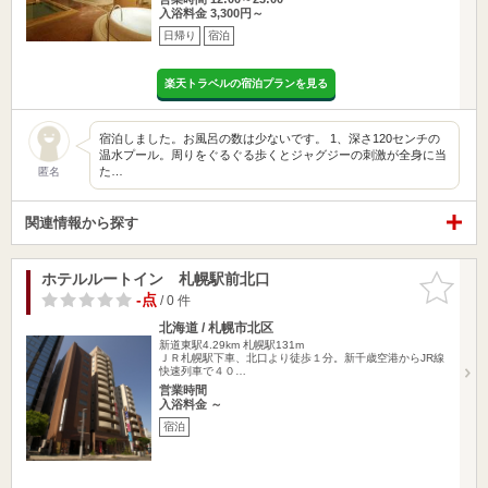
入浴料金 3,300円～
日帰り
宿泊
楽天トラベルの宿泊プランを見る
宿泊しました。お風呂の数は少ないです。 1、深さ120センチの
温水プール。周りをぐるぐる歩くとジャグジーの刺激が全身に当
た…
匿名
関連情報から探す
ホテルルートイン 札幌駅前北口
お気に入
りに追加
-点
/ 0 件
北海道 / 札幌市北区
新道東駅4.29km
札幌駅131m
ＪＲ札幌駅下車、北口より徒歩１分。新千歳空港からJR線
快速列車で４０…
営業時間
入浴料金 ～
宿泊