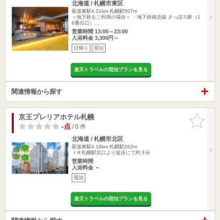
北海道 / 札幌市東区
新道東駅4.01km
札幌駅507m
＜地下鉄をご利用の場合＞ ・地下鉄南北線 さっぽろ駅（1
6番出口）…
営業時間 13:00～23:00
入浴料金 3,300円～
日帰り
宿泊
楽天トラベルの宿泊プランを見る
関連情報から探す
京王プレリアホテル札幌
お気に入
りに追加
-点
/ 0 件
北海道 / 札幌市北区
新道東駅4.19km
札幌駅262m
ＪＲ札幌駅北口より徒歩にて約３分
営業時間
入浴料金 ～
宿泊
楽天トラベルの宿泊プランを見る