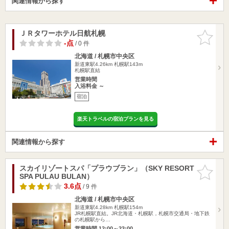
関連情報から探す
ＪＲタワーホテル日航札幌
お気に入
りに追加
-点
/ 0 件
北海道 / 札幌市中央区
新道東駅4.26km
札幌駅143m
札幌駅直結
営業時間
入浴料金 ～
宿泊
楽天トラベルの宿泊プランを見る
関連情報から探す
スカイリゾートスパ「プラウブラン」（SKY RESORT
お気に入
SPA PULAU BULAN）
りに追加
3.6点
/ 9 件
北海道 / 札幌市中央区
新道東駅4.28km
札幌駅154m
JR札幌駅直結。JR北海道・札幌駅，札幌市交通局・地下鉄
の札幌駅から…
営業時間 12:00～23:00