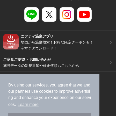
ニフティ温泉アプリ
地図から温泉検索！お得な限定クーポンも！
今すぐダウンロード！
ご意見ご要望 ・お問い合わせ
施設データの新規追加や修正依頼もこちらから
スマートフォン
/
PC
加盟店募集（資料請求）
広告出稿のご案内
By using our services, you agree that we and
our
partners
use cookies to improve advertisi
利用規約
ライフスタイルMEMBERS+規約
ng and enhance your experience on our servi
特定商取引法に基づく表記
ヘルプ
採用情報
ces.
Learn more
運営会社
個人情報保護ポリシー
©NIFTY Lifestyle Co., Ltd.