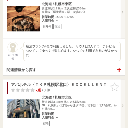
北海道 / 札幌市東区
新道東駅2.73km
環状通東駅599m
東豊線「環状通東」駅 徒歩10分
営業時間 14:00～17:00
入浴料金 ～
日帰り
宿泊
宿泊プランの4名で利用しました。 サウナは2人ずつ テレビも
ついていてゆっくり楽しめます。いつでも利用できるのがよかっ
た…
40代 男
性
関連情報から探す
アパホテル〈ＴＫＰ札幌駅北口〉ＥＸＣＥＬＬＥＮＴ
お気に入
りに追加
-点
/ 0 件
北海道 / 札幌市北区
新道東駅3.88km
北１２条駅253m
JR「札幌駅」(北口)から徒歩10分、地下鉄「北12条駅」か
ら徒歩5…
営業時間
入浴料金 ～
宿泊