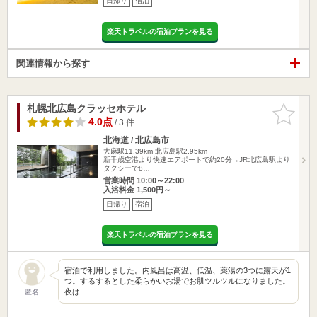
日帰り
宿泊
楽天トラベルの宿泊プランを見る
関連情報から探す
札幌北広島クラッセホテル
お気に入
りに追加
4.0点
/ 3 件
北海道 / 北広島市
大麻駅11.39km
北広島駅2.95km
新千歳空港より快速エアポートで約20分→JR北広島駅より
タクシーで8…
営業時間 10:00～22:00
入浴料金 1,500円～
日帰り
宿泊
楽天トラベルの宿泊プランを見る
宿泊で利用しました。内風呂は高温、低温、薬湯の3つに露天が1
つ。するするとした柔らかいお湯でお肌ツルツルになりました。
夜は…
匿名