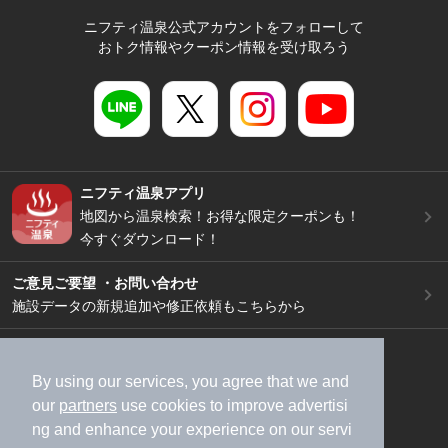
ニフティ温泉公式アカウントをフォローして
おトク情報やクーポン情報を受け取ろう
ニフティ温泉アプリ
地図から温泉検索！お得な限定クーポンも！
今すぐダウンロード！
ご意見ご要望 ・お問い合わせ
施設データの新規追加や修正依頼もこちらから
スマートフォン
/
PC
加盟店募集（資料請求）
広告出稿のご案内
By using our services, you agree that we and
our
partners
use cookies to improve advertisi
利用規約
ライフスタイルMEMBERS+規約
ng and enhance your experience on our servi
特定商取引法に基づく表記
ヘルプ
採用情報