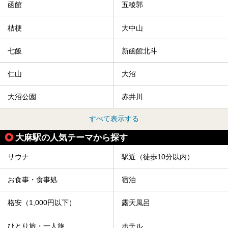
からご紹介します。
函館
五稜郭
桔梗
大中山
七飯
新函館北斗
仁山
大沼
大沼公園
赤井川
すべて表示する
大麻駅の人気テーマから探す
サウナ
駅近（徒歩10分以内）
お食事・食事処
宿泊
格安（1,000円以下）
露天風呂
ひとり旅・一人旅
ホテル