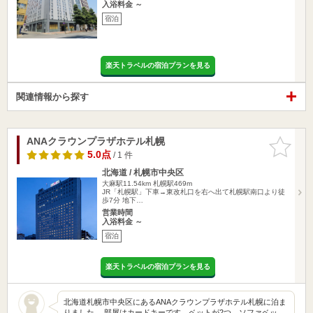
入浴料金 ～
宿泊
楽天トラベルの宿泊プランを見る
関連情報から探す
ANAクラウンプラザホテル札幌
お気に入
りに追加
5.0点
/ 1 件
北海道 / 札幌市中央区
大麻駅11.54km
札幌駅469m
JR「札幌駅」下車→東改札口を右へ出て札幌駅南口より徒
歩7分 地下…
営業時間
入浴料金 ～
宿泊
楽天トラベルの宿泊プランを見る
北海道札幌市中央区にあるANAクラウンプラザホテル札幌に泊ま
りました。 部屋はカードキーです。ベットが2つ、ソファベッ