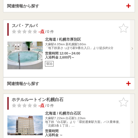
関連情報から探す
スパ・アルパ
お気に入
りに追加
-点
/ 0 件
北海道 / 札幌市厚別区
大麻駅4.05km
新札幌駅160m
「地下鉄新さっぽろ駅9番出入口」より徒歩約1分
営業時間 12:00～24:00
入浴料金 2,600円～
宿泊
関連情報から探す
ホテルルートイン札幌白石
お気に入
りに追加
-点
/ 0 件
北海道 / 札幌市白石区
大麻駅7.22km
白石駅1.22km
地下鉄『白石駅』より「環状通東駅方面」バス乗車後、
「北郷3条１丁目」…
営業時間
入浴料金 ～