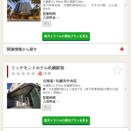
大麻駅11.56km
狸小路駅238m
地下鉄南北線「大通駅(南改札口)」「すすきの駅」から徒
歩4分。
営業時間
入浴料金 ～
宿泊
楽天トラベルの宿泊プランを見る
関連情報から探す
リッチモンドホテル札幌駅前
お気に入
りに追加
-点
/ 0 件
北海道 / 札幌市中央区
大麻駅11.57km
札幌駅506m
◆ＪＲ札幌駅南口より徒歩7分（地下鉄東豊線22番出口徒
歩0分！荷物の…
営業時間
入浴料金 ～
宿泊
楽天トラベルの宿泊プランを見る