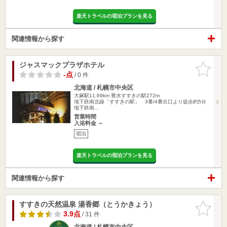
楽天トラベルの宿泊プランを見る
関連情報から探す
ジャスマックプラザホテル
お気に入
りに追加
-点
/ 0 件
北海道 / 札幌市中央区
大麻駅11.69km
豊水すすきの駅272m
地下鉄南北線「すすきの駅」 3番/4番出口より徒歩約5分
地下鉄南…
営業時間
入浴料金 ～
宿泊
楽天トラベルの宿泊プランを見る
関連情報から探す
すすきの天然温泉 湯香郷（とうかきょう）
お気に入
りに追加
3.9点
/ 31 件
北海道 / 札幌市中央区