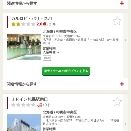
関連情報から探す
カルロビ・バリ・スパ
お気に入
りに追加
2.0点
/ 2 件
北海道 / 札幌市中央区
大麻駅11.50km
大通駅553m
地下鉄：南北線・東西線・東豊線「さっぽろ駅」から徒歩
約5分
営業時間
入浴料金 ～
宿泊
楽天トラベルの宿泊プランを見る
関連情報から探す
ＪＲイン札幌駅南口
お気に入
りに追加
-点
/ 0 件
北海道 / 札幌市中央区
大麻駅11.52km
札幌駅511m
地下鉄さっぽろ駅21・22番出口より徒歩2分 JR札幌
駅より徒歩…
営業時間