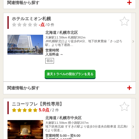
関連情報から探す
ホテルエミオン札幌
お気に入
りに追加
-点
/ 0 件
北海道 / 札幌市北区
大麻駅11.58km
札幌駅362m
JR札幌駅北口より徒歩約4分、地下鉄東豊線「さっぽろ
駅」より地下通路…
営業時間
入浴料金 ～
宿泊
楽天トラベルの宿泊プランを見る
関連情報から探す
ニコーリフレ【男性専用】
お気に入
りに追加
5.0点
/ 2 件
北海道 / 札幌市中央区
大麻駅11.59km
狸小路駅207m
地下鉄南北線 すすきの駅より徒歩3分道央自動車道 北広島I
Cより国道…
営業時間 5:00～翌4:00