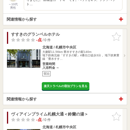
ト…
～10代
男性
関連情報から探す
すすきのグランベルホテル
お気に入
りに追加
-点
/ 0 件
北海道 / 札幌市中央区
大麻駅11.56km
豊水すすきの駅140m
地下鉄南北線「すすきの駅」4番出口徒歩3分 。地下鉄東豊
線「豊水すす…
営業時間
入浴料金 ～
宿泊
楽天トラベルの宿泊プランを見る
関連情報から探す
ヴィアインプライム札幌大通＜鈴蘭の湯＞
お気に入
りに追加
-点
/ 0 件
北海道 / 札幌市中央区