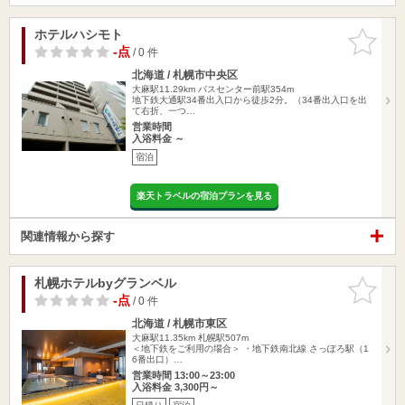
ホテルハシモト
お気に入
りに追加
-点
/ 0 件
北海道 / 札幌市中央区
大麻駅11.29km
バスセンター前駅354m
地下鉄大通駅34番出入口から徒歩2分。（34番出入口を出
て右折、一つ…
営業時間
入浴料金 ～
宿泊
楽天トラベルの宿泊プランを見る
関連情報から探す
札幌ホテルbyグランベル
お気に入
りに追加
-点
/ 0 件
北海道 / 札幌市東区
大麻駅11.35km
札幌駅507m
＜地下鉄をご利用の場合＞ ・地下鉄南北線 さっぽろ駅（1
6番出口）…
営業時間 13:00～23:00
入浴料金 3,300円～