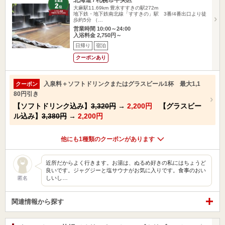
大麻駅11.69km
豊水すすきの駅272m
地下鉄・地下鉄南北線「すすきの」駅 3番/4番出口より徒
歩約5分 （…
営業時間 10:00～24:00
入浴料金 2,750円～
日帰り
宿泊
クーポンあり
入泉料＋ソフトドリンクまたはグラスビール1杯 最大1,1
クーポン
80円引き
【ソフトドリンク込み】
3,320円
→
2,200円
【グラスビー
ル込み】
3,380円
→
2,200円
他にも1種類のクーポンがあります
近所だからよく行きます。お湯は、ぬるめ好きの私にはちょうど
良いです。ジャグジーと塩サウナがお気に入りです。食事のおい
しいし…
匿名
関連情報から探す