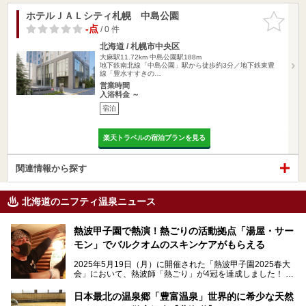
ホテルＪＡＬシティ札幌 中島公園
お気に入
りに追加
-点
/ 0 件
北海道 / 札幌市中央区
大麻駅11.72km
中島公園駅188m
地下鉄南北線「中島公園」駅から徒歩約3分／地下鉄東豊
線「豊水すすきの…
営業時間
入浴料金 ～
宿泊
楽天トラベルの宿泊プランを見る
関連情報から探す
北海道のニフティ温泉ニュース
熱波甲子園で熱演！熱ごりの活動拠点「湯屋・サー
モン」でバルクオムのスキンケアがもらえる
2025年5月19日（月）に開催された「熱波甲子園2025春大
会」において、熱波師「熱ごり」が4冠を達成しました！
このたび、バルクオム賞の受賞を記念して、熱ごりさんの活
動拠点である北海道の銭湯「湯屋・サーモン」にて、メンズ
日本最北の温泉郷「豊富温泉」世界的に希少な天然
スキンケアブランド バルクオムの「ONE DAY KIT」を数量