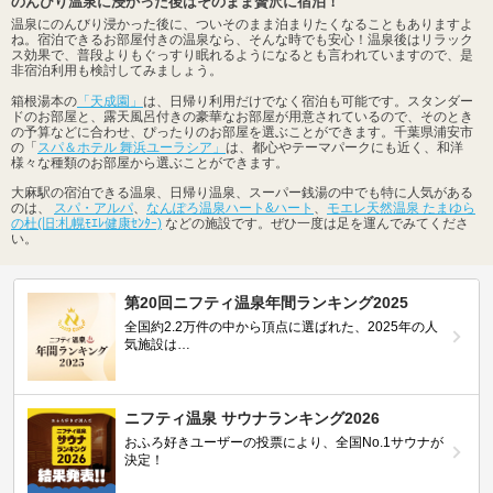
のんびり温泉に浸かった後はそのまま贅沢に宿泊！
温泉にのんびり浸かった後に、ついそのまま泊まりたくなることもありますよ
ね。宿泊できるお部屋付きの温泉なら、そんな時でも安心！温泉後はリラック
ス効果で、普段よりもぐっすり眠れるようになるとも言われていますので、是
非宿泊利用も検討してみましょう。
箱根湯本の
「天成園」
は、日帰り利用だけでなく宿泊も可能です。スタンダー
ドのお部屋と、露天風呂付きの豪華なお部屋が用意されているので、そのとき
の予算などに合わせ、ぴったりのお部屋を選ぶことができます。千葉県浦安市
の「
スパ＆ホテル 舞浜ユーラシア」
は、都心やテーマパークにも近く、和洋
様々な種類のお部屋から選ぶことができます。
大麻駅の宿泊できる温泉、日帰り温泉、スーパー銭湯の中でも特に人気がある
のは、
スパ・アルパ
、
なんぽろ温泉ハート&ハート
、
モエレ天然温泉 たまゆら
の杜(旧:札幌ﾓｴﾚ健康ｾﾝﾀｰ)
などの施設です。ぜひ一度は足を運んでみてくださ
い。
第20回ニフティ温泉年間ランキング2025
全国約2.2万件の中から頂点に選ばれた、2025年の人
気施設は…
ニフティ温泉 サウナランキング2026
おふろ好きユーザーの投票により、全国No.1サウナが
決定！