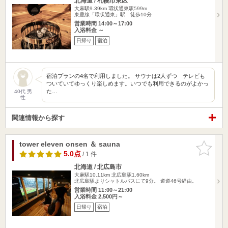
北海道 / 札幌市東区
大麻駅9.39km
環状通東駅599m
東豊線「環状通東」駅 徒歩10分
営業時間 14:00～17:00
入浴料金 ～
日帰り
宿泊
宿泊プランの4名で利用しました。 サウナは2人ずつ テレビも
ついていてゆっくり楽しめます。いつでも利用できるのがよかっ
た…
40代 男
性
関連情報から探す
tower eleven onsen ＆ sauna
お気に入
りに追加
5.0点
/ 1 件
北海道 / 北広島市
大麻駅10.11km
北広島駅1.60km
北広島駅よりシャトルバスにて9分。 道道46号経由。
営業時間 11:00～21:00
入浴料金 2,500円～
日帰り
宿泊