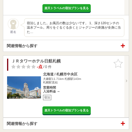
楽天トラベルの宿泊プランを見る
宿泊しました。お風呂の数は少ないです。 1、深さ120センチの
温水プール。周りをぐるぐる歩くとジャグジーの刺激が全身に当
た…
匿名
関連情報から探す
ＪＲタワーホテル日航札幌
お気に入
りに追加
-点
/ 0 件
北海道 / 札幌市中央区
大麻駅11.71km
札幌駅143m
札幌駅直結
営業時間
入浴料金 ～
宿泊
楽天トラベルの宿泊プランを見る
関連情報から探す