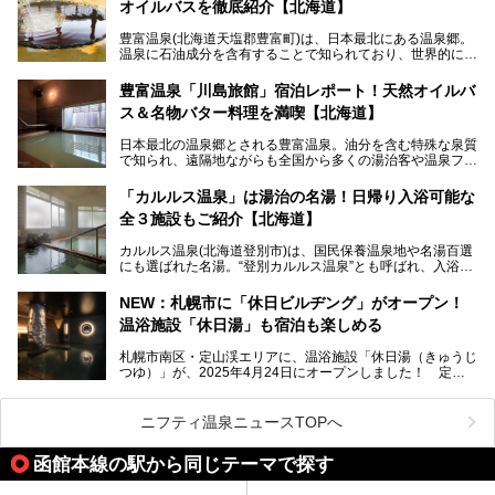
オイルバスを徹底紹介【北海道】
限定でプレゼントいたします。
老若男女問わず、多くの方にご体験いただける製品ですの
豊富温泉(北海道天塩郡豊富町)は、日本最北にある温泉郷。
で、ぜひお試しください。※6月13日配布開始、なくなり次
温泉に石油成分を含有することで知られており、世界的にも
第終了
大変希少な泉質です。また、油分が乾癬やアトピー性皮膚炎
に特効があると言われ、遠隔地ながらも全国から湯治・療養
───
豊富温泉「川島旅館」宿泊レポート！天然オイルバ
目的で多くの人々が訪れます。
提供元：株式会社バルクオム【PR】
ス＆名物バター料理を満喫【北海道】
この記事は株式会社バルクオム商品のPR記事です。
今回、四半世紀以上に渡り全国の温泉を巡り続ける筆者が現
日本最北の温泉郷とされる豊富温泉。油分を含む特殊な泉質
地体験し、独自の視点で豊富温泉の“天然オイルバス”をレポ
で知られ、遠隔地ながらも全国から多くの湯治客や温泉ファ
ート。温泉地概要や日帰り入浴施設をはじめ、宿泊施設・ア
ンが訪れる地です。
クセスまで徹底紹介します！
「カルルス温泉」は湯治の名湯！日帰り入浴可能な
「川島旅館」は、豊富温泉の開湯当初から営業する老舗旅
全３施設もご紹介【北海道】
館。とりわけ温泉の良さと名物のバター料理に定評があり、
口コミの評判も非常に高い宿。今回は筆者自ら宿泊し、自慢
カルルス温泉(北海道登別市)は、国民保養温泉地や名湯百選
の温泉や料理をはじめ、パブリックスペース・客室など宿の
にも選ばれた名湯。“登別カルルス温泉”とも呼ばれ、入浴剤
全貌を徹底的にご紹介します！
としてその名を聞いたことがある方も多いでしょう。観光色
豊かな登別温泉とは対照的な存在で、今も湯治場的な要素が
NEW：札幌市に「休日ビルヂング」がオープン！
残る閑静な温泉地です。
温浴施設「休日湯」も宿泊も楽しめる
今回、四半世紀以上に渡り全国の温泉を巡り続ける筆者が現
札幌市南区・定山渓エリアに、温浴施設「休日湯（きゅうじ
地体験し、カルルス温泉をご紹介。温泉地の概要や泉質解説
つゆ）」が、2025年4月24日にオープンしました！ 定山
をはじめ、日帰り入浴可能な全３施設の紹介・周辺観光・ア
渓の新たなランドマーク「休日ビルヂング」として誕生した
クセスまで徹底紹介します！
この施設は、温泉・サウナの「休日湯」・ラウンジの「THE
LOUNGE DAYOF」・グルメ「休日洋麺店」・ホテル「エク
ニフティ温泉ニュースTOPへ
スクラメーションホテル」で構成された、まさに大人の癒し
空間。
函館本線の駅から同じテーマで探す
今回は、そんな「休日ビルヂング」の魅力を5つのポイント