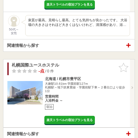
楽天トラベルの宿泊プランを見る
泉質が最高。見晴らし最高。とても気持ちが良かったです。 大浴
場の大きさはそれほど大きくはないけれど、清潔感があり、浴…
50代～
女性
関連情報から探す
札幌国際ユースホステル
お気に入
りに追加
-点
/ 0 件
北海道 / 札幌市豊平区
大麻駅10.61km
学園前駅127m
札幌駅～地下鉄東豊線・学園前駅下車～２番出口より徒歩
1分
営業時間
入浴料金 ～
宿泊
楽天トラベルの宿泊プランを見る
関連情報から探す