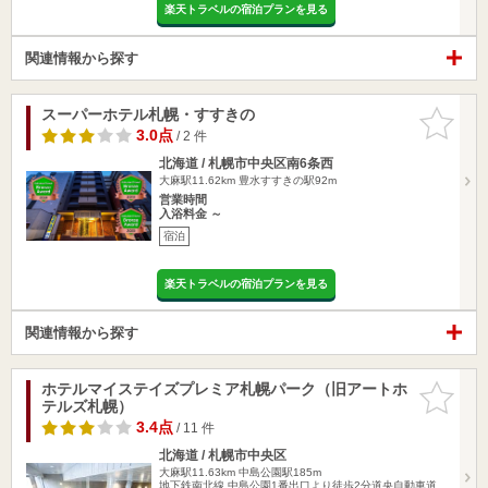
楽天トラベルの宿泊プランを見る
関連情報から探す
スーパーホテル札幌・すすきの
お気に入
りに追加
3.0点
/ 2 件
北海道 / 札幌市中央区南6条西
大麻駅11.62km
豊水すすきの駅92m
営業時間
入浴料金 ～
宿泊
楽天トラベルの宿泊プランを見る
関連情報から探す
ホテルマイステイズプレミア札幌パーク（旧アートホ
お気に入
テルズ札幌）
りに追加
3.4点
/ 11 件
北海道 / 札幌市中央区
大麻駅11.63km
中島公園駅185m
地下鉄南北線 中島公園1番出口より徒歩2分道央自動車道