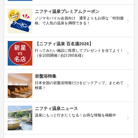
ニフティ温泉プレミアムクーポン
ノジマモバイル会員向け 通常よりもお得な「特別価
格」で人気の温泉を満喫できる！
【ニフティ温泉 百名湯2026】
行ってみたい施設に投票してプレゼントを当てよう！
（全10回開催 / 合計260名様）
岩盤浴特集
日本全国の岩盤浴情報だけをピックアップ。まとめて
検索！
ニフティ温泉ニュース
温泉にもっと行きたくなる！お得な情報を掲載中