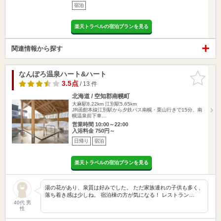
宿泊
楽天トラベルの宿泊プランを見る
関連情報から探す
なんぽろ温泉ハート&ハート
お気に入
りに追加
3.5点
/ 13 件
北海道 / 空知郡南幌町
大麻駅8.22km
江別駅5.65km
JR函館本線江別駅から夕鉄バス南幌・栗山行きで15分、南
幌温泉前下車…
営業時間 10:00～22:00
入浴料金 750円～
日帰り
宿泊
楽天トラベルの宿泊プランを見る
湯の花があり、泉質は好みでした。 ただ家族連れの子供も多く、
落ち着き感は少しね。 宿泊棟の方が気になる！ レストラン…
40代 男
性