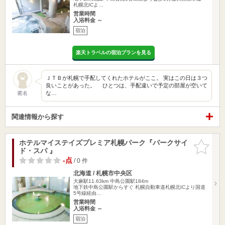
札幌北ICよ…
営業時間
入浴料金 ～
宿泊
楽天トラベルの宿泊プランを見る
ＪＴＢが札幌で手配してくれたホテルがここ。 実はこの日は３つ
良いことがあった。 ひとつは、手配違いで予定の部屋が空いて
な…
匿名
関連情報から探す
ホテルマイステイズプレミア札幌パーク『パークサイ
お気に入
ド・スパ 』
りに追加
-点
/ 0 件
北海道 / 札幌市中央区
大麻駅11.63km
中島公園駅184m
地下鉄中島公園駅からすぐ 札幌自動車道札幌北ICより国道
5号線経由…
営業時間
入浴料金 ～
宿泊