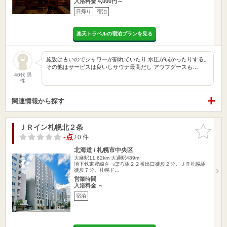
入浴料金 4,000円～
日帰り
宿泊
楽天トラベルの宿泊プランを見る
施設は古いのでシャワーが割れていたり 水圧が弱かったりする。
その他はサービスは良いしサウナ最高だし アウフグースも…
40代 男
性
関連情報から探す
ＪＲイン札幌北２条
お気に入
りに追加
-点
/ 0 件
北海道 / 札幌市中央区
大麻駅11.62km
大通駅489m
地下鉄東豊線さっぽろ駅２２番出口徒歩２分。ＪＲ札幌駅
徒歩７分。札幌ド…
営業時間
入浴料金 ～
宿泊