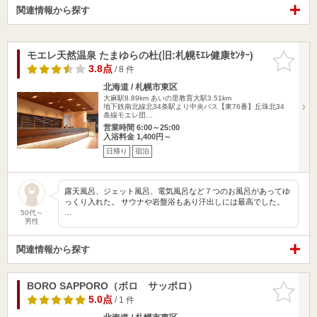
関連情報から探す
モエレ天然温泉 たまゆらの杜(旧:札幌ﾓｴﾚ健康ｾﾝﾀｰ)
お気に入
りに追加
3.8点
/ 8 件
北海道 / 札幌市東区
大麻駅8.89km
あいの里教育大駅3.51km
地下鉄南北線北34条駅より中央バス【東76番】丘珠北34
条線モエレ団…
営業時間 6:00～25:00
入浴料金 1,400円～
日帰り
宿泊
露天風呂、ジェット風呂、電気風呂など７つのお風呂があってゆ
っくり入れた。 サウナや岩盤浴もあり汗出しには最高でした。
…
50代～
男性
関連情報から探す
BORO SAPPORO（ボロ サッポロ）
お気に入
りに追加
5.0点
/ 1 件