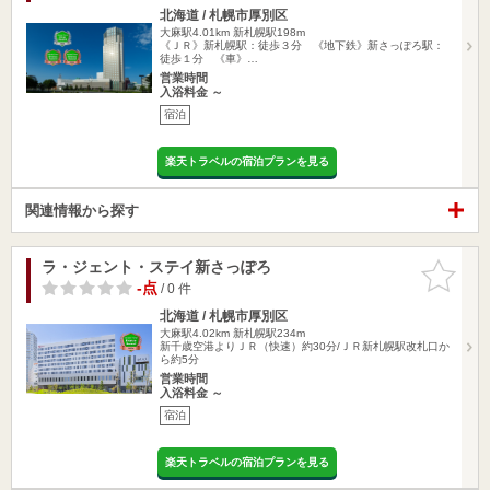
北海道 / 札幌市厚別区
大麻駅4.01km
新札幌駅198m
《ＪＲ》新札幌駅：徒歩３分 《地下鉄》新さっぽろ駅：
徒歩１分 《車》…
営業時間
入浴料金 ～
宿泊
楽天トラベルの宿泊プランを見る
関連情報から探す
ラ・ジェント・ステイ新さっぽろ
お気に入
りに追加
-点
/ 0 件
北海道 / 札幌市厚別区
大麻駅4.02km
新札幌駅234m
新千歳空港よりＪＲ（快速）約30分/ＪＲ新札幌駅改札口か
ら約5分
営業時間
入浴料金 ～
宿泊
楽天トラベルの宿泊プランを見る