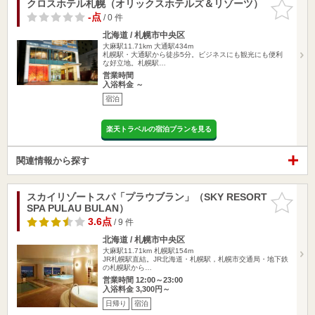
クロスホテル札幌（オリックスホテルズ＆リゾーツ）
お気に入
りに追加
-点
/ 0 件
北海道 / 札幌市中央区
大麻駅11.71km
大通駅434m
札幌駅・大通駅から徒歩5分。ビジネスにも観光にも便利
な好立地。札幌駅…
営業時間
入浴料金 ～
宿泊
楽天トラベルの宿泊プランを見る
関連情報から探す
スカイリゾートスパ「プラウブラン」（SKY RESORT
お気に入
SPA PULAU BULAN）
りに追加
3.6点
/ 9 件
北海道 / 札幌市中央区
大麻駅11.71km
札幌駅154m
JR札幌駅直結。JR北海道・札幌駅，札幌市交通局・地下鉄
の札幌駅から…
営業時間 12:00～23:00
入浴料金 3,300円～
日帰り
宿泊