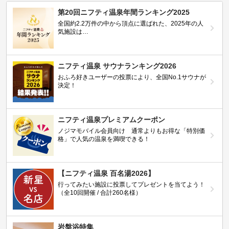
第20回ニフティ温泉年間ランキング2025
全国約2.2万件の中から頂点に選ばれた、2025年の人
気施設は…
ニフティ温泉 サウナランキング2026
おふろ好きユーザーの投票により、全国No.1サウナが
決定！
ニフティ温泉プレミアムクーポン
ノジマモバイル会員向け 通常よりもお得な「特別価
格」で人気の温泉を満喫できる！
【ニフティ温泉 百名湯2026】
行ってみたい施設に投票してプレゼントを当てよう！
（全10回開催 / 合計260名様）
岩盤浴特集