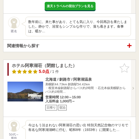
楽天トラベルの宿泊プランを見る
数年前に、来た事があり、とても気に入り、今回再訪を果たしま
した。静かで、浴室もシンプルな作りで、落ち着きます。食事
は、暖か…
匿名
関連情報から探す
ホテル阿寒湖荘（閉館しました）
お気に入
りに追加
5.0点
/ 1 件
北海道 / 釧路市 / 阿寒湖温泉
美幌駅44.73km
釧路駅54.42km
・根室本線釧路駅からバス約2時間 ・石北本線美幌駅から
バス約1時間…
営業時間 12:00～15:00
入浴料金 1,000円～
日帰り
宿泊
今はもう泊まれない阿寒湖荘の思い出 特別天然記念物のマリモで
有名な阿寒湖湖畔に佇む、昭和8年（1933年）に開業した…
50代～
男性