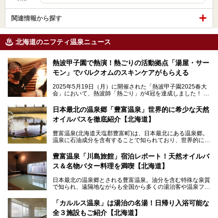
関連情報から探す
北海道のニフティ温泉ニュース
熱波甲子園で熱演！熱ごりの活動拠点「湯屋・サー
モン」でバルクオムのスキンケアがもらえる
2025年5月19日（月）に開催された「熱波甲子園2025春大
会」において、熱波師「熱ごり」が4冠を達成しました！
このたび、バルクオム賞の受賞を記念して、熱ごりさんの活
動拠点である北海道の銭湯「湯屋・サーモン」にて、メンズ
日本最北の温泉郷「豊富温泉」世界的に希少な天然
スキンケアブランド バルクオムの「ONE DAY KIT」を数量
オイルバスを徹底紹介【北海道】
限定でプレゼントいたします。
老若男女問わず、多くの方にご体験いただける製品ですの
豊富温泉(北海道天塩郡豊富町)は、日本最北にある温泉郷。
で、ぜひお試しください。※6月13日配布開始、なくなり次
温泉に石油成分を含有することで知られており、世界的にも
第終了
大変希少な泉質です。また、油分が乾癬やアトピー性皮膚炎
に特効があると言われ、遠隔地ながらも全国から湯治・療養
───
豊富温泉「川島旅館」宿泊レポート！天然オイルバ
目的で多くの人々が訪れます。
提供元：株式会社バルクオム【PR】
ス＆名物バター料理を満喫【北海道】
この記事は株式会社バルクオム商品のPR記事です。
今回、四半世紀以上に渡り全国の温泉を巡り続ける筆者が現
日本最北の温泉郷とされる豊富温泉。油分を含む特殊な泉質
地体験し、独自の視点で豊富温泉の“天然オイルバス”をレポ
で知られ、遠隔地ながらも全国から多くの湯治客や温泉ファ
ート。温泉地概要や日帰り入浴施設をはじめ、宿泊施設・ア
ンが訪れる地です。
クセスまで徹底紹介します！
「カルルス温泉」は湯治の名湯！日帰り入浴可能な
「川島旅館」は、豊富温泉の開湯当初から営業する老舗旅
全３施設もご紹介【北海道】
館。とりわけ温泉の良さと名物のバター料理に定評があり、