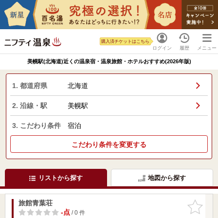
購入済チケットはこちら
ログイン
履歴
メニュー
美幌駅(北海道)近くの温泉宿・温泉旅館・ホテルおすすめ(2026年版)
1. 都道府県
北海道
2. 沿線・駅
美幌駅
3. こだわり条件
宿泊
こだわり条件を変更する
リストから探す
地図から探す
旅館青葉荘
お気に入
りに追加
-点
/ 0 件