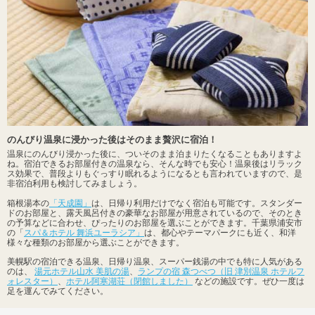
のんびり温泉に浸かった後はそのまま贅沢に宿泊！
温泉にのんびり浸かった後に、ついそのまま泊まりたくなることもありますよ
ね。宿泊できるお部屋付きの温泉なら、そんな時でも安心！温泉後はリラック
ス効果で、普段よりもぐっすり眠れるようになるとも言われていますので、是
非宿泊利用も検討してみましょう。
箱根湯本の
「天成園」
は、日帰り利用だけでなく宿泊も可能です。スタンダー
ドのお部屋と、露天風呂付きの豪華なお部屋が用意されているので、そのとき
の予算などに合わせ、ぴったりのお部屋を選ぶことができます。千葉県浦安市
の「
スパ＆ホテル 舞浜ユーラシア」
は、都心やテーマパークにも近く、和洋
様々な種類のお部屋から選ぶことができます。
美幌駅の宿泊できる温泉、日帰り温泉、スーパー銭湯の中でも特に人気がある
のは、
湯元ホテル山水 美肌の湯
、
ランプの宿 森つべつ（旧 津別温泉 ホテルフ
ォレスター）
、
ホテル阿寒湖荘（閉館しました）
などの施設です。ぜひ一度は
足を運んでみてください。