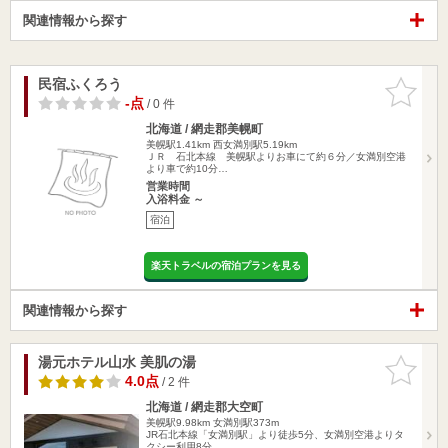
関連情報から探す
民宿ふくろう
お気に入
りに追加
-点
/ 0 件
北海道 / 網走郡美幌町
美幌駅1.41km
西女満別駅5.19km
ＪＲ 石北本線 美幌駅よりお車にて約６分／女満別空港
より車で約10分…
営業時間
入浴料金 ～
宿泊
楽天トラベルの宿泊プランを見る
関連情報から探す
湯元ホテル山水 美肌の湯
お気に入
りに追加
4.0点
/ 2 件
北海道 / 網走郡大空町
美幌駅9.98km
女満別駅373m
JR石北本線「女満別駅」より徒歩5分、女満別空港よりタ
クシー利用8分…