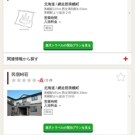
北海道 / 網走郡美幌町
美幌駅137m
西女満別駅6.01km
美幌駅より徒歩２分
営業時間
入浴料金 ～
宿泊
楽天トラベルの宿泊プランを見る
関連情報から探す
民宿峠荘
お気に入
りに追加
-点
/ 0 件
北海道 / 網走郡美幌町
美幌駅451m
西女満別駅6.33km
美幌駅から徒歩で10分
営業時間
入浴料金 ～
宿泊
楽天トラベルの宿泊プランを見る