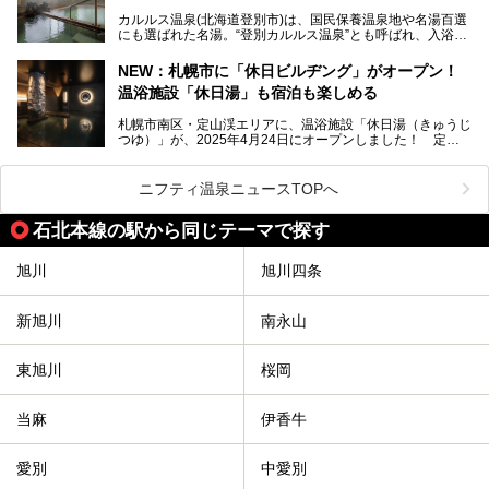
口コミの評判も非常に高い宿。今回は筆者自ら宿泊し、自慢
カルルス温泉(北海道登別市)は、国民保養温泉地や名湯百選
の温泉や料理をはじめ、パブリックスペース・客室など宿の
にも選ばれた名湯。“登別カルルス温泉”とも呼ばれ、入浴剤
全貌を徹底的にご紹介します！
としてその名を聞いたことがある方も多いでしょう。観光色
豊かな登別温泉とは対照的な存在で、今も湯治場的な要素が
NEW：札幌市に「休日ビルヂング」がオープン！
残る閑静な温泉地です。
温浴施設「休日湯」も宿泊も楽しめる
今回、四半世紀以上に渡り全国の温泉を巡り続ける筆者が現
札幌市南区・定山渓エリアに、温浴施設「休日湯（きゅうじ
地体験し、カルルス温泉をご紹介。温泉地の概要や泉質解説
つゆ）」が、2025年4月24日にオープンしました！ 定山
をはじめ、日帰り入浴可能な全３施設の紹介・周辺観光・ア
渓の新たなランドマーク「休日ビルヂング」として誕生した
クセスまで徹底紹介します！
この施設は、温泉・サウナの「休日湯」・ラウンジの「THE
LOUNGE DAYOF」・グルメ「休日洋麺店」・ホテル「エク
ニフティ温泉ニュースTOPへ
スクラメーションホテル」で構成された、まさに大人の癒し
空間。
石北本線の駅から同じテーマで探す
今回は、そんな「休日ビルヂング」の魅力を5つのポイント
からご紹介します。
旭川
旭川四条
新旭川
南永山
東旭川
桜岡
当麻
伊香牛
愛別
中愛別