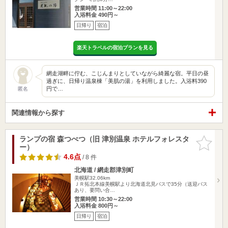
営業時間 11:00～22:00
入浴料金 490円～
日帰り
宿泊
楽天トラベルの宿泊プランを見る
網走湖畔に佇む、こじんまりとしていながら綺麗な宿。平日の昼
過ぎに、日帰り温泉棟「美肌の湯」を利用しました。入浴料390
円で…
匿名
関連情報から探す
ランプの宿 森つべつ（旧 津別温泉 ホテルフォレスタ
お気に入
ー）
りに追加
4.6点
/ 8 件
北海道 / 網走郡津別町
美幌駅32.06km
ＪＲ拓北本線美幌駅より北海道北見バスで35分（送迎バス
あり、要問い合…
営業時間 10:30～22:00
入浴料金 800円～
日帰り
宿泊