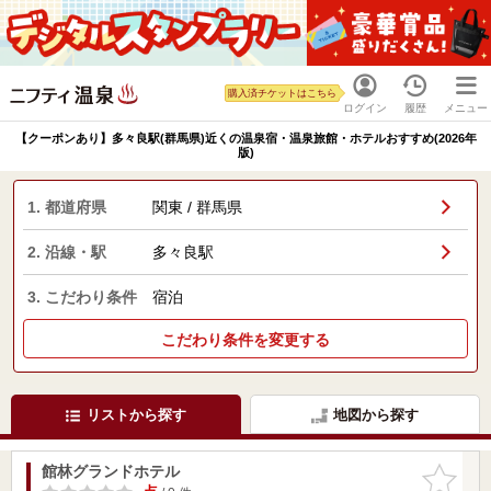
購入済チケットはこちら
ログイン
履歴
メニュー
【クーポンあり】多々良駅(群馬県)近くの温泉宿・温泉旅館・ホテルおすすめ(2026年
版)
1. 都道府県
関東 / 群馬県
2. 沿線・駅
多々良駅
3. こだわり条件
宿泊
こだわり条件を変更する
リストから探す
地図から探す
館林グランドホテル
お気に入
りに追加