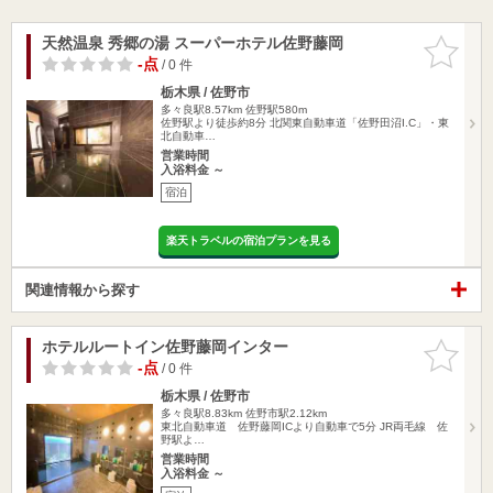
天然温泉 秀郷の湯 スーパーホテル佐野藤岡
お気に入
りに追加
-点
/ 0 件
栃木県 / 佐野市
多々良駅8.57km
佐野駅580m
佐野駅より徒歩約8分 北関東自動車道「佐野田沼I.C」・東
北自動車…
営業時間
入浴料金 ～
宿泊
楽天トラベルの宿泊プランを見る
関連情報から探す
ホテルルートイン佐野藤岡インター
お気に入
りに追加
-点
/ 0 件
栃木県 / 佐野市
多々良駅8.83km
佐野市駅2.12km
東北自動車道 佐野藤岡ICより自動車で5分 JR両毛線 佐
野駅よ…
営業時間
入浴料金 ～