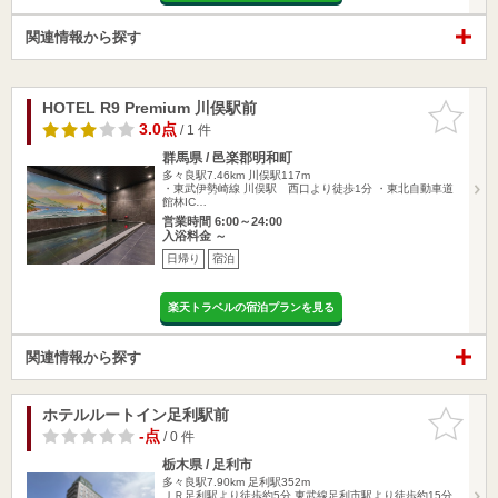
関連情報から探す
HOTEL R9 Premium 川俣駅前
お気に入
りに追加
3.0点
/ 1 件
群馬県 / 邑楽郡明和町
多々良駅7.46km
川俣駅117m
・東武伊勢崎線 川俣駅 西口より徒歩1分 ・東北自動車道
館林IC…
営業時間 6:00～24:00
入浴料金 ～
日帰り
宿泊
楽天トラベルの宿泊プランを見る
関連情報から探す
ホテルルートイン足利駅前
お気に入
りに追加
-点
/ 0 件
栃木県 / 足利市
多々良駅7.90km
足利駅352m
ＪＲ足利駅より徒歩約5分 東武線足利市駅より徒歩約15分