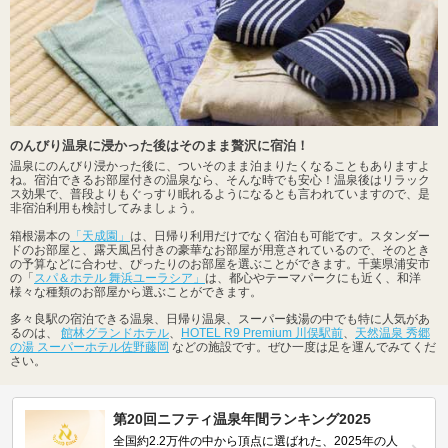
のんびり温泉に浸かった後はそのまま贅沢に宿泊！
温泉にのんびり浸かった後に、ついそのまま泊まりたくなることもありますよ
ね。宿泊できるお部屋付きの温泉なら、そんな時でも安心！温泉後はリラック
ス効果で、普段よりもぐっすり眠れるようになるとも言われていますので、是
非宿泊利用も検討してみましょう。
箱根湯本の
「天成園」
は、日帰り利用だけでなく宿泊も可能です。スタンダー
ドのお部屋と、露天風呂付きの豪華なお部屋が用意されているので、そのとき
の予算などに合わせ、ぴったりのお部屋を選ぶことができます。千葉県浦安市
の「
スパ＆ホテル 舞浜ユーラシア」
は、都心やテーマパークにも近く、和洋
様々な種類のお部屋から選ぶことができます。
多々良駅の宿泊できる温泉、日帰り温泉、スーパー銭湯の中でも特に人気があ
るのは、
館林グランドホテル
、
HOTEL R9 Premium 川俣駅前
、
天然温泉 秀郷
の湯 スーパーホテル佐野藤岡
などの施設です。ぜひ一度は足を運んでみてくだ
さい。
第20回ニフティ温泉年間ランキング2025
全国約2.2万件の中から頂点に選ばれた、2025年の人