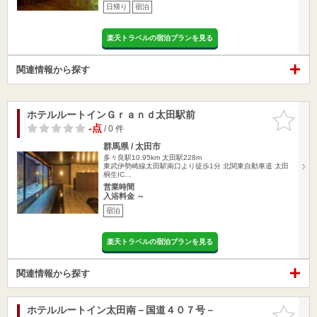
日帰り
宿泊
楽天トラベルの宿泊プランを見る
関連情報から探す
ホテルルートインＧｒａｎｄ太田駅前
お気に入
りに追加
-点
/ 0 件
群馬県 / 太田市
多々良駅10.95km
太田駅228m
東武伊勢崎線太田駅南口より徒歩1分 北関東自動車道 太田
桐生IC…
営業時間
入浴料金 ～
宿泊
楽天トラベルの宿泊プランを見る
関連情報から探す
ホテルルートイン太田南－国道４０７号－
お気に入