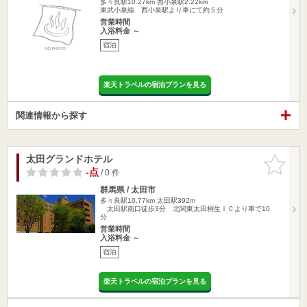
多々良駅10.27km
西小泉駅2.22km
東武小泉線 西小泉駅より車にて約５分
営業時間
入浴料金 ～
宿泊
楽天トラベルの宿泊プランを見る
関連情報から探す
太田グランドホテル
お気に入
りに追加
-点
/ 0 件
群馬県 / 太田市
多々良駅10.77km
太田駅392m
太田駅南口徒歩3分 北関東太田桐生ＩＣより車で10
分
営業時間
入浴料金 ～
宿泊
楽天トラベルの宿泊プランを見る