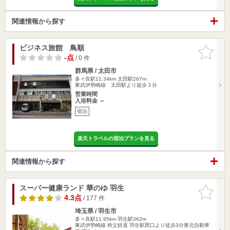
関連情報から探す
ビジネス旅館 鳥順
お気に入
りに追加
-点
/ 0 件
群馬県 / 太田市
多々良駅11.34km
太田駅267m
東武伊勢崎線 太田駅より徒歩３分
営業時間
入浴料金 ～
宿泊
楽天トラベルの宿泊プランを見る
関連情報から探す
スーパー健康ランド 華のゆ 羽生
お気に入
りに追加
4.3点
/ 177 件
埼玉県 / 羽生市
多々良駅11.95km
羽生駅362m
東武伊勢崎線 秩父鉄道 羽生駅西口より徒歩3分東北自動車