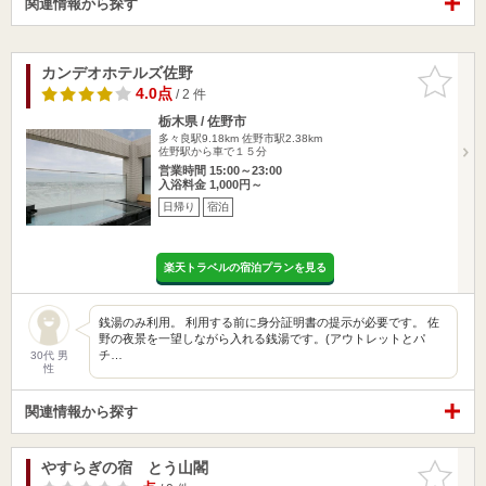
関連情報から探す
カンデオホテルズ佐野
お気に入
りに追加
4.0点
/ 2 件
栃木県 / 佐野市
多々良駅9.18km
佐野市駅2.38km
佐野駅から車で１５分
営業時間 15:00～23:00
入浴料金 1,000円～
日帰り
宿泊
楽天トラベルの宿泊プランを見る
銭湯のみ利用。 利用する前に身分証明書の提示が必要です。 佐
野の夜景を一望しながら入れる銭湯です。(アウトレットとパ
チ…
30代 男
性
関連情報から探す
やすらぎの宿 とう山閣
お気に入
りに追加