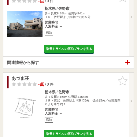
-点
/ 0 件
栃木県 / 佐野市
多々良駅9.38km
佐野駅941m
ＪＲ 佐野駅よりお車にて約５分
営業時間
入浴料金 ～
宿泊
楽天トラベルの宿泊プランを見る
関連情報から探す
あづま荘
お気に入
りに追加
-点
/ 0 件
栃木県 / 佐野市
多々良駅9.45km
佐野駅1.00km
ＪＲ・東武 佐野駅より車で5分、徒歩15分／佐野藤岡Ｉ
Ｃより車で約１…
営業時間
入浴料金 ～
宿泊
楽天トラベルの宿泊プランを見る