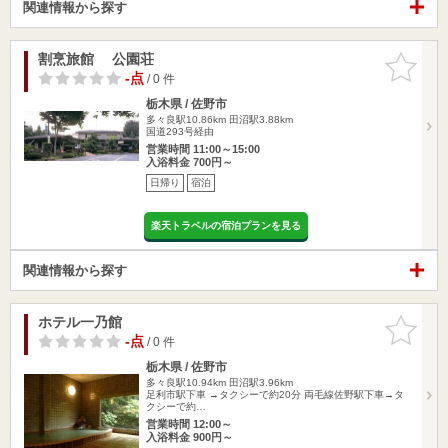
関連情報から探す
割烹旅館 公園荘
お気に入
りに追加
-点
/ 0 件
栃木県 / 佐野市
多々良駅10.86km
田沼駅3.88km
国道293号経由
営業時間 11:00～15:00
入浴料金 700円～
日帰り
宿泊
楽天トラベルの宿泊プランを見る
関連情報から探す
ホテル一乃館
お気に入
りに追加
-点
/ 0 件
栃木県 / 佐野市
多々良駅10.94km
田沼駅3.96km
足利市駅下車 →タクシーで約20分 両毛線佐野駅下車→タ
クシーで約…
営業時間 12:00～
入浴料金 900円～