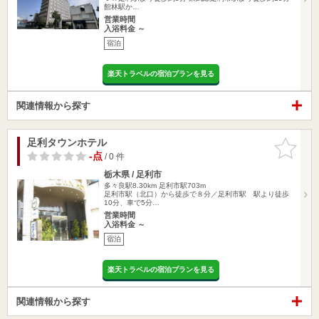
館林駅か…
営業時間
入浴料金 ～
宿泊
楽天トラベルの宿泊プランを見る
関連情報から探す
足利タウンホテル
お気に入
りに追加
-点
/ 0 件
栃木県 / 足利市
多々良駅8.30km
足利市駅703m
足利市駅（北口）から徒歩で８分／足利市駅 駅より徒歩
10分、車で5分…
営業時間
入浴料金 ～
宿泊
楽天トラベルの宿泊プランを見る
関連情報から探す