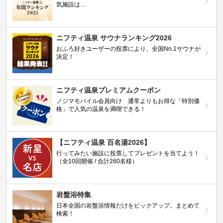
気施設は…
ニフティ温泉 サウナランキング2026
おふろ好きユーザーの投票により、全国No.1サウナが
決定！
ニフティ温泉プレミアムクーポン
ノジマモバイル会員向け 通常よりもお得な「特別価
格」で人気の温泉を満喫できる！
【ニフティ温泉 百名湯2026】
行ってみたい施設に投票してプレゼントを当てよう！
（全10回開催 / 合計260名様）
岩盤浴特集
日本全国の岩盤浴情報だけをピックアップ。まとめて
検索！