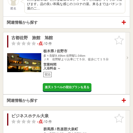
びます。品の良い和風な感じのコロナの湯。来るまではパチンコ
屋の二…
匿名
関連情報から探す
古都佐野 旅館 旭館
お気に入
りに追加
-点
/ 0 件
栃木県 / 佐野市
多々良駅9.49km
佐野駅1.04km
ＪＲ 佐野駅よりお車にて５分、徒歩にて１５分
営業時間
入浴料金 ～
宿泊
楽天トラベルの宿泊プランを見る
関連情報から探す
ビジネスホテル大泉
お気に入
りに追加
-点
/ 0 件
群馬県 / 邑楽郡大泉町