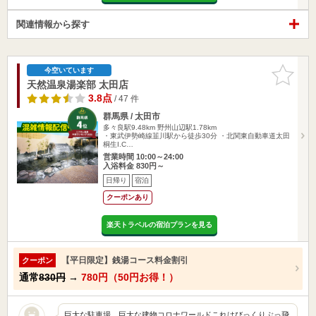
関連情報から探す
お気に入
今空いています
りに追加
天然温泉湯楽部 太田店
3.8点
/ 47 件
群馬県 / 太田市
多々良駅9.48km
野州山辺駅1.78km
・東武伊勢崎線韮川駅から徒歩30分 ・北関東自動車道太田
桐生I.C…
営業時間 10:00～24:00
入浴料金 830円～
日帰り
宿泊
クーポンあり
楽天トラベルの宿泊プランを見る
【平日限定】銭湯コース料金割引
クーポン
通常
830円
→
780円（50円お得！）
巨大な駐車場。巨大な建物コロナワールドこれはびっくりぶっ飛