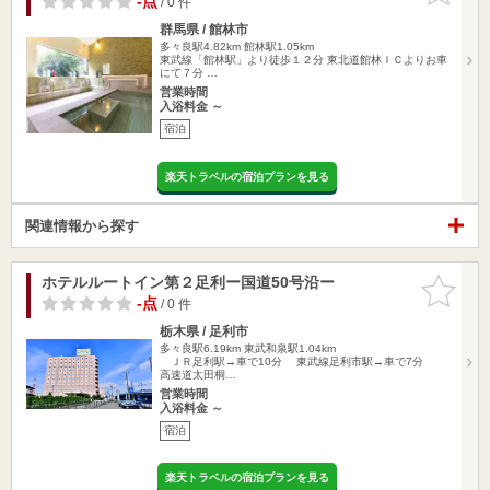
-点
/ 0 件
群馬県 / 館林市
多々良駅4.82km
館林駅1.05km
東武線「館林駅」より徒歩１２分 東北道館林ＩＣよりお車
にて７分 …
営業時間
入浴料金 ～
宿泊
楽天トラベルの宿泊プランを見る
関連情報から探す
ホテルルートイン第２足利ー国道50号沿ー
お気に入
りに追加
-点
/ 0 件
栃木県 / 足利市
多々良駅6.19km
東武和泉駅1.04km
ＪＲ足利駅→車で10分 東武線足利市駅→車で7分
高速道太田桐…
営業時間
入浴料金 ～
宿泊
楽天トラベルの宿泊プランを見る