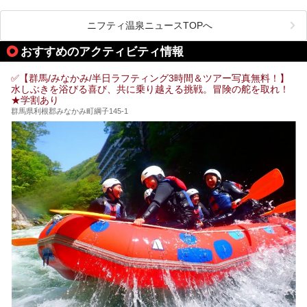
す霊泉』であるとする伝説に由来し、現代においても多くの
観光客で賑わう人気温泉地です。
ニフティ温泉ニュースTOPへ
「中生館」は四万温泉最奥に位置し、秘境感漂う老舗宿。泉
質の良さ(特に美人湯効果)に定評があり、知る人ぞ知る穴場
おすすめのアクティビティ情報
的存在です。今回は筆者自ら宿泊し、自慢の温泉をはじめ食
事・客室・共有スペースなど、宿の全貌を徹底紹介します。
✅【群馬/みなかみ/半日ラフティング3時間＆ツアー写真無料！】
水しぶきを浴びる喜び、共に乗り越える挑戦。冒険の舵を取れ！
★学割あり
群馬県利根郡みなかみ町綱子145-1