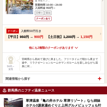
道 羽生イン…
営業時間 10:00～24:00
入浴料金 950円～
日帰り
宿泊
クーポンあり
入館料50円引き
クーポン
【平日】
950円
→
900円
【土日祝】
1,200円
→
1,150円
他にも2種類のクーポンがあります
宮崎県から初めて遊びに来ました。フリータイムで朝から夜まで
途中、リラクゼーションルームやマンガルームを楽しみながら温
泉に何…
50代～
女性
関連情報から探す
群馬県のニフティ温泉ニュース
草津温泉「亀の井ホテル 草津リゾート」なら姉妹
ホテル3源泉湯めぐりと上州グルメビュッフェも叶