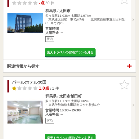
りに追加
-点
/ 0 件
群馬県 / 太田市
多々良駅11.03km
太田駅1.67km
東武線太田駅 車で約7分 北関東自動車道太田桐生I
C 車で約20…
営業時間
入浴料金 ～
宿泊
楽天トラベルの宿泊プランを見る
関連情報から探す
パールホテル太田
お気に入
りに追加
1.0点
/ 1 件
群馬県 / 太田市飯田町
多々良駅11.17km
太田駅132m
・東武伊勢崎線太田駅南口から徒歩1分
営業時間 16:00～24:00
入浴料金 ～
宿泊
楽天トラベルの宿泊プランを見る