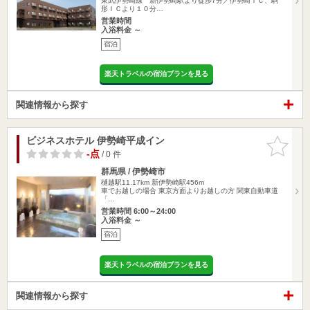
東武伊勢崎線 新伊勢崎駅より徒歩7分／伊勢崎ＩＣ、駒
形ＩＣより１０分…
営業時間
入浴料金 ～
宿泊
楽天トラベルの宿泊プランを見る
関連情報から探す
ビジネスホテル 伊勢崎平成イン
お気に入
りに追加
-点
/ 0 件
群馬県 / 伊勢崎市
樋越駅11.17km
新伊勢崎駅456m
車でお越しの場合 東京方面よりお越しの方 関東自動車道
「…
営業時間 6:00～24:00
入浴料金 ～
宿泊
楽天トラベルの宿泊プランを見る
関連情報から探す