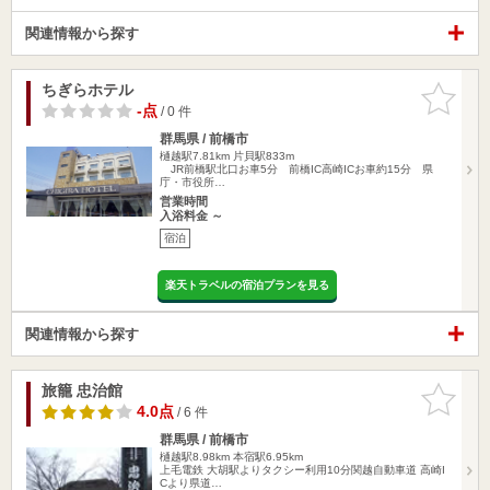
関連情報から探す
ちぎらホテル
お気に入
りに追加
-点
/ 0 件
群馬県 / 前橋市
樋越駅7.81km
片貝駅833m
JR前橋駅北口お車5分 前橋IC高崎ICお車約15分 県
庁・市役所…
営業時間
入浴料金 ～
宿泊
楽天トラベルの宿泊プランを見る
関連情報から探す
旅籠 忠治館
お気に入
りに追加
4.0点
/ 6 件
群馬県 / 前橋市
樋越駅8.98km
本宿駅6.95km
上毛電鉄 大胡駅よりタクシー利用10分関越自動車道 高崎I
Cより県道…