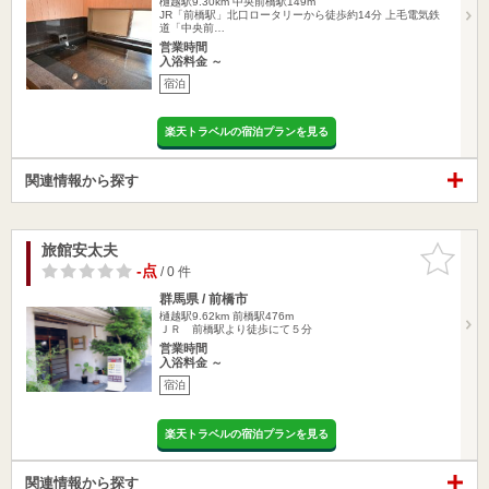
樋越駅9.30km
中央前橋駅149m
JR「前橋駅」北口ロータリーから徒歩約14分 上毛電気鉄
道「中央前…
営業時間
入浴料金 ～
宿泊
楽天トラベルの宿泊プランを見る
関連情報から探す
旅館安太夫
お気に入
りに追加
-点
/ 0 件
群馬県 / 前橋市
樋越駅9.62km
前橋駅476m
ＪＲ 前橋駅より徒歩にて５分
営業時間
入浴料金 ～
宿泊
楽天トラベルの宿泊プランを見る
関連情報から探す