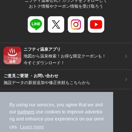
ニフティ温泉公式アカウントをフォローして
おトク情報やクーポン情報を受け取ろう
ニフティ温泉アプリ
地図から温泉検索！お得な限定クーポンも！
今すぐダウンロード！
ご意見ご要望 ・お問い合わせ
施設データの新規追加や修正依頼もこちらから
スマートフォン
/
PC
加盟店募集（資料請求）
広告出稿のご案内
By using our services, you agree that we and
our
partners
use cookies to improve advertisi
利用規約
ライフスタイルMEMBERS+規約
ng and enhance your experience on our servi
特定商取引法に基づく表記
ヘルプ
採用情報
ces.
Learn more
運営会社
個人情報保護ポリシー