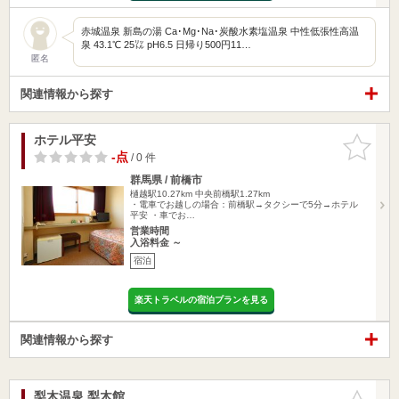
赤城温泉 新島の湯 Ca･Mg･Na･炭酸水素塩温泉 中性低張性高温
泉 43.1℃ 25㍑ pH6.5 日帰り500円11…
匿名
関連情報から探す
ホテル平安
お気に入
りに追加
-点
/ 0 件
群馬県 / 前橋市
樋越駅10.27km
中央前橋駅1.27km
・電車でお越しの場合：前橋駅→タクシーで5分→ホテル
平安 ・車でお…
営業時間
入浴料金 ～
宿泊
楽天トラベルの宿泊プランを見る
関連情報から探す
梨木温泉 梨木館
お気に入