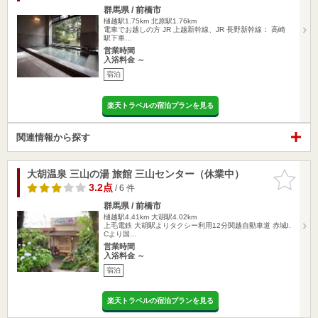
群馬県 / 前橋市
樋越駅1.75km
北原駅1.76km
電車でお越しの方 JR 上越新幹線、JR 長野新幹線： 高崎
駅下車…
営業時間
入浴料金 ～
宿泊
楽天トラベルの宿泊プランを見る
関連情報から探す
大胡温泉 三山の湯 旅館 三山センター（休業中）
お気に入
りに追加
3.2点
/ 6 件
群馬県 / 前橋市
樋越駅4.41km
大胡駅4.02km
上毛電鉄 大胡駅よりタクシー利用12分関越自動車道 赤城I.
Cより国…
営業時間
入浴料金 ～
宿泊
楽天トラベルの宿泊プランを見る