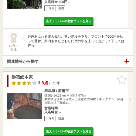
入浴料金 600円～
日帰り
宿泊
楽天トラベルの宿泊プランを見る
野趣あふれる露天風呂。狭い階段を下り、フロントで600円を払
って受付。案内されたとおりに宿の中を上って曲がって下っては
行っ…
50代～
男性
関連情報から探す
御宿総本家
お気に入
りに追加
3.8点
/ 15 件
群馬県 / 前橋市
樋越駅10.21km
本宿駅7.67km
東武鉄道浅草～赤城～上毛電鉄大胡駅下車～タクシー関越
自動車道「高崎J…
営業時間
入浴料金 ～
日帰り
宿泊
楽天トラベルの宿泊プランを見る