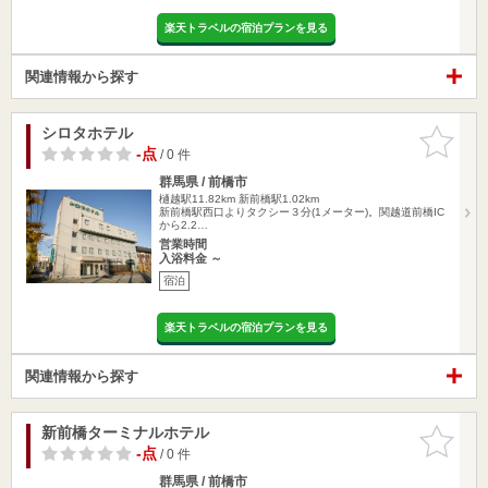
楽天トラベルの宿泊プランを見る
関連情報から探す
シロタホテル
お気に入
りに追加
-点
/ 0 件
群馬県 / 前橋市
樋越駅11.82km
新前橋駅1.02km
新前橋駅西口よりタクシー３分(1メーター)。関越道前橋IC
から2.2…
営業時間
入浴料金 ～
宿泊
楽天トラベルの宿泊プランを見る
関連情報から探す
新前橋ターミナルホテル
お気に入
りに追加
-点
/ 0 件
群馬県 / 前橋市