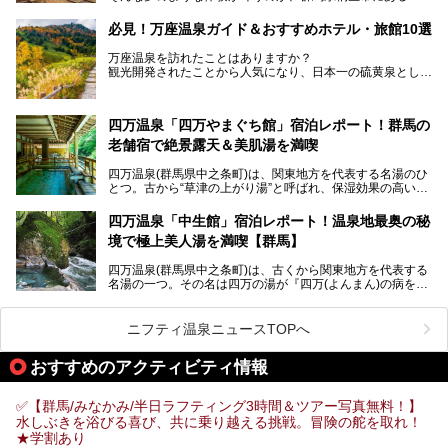
の天然温泉&サウナの森 水沼ヴィレッジ」です。
ト！
日帰り温泉の「水沼の湯」と宿泊もできる「サウナの森」、
必見！万座温泉ガイド＆おすすめホテル・旅館10選
２つのエリアがあります。
───
提供元：アイコニア・ホスピタリティ株式会社【PR】
万座温泉を訪れたことはありますか？
今回は、その中でも特にユニークな駅直結の「水沼の湯」の
この記事は亀の井ホテル 草津リゾートのPR記事です。
観光開発されたことから人気になり、日本一の硫黄泉として
魅力に焦点を当て、温泉好き、サウナー、そして電車旅好き
も有名な温泉地です。
も必見の、心と体がリフレッシュする水沼ヴィレッジの体験
レポートをお届けします。
万座温泉が何県にあるのか、どんな温泉なのか、知らない方
四万温泉「四万やまぐち館」宿泊レポート！群馬の
も多いかもしれません。
老舗宿で絶景露天＆美肌湯を満喫
そこで筆者である私が実際に行ってみました！万座温泉の楽
しみ方や周辺の観光地を解説します。
四万温泉(群馬県中之条町)は、関東地方を代表する名湯のひ
また、日帰り入浴できる温泉から混浴可能な温泉まで、おす
とつ。古から“草津の上がり湯”と呼ばれ、保湿効果の高い美
すめの入浴施設もご紹介します！
肌湯として有名な存在です。
四万温泉「中生館」宿泊レポート！温泉地最奥の秘
「四万やまぐち館」は、この地を代表する旅館の一つ。日帰
境で極上美人湯を満喫【群馬】
り入浴も可能ですが、やはり宿泊してじっくり楽しむのがベ
スト。今回は筆者自ら宿泊し、人気の絶景露天風呂＆極上美
四万温泉(群馬県中之条町)は、古くから関東地方を代表する
肌湯をはじめ、館内の魅力をたっぷりとご紹介します！
名湯の一つ。その名は四万の湯が『四万(よんまん)の病を癒
す霊泉』であるとする伝説に由来し、現代においても多くの
観光客で賑わう人気温泉地です。
ニフティ温泉ニュースTOPへ
「中生館」は四万温泉最奥に位置し、秘境感漂う老舗宿。泉
質の良さ(特に美人湯効果)に定評があり、知る人ぞ知る穴場
おすすめのアクティビティ情報
的存在です。今回は筆者自ら宿泊し、自慢の温泉をはじめ食
事・客室・共有スペースなど、宿の全貌を徹底紹介します。
✅【群馬/みなかみ/半日ラフティング3時間＆ツアー写真無料！】
水しぶきを浴びる喜び、共に乗り越える挑戦。冒険の舵を取れ！
★学割あり