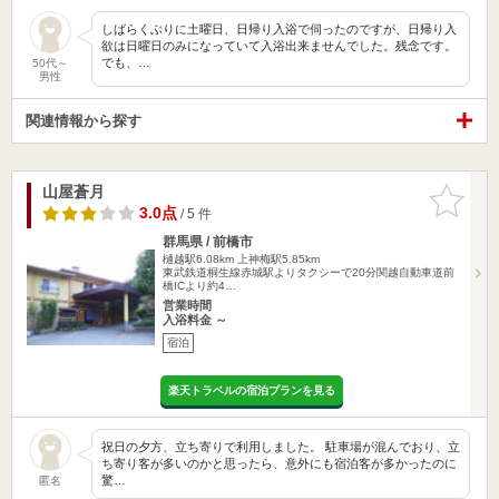
しばらくぶりに土曜日、日帰り入浴で伺ったのですが、日帰り入
欲は日曜日のみになっていて入浴出来ませんでした。残念です。
でも、…
50代～
男性
関連情報から探す
山屋蒼月
お気に入
りに追加
3.0点
/ 5 件
群馬県 / 前橋市
樋越駅6.08km
上神梅駅5.85km
東武鉄道桐生線赤城駅よりタクシーで20分関越自動車道前
橋ICより約4…
営業時間
入浴料金 ～
宿泊
楽天トラベルの宿泊プランを見る
祝日の夕方、立ち寄りで利用しました。 駐車場が混んでおり、立
ち寄り客が多いのかと思ったら、意外にも宿泊客が多かったのに
驚…
匿名