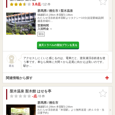
りに追加
3.8点
/ 12 件
群馬県 / 桐生市 / 梨木温泉
樋越駅10.28km
本宿駅3.18km
わたらせ渓谷鉄道本宿駅よりタクシー10分(送迎要確認)関
越道赤城IC…
営業時間
入浴料金 ～
宿泊
楽天トラベルの宿泊プランを見る
アクセスしにくいと感じるのは、電車だと、渡良瀬渓谷鉄道を使
う事です。車なら簡単に大間々から足尾に向かえば良いのです。
駅か…
匿名
関連情報から探す
梨木温泉 梨木館 はせを亭
お気に入
りに追加
-点
/ 0 件
群馬県 / 桐生市
樋越駅10.28km
本宿駅3.24km
わたらせ渓谷鉄道『本宿駅』より無料送迎（約１０分・当
日要予約）