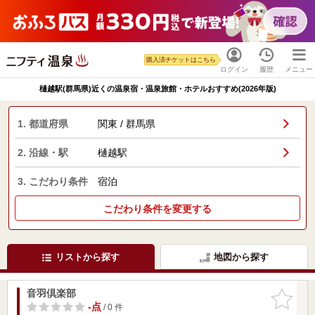
購入済チケットはこちら
ログイン
履歴
メニュー
樋越駅(群馬県)近くの温泉宿・温泉旅館・ホテルおすすめ(2026年版)
1. 都道府県
関東 / 群馬県
2. 沿線・駅
樋越駅
3. こだわり条件
宿泊
こだわり条件を変更する
リストから探す
地図から探す
音羽倶楽部
お気に入
りに追加
-点
/ 0 件