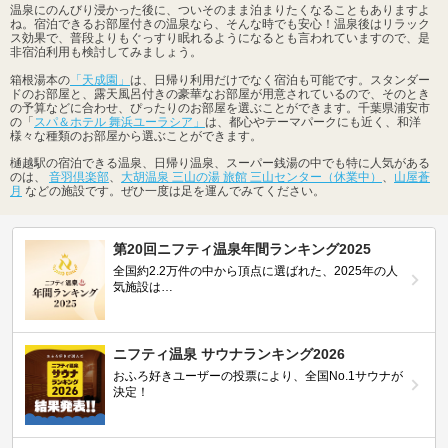
温泉にのんびり浸かった後に、ついそのまま泊まりたくなることもありますよ
ね。宿泊できるお部屋付きの温泉なら、そんな時でも安心！温泉後はリラック
ス効果で、普段よりもぐっすり眠れるようになるとも言われていますので、是
非宿泊利用も検討してみましょう。
箱根湯本の
「天成園」
は、日帰り利用だけでなく宿泊も可能です。スタンダー
ドのお部屋と、露天風呂付きの豪華なお部屋が用意されているので、そのとき
の予算などに合わせ、ぴったりのお部屋を選ぶことができます。千葉県浦安市
の「
スパ＆ホテル 舞浜ユーラシア」
は、都心やテーマパークにも近く、和洋
様々な種類のお部屋から選ぶことができます。
樋越駅の宿泊できる温泉、日帰り温泉、スーパー銭湯の中でも特に人気がある
のは、
音羽倶楽部
、
大胡温泉 三山の湯 旅館 三山センター（休業中）
、
山屋蒼
月
などの施設です。ぜひ一度は足を運んでみてください。
第20回ニフティ温泉年間ランキング2025
全国約2.2万件の中から頂点に選ばれた、2025年の人
気施設は…
ニフティ温泉 サウナランキング2026
おふろ好きユーザーの投票により、全国No.1サウナが
決定！