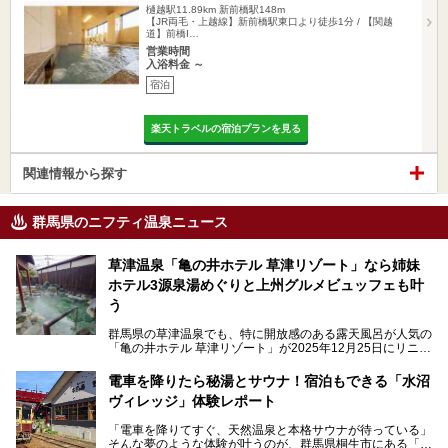
樋越駅11.89km
新前橋駅148m
【JR両毛・上越線】新前橋駅東口より徒歩1分 / 【関越
道】前橋I…
営業時間
入浴料金 ～
宿泊
楽天トラベルの宿泊プランを見る
関連情報から探す
群馬県のニフティ温泉ニュース
草津温泉「亀の井ホテル 草津リゾート」なら姉妹
ホテル3源泉湯めぐりと上州グルメビュッフェも叶
う
群馬県の草津温泉でも、特に開放感のある露天風呂が人気の
「亀の井ホテル 草津リゾート」が2025年12月25日にリニュ
ーアルオープンしました。
ロビーや客室が綺麗になって、上州グルメにこだわったビュ
電車を降りたら秘湯とサウナ！宿泊もできる「水沼
ッフェも人気！アクセスはシャトルバスで楽々、さらに草津
ヴィレッジ」体験レポート
温泉にある姉妹ホテルの「草津温泉 大東舘」「亀の井ホテ
ル 草津湯畑」の湯めぐりまで楽しめます。
「電車を降りてすぐ、天然温泉と本格サウナが待っている」
そんな夢のような体験が叶うのが、群馬県桐生市にある「駅
今回はそんな「亀の井ホテル 草津リゾート」を徹底レポー