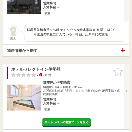
営業時間
入浴料金 ～
宿泊
群馬県前橋市苗ヶ島町 ナトリウム炭酸水素塩泉 泉温 43.2℃
赤城山の中腹に佇んでいる一軒宿。江戸時代の旅籠…
匿名
関連情報から探す
ホテルセレクトイン伊勢崎
お気に入
りに追加
-点
/ 0 件
群馬県 / 伊勢崎市
樋越駅9.16km
駒形駅2.91km
北関東自動車道『駒形ＩＣ』より車で約3分 JR両毛線・東
武伊勢崎駅…
営業時間
入浴料金 ～
宿泊
楽天トラベルの宿泊プランを見る