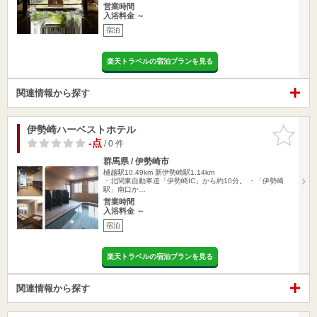
営業時間
入浴料金 ～
宿泊
楽天トラベルの宿泊プランを見る
関連情報から探す
伊勢崎ハーベストホテル
お気に入
りに追加
-点
/ 0 件
群馬県 / 伊勢崎市
樋越駅10.49km
新伊勢崎駅1.14km
・北関東自動車道「伊勢崎IC」から約10分。 ・「伊勢崎
駅」南口か…
営業時間
入浴料金 ～
宿泊
楽天トラベルの宿泊プランを見る
関連情報から探す