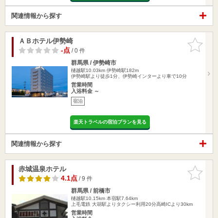
関連情報から探す
ＡＢホテル伊勢崎
お気に入
りに追加
-点
/ 0 件
群馬県 / 伊勢崎市
樋越駅10.03km
伊勢崎駅182m
伊勢崎駅より徒歩1分、伊勢崎インターより車で10分
営業時間
入浴料金 ～
宿泊
楽天トラベルの宿泊プランを見る
関連情報から探す
赤城温泉ホテル
お気に入
りに追加
4.1点
/ 9 件
群馬県 / 前橋市
樋越駅10.15km
本宿駅7.64km
上毛電鉄 大胡駅よりタクシー利用20分高崎ICより30km
営業時間