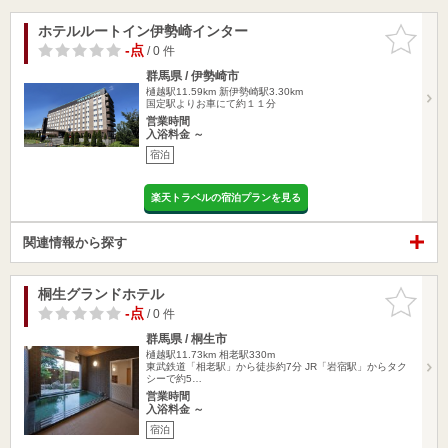
ホテルルートイン伊勢崎インター
お気に入
りに追加
-点
/ 0 件
群馬県 / 伊勢崎市
樋越駅11.59km
新伊勢崎駅3.30km
国定駅よりお車にて約１１分
営業時間
入浴料金 ～
宿泊
楽天トラベルの宿泊プランを見る
関連情報から探す
桐生グランドホテル
お気に入
りに追加
-点
/ 0 件
群馬県 / 桐生市
樋越駅11.73km
相老駅330m
東武鉄道「相老駅」から徒歩約7分 JR「岩宿駅」からタク
シーで約5…
営業時間
入浴料金 ～
宿泊