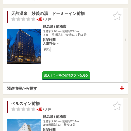
天然温泉 妙義の湯 ドーミーイン前橋
お気に入
りに追加
-点
/ 0 件
群馬県 / 前橋市
樋越駅9.64km
前橋駅210m
ＪＲ 前橋駅より徒歩にて約２分
営業時間
入浴料金 ～
宿泊
楽天トラベルの宿泊プランを見る
関連情報から探す
ベルズイン前橋
お気に入
りに追加
-点
/ 0 件
群馬県 / 前橋市
樋越駅9.68km
前橋駅244m
JR前橋駅北口 徒歩３分
営業時間