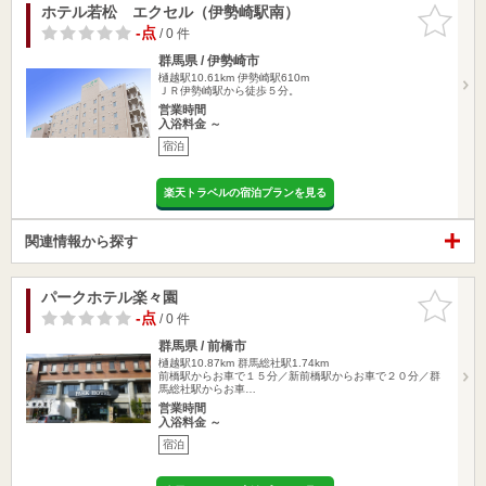
ホテル若松 エクセル（伊勢崎駅南）
お気に入
りに追加
-点
/ 0 件
群馬県 / 伊勢崎市
樋越駅10.61km
伊勢崎駅610m
ＪＲ伊勢崎駅から徒歩５分。
営業時間
入浴料金 ～
宿泊
楽天トラベルの宿泊プランを見る
関連情報から探す
パークホテル楽々園
お気に入
りに追加
-点
/ 0 件
群馬県 / 前橋市
樋越駅10.87km
群馬総社駅1.74km
前橋駅からお車で１５分／新前橋駅からお車で２０分／群
馬総社駅からお車…
営業時間
入浴料金 ～
宿泊