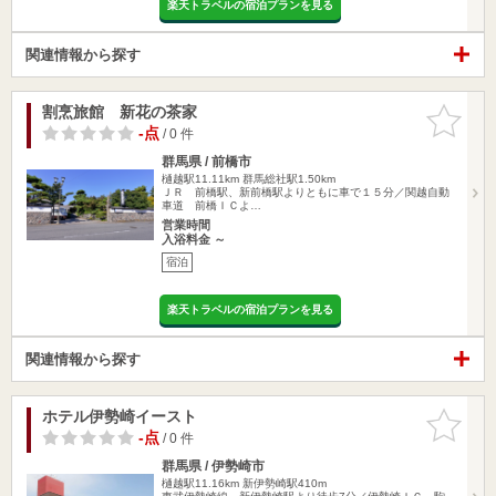
楽天トラベルの宿泊プランを見る
関連情報から探す
割烹旅館 新花の茶家
お気に入
りに追加
-点
/ 0 件
群馬県 / 前橋市
樋越駅11.11km
群馬総社駅1.50km
ＪＲ 前橋駅、新前橋駅よりともに車で１５分／関越自動
車道 前橋ＩＣよ…
営業時間
入浴料金 ～
宿泊
楽天トラベルの宿泊プランを見る
関連情報から探す
ホテル伊勢崎イースト
お気に入
りに追加
-点
/ 0 件
群馬県 / 伊勢崎市
樋越駅11.16km
新伊勢崎駅410m