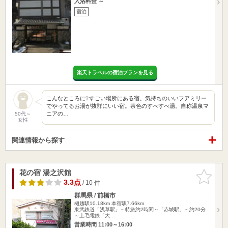
入浴料金 ～
宿泊
楽天トラベルの宿泊プランを見る
こんなところに❔すごい場所にある宿。気持ちのいいフアミリー
でやってるお湯が抜群にいい宿。茶色のすべすべ湯。自称温泉マ
ニアの…
50代～
女性
関連情報から探す
花の宿 湯之沢館
お気に入
りに追加
3.3点
/ 10 件
群馬県 / 前橋市
樋越駅10.18km
本宿駅7.66km
東武鉄道「浅草駅」～特急約2時間～「赤城駅」～約20分
～上毛電鉄「大…
営業時間 11:00～16:00