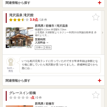
関連情報から探す
滝沢温泉 滝沢館
お気に入
りに追加
3.9点
/ 18 件
群馬県 / 前橋市 / 滝沢温泉
樋越駅9.21km
本宿駅6.72km
上毛電鉄 大胡駅駅よりタクシー利用20分関越自動車道 赤
城ICより大…
営業時間
入浴料金 ～
日帰り
宿泊
いつも粕川元気ランドに行っていたのですが年末年始は休館とな
り他に探していたら滝沢館が見つかりました。赤城神社辺りから
急に山…
50代～
男性
関連情報から探す
グレースイン前橋
お気に入
りに追加
-点
/ 0 件
群馬県 / 前橋市