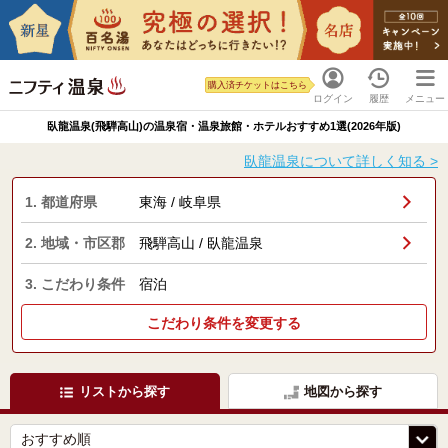
購入済チケットはこちら
ログイン
履歴
メニュー
臥龍温泉(飛騨高山)の温泉宿・温泉旅館・ホテルおすすめ1選(2026年版)
臥龍温泉について詳しく知る >
1. 都道府県
東海 / 岐阜県
2. 地域・市区郡
飛騨高山 / 臥龍温泉
3. こだわり条件
宿泊
こだわり条件を変更する
リストから探す
地図から探す