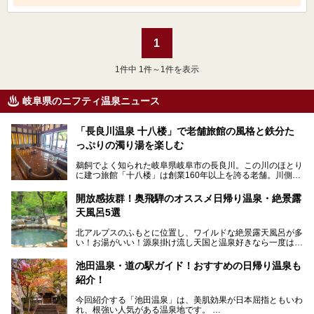
1
1
件中 1件～1件を表示
岐阜県のニフティ温泉ニュース
「長良川温泉 十八楼」で老舗旅館の風格と鉄分た
っぷりの濁り湯を楽しむ
鵜飼でよく知られた岐阜県岐阜市の長良川。この川のほとり
に建つ旅館「十八楼」は創業160年以上を誇る老舗。川側の
客室からは長良川を一望、温泉はインパクトのある赤褐色の
濁り湯で、地産地消にこだわった食事も定評があります。
開放感抜群！奥飛騨のオススメ日帰り温泉・絶景露
天風呂5選
そして大浴場は日帰り入浴もできるんですよ。泊まりでも日
帰りでも楽しめる「十八楼」を、周辺の川原町の町並みや、
北アルプスのふもとに位置し、ワイルドな絶景露天風呂が多
岐阜の手仕事に触れる旅とともに楽しんでみてはいかがでし
い！お湯がいい！源泉掛け流し天国と温泉好きなら一度は行
ょう！
きたいと思う岐阜県の奥飛騨温泉郷。
───
池田温泉・道の駅ガイド！おすすめの日帰り温泉も
「平湯温泉」「福地温泉」「新平湯温泉」「栃尾温泉」「新
提供元：岐阜県【PR】
紹介！
穂高温泉」と5つの温泉地を総称して奥飛騨温泉郷と呼びま
この記事は岐阜県のPR記事です。
すが、この中でも気軽に日帰りで楽しめる開放感抜群の露天
今回紹介する「池田温泉」は、美肌効果が日本屈指ともいわ
風呂を5ヶ所ご紹介したいと思います。いずれも素晴らしい
れ、根強い人気がある温泉地です。
温泉ですよ！