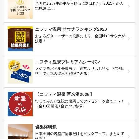
全国約2.2万件の中から頂点に選ばれた、2025年の人
気施設は…
ニフティ温泉 サウナランキング2026
おふろ好きユーザーの投票により、全国No.1サウナが
決定！
ニフティ温泉プレミアムクーポン
ノジマモバイル会員向け 通常よりもお得な「特別価
格」で人気の温泉を満喫できる！
【ニフティ温泉 百名湯2026】
行ってみたい施設に投票してプレゼントを当てよう！
（全10回開催 / 合計260名様）
岩盤浴特集
日本全国の岩盤浴情報だけをピックアップ。まとめて
検索！