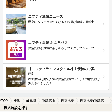
ニフティ温泉ニュース
温泉にもっと行きたくなる！お得な情報を掲載中
ニフティ温泉 おふろパス
温浴施設をお得に楽しめるサブスクリプションプラン
【ニフティライフスタイル株主優待のご案
内】
株主優待制度で人気の温浴施設に行こう！対象施設が
拡充されました！
泉TOP
東海
岐阜県
飛騨高山
臥龍温泉
臥龍温泉(飛騨高山)の温泉宿・温泉旅館・ホテルおすすめ1選(2026年版)
温浴施設を探す