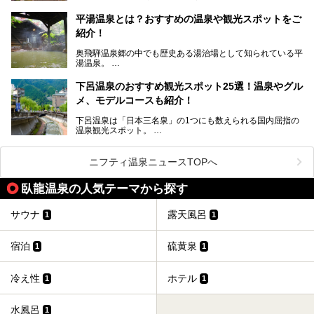
岐阜県にあり、名古屋からは日帰りで、東京や大阪からなら
温泉旅として利用することができます。
平湯温泉とは？おすすめの温泉や観光スポットをご
紹介！
池田温泉には道の駅があるなど、温泉、観光、買い物と、さ
まざまな楽しみ方が可能です。
奥飛騨温泉郷の中でも歴史ある湯治場として知られている平
そんな池田温泉の魅力を詳しく紹介していきます！
湯温泉。
岐阜県と長野県を結ぶ安房トンネルの開通以来、東京方面か
らの利用客も増え、ますます賑わいを見せています。そこで
下呂温泉のおすすめ観光スポット25選！温泉やグル
今回は、平湯温泉の観光スポットとおすすめの温泉施設を紹
メ、モデルコースも紹介！
介します。気になる温泉をぜひチェックしてみてください。
下呂温泉は「日本三名泉」の1つにも数えられる国内屈指の
温泉観光スポット。
訪れる際には美肌で知られるお湯とあわせて、当地ならでは
のグルメを楽しんだり、周辺にある名所にも足を伸ばしたり
したいもの。
ニフティ温泉ニュースTOPへ
本記事では、下呂温泉エリアにあるおすすめの観光スポット
臥龍温泉の人気テーマから探す
をご紹介するとともに散策する際のモデルコースもご提案。
下呂温泉観光をたっぷりとガイドします！
サウナ
露天風呂
1
1
宿泊
硫黄泉
1
1
冷え性
ホテル
1
1
水風呂
1