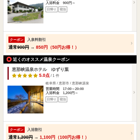
入浴料金 900円～
日帰り
宿泊
入泉料割引
クーポン
通常
900円
→
850円（50円お得！）
近くのオススメ温泉クーポン
恵那峡温泉ホテル ゆずり葉
5.0点
/ 1 件
岐阜県 / 恵那市 / 恵那峡源泉
営業時間 17:00～20:00
入浴料金 1,200円～
日帰り
宿泊
入浴割引
クーポン
通常
1,200円
→
1,100円（100円お得！）