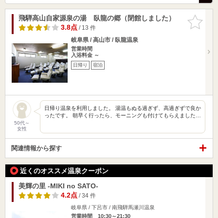
飛騨高山自家源泉の湯 臥龍の郷（閉館しました）
お気に入
りに追加
3.8点
/ 13 件
岐阜県 / 高山市 / 臥龍温泉
営業時間
入浴料金 ～
日帰り
宿泊
日帰り温泉を利用しました。 湯温もぬる過ぎず、高過ぎずで良か
ったです。 朝早く行ったら、モーニングも付けてもらえました…
50代～
女性
関連情報から探す
近くのオススメ温泉クーポン
美輝の里 -MIKI no SATO-
4.2点
/ 34 件
岐阜県 / 下呂市 / 南飛騨馬瀬川温泉
営業時間 10:30～21:30