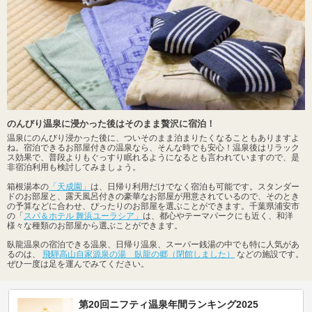
のんびり温泉に浸かった後はそのまま贅沢に宿泊！
温泉にのんびり浸かった後に、ついそのまま泊まりたくなることもありますよ
ね。宿泊できるお部屋付きの温泉なら、そんな時でも安心！温泉後はリラック
ス効果で、普段よりもぐっすり眠れるようになるとも言われていますので、是
非宿泊利用も検討してみましょう。
箱根湯本の
「天成園」
は、日帰り利用だけでなく宿泊も可能です。スタンダー
ドのお部屋と、露天風呂付きの豪華なお部屋が用意されているので、そのとき
の予算などに合わせ、ぴったりのお部屋を選ぶことができます。千葉県浦安市
の「
スパ＆ホテル 舞浜ユーラシア」
は、都心やテーマパークにも近く、和洋
様々な種類のお部屋から選ぶことができます。
臥龍温泉の宿泊できる温泉、日帰り温泉、スーパー銭湯の中でも特に人気があ
るのは、
飛騨高山自家源泉の湯 臥龍の郷（閉館しました）
などの施設です。
ぜひ一度は足を運んでみてください。
第20回ニフティ温泉年間ランキング2025