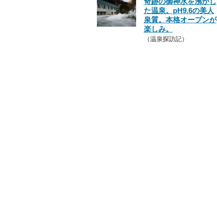
奇跡の御神水を沸かし
た温泉。pH9.6の美人
泉質。本格オープンが
楽しみ。
（温泉探訪記）