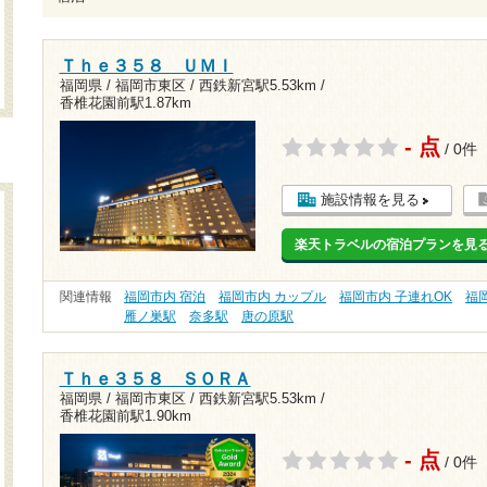
Ｔｈｅ３５８ ＵＭＩ
福岡県 / 福岡市東区 /
西鉄新宮駅5.53km
/
香椎花園前駅1.87km
- 点
/ 0件
施設情報を見る
楽天トラベルの宿泊プランを見
関連情報
福岡市内 宿泊
福岡市内 カップル
福岡市内 子連れOK
福
雁ノ巣駅
奈多駅
唐の原駅
Ｔｈｅ３５８ ＳＯＲＡ
福岡県 / 福岡市東区 /
西鉄新宮駅5.53km
/
香椎花園前駅1.90km
- 点
/ 0件