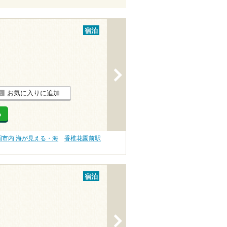
宿泊
>
お気に入りに追加
る
岡市内 海が見える・海
香椎花園前駅
宿泊
>