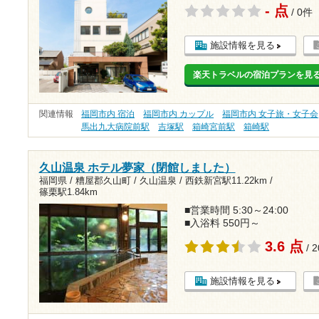
- 点
/ 0件
施設情報を見る
楽天トラベルの宿泊プランを見
関連情報
福岡市内 宿泊
福岡市内 カップル
福岡市内 女子旅・女子会
馬出九大病院前駅
吉塚駅
箱崎宮前駅
箱崎駅
久山温泉 ホテル夢家（閉館しました）
福岡県 / 糟屋郡久山町 / 久山温泉 /
西鉄新宮駅11.22km
/
篠栗駅1.84km
■営業時間 5:30～24:00
■入浴料 550円～
3.6 点
/ 
施設情報を見る