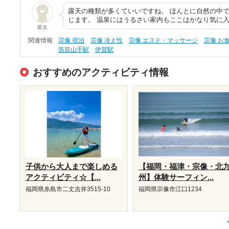
露天の種類が多くていいですね。 ほんとに自然の中で
じます。 温泉にはうるさい家内もここはかなり気に入
匿名
関連情報
宗像 宿泊
宗像 冷え性
宗像 エステ・マッサージ
宗像 お
筑前山手駅
伊賀駅
おすすめのアクティビティ情報
子供から大人まで楽しめる
【福岡・福津・宗像・北
アクティビティ☆【...
州】体験サーフィン...
福岡県糸島市二丈吉井3515-10
福岡県宗像市江口1234