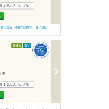
お気に入りに追加
る
 露天風呂
香椎花園前駅
雁ノ巣駅
日帰り
宿泊
>
10件
お気に入りに追加
る