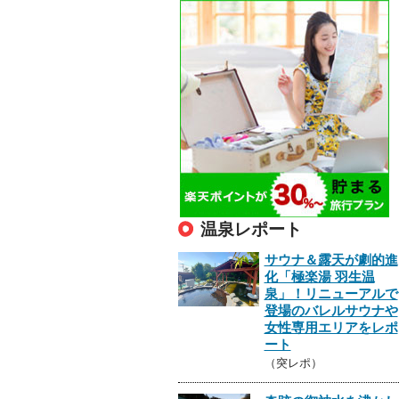
温泉レポート
サウナ＆露天が劇的進
化「極楽湯 羽生温
泉」！リニューアルで
登場のバレルサウナや
女性専用エリアをレポ
ート
（突レポ）