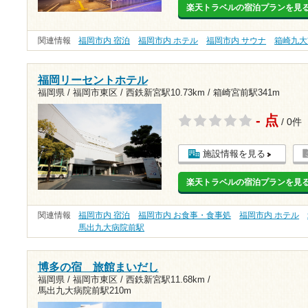
楽天トラベルの宿泊プランを見
関連情報
福岡市内 宿泊
福岡市内 ホテル
福岡市内 サウナ
箱崎九大
福岡リーセントホテル
福岡県 / 福岡市東区 /
西鉄新宮駅10.73km
/
箱崎宮前駅341m
- 点
/ 0件
施設情報を見る
楽天トラベルの宿泊プランを見
関連情報
福岡市内 宿泊
福岡市内 お食事・食事処
福岡市内 ホテル
馬出九大病院前駅
博多の宿 旅館まいだし
福岡県 / 福岡市東区 /
西鉄新宮駅11.68km
/
馬出九大病院前駅210m