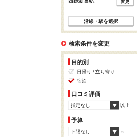
西鉄新宮駅
変更
沿線・駅を選択
検索条件を変更
目的別
日帰り / 立ち寄り
宿泊
口コミ評価
指定なし
以上
予算
下限なし
～