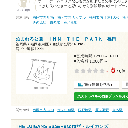
ボードゲームエリアなるものが出来たとの事で久しぶ
っぱり良いなぁーと思いながら別館1階のボードゲー
40代 男性
関連情報
福岡市内 宿泊
福岡市内 カップル
福岡市内 子連れOK
福
唐の原駅
奈多駅
雁ノ巣駅
泊まれる公園 ＩＮＮ ＴＨＥ ＰＡＲＫ 福岡
福岡県 / 福岡市東区 /
西鉄新宮駅7.61km
/
海ノ中道駅1.38km
■営業時間 12:00～16:00
■入浴料 1,000円～
- 点
/ 0件
施設情報を見る
楽天トラベルの宿泊プランを見
関連情報
福岡市内 宿泊
海ノ中道駅
西戸崎駅
雁ノ巣駅
奈多駅
THE LUIGANS Spa&Resort(ザ・ルイガンズ.