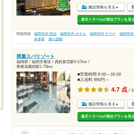
施設情報を見る
楽天トラベルの宿泊プランを見
関連情報
福岡市内 宿泊
福岡市内 ホテル
福岡市内 サウナ
福岡市内
奈多駅
唐の原駅
照葉スパリゾート
福岡県 / 福岡市東区 /
西鉄新宮駅5.67km
/
香椎花園前駅1.75km
■営業時間 8:00～26:00
■入浴料 990円～
4.7 点
/ 
施設情報を見る
楽天トラベルの宿泊プランを見