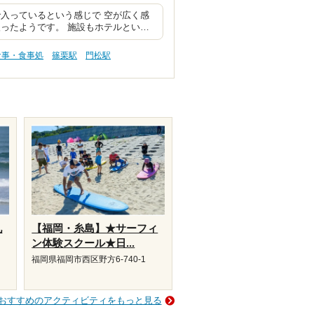
入っているという感じで 空が広く感
ったようです。 施設もホテルとい…
食事・食事処
篠栗駅
門松駅
九
【福岡・糸島】★サーフィ
ン体験スクール★日...
福岡県福岡市西区野方6-740-1
おすすめのアクティビティをもっと見る