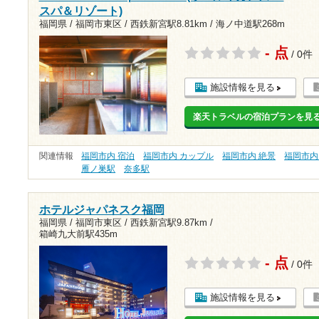
スパ＆リゾート)
福岡県 / 福岡市東区 /
西鉄新宮駅8.81km
/
海ノ中道駅268m
- 点
/ 0件
施設情報を見る
楽天トラベルの宿泊プランを見
関連情報
福岡市内 宿泊
福岡市内 カップル
福岡市内 絶景
福岡市内
雁ノ巣駅
奈多駅
ホテルジャパネスク福岡
福岡県 / 福岡市東区 /
西鉄新宮駅9.87km
/
箱崎九大前駅435m
- 点
/ 0件
施設情報を見る