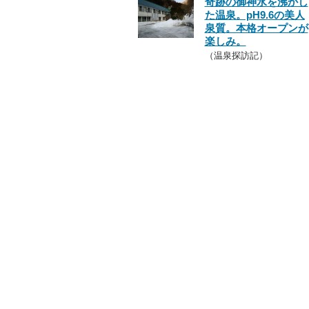
奇跡の御神水を沸かし
た温泉。pH9.6の美人
泉質。本格オープンが
楽しみ。
（温泉探訪記）