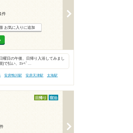
>
11件
お気に入りに追加
る
日曜日の午後、日帰り入浴してみまし
階)で払い、ｴﾚﾍﾞ…
湯
安房鴨川駅
安房天津駅
太海駅
日帰り
宿泊
>
3件