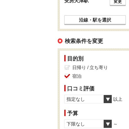
安房天津駅
変更
沿線・駅を選択
検索条件を変更
目的別
日帰り / 立ち寄り
宿泊
口コミ評価
指定なし
以上
予算
下限なし
～