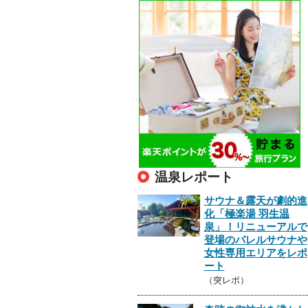
温泉レポート
サウナ＆露天が劇的進
化「極楽湯 羽生温
泉」！リニューアルで
登場のバレルサウナや
女性専用エリアをレポ
ート
（突レポ）