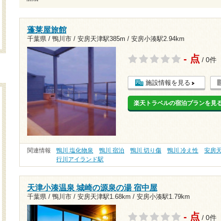
蓬莱屋旅館
千葉県 / 鴨川市 /
安房天津駅385m
/
安房小湊駅2.94km
- 点
/ 0件
施設情報を見る
楽天トラベルの宿泊プランを見
関連情報
鴨川 塩化物泉
鴨川 宿泊
鴨川 切り傷
鴨川 冷え性
安房
行川アイランド駅
天津小湊温泉 城崎の源泉の湯 宿中屋
千葉県 / 鴨川市 /
安房天津駅1.68km
/
安房小湊駅1.79km
- 点
/ 0件