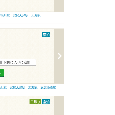
房鴨川駅
安房天津駅
太海駅
宿泊
>
お気に入りに追加
る
鴨川駅
安房天津駅
太海駅
安房小湊駅
日帰り
宿泊