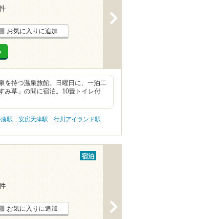
1件
>
お気に入りに追加
る
泉を持つ温泉旅館。日曜日に、一泊二
すみ草」の間に宿泊。10畳トイレ付
小湊駅
安房天津駅
行川アイランド駅
宿泊
4件
>
お気に入りに追加