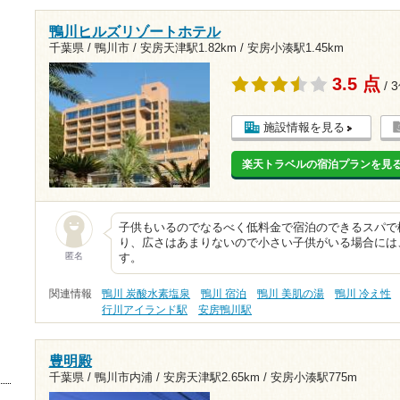
鴨川ヒルズリゾートホテル
千葉県 / 鴨川市 /
安房天津駅1.82km
/
安房小湊駅1.45km
3.5 点
/ 
施設情報を見る
楽天トラベルの宿泊プランを見
子供もいるのでなるべく低料金で宿泊のできるスパで
り、広さはあまりないので小さい子供がいる場合には
匿名
す。
関連情報
鴨川 炭酸水素塩泉
鴨川 宿泊
鴨川 美肌の湯
鴨川 冷え性
行川アイランド駅
安房鴨川駅
豊明殿
千葉県 / 鴨川市内浦 /
安房天津駅2.65km
/
安房小湊駅775m