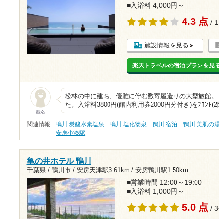
■入浴料 4,000円～
4.3 点
/ 
施設情報を見る
楽天トラベルの宿泊プランを見
松林の中に建ち、優雅に佇む数寄屋造りの大型旅館。
た。入浴料3800円(館内利用券2000円分付き)をﾌﾛﾝﾄ(2
匿名
関連情報
鴨川 炭酸水素塩泉
鴨川 塩化物泉
鴨川 宿泊
鴨川 美肌の
安房小湊駅
亀の井ホテル 鴨川
千葉県 / 鴨川市 /
安房天津駅3.61km
/
安房鴨川駅1.50km
■営業時間 12:00～19:00
■入浴料 1,000円～
5.0 点
/ 