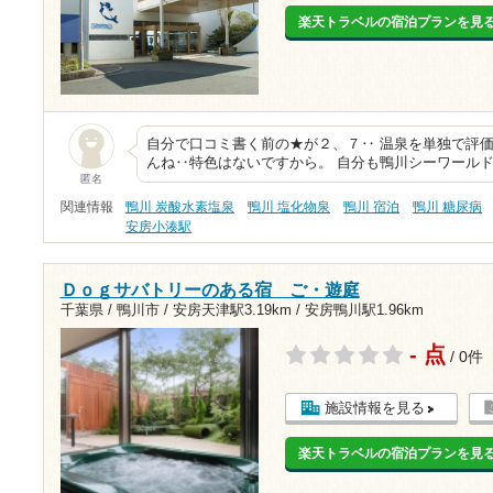
楽天トラベルの宿泊プランを見
自分で口コミ書く前の★が２、７‥ 温泉を単独で評
んね‥特色はないですから。 自分も鴨川シーワール
匿名
関連情報
鴨川 炭酸水素塩泉
鴨川 塩化物泉
鴨川 宿泊
鴨川 糖尿病
安房小湊駅
Ｄｏｇサバトリーのある宿 ご・遊庭
千葉県 / 鴨川市 /
安房天津駅3.19km
/
安房鴨川駅1.96km
- 点
/ 0件
施設情報を見る
楽天トラベルの宿泊プランを見