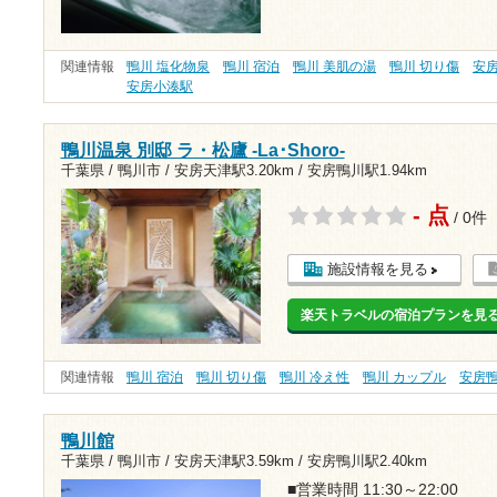
関連情報
鴨川 塩化物泉
鴨川 宿泊
鴨川 美肌の湯
鴨川 切り傷
安
安房小湊駅
鴨川温泉 別邸 ラ・松廬 -La･Shoro-
千葉県 / 鴨川市 /
安房天津駅3.20km
/
安房鴨川駅1.94km
- 点
/ 0件
施設情報を見る
楽天トラベルの宿泊プランを見
関連情報
鴨川 宿泊
鴨川 切り傷
鴨川 冷え性
鴨川 カップル
安房
鴨川館
千葉県 / 鴨川市 /
安房天津駅3.59km
/
安房鴨川駅2.40km
■営業時間 11:30～22:00