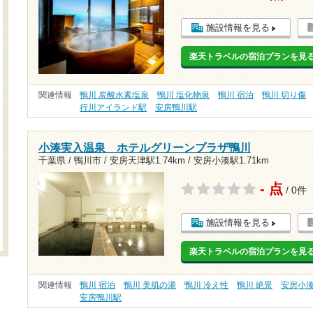
施設情報を見る
楽天トラベルの宿泊プランを見
関連情報
鴨川 炭酸水素塩泉
鴨川 塩化物泉
鴨川 宿泊
鴨川 切り傷
行川アイランド駅
安房鴨川駅
小湊実入温泉 ホテルグリーンプラザ鴨川
千葉県 / 鴨川市 /
安房天津駅1.74km
/
安房小湊駅1.71km
- 点
/ 0件
施設情報を見る
楽天トラベルの宿泊プランを見
関連情報
鴨川 宿泊
鴨川 美肌の湯
鴨川 冷え性
鴨川 絶景
安房小
安房鴨川駅