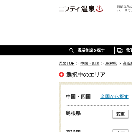
硫酸塩泉
パ、 サ
温浴施設を探す
電
温泉TOP
>
中国・四国
>
島根県
>
高浜
選択中のエリア
全国から探す
中国・四国
島根県
変更