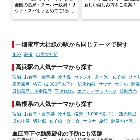
全国の温泉・スーパー銭湯・サ
新しい楽しみ方をご提案！
ウナ・スパをまとめてご紹介！
※随時更新しています
温泉で体を癒したあとに、
でこころもスッキリ──そん
天然温泉や露天風呂、注目のサ
新体験が楽しめる「占いベ
ウナなど、こだわりの魅力がつ
チ」を展開中♨
まったスポットが続々登場して
一畑電車大社線の駅から同じテーマで探す
います。
手相やタロットなど気軽に
現地取材記事もあわせて紹介し
める占いで、“ととのう”お
川跡
高浜
出雲大社前
ていますので、気になる施設は
時間を、もっと特別に。
ぜひチェックして次のおでかけ
高浜駅の人気テーマから探す
先の参考にしてみてください
ね。
宿泊
お食事・食事処
冷え性
カップル
女子旅・女子会
ひと
露天風呂
格安（1,000円以下）
塩化物泉
サウナ
ホテル
源泉
貸切風呂、個室風呂
子連れOK
エステ・マッサージ
硫酸塩泉
島根県の人気テーマから探す
宿泊
お食事・食事処
冷え性
格安（1,000円以下）
露天風呂
塩化物泉
切り傷
女子旅・女子会
サウナ
旅館
源泉かけ流し
血圧降下や動脈硬化の予防にも活躍
含有成分によって、「カルシウム硫酸塩泉（石膏泉）」「ナトリ