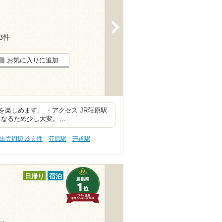
>
23件
お気に入りに追加
楽しめます。 ・アクセス JR荘原駅
になるため少し大変。…
出雲周辺 冷え性
荘原駅
宍道駅
日帰り
宿泊