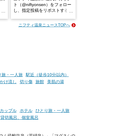
ト（@niftyonsen）をフォロー
し、指定投稿をリポストする
占い
と、抽選で各回26（ふろ）名
な
様（合計260名様）に選べるe-
ニフティ温泉ニュースTOPへ
ン
GIFT500円分をプレゼントい
たします。
楽し
ふろ
り旅・一人旅
駅近（徒歩10分以内）
かけ流し
切り傷
旅館
美肌の湯
カップル
ホテル
ひとり旅・一人旅
貸切風呂、個室風呂
ウム硫酸塩泉（芒硝泉）」「マグネシウ