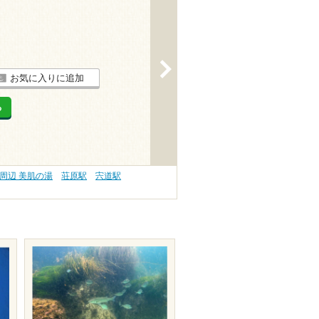
>
お気に入りに追加
る
周辺 美肌の湯
荘原駅
宍道駅