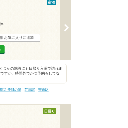
宿泊
5件
>
お気に入りに追加
る
くつかの施設にも日帰り入浴で訪れま
のですが、時間外でかつ予約もしてな
周辺 美肌の湯
荘原駅
宍道駅
日帰り