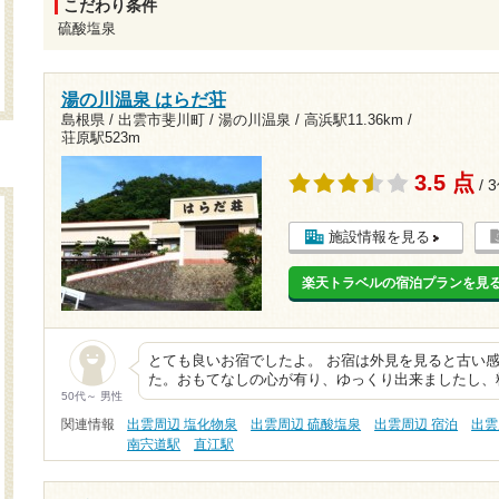
こだわり条件
硫酸塩泉
湯の川温泉 はらだ荘
島根県 / 出雲市斐川町 / 湯の川温泉 /
高浜駅11.36km
/
荘原駅523m
3.5 点
/ 
施設情報を見る
楽天トラベルの宿泊プランを見
とても良いお宿でしたよ。 お宿は外見を見ると古い
た。おもてなしの心が有り、ゆっくり出来ましたし、
50代～ 男性
関連情報
出雲周辺 塩化物泉
出雲周辺 硫酸塩泉
出雲周辺 宿泊
出雲
南宍道駅
直江駅