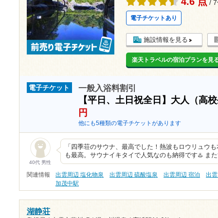
4.6 点
/ 
電子チケットあり
施設情報を見る
楽天トラベルの宿泊プランを見
一般入浴料割引
電子チケット
【平日、土日祝全日】大人（高校
円
他にも5種類の電子チケットがあります
「四季荘のサウナ、最高でした！熱波もロウリュウも
も最高。サウナイキタイで人気なのも納得です♨️ ま
40代 男性
関連情報
出雲周辺 塩化物泉
出雲周辺 硫酸塩泉
出雲周辺 宿泊
出雲
加茂中駅
湖静荘