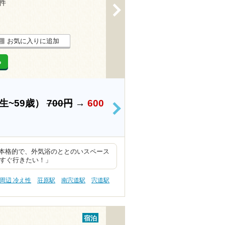
7件
>
お気に入りに追加
る
生~59歳）
700円
→
600
>
本格的で、外気浴のととのいスペース
たすぐ行きたい！」
周辺 冷え性
荘原駅
南宍道駅
宍道駅
宿泊