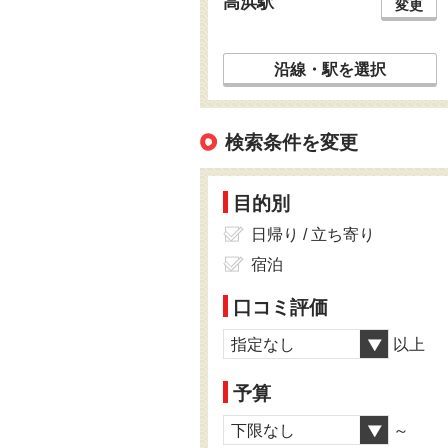
高浜駅
変更
沿線・駅を選択
検索条件を変更
目的別
日帰り / 立ち寄り
宿泊
口コミ評価
指定なし
以上
予算
下限なし
～