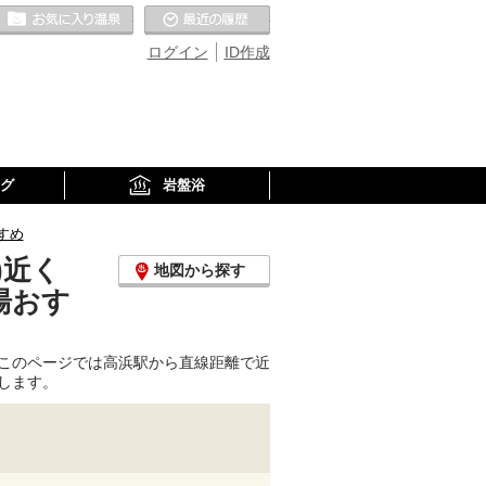
お気に入りの温泉
最近の履歴
ログイン
ID作成
グ
岩盤浴
すめ
)近く
地図から探す
湯おす
このページでは高浜駅から直線距離で近
します。