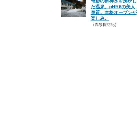
奇跡の御神水を沸かし
た温泉。pH9.6の美人
泉質。本格オープンが
楽しみ。
（温泉探訪記）