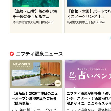
【島根・出雲】魚の多い海
【島根・大田】ボートで
を手軽に楽しめるフ...
くスノーケリング【...
島根県出雲市大社町日御碕450
島根県大田市五十猛町288-4
ニフティ温泉ニュース
【最新版】2026年注目のニュ
ニフティ温泉が新提案「占
ーオープン温浴施設をご紹介
ンチ」スタート！温泉×占い
（随時更新）
湯あがりに、こころもスッ
2026年に新しくオープンした
ニフティ温泉から、温浴施