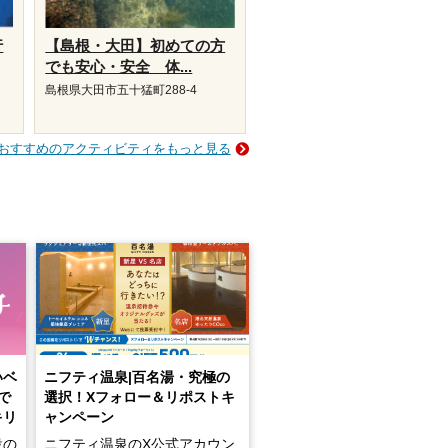
行
【島根・大田】初めての方
でも安心・安全 体...
島根県大田市五十猛町288-4
おすすめのアクティビティをもっと見る
いベ
ニフティ温泉|百名湯・究極の
で
選択！Xフォロー＆リポストキ
キリ
ャンペーン
設の
ニフティ温泉のX公式アカウン