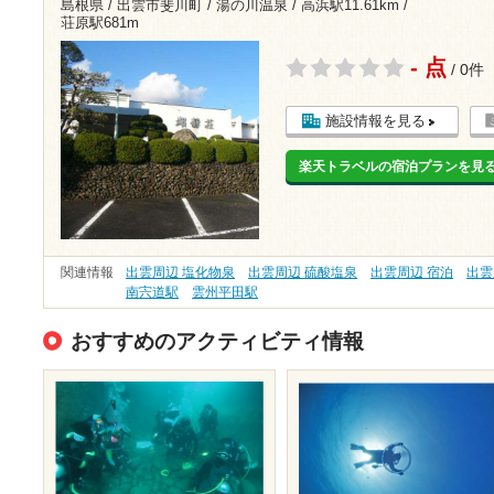
島根県 / 出雲市斐川町 / 湯の川温泉 /
高浜駅11.61km
/
荘原駅681m
- 点
/ 0件
施設情報を見る
楽天トラベルの宿泊プランを見
関連情報
出雲周辺 塩化物泉
出雲周辺 硫酸塩泉
出雲周辺 宿泊
出雲
南宍道駅
雲州平田駅
おすすめのアクティビティ情報