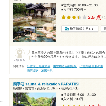
■営業時間 10:00～21:30
■入浴料 700円～
3.5 点
/ 
施設情報を見る
日本三美人の湯を源泉かけ流しで堪能！自然との融合を
から徒歩20分程度とやや歩きます。 特に行きは上り
40代 男性
関連情報
出雲周辺 塩化物泉
出雲周辺 硫酸塩泉
出雲周辺 美肌の湯
南宍道駅
加茂中駅
四季荘 sauna ＆ relaxation PARATIISI
島根県 / 出雲市 /
高浜駅11.59km
/
荘原駅1.40km
■営業時間 6:00～21:30
■入浴料 700円～