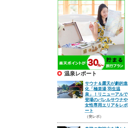
温泉レポート
サウナ＆露天が劇的進
化「極楽湯 羽生温
泉」！リニューアルで
登場のバレルサウナや
女性専用エリアをレポ
ート
（突レポ）