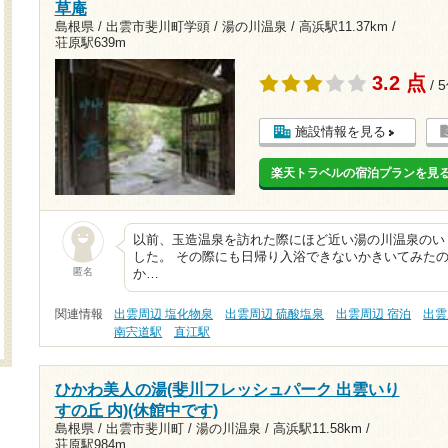
草庵
島根県 / 出雲市斐川町学頭 / 湯の川温泉 /
高浜駅11.37km
/
荘原駅639m
3.2 点
/ 
施設情報を見る
楽天トラベルの宿泊プランを見
以前、玉造温泉を訪れた際にほど近い湯の川温泉のい
した。 その際にも日帰り入浴できないかきいてみた
匿名
か…
関連情報
出雲周辺 塩化物泉
出雲周辺 硫酸塩泉
出雲周辺 宿泊
出雲
南宍道駅
直江駅
ひかわ美人の湯(斐川フレッシュパーク 出雲いり
すの丘 内)(休館中です)
島根県 / 出雲市斐川町 / 湯の川温泉 /
高浜駅11.58km
/
荘原駅984m