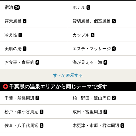
宿泊
ホテル
24
8
露天風呂
貸切風呂、個室風呂
7
5
冷え性
カップル
5
4
美肌の湯
エステ・マッサージ
4
4
お食事・食事処
海が見える・海
4
4
すべて表示する
千葉県の温泉エリアから同じテーマで探す
千葉・船橋周辺
柏・野田・流山周辺
2
2
松戸・鎌ケ谷周辺
成田・富里周辺
1
2
佐倉・八千代周辺
木更津・市原・君津周辺
1
8