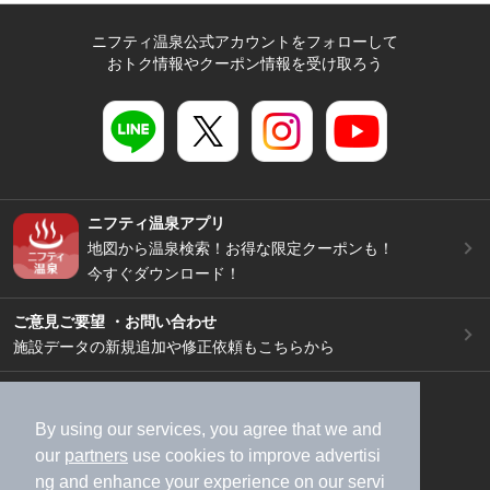
ニフティ温泉公式アカウントをフォローして
おトク情報やクーポン情報を受け取ろう
ニフティ温泉アプリ
地図から温泉検索！お得な限定クーポンも！
今すぐダウンロード！
ご意見ご要望 ・お問い合わせ
施設データの新規追加や修正依頼もこちらから
スマートフォン
/
PC
加盟店募集（資料請求）
広告出稿のご案内
By using our services, you agree that we and
our
partners
use cookies to improve advertisi
利用規約
ライフスタイルMEMBERS+規約
ng and enhance your experience on our servi
特定商取引法に基づく表記
ヘルプ
採用情報