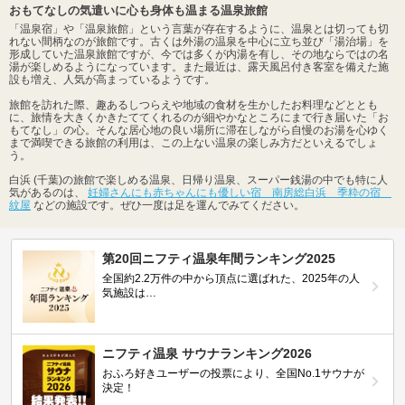
おもてなしの気遣いに心も身体も温まる温泉旅館
「温泉宿」や「温泉旅館」という言葉が存在するように、温泉とは切っても切
れない間柄なのが旅館です。古くは外湯の温泉を中心に立ち並び「湯治場」を
形成していた温泉旅館ですが、今では多くが内湯を有し、その地ならではの名
湯が楽しめるようになっています。また最近は、露天風呂付き客室を備えた施
設も増え、人気が高まっているようです。
旅館を訪れた際、趣あるしつらえや地域の食材を生かしたお料理などととも
に、旅情を大きくかきたててくれるのが細やかなところにまで行き届いた「お
もてなし」の心。そんな居心地の良い場所に滞在しながら自慢のお湯を心ゆく
まで満喫できる旅館の利用は、この上ない温泉の楽しみ方だといえるでしょ
う。
白浜 (千葉)の旅館で楽しめる温泉、日帰り温泉、スーパー銭湯の中でも特に人
気があるのは、
妊婦さんにも赤ちゃんにも優しい宿 南房総白浜 季粋の宿
紋屋
などの施設です。ぜひ一度は足を運んでみてください。
第20回ニフティ温泉年間ランキング2025
全国約2.2万件の中から頂点に選ばれた、2025年の人
気施設は…
ニフティ温泉 サウナランキング2026
おふろ好きユーザーの投票により、全国No.1サウナが
決定！