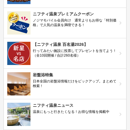
ニフティ温泉プレミアムクーポン
ノジマモバイル会員向け 通常よりもお得な「特別価
格」で人気の温泉を満喫できる！
【ニフティ温泉 百名湯2026】
行ってみたい施設に投票してプレゼントを当てよう！
（全10回開催 / 合計260名様）
岩盤浴特集
日本全国の岩盤浴情報だけをピックアップ。まとめて
検索！
ニフティ温泉ニュース
温泉にもっと行きたくなる！お得な情報を掲載中