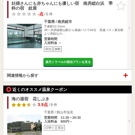
妊婦さんにも赤ちゃんにも優しい宿 南房総白浜 季
お気に入
粋の宿 紋屋
りに追加
-点
/ 0 件
千葉県 / 南房総市
千倉駅10.31km
JR＞内房線館山駅から路線バスで40分 高速バス＞東京駅
より房総なの…
営業時間
入浴料金 ～
宿泊
旅館
楽天トラベルの宿泊プランを見る
関連情報から探す
近くのオススメ温泉クーポン
海の湯宿 花しぶき
3.9点
/ 9 件
千葉県 / 館山市塩見
営業時間 11:30～20:30
入浴料金 800円～
日帰り
宿泊