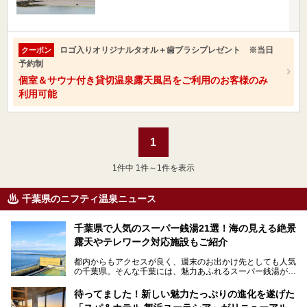
ロゴ入りオリジナルタオル＋歯ブラシプレゼント ※当日
クーポン
予約制
個室＆サウナ付き貸切温泉露天風呂をご利用のお客様のみ
利用可能
1
1
件中 1件～1件を表示
千葉県のニフティ温泉ニュース
千葉県で人気のスーパー銭湯21選！海の見える絶景
露天やテレワーク対応施設もご紹介
都内からもアクセスが良く、週末のお出かけ先としても人気
の千葉県。そんな千葉には、魅力あふれるスーパー銭湯がた
くさんあります。
待ってました！新しい魅力たっぷりの進化を遂げた
「サウナでしっかりととのいたい」「海が見える絶景で非日