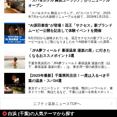
「スパ＆ホテル 舞浜ユーラシア」がリニューアル
常を味わいたい」「子連れでも気兼ねなく1日過ごした
い」。
オープン
そんな多様なニーズに応える施設が揃っているため、その日
「スパ＆ホテル 舞浜ユーラシア」の“スパエリア”が、2025
の目的に合った施設がきっと見つかるはずです。
年7月からの大規模リニューアルを経て、2026年1月15日
（木）に再オープン！
さらに最近では、24時間営業で深夜まで滞在できる施設
“AI原田泰造”が登場！花王「サクセス」新ブランド
や、テレワーク・コワーキングスペースを備えた仕事もでき
新設エリアや生まれ変わった浴場・サウナの魅力を、人気キ
るスパも増えており、ただの入浴施設にとどまらない進化を
ムービー公開を記念して体験イベントを開催
ャラクター「ユーラシわん」と一緒にご紹介します。必見の
遂げています。
マル秘情報がたっぷり。ぜひチェックしてみてください！
9月15日から放映されている、花王サクセスの新ブランドム
───
本記事では、人気スーパー銭湯から絶景施設、コワーキング
ービーはもうご覧になりましたか？AI技術で若返った原田泰
提供元：SPA＆HOTEL舞浜ユーラシア【PR】
スペースや休憩スペースが充実した施設、子連れファミリー
造さんが登場して、“前を向くチカラに”というメッセージを
この記事はSPA＆HOTEL舞浜ユーラシアのPRレポート記事
向けの施設など、目的に合わせたおすすめの施設を紹介しま
伝えるムービーです。公開を記念して、スパメッツァおおた
です。
「JFA夢フィールド 幕張温泉 湯楽の里」に行きた
す。
か竜泉寺の湯にて体験イベントを開催。花王サクセスの製品
くなるおススメポイント3選
が無料で試せるチャンスです！
千葉県でスーパー銭湯選びに困った際は、ぜひ参考にしてく
───
ださい。
千葉市美浜区の「JFA夢フィールド 幕張温泉 湯楽の里（以
提供元：花王株式会社【PR】
下、幕張温泉 湯楽の里）」は、東京湾一望の絶景が楽しめ
この記事は花王株式会社商品のPRレポート記事です。
る日帰り温泉です。
設備も天然温泉の露天風呂、サウナ、岩盤浴のほか、高濃度
【2025年最新】千葉県民注目！一度は入るべき千
炭酸泉、海の見えるお休み処や食事処、展望抜群の屋上ま
葉の温泉・スパ34選
で、年代を問わずたっぷり楽しめます。
東京ディズニーランド、マザー牧場、鴨川シーワールド、東
今回は人気のこの施設の中でも、特におススメしたい3つの
京ドイツ村、海ほたるなど、千葉には遊べる有名スポットが
ポイントについて厳選してお届けします。読めばきっと、行
たくさん。そんな千葉県は温泉・スパもすごいんです！千葉
きたくなること間違いなし！
県で生まれ、千葉県で育ち、つい最近まで千葉在住だった私
がお勧めする、一度は入るべき千葉の温泉・スパ34選をま
ニフティ温泉ニュースTOPへ
とめました。
白浜 (千葉)の人気テーマから探す