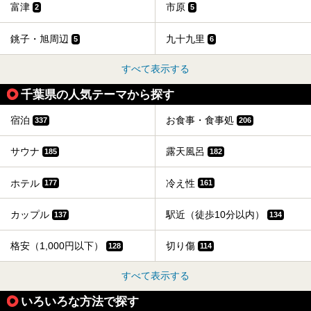
富津
市原
2
5
銚子・旭周辺
九十九里
5
6
すべて表示する
千葉県の人気テーマから探す
宿泊
お食事・食事処
337
206
サウナ
露天風呂
185
182
ホテル
冷え性
177
161
カップル
駅近（徒歩10分以内）
137
134
格安（1,000円以下）
切り傷
128
114
すべて表示する
いろいろな方法で探す