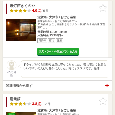
暖灯館きくのや
お気に入
りに追加
4.0点
/ 6 件
滋賀県 / 大津市 / おごと温泉
栗東駅9.64km
おごと温泉駅837m
JR湖西線 おごと温泉駅よりタクシー利用3分名神高速 京都
東ICより…
営業時間 11:00～20:30
入浴料金 13,300円～
日帰り
宿泊
旅館
楽天トラベルの宿泊プランを見る
ドライブがてら日帰り温泉に寄ってみました、 落ち着けてお湯も
いいです。のんびり静かに入りたい方にオススメです。是非
40代 男
性
関連情報から探す
湯元舘
お気に入
りに追加
3.8点
/ 12 件
滋賀県 / 大津市 / おごと温泉
栗東駅9.75km
おごと温泉駅1.01km