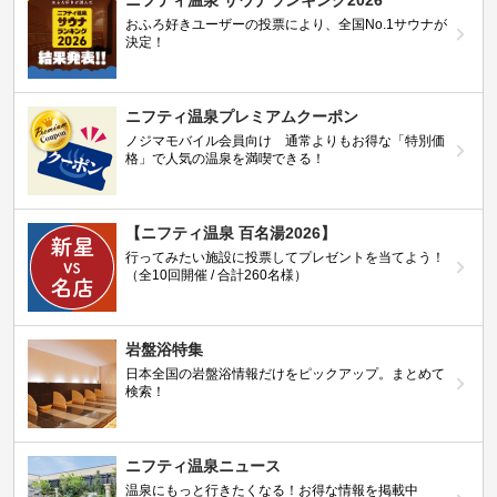
ニフティ温泉 サウナランキング2026
おふろ好きユーザーの投票により、全国No.1サウナが
決定！
ニフティ温泉プレミアムクーポン
ノジマモバイル会員向け 通常よりもお得な「特別価
格」で人気の温泉を満喫できる！
【ニフティ温泉 百名湯2026】
行ってみたい施設に投票してプレゼントを当てよう！
（全10回開催 / 合計260名様）
岩盤浴特集
日本全国の岩盤浴情報だけをピックアップ。まとめて
検索！
ニフティ温泉ニュース
温泉にもっと行きたくなる！お得な情報を掲載中