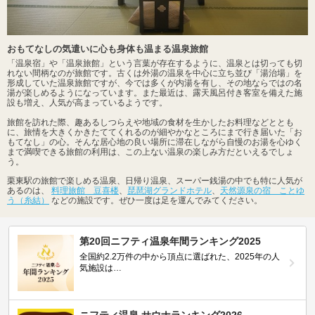
おもてなしの気遣いに心も身体も温まる温泉旅館
「温泉宿」や「温泉旅館」という言葉が存在するように、温泉とは切っても切
れない間柄なのが旅館です。古くは外湯の温泉を中心に立ち並び「湯治場」を
形成していた温泉旅館ですが、今では多くが内湯を有し、その地ならではの名
湯が楽しめるようになっています。また最近は、露天風呂付き客室を備えた施
設も増え、人気が高まっているようです。
旅館を訪れた際、趣あるしつらえや地域の食材を生かしたお料理などととも
に、旅情を大きくかきたててくれるのが細やかなところにまで行き届いた「お
もてなし」の心。そんな居心地の良い場所に滞在しながら自慢のお湯を心ゆく
まで満喫できる旅館の利用は、この上ない温泉の楽しみ方だといえるでしょ
う。
栗東駅の旅館で楽しめる温泉、日帰り温泉、スーパー銭湯の中でも特に人気が
あるのは、
料理旅館 豆喜楼
、
琵琶湖グランドホテル
、
天然源泉の宿 ことゆ
う（糸結）
などの施設です。ぜひ一度は足を運んでみてください。
第20回ニフティ温泉年間ランキング2025
全国約2.2万件の中から頂点に選ばれた、2025年の人
気施設は…