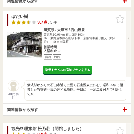
関連情報から探す
ぼだい樹
お気に入
りに追加
3.7点
/ 5 件
滋賀県 / 大津市 / 石山温泉
栗東駅10.66km
石山寺駅303m
JR・東海道本線石山駅下車、京阪電車乗り換え（約4
分）、 終点京阪石…
営業時間
入浴料金 ～
宿泊
旅館
楽天トラベルの宿泊プランを見る
紫式部ゆかりの石山寺近くに湧く石山温泉に佇む、昭和25年に開
業した数寄造り風の純和風旅館。平日に、一泊二食付きで利用し
て来…
40代 男
性
関連情報から探す
観光料理旅館 松乃荘（閉館しました）
お気に入
りに追加