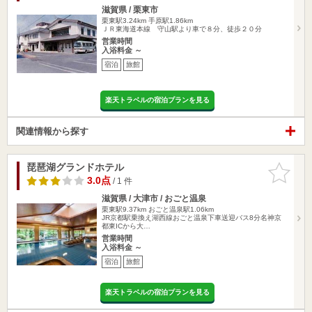
滋賀県 / 栗東市
栗東駅3.24km
手原駅1.86km
ＪＲ東海道本線 守山駅より車で８分、徒歩２０分
営業時間
入浴料金 ～
宿泊
旅館
楽天トラベルの宿泊プランを見る
関連情報から探す
琵琶湖グランドホテル
お気に入
りに追加
3.0点
/ 1 件
滋賀県 / 大津市 / おごと温泉
栗東駅9.37km
おごと温泉駅1.06km
JR京都駅乗換え湖西線おごと温泉下車送迎バス8分名神京
都東ICから大…
営業時間
入浴料金 ～
宿泊
旅館
楽天トラベルの宿泊プランを見る