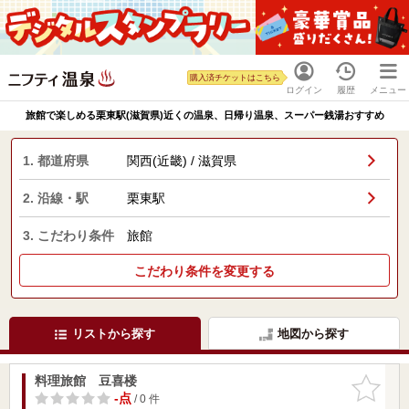
購入済チケットはこちら
ログイン
履歴
メニュー
旅館で楽しめる栗東駅(滋賀県)近くの温泉、日帰り温泉、スーパー銭湯おすすめ
1. 都道府県
関西(近畿) / 滋賀県
2. 沿線・駅
栗東駅
3. こだわり条件
旅館
こだわり条件を変更する
リストから探す
地図から探す
料理旅館 豆喜楼
お気に入
りに追加
-点
/ 0 件