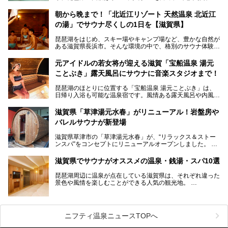
分も多く、水と緑に恵まれています。古くから交通の要衝と
して栄え、県内には世界遺産の比叡山延暦寺、天守が国宝に
朝から晩まで！「北近江リゾート 天然温泉 北近江
指定されている彦根城、国の特別史跡の安土城跡など、多数
の湯」でサウナ尽くしの1日を【滋賀県】
の史跡があります。
今回は、滋賀県でおすすめのスーパー銭湯をご紹介します。
琵琶湖をはじめ、スキー場やキャンプ場など、豊かな自然が
琵琶湖の雄大な景色を眺めながら入れる施設もありますよ。
ある滋賀県長浜市。そんな環境の中で、格別のサウナ体験を
してみませんか？
元アイドルの若女将が迎える滋賀「宝船温泉 湯元
今回は、「北近江リゾート 天然温泉 北近江の湯」で朝から
ことぶき」露天風呂にサウナに音楽スタジオまで！
晩まで楽しめる過ごし方をご紹介！ サウナ設備やサウナド
リンクにサウナ飯など、サウナ尽くしの一日になること、間
琵琶湖のほとりに位置する「宝船温泉 湯元ことぶき」は、
違いなしですよ。
日帰り入浴も可能な温泉宿です。風情ある露天風呂や内風
───
呂、さらに2023年10月、屋外にバレルサウナのエリアがオ
提供元：北近江リゾート 天然温泉 北近江の湯【PR】
ープン。湖からそよぐ爽やかな風を感じながらサウナと温泉
この記事は北近江リゾート 天然温泉 北近江の湯のPR記事で
滋賀県「草津湯元水春」がリニューアル！岩盤房や
が楽しめます。
す。
バレルサウナが新登場
近江牛や琵琶湖にしかいない珍しい魚など滋賀グルメに舌鼓
滋賀県草津市の「草津湯元水春」が、“リラックス＆ストー
を打てるのも醍醐味の一つ。そして、若女将はなんと「元ア
ンスパ”をコンセプトにリニューアルオープンしました。
イドル」の現役アーティスト。音楽スタジオまで備えたユニ
岩盤浴エリアがゆったりくつろげる広いスペースに一新され
ークなお宿の多彩な魅力をご紹介します。
たほか、岩盤房やバレルサウナも新設されました。さらに地
滋賀県でサウナがオススメの温泉・銭湯・スパ10選
産地消をテーマにしたレストランメニューもパワーアップ。
今回新しくなった「草津湯元水春」の魅力を余すところなく
琵琶湖周辺に温泉が点在している滋賀県は、それぞれ違った
紹介します。
景色や風情を楽しむことができる人気の観光地。
今回は、そんな滋賀県でサウナに入れるおすすめ施設を厳選
してご紹介します！
旅行やお出かけのついではもちろん、近隣にお住いの方はぜ
ひ気軽に立ち寄ってみてくださいね。
ニフティ温泉ニュースTOPへ