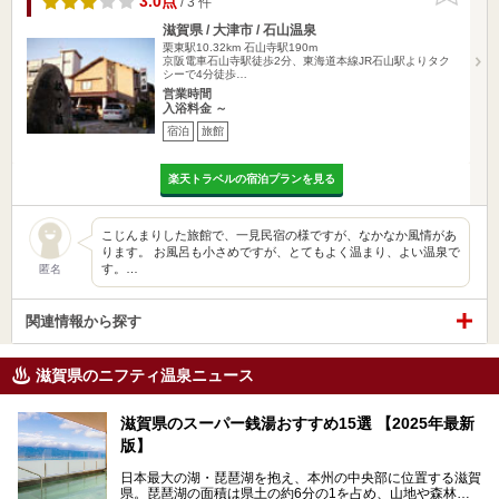
3.0点
/ 3 件
滋賀県 / 大津市 / 石山温泉
栗東駅10.32km
石山寺駅190m
京阪電車石山寺駅徒歩2分、東海道本線JR石山駅よりタク
シーで4分徒歩…
営業時間
入浴料金 ～
宿泊
旅館
楽天トラベルの宿泊プランを見る
こじんまりした旅館で、一見民宿の様ですが、なかなか風情があ
ります。 お風呂も小さめですが、とてもよく温まり、よい温泉で
す。…
匿名
関連情報から探す
滋賀県のニフティ温泉ニュース
滋賀県のスーパー銭湯おすすめ15選 【2025年最新
版】
日本最大の湖・琵琶湖を抱え、本州の中央部に位置する滋賀
県。琵琶湖の面積は県土の約6分の1を占め、山地や森林部