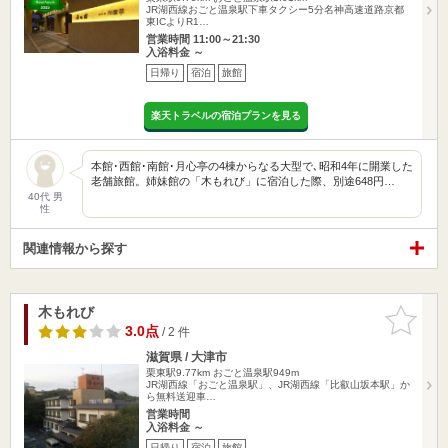
JR湖西線おごと温泉駅下車タクシー5分名神高速道路京都
東ICよりR1…
営業時間 11:00～21:30
入浴料金 ～
日帰り
宿泊
旅館
楽天トラベルの宿泊プランを見る
本館･西館･南館･月心亭の4棟からなる大型で､昭和4年に開業した
老舗旅館。姉妹館の「木もれび」に宿泊した際、別途648円…
40代 男
性
関連情報から探す
木もれび
お気に入
りに追加
3.0点
/ 2 件
滋賀県 / 大津市
栗東駅9.77km
おごと温泉駅949m
JR湖西線「おごと温泉駅」、JR湖西線「比叡山坂本駅」か
ら無料送迎車…
営業時間
入浴料金 ～
日帰り
宿泊
旅館