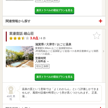
楽天トラベルの宿泊プランを見る
関連情報から探す
里湯昔話 雄山荘
お気に入
りに追加
3.8点
/ 4 件
滋賀県 / 大津市 / おごと温泉
栗東駅9.99km
おごと温泉駅680m
JR湖西線おごと温泉駅より送迎バス名神京都東ICより湖西
バイパス経由…
営業時間
入浴料金 ～
宿泊
旅館
楽天トラベルの宿泊プランを見る
温泉の質という意味では「よくわからん」という評価しかできま
せんが、風情や設備や料理という所が高くつけられます。 正直、
滋…
40代 男
性