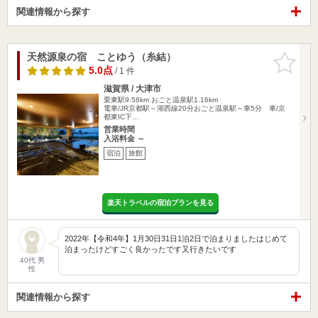
関連情報から探す
天然源泉の宿 ことゆう（糸結）
お気に入
りに追加
5.0点
/ 1 件
滋賀県 / 大津市
栗東駅9.58km
おごと温泉駅1.16km
電車/JR京都駅～湖西線20分おごと温泉駅～車5分 車/京
都東IC下…
営業時間
入浴料金 ～
宿泊
旅館
楽天トラベルの宿泊プランを見る
2022年【令和4年】1月30日31日1泊2日で泊まりましたはじめて
泊まったけどすごく良かったです又行きたいです
40代 男
性
関連情報から探す