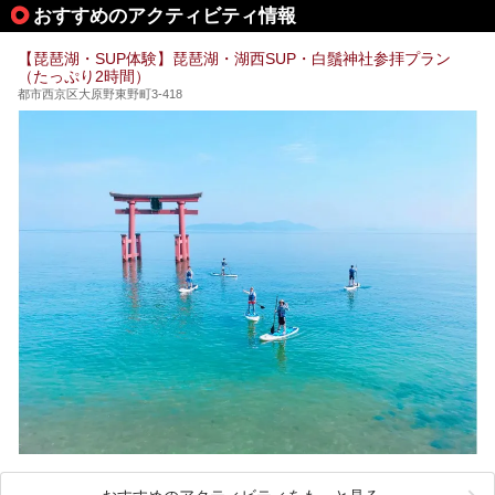
おすすめのアクティビティ情報
【琵琶湖・SUP体験】琵琶湖・湖西SUP・白鬚神社参拝プラン
（たっぷり2時間）
都市西京区大原野東野町3-418