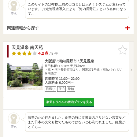
このサイトの10年以上前の口コミとは大きくシステムが変わって
います。 指定管理者導入により「河内長野荘」という名称になっ
て…
匿名
関連情報から探す
天見温泉 南天苑
お気に入
りに追加
4.2点
/ 8 件
大阪府 / 河内長野市 / 天見温泉
富田林駅11.91km
天見駅92m
・車 ■ 河内長野市街より、国道371号線（石仏バイパス）
を南西方…
営業時間 11:30～22:00
入浴料金 6,000円～
日帰り
宿泊
旅館
楽天トラベルの宿泊プランを見る
法事のため行きました。食事の時に従業員のさりげない言葉など
まだ日本の文化も捨てたものではないと心洗われました。紅葉が
とても…
匿名