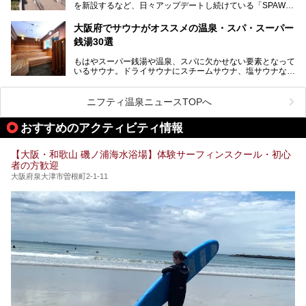
を新設するなど、日々アップデートし続けている「SPAWO
タイムまで満喫できる長時間滞在型の施設なので、一日中ゆ
RLD HOTEL＆RESORT」（以下スパワールド）。
ったりと過ごしたいときにおすすめ。大うちわやタオルによ
そんなスパワールドが2025年11月15日（土）に、新たな浴
る迫力ある熱波パフォーマンスも毎日行われており、“とと
大阪府でサウナがオススメの温泉・スパ・スーパー
室や日本最大級140人収容の大規模サウナを携えてリニュー
のう”体験をしっかり楽しめるのもポイントです。
銭湯30選
アルオープン！浴室である4F・6Fそれぞれにリニューアル
が施されており、その総工費はなんと13.5億円！
さらに館内でくつろぐだけでなく、隣接するビルにはカラオ
もはやスーパー銭湯や温泉、スパに欠かせない要素となって
大規模リニューアルの全容を確認すべく、リニューアルプレ
ケやボウリングといった遊び場もあり、友人同士やカップル
いるサウナ。ドライサウナにスチームサウナ、塩サウナな
オープンイベントに行ってきました！今回はそのリニューア
で“遊び+癒し”の一日を過ごすのにもぴったり。
ど、いくつか異なるタイプが楽しめたり、水風呂や外気浴ス
ル部分の概要をお届けします。
ペース、ロウリュウなど、心ゆくまで楽しむためのサービス
今回は、あるごの湯を訪問し、チムジルバンやお風呂、食事
が充実した施設も多くみられます。
ニフティ温泉ニュースTOPへ
処にいたるまで魅力をたっぷり堪能してきたので、その全容
を詳しく紹介します！
今回はそんなサウナにこだわった、大阪府内のオススメ温
おすすめのアクティビティ情報
泉・銭湯・スパを30件紹介したいと思います！
【大阪・和歌山 磯ノ浦海水浴場】体験サーフィンスクール・初心
者の方歓迎
大阪府泉大津市曽根町2-1-11