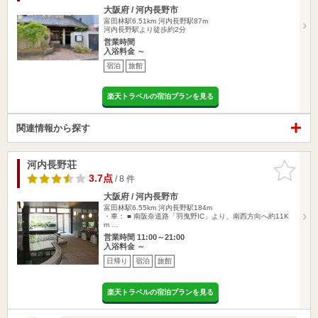
大阪府 / 河内長野市
富田林駅6.51km
河内長野駅87m
河内長野駅より徒歩約2分
営業時間
入浴料金 ～
宿泊
旅館
楽天トラベルの宿泊プランを見る
関連情報から探す
河内長野荘
お気に入
りに追加
3.7点
/ 8 件
大阪府 / 河内長野市
富田林駅6.55km
河内長野駅184m
・車： ■ 南阪奈道路「羽曳野IC」より、南西方向へ約11K
m …
営業時間 11:00～21:00
入浴料金 ～
日帰り
宿泊
旅館
楽天トラベルの宿泊プランを見る