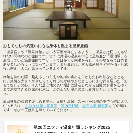
おもてなしの気遣いに心も身体も温まる温泉旅館
「温泉宿」や「温泉旅館」という言葉が存在するように、温泉とは切っても切
れない間柄なのが旅館です。古くは外湯の温泉を中心に立ち並び「湯治場」を
形成していた温泉旅館ですが、今では多くが内湯を有し、その地ならではの名
湯が楽しめるようになっています。また最近は、露天風呂付き客室を備えた施
設も増え、人気が高まっているようです。
旅館を訪れた際、趣あるしつらえや地域の食材を生かしたお料理などととも
に、旅情を大きくかきたててくれるのが細やかなところにまで行き届いた「お
もてなし」の心。そんな居心地の良い場所に滞在しながら自慢のお湯を心ゆく
まで満喫できる旅館の利用は、この上ない温泉の楽しみ方だといえるでしょ
う。
富田林駅の旅館で楽しめる温泉、日帰り温泉、スーパー銭湯の中でも特に人気
があるのは、
おばな旅館 富貴亭
、
河内長野荘
、
天見温泉 南天苑
などの施設
です。ぜひ一度は足を運んでみてください。
第20回ニフティ温泉年間ランキング2025