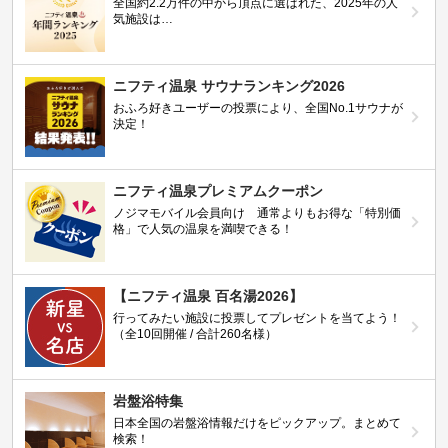
全国約2.2万件の中から頂点に選ばれた、2025年の人
気施設は…
ニフティ温泉 サウナランキング2026
おふろ好きユーザーの投票により、全国No.1サウナが
決定！
ニフティ温泉プレミアムクーポン
ノジマモバイル会員向け 通常よりもお得な「特別価
格」で人気の温泉を満喫できる！
【ニフティ温泉 百名湯2026】
行ってみたい施設に投票してプレゼントを当てよう！
（全10回開催 / 合計260名様）
岩盤浴特集
日本全国の岩盤浴情報だけをピックアップ。まとめて
検索！