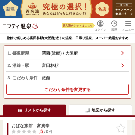
購入済チケットはこちら
ログイン
履歴
メニュー
旅館で楽しめる富田林駅(大阪府)近くの温泉、日帰り温泉、スーパー銭湯おすすめ
1. 都道府県
関西(近畿) / 大阪府
2. 沿線・駅
富田林駅
3. こだわり条件
旅館
こだわり条件を変更する
リストから探す
地図から探す
おばな旅館 富貴亭
お気に入
りに追加
-点
/ 0 件