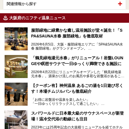
関連情報から探す
大阪府のニフティ温泉ニュース
服部緑地に緑豊かな癒し温浴施設が堂々誕生！「S
PA&SAUNA水春 服部緑地」を徹底取材
2026年6月5日、大阪・服部緑地エリアに「SPA&SAUNA水
春 服部緑地」がグランドオープン。
当初の計画から約5年の時を経て誕生した本施設は、温泉・
「鶴見緑地湯元水春」がリニューアル！岩盤LOUN
サウナ・岩盤浴・フィットネス・ラウンジ・レストランなど
GEや瞑想サウナで一日ゆっくり満喫できる施設に
を融合した、これまでの“水春”のイメージをさらに進化させ
た大型ウェルネス施設です。
2026年4月22日にリニューアルオープンした「鶴見緑地湯
元水春」。源泉かけ流しのお風呂や多彩な岩盤浴があること
今回はオープン前の内覧会に参加し、館内のこだわりポイン
で人気の施設ですが、リニューアルを経てこれまで以上
トを徹底取材してきました。
に“一日中くつろげる場所”としてパワーアップしています。
サウナー注目の3種のサウナや160cmの深水風呂、没入感の
【クーポン有】神州温泉 あるごの湯を1日遊び尽く
高い岩盤浴エリア、日本最大の台数を誇る最新AIフィットネ
す！本場チムジルバンも徹底紹介
今回のリニューアルでは、新たに登場した瞑想サウナをはじ
スマシンなど、見どころ満載の館内を詳しくご紹介します。
め、岩盤浴エリアや休憩スペースの充実、レストランなど、
「お得に岩盤浴や温泉を楽しみたい」
見どころが盛りだくさん。日常の疲れを癒やしたい方はもち
「一日ゆっくりリラックスして過ごしたい」
ろん、休日にゆったり過ごしたい方にもぴったりの内容とな
そんな方におすすめなのが、クーポンを使ってお得に長時間
っています。
利用できる「神州温泉 あるごの湯」です。
スパワールドに日本最大級のサウナスペースが新登
本記事では、そんなリニューアル後の注目ポイントを詳しく
場！温冷交代浴の動線にも注目
あるごの湯は、大阪府豊中市にある日帰り温浴施設で、阪急
紹介します。これから「鶴見緑地湯元水春」に訪れる方や、
宝塚線「三国駅」から徒歩約10分とアクセスも良好です。
より満足度の高い過ごし方をしたい方はぜひお読みくださ
2023年には25周年記念の大規模リニューアルを経てホテル
チムジルバン（岩盤浴）を中心に、発汗・リラックス・漫画
い。