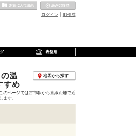
お気に入りの温泉
最近の履歴
ログイン
ID作成
グ
岩盤浴
くの温
地図から探す
すすめ
このページでは古市駅から直線距離で近
します。