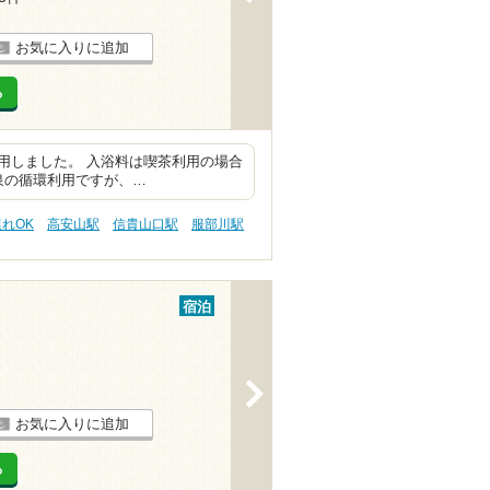
お気に入りに追加
る
用しました。 入浴料は喫茶利用の場合
純泉の循環利用ですが、…
連れOK
高安山駅
信貴山口駅
服部川駅
宿泊
>
お気に入りに追加
る