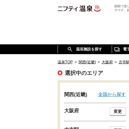
旅館で楽
サウナ、
温浴施設を探す
電
温泉TOP
>
関西(近畿)
>
大阪府
>
古市
選択中のエリア
全国から探す
関西(近畿)
大阪府
変更