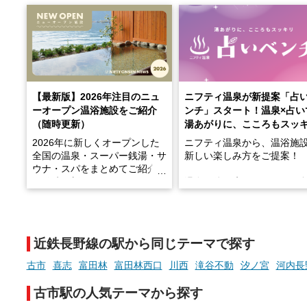
【最新版】2026年注目のニュ
ニフティ温泉が新提案「占
ーオープン温浴施設をご紹介
ンチ」スタート！温泉×占い
（随時更新）
湯あがりに、こころもスッ
2026年に新しくオープンした
ニフティ温泉から、温浴施
全国の温泉・スーパー銭湯・サ
新しい楽しみ方をご提案！
ウナ・スパをまとめてご紹介！
※随時更新しています
温泉で体を癒したあとに、
でこころもスッキリ──そん
天然温泉や露天風呂、注目のサ
新体験が楽しめる「占いベ
ウナなど、こだわりの魅力がつ
チ」を展開中♨
まったスポットが続々登場して
近鉄長野線の駅から同じテーマで探す
います。
手相やタロットなど気軽に
現地取材記事もあわせて紹介し
める占いで、“ととのう”お
古市
喜志
富田林
富田林西口
川西
滝谷不動
汐ノ宮
河内長
ていますので、気になる施設は
時間を、もっと特別に。
ぜひチェックして次のおでかけ
古市駅の人気テーマから探す
先の参考にしてみてください