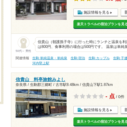
施設情報を見る
楽天トラベルの宿泊プランを見
信貴山（朝護孫子寺）に行った時にランチと温泉を利
は800円、食事利用の場合は500円です。 温泉は単
50代～ 男性
関連情報
生駒 単純温泉・単純泉
生駒 宿泊
生駒 カップル
生駒 子
河内堅上駅
信貴山 料亭旅館みよし
奈良県 / 生駒郡三郷町 /
古市駅8.48km
/
信貴山下駅1.87km
- 点
/ 0件
施設情報を見る
楽天トラベルの宿泊プランを見