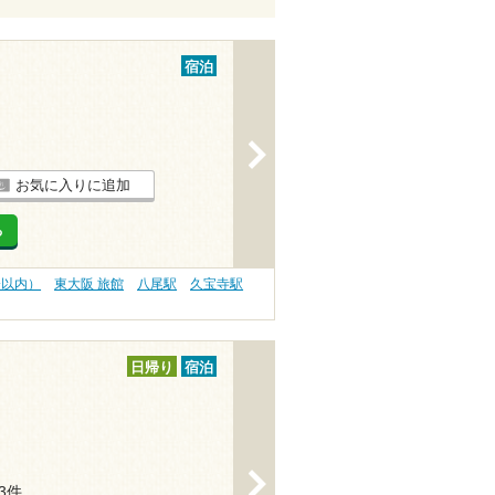
宿泊
>
お気に入りに追加
る
分以内）
東大阪 旅館
八尾駅
久宝寺駅
日帰り
宿泊
>
13件