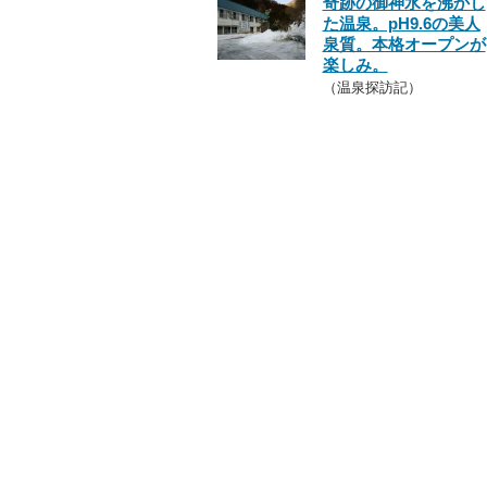
奇跡の御神水を沸かし
た温泉。pH9.6の美人
泉質。本格オープンが
楽しみ。
（温泉探訪記）