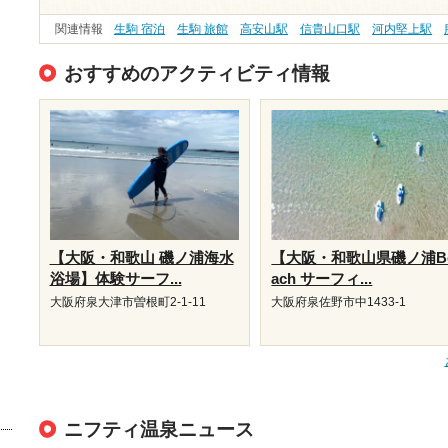
関連情報
生駒 宿泊
生駒 旅館
高安山駅
信貴山口駅
河内堅上駅
おすすめのアクティビティ情報
【大阪・和歌山 磯ノ浦海水
【大阪・和歌山県磯ノ浦B
浴場】体験サーフ...
ach サーフィ...
大阪府泉大津市曽根町2-1-11
大阪府泉佐野市中1433-1
ニフティ温泉ニュース