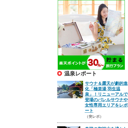
温泉レポート
サウナ＆露天が劇的進
化「極楽湯 羽生温
泉」！リニューアルで
登場のバレルサウナや
女性専用エリアをレポ
ート
（突レポ）