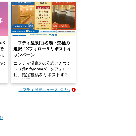
いベ
ニフティ温泉|百名湯・究極の
で
選択！Xフォロー＆リポストキ
キリ
ャンペーン
設の
ニフティ温泉のX公式アカウン
ト（@niftyonsen）をフォロー
し、指定投稿をリポストする
占い
と、抽選で各回26（ふろ）名
な
様（合計260名様）に選べるe-
ニフティ温泉ニュースTOPへ
ン
GIFT500円分をプレゼントい
たします。
楽し
ふろ
野