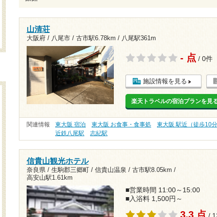
山清荘
大阪府 / 八尾市 /
古市駅6.78km
/
八尾駅361m
- 点
/ 0件
施設情報を見る
楽天トラベルの宿泊プランを見
関連情報
東大阪 宿泊
東大阪 お食事・食事処
東大阪 駅近（徒歩10
近鉄八尾駅
志紀駅
信貴山観光ホテル
奈良県 / 生駒郡三郷町 / 信貴山温泉 /
古市駅8.05km
/
高安山駅1.61km
■営業時間 11:00～15:00
■入浴料 1,500円～
3.3 点
/ 