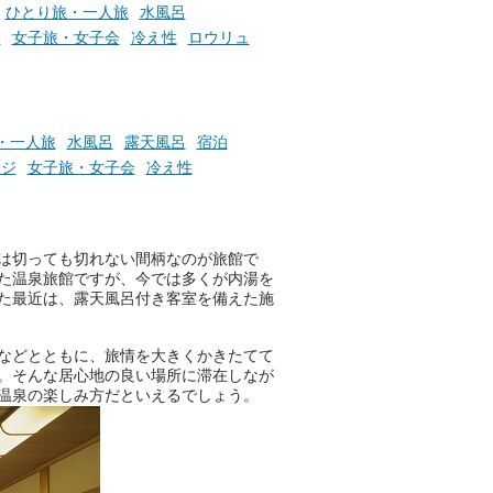
ひとり旅・一人旅
水風呂
泊
女子旅・女子会
冷え性
ロウリュ
・一人旅
水風呂
露天風呂
宿泊
ージ
女子旅・女子会
冷え性
は切っても切れない間柄なのが旅館で
た温泉旅館ですが、今では多くが内湯を
た最近は、露天風呂付き客室を備えた施
などとともに、旅情を大きくかきたてて
。そんな居心地の良い場所に滞在しなが
温泉の楽しみ方だといえるでしょう。