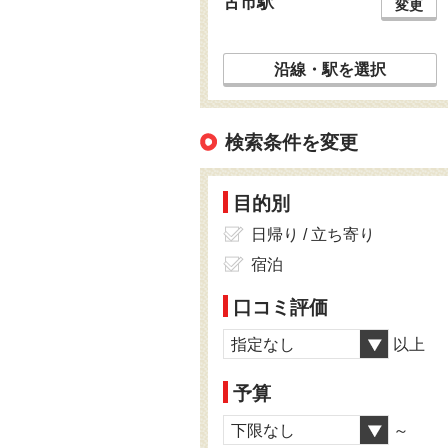
古市駅
変更
沿線・駅を選択
検索条件を変更
目的別
日帰り / 立ち寄り
宿泊
口コミ評価
指定なし
以上
予算
下限なし
～