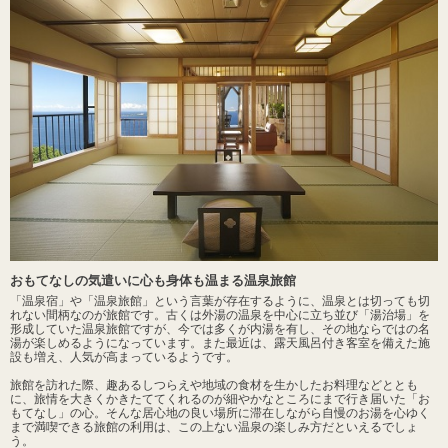
おもてなしの気遣いに心も身体も温まる温泉旅館
「温泉宿」や「温泉旅館」という言葉が存在するように、温泉とは切っても切
れない間柄なのが旅館です。古くは外湯の温泉を中心に立ち並び「湯治場」を
形成していた温泉旅館ですが、今では多くが内湯を有し、その地ならではの名
湯が楽しめるようになっています。また最近は、露天風呂付き客室を備えた施
設も増え、人気が高まっているようです。
旅館を訪れた際、趣あるしつらえや地域の食材を生かしたお料理などととも
に、旅情を大きくかきたててくれるのが細やかなところにまで行き届いた「お
もてなし」の心。そんな居心地の良い場所に滞在しながら自慢のお湯を心ゆく
まで満喫できる旅館の利用は、この上ない温泉の楽しみ方だといえるでしょ
う。