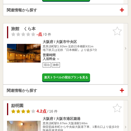
関連情報から探す
旅館 くら本
お気に入
りに追加
-点
/ 0 件
大阪府 / 大阪市中央区
恵美須町駅1.92km
近鉄日本橋駅431m
地下鉄又は近鉄『日本橋駅』より徒歩7分
営業時間
入浴料金 ～
宿泊
旅館
楽天トラベルの宿泊プランを見る
関連情報から探す
励明園
お気に入
りに追加
4.2点
/ 16 件
大阪府 / 大阪市港区築港
恵美須町駅6.67km
大阪港駅246m
御堂筋線本町から中央線大阪港下車、1番出口より徒歩3分
阪神高速湾岸線…