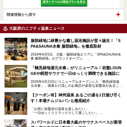
楽天トラベルの宿泊プランを見る
関連情報から探す
大阪府のニフティ温泉ニュース
服部緑地に緑豊かな癒し温浴施設が堂々誕生！「S
PA&SAUNA水春 服部緑地」を徹底取材
2026年6月5日、大阪・服部緑地エリアに「SPA&SAUNA水
春 服部緑地」がグランドオープン。
当初の計画から約5年の時を経て誕生した本施設は、温泉・
「鶴見緑地湯元水春」がリニューアル！岩盤LOUN
サウナ・岩盤浴・フィットネス・ラウンジ・レストランなど
GEや瞑想サウナで一日ゆっくり満喫できる施設に
を融合した、これまでの“水春”のイメージをさらに進化させ
た大型ウェルネス施設です。
2026年4月22日にリニューアルオープンした「鶴見緑地湯
元水春」。源泉かけ流しのお風呂や多彩な岩盤浴があること
今回はオープン前の内覧会に参加し、館内のこだわりポイン
で人気の施設ですが、リニューアルを経てこれまで以上
トを徹底取材してきました。
に“一日中くつろげる場所”としてパワーアップしています。
サウナー注目の3種のサウナや160cmの深水風呂、没入感の
【クーポン有】神州温泉 あるごの湯を1日遊び尽く
高い岩盤浴エリア、日本最大の台数を誇る最新AIフィットネ
す！本場チムジルバンも徹底紹介
今回のリニューアルでは、新たに登場した瞑想サウナをはじ
スマシンなど、見どころ満載の館内を詳しくご紹介します。
め、岩盤浴エリアや休憩スペースの充実、レストランなど、
「お得に岩盤浴や温泉を楽しみたい」
見どころが盛りだくさん。日常の疲れを癒やしたい方はもち
「一日ゆっくりリラックスして過ごしたい」
ろん、休日にゆったり過ごしたい方にもぴったりの内容とな
そんな方におすすめなのが、クーポンを使ってお得に長時間
っています。
利用できる「神州温泉 あるごの湯」です。
スパワールドに日本最大級のサウナスペースが新登
本記事では、そんなリニューアル後の注目ポイントを詳しく