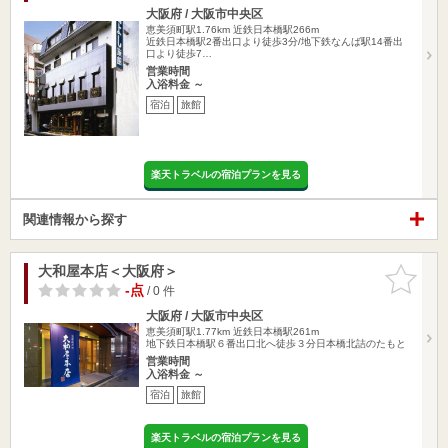
大阪府 / 大阪市中央区
恵美須町駅1.76km
近鉄日本橋駅266m
近鉄日本橋駅2番出口より徒歩3分/地下鉄なんば駅14番出
口より徒歩7…
営業時間
入浴料金 ～
宿泊
旅館
楽天トラベルの宿泊プランを見る
関連情報から探す
大和屋本店＜大阪府＞
お気に入
りに追加
-点
/ 0 件
大阪府 / 大阪市中央区
恵美須町駅1.77km
近鉄日本橋駅261m
地下鉄日本橋駅６番出口北へ徒歩３分日本橋北詰のたもと
営業時間
入浴料金 ～
宿泊
旅館
楽天トラベルの宿泊プランを見る