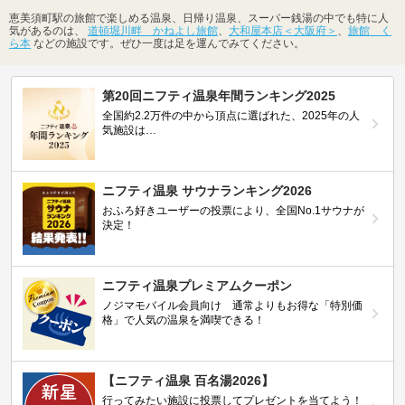
恵美須町駅の旅館で楽しめる温泉、日帰り温泉、スーパー銭湯の中でも特に人
気があるのは、
道頓堀川畔 かねよし旅館
、
大和屋本店＜大阪府＞
、
旅館 く
ら本
などの施設です。ぜひ一度は足を運んでみてください。
第20回ニフティ温泉年間ランキング2025
全国約2.2万件の中から頂点に選ばれた、2025年の人
気施設は…
ニフティ温泉 サウナランキング2026
おふろ好きユーザーの投票により、全国No.1サウナが
決定！
ニフティ温泉プレミアムクーポン
ノジマモバイル会員向け 通常よりもお得な「特別価
格」で人気の温泉を満喫できる！
【ニフティ温泉 百名湯2026】
行ってみたい施設に投票してプレゼントを当てよう！