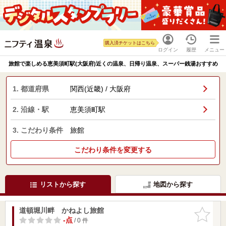
購入済チケットはこちら
ログイン
履歴
メニュー
旅館で楽しめる恵美須町駅(大阪府)近くの温泉、日帰り温泉、スーパー銭湯おすすめ
1. 都道府県
関西(近畿) / 大阪府
2. 沿線・駅
恵美須町駅
3. こだわり条件
旅館
こだわり条件を変更する
リストから探す
地図から探す
道頓堀川畔 かねよし旅館
お気に入
りに追加
-点
/ 0 件