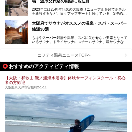
場！温冷交代浴の動線にも注目
あるごの湯は、大阪府豊中市にある日帰り温浴施設で、阪急
紹介します。これから「鶴見緑地湯元水春」に訪れる方や、
宝塚線「三国駅」から徒歩約10分とアクセスも良好です。
より満足度の高い過ごし方をしたい方はぜひお読みくださ
2023年には25周年記念の大規模リニューアルを経てホテル
チムジルバン（岩盤浴）を中心に、発汗・リラックス・漫画
い。
を新設するなど、日々アップデートし続けている「SPAWO
タイムまで満喫できる長時間滞在型の施設なので、一日中ゆ
RLD HOTEL＆RESORT」（以下スパワールド）。
ったりと過ごしたいときにおすすめ。大うちわやタオルによ
そんなスパワールドが2025年11月15日（土）に、新たな浴
る迫力ある熱波パフォーマンスも毎日行われており、“とと
大阪府でサウナがオススメの温泉・スパ・スーパー
室や日本最大級140人収容の大規模サウナを携えてリニュー
のう”体験をしっかり楽しめるのもポイントです。
銭湯30選
アルオープン！浴室である4F・6Fそれぞれにリニューアル
が施されており、その総工費はなんと13.5億円！
さらに館内でくつろぐだけでなく、隣接するビルにはカラオ
もはやスーパー銭湯や温泉、スパに欠かせない要素となって
大規模リニューアルの全容を確認すべく、リニューアルプレ
ケやボウリングといった遊び場もあり、友人同士やカップル
いるサウナ。ドライサウナにスチームサウナ、塩サウナな
オープンイベントに行ってきました！今回はそのリニューア
で“遊び+癒し”の一日を過ごすのにもぴったり。
ど、いくつか異なるタイプが楽しめたり、水風呂や外気浴ス
ル部分の概要をお届けします。
ペース、ロウリュウなど、心ゆくまで楽しむためのサービス
今回は、あるごの湯を訪問し、チムジルバンやお風呂、食事
が充実した施設も多くみられます。
ニフティ温泉ニュースTOPへ
処にいたるまで魅力をたっぷり堪能してきたので、その全容
を詳しく紹介します！
今回はそんなサウナにこだわった、大阪府内のオススメ温
おすすめのアクティビティ情報
泉・銭湯・スパを30件紹介したいと思います！
【大阪・和歌山 磯ノ浦海水浴場】体験サーフィンスクール・初心
者の方歓迎
大阪府泉大津市曽根町2-1-11