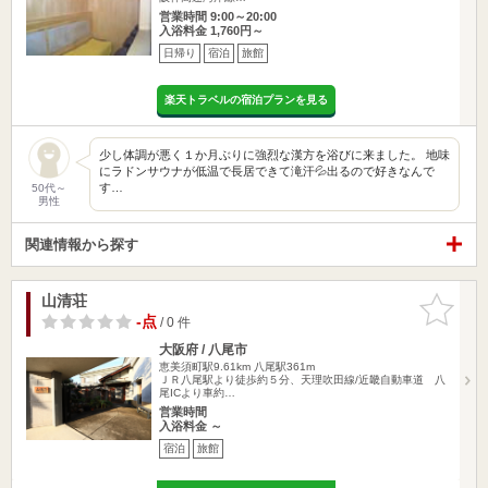
営業時間 9:00～20:00
入浴料金 1,760円～
日帰り
宿泊
旅館
楽天トラベルの宿泊プランを見る
少し体調が悪く１か月ぶりに強烈な漢方を浴びに来ました。 地味
にラドンサウナが低温で長居できて滝汗💦出るので好きなんで
す…
50代～
男性
関連情報から探す
山清荘
お気に入
りに追加
-点
/ 0 件
大阪府 / 八尾市
恵美須町駅9.61km
八尾駅361m
ＪＲ八尾駅より徒歩約５分、天理吹田線/近畿自動車道 八
尾ICより車約…
営業時間
入浴料金 ～
宿泊
旅館