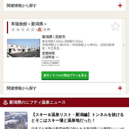
関連情報から探す
草薙旅館＜新潟県＞
お気に入
りに追加
-点
/ 0 件
新潟県 / 見附市
東光寺駅7.82km
見附駅2.51km
JR長岡駅より車25分／JR見附駅より車8分。北陸自動車
道：中之島見…
営業時間
入浴料金 ～
宿泊
旅館
楽天トラベルの宿泊プランを見る
関連情報から探す
新潟県のニフティ温泉ニュース
【スキー＆温泉リスト・新潟編】トンネルを抜ける
とそこはスキー場と温泉地だった！
日本でも有数の豪雪地帯で知られる新潟県には素晴らしいゲ