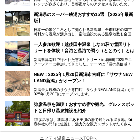
レンデが数多くあり、首都圏からのアクセスも良いため、関
東のスキーヤー＆スノーボーダー御用達となっています。ま
た全域にわたって月岡、赤倉、松之山、燕、妙高、岩室など
新潟県のスーパー銭湯おすすめ15選 【2025年最新
など、古くは文豪にも愛された歴史ある老舗温泉地が多いこ
版】
とで知られています。
今回はスキーヤーやスノーボーダーの“滑り疲れ”を癒やすた
日本一の米どころとして知られる新潟県。全市町村の30市
めに訪れたい、新潟県内にあるスキー場そばの温泉地をまと
町村から温泉が湧き出し、宿泊施設のある温泉地数も全国有
めました。
数で、魅力的な温泉がいっぱいの県でもあります。日帰りで
アフタースキーは温泉で決まりですね！
温泉が利用ができる宿泊施設も多く、スーパー銭湯も多彩な
一人参加歓迎！越後田中温泉 しなの荘で雪国リト
サービスを提供する施設がいろいろ。
リートを体験！音浴と温浴で調う（ととのう）とは
観光やレジャーに温泉を組み合わせれば、旅はさらに充実し
ますね。今回は、新潟県でおすすめのスーパー銭湯をご紹介
新潟県津南町で行われた雪国リトリートin津南町2025モニ
します。
ターツアーに参加してきました。テーマは「雪の奥信越！音
浴と温浴で調うリトリート」。
NEW：2025年1月20日新潟市古町に「サウナNEW
温泉ライターとして「温浴」は頻繁に体験していますが、
LAND新潟」がオープン！
「音浴」とは果たしてどんな体験なのでしょう？とても気に
なります。
新潟最大規模のサウナ専門店「サウナNEWLAND新潟」が2
025年1月20日にオープンします。
古町はかつて港町として栄えていた日本海有数の花街。この
街に再び笑顔と賑わいを取り戻し、新たなランドマークとし
なお、宿泊した温泉は日帰り入浴もできる秘湯「越後田中温
弥彦温泉を満喫！おすすめ宿や観光、グルメスポッ
て地域活性化を目指します。
泉 しなの荘」です。こちらについても詳しく紹介します。
トと日帰り温泉施設を紹介
サウナ室のテーマは「海賊船」‥⁉ ユニークなサウナ室を
含む３つのポイントをご紹介！
───
f弥彦温泉は、新潟県にある美肌の湯で知られる温泉地。彌
彦神社の門前に位置し、魅力的な観光スポットがたくさんあ
提供元：一般社団法人 雪国観光舎【PR】
ります。
この記事は一般社団法人 雪国観光舎のPRレポート記事で
この記事では、弥彦温泉の宿泊に最適なおすすめ宿や、日帰
ニフティ温泉ニュースTOPへ
す。