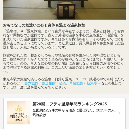
おもてなしの気遣いに心も身体も温まる温泉旅館
「温泉宿」や「温泉旅館」という言葉が存在するように、温泉とは切っても切
れない間柄なのが旅館です。古くは外湯の温泉を中心に立ち並び「湯治場」を
形成していた温泉旅館ですが、今では多くが内湯を有し、その地ならではの名
湯が楽しめるようになっています。また最近は、露天風呂付き客室を備えた施
設も増え、人気が高まっているようです。
旅館を訪れた際、趣あるしつらえや地域の食材を生かしたお料理などととも
に、旅情を大きくかきたててくれるのが細やかなところにまで行き届いた「お
もてなし」の心。そんな居心地の良い場所に滞在しながら自慢のお湯を心ゆく
まで満喫できる旅館の利用は、この上ない温泉の楽しみ方だといえるでしょ
う。
東光寺駅の旅館で楽しめる温泉、日帰り温泉、スーパー銭湯の中でも特に人気
があるのは、
会六旅館
、
割烹旅館 公楽
、
草薙旅館＜新潟県＞
などの施設で
す。ぜひ一度は足を運んでみてください。
第20回ニフティ温泉年間ランキング2025
全国約2.2万件の中から頂点に選ばれた、2025年の人
気施設は…