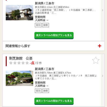
新潟県 / 三条市
東光寺駅4.11km
北三条駅454m
ＪＲ上越新幹線「燕三条駅」、ＪＲ信越線「東三条駅」、
北越自動車道「三…
営業時間
入浴料金 ～
宿泊
旅館
楽天トラベルの宿泊プランを見る
関連情報から探す
割烹旅館 公楽
お気に入
りに追加
-点
/ 0 件
新潟県 / 三条市
東光寺駅5.79km
東三条駅4.47km
ＪＲ信越線 東三条駅より車で１０分／ＪＲ 燕三条駅よ
り車で２０分／北…
営業時間
入浴料金 ～
宿泊
旅館
楽天トラベルの宿泊プランを見る