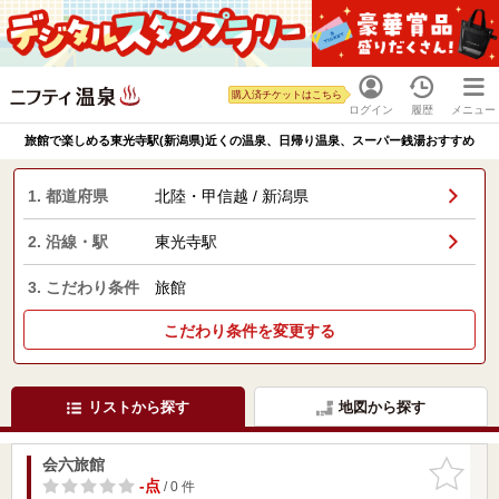
購入済チケットはこちら
ログイン
履歴
メニュー
旅館で楽しめる東光寺駅(新潟県)近くの温泉、日帰り温泉、スーパー銭湯おすすめ
1. 都道府県
北陸・甲信越 / 新潟県
2. 沿線・駅
東光寺駅
3. こだわり条件
旅館
こだわり条件を変更する
リストから探す
地図から探す
会六旅館
お気に入
りに追加
-点
/ 0 件