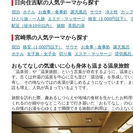
日向住吉駅の人気テーマから探す
ね。
宿泊
ホテル
お食事・食事処
露天風呂
サウナ
冷え性
カッ
ひとり旅・一人旅
エステ・マッサージ
格安（1,000円以下）
駅近（徒歩10分以内）
旅館
美肌の湯
宮崎県の人気テーマから探す
宿泊
格安（1,000円以下）
サウナ
お食事・食事処
露天風呂
ホテル
女子旅・女子会
切り傷
エステ・マッサージ
貸切風呂
おもてなしの気遣いに心も身体も温まる温泉旅館
「温泉宿」や「温泉旅館」という言葉が存在するように、温泉と
す。古くは外湯の温泉を中心に立ち並び「湯治場」を形成してい
有し、その地ならではの名湯が楽しめるようになっています。ま
設も増え、人気が高まっているようです。
旅館を訪れた際、趣あるしつらえや地域の食材を生かしたお料理
くれるのが細やかなところにまで行き届いた「おもてなし」の心
ら自慢のお湯を心ゆくまで満喫できる旅館の利用は、この上ない