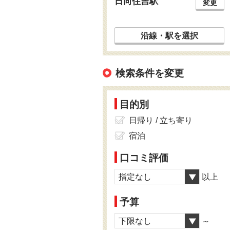
日向住吉駅
変更
沿線・駅を選択
検索条件を変更
目的別
日帰り / 立ち寄り
宿泊
口コミ評価
指定なし
以上
予算
下限なし
～