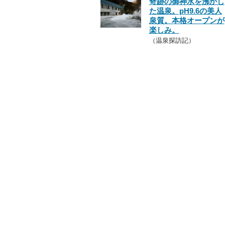
奇跡の御神水を沸かし
た温泉。pH9.6の美人
泉質。本格オープンが
楽しみ。
（温泉探訪記）