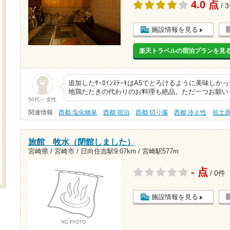
4.0 点
/ 
施設情報を見る
楽天トラベルの宿泊プランを見
追加したｻｰﾛｲﾝｽﾃｰｷはA5でとろけるように美味しか
地鶏たたきの代わりのお料理も絶品。ただ一つお願い
50代～ 女性
関連情報
西都 塩化物泉
西都 宿泊
西都 切り傷
西都 冷え性
佐土
旅館 牧水（閉館しました）
宮崎県 / 宮崎市 /
日向住吉駅9.07km
/
宮崎駅577m
- 点
/ 0件
施設情報を見る