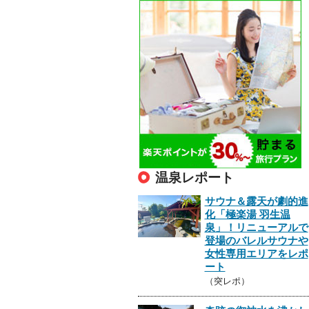
温泉レポート
サウナ＆露天が劇的進
化「極楽湯 羽生温
泉」！リニューアルで
登場のバレルサウナや
女性専用エリアをレポ
ート
（突レポ）