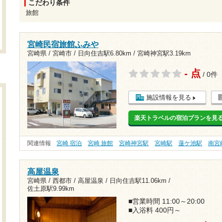
こだわり条件
旅館
宮崎民宿旅館ふみや
宮崎県 / 宮崎市 /
日向住吉駅6.80km
/
宮崎神宮駅3.19km
- 点
/ 0件
施設情報を見る
楽天トラベルの宿泊プランを見
関連情報
宮崎 宿泊
宮崎 旅館
宮崎神宮駅
宮崎駅
蓮ケ池駅
南宮
高屋温泉
宮崎県 / 西都市 / 高屋温泉 /
日向住吉駅11.06km
/
佐土原駅9.99km
■営業時間 11:00～20:00
■入浴料 400円～