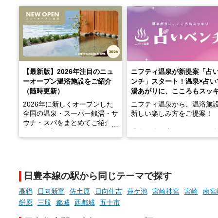
【最新版】2026年注目のニュ
ニフティ温泉が新提案「占
ーオープン温浴施設をご紹介
ンチ」スタート！温泉×占い
（随時更新）
湯あがりに、こころもスッ
2026年に新しくオープンした
ニフティ温泉から、温浴施
全国の温泉・スーパー銭湯・サ
新しい楽しみ方をご提案！
ウナ・スパをまとめてご紹介！
※随時更新しています
温泉で体を癒したあとに、
でこころもスッキリ──そん
天然温泉や露天風呂、注目のサ
新体験が楽しめる「占いベ
ウナなど、こだわりの魅力がつ
チ」を展開中♨
まったスポットが続々登場して
日豊本線の駅から同じテーマで探す
います。
手相やタロットなど気軽に
現地取材記事もあわせて紹介し
める占いで、“ととのう”お
高鍋
日向新富
佐土原
日向住吉
蓮ケ池
宮崎神宮
宮崎
南宮
ていますので、気になる施設は
時間を、もっと特別に。
餅原
三股
都城
西都城
五十市
ぜひチェックして次のおでかけ
先の参考にしてみてください