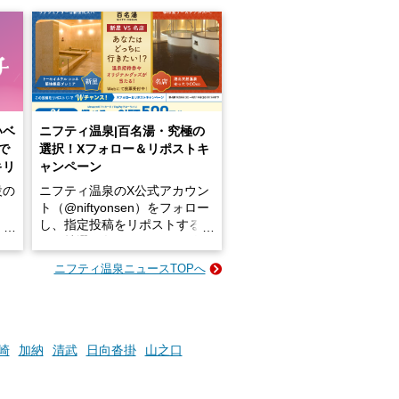
いベ
ニフティ温泉|百名湯・究極の
で
選択！Xフォロー＆リポストキ
キリ
ャンペーン
設の
ニフティ温泉のX公式アカウン
ト（@niftyonsen）をフォロー
し、指定投稿をリポストする
占い
と、抽選で各回26（ふろ）名
な
様（合計260名様）に選べるe-
ニフティ温泉ニュースTOPへ
ン
GIFT500円分をプレゼントい
たします。
楽し
ふろ
崎
加納
清武
日向沓掛
山之口