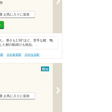
3件
お気に入りに追加
る
った。厚さも1.5㌢ほど。苦手な鯉、鴨、
した鯉の餡掛けも絶品。…
原駅
日向新富駅
日向住吉駅
宿泊
>
お気に入りに追加