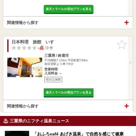
楽天トラベルの宿泊プランを見る
関連情報から探す
日本料理 旅館 いすゞ
お気に入
りに追加
-点
/ 0 件
三重県 / 鈴鹿市
千代崎駅7.15km
平田町駅799m
加佐登駅より車で8分
営業時間
入浴料金 ～
宿泊
旅館
楽天トラベルの宿泊プランを見る
関連情報から探す
三重県のニフティ温泉ニュース
「おふろcafé あげき温泉」で自然を感じて健康