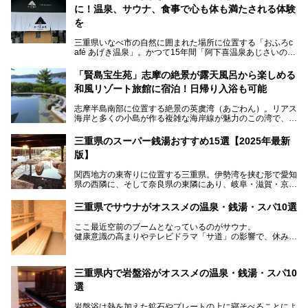
に！温泉、サウナ、食事で心も体も満たされる体験
を
三重県いなべ市の自然に囲まれた場所に位置する「おふろc
afé あげき温泉」。かつて15年間「阿下喜温泉あじさいの
里」として親しまれてきた施設が、温泉、サウナ、食事、宿
泊が楽しめる施設として2024年4月に新しく生まれ変わりま
「賢島宝生苑」志摩の絶景が露天風呂から楽しめる
した！
和風リゾート旅館に宿泊！日帰り入浴も可能
三重県在住で温泉・サウナ好きな私もずっと行きたいと思っ
志摩半島南部に位置する絶景の英虞湾（あごわん）。リアス
ていた施設……。今回は、地元の方から観光客まで楽しめる
海岸と多くの小島が作る複雑な海岸線が魅力のこの湾で、最
「おふろcafé あげき温泉」をじっくりご紹介していきま
大の島である賢島の景勝地に建ち、お部屋からも露天風呂か
す。
らも英虞湾が一望できる人気の旅館「賢島宝生苑（かしこじ
三重県のスーパー銭湯おすすめ15選【2025年最新
まほうじょうえん）」をご紹介します。日帰り入浴もできま
版】
すよ！
関西地方の東寄りに位置する三重県。伊勢湾を挟む形で愛知
───
県の西隣に、そして奈良県の東隣にあり、岐阜・滋賀・京
提供元：賢島宝生苑【PR】
都・和歌山の各県とも接しています。
この記事は賢島宝生苑のPR記事です。
伊勢神宮を擁する伊勢志摩や、世界遺産に登録された熊野古
三重県でサウナがオススメの温泉・銭湯・スパ10選
道をはじめ、鳥羽水族館、忍者の里・伊賀、鈴鹿サーキッ
ト、松坂牛に伊勢海老……と、観光＆グルメの宝庫です。
ここ最近空前のブームとなっているのがサウナ。
東からも西からも訪れやすい三重県には、ハイクオリティな
健康意識の高まりやテレビドラマ「サ道」の影響で、休みの
スーパー銭湯がたくさん！お風呂も食事もコスパもいい、お
日には「サ活」を楽しむ人が増えています！
すすめ施設の数々をご紹介します。
そこで今回は、観光地としても人気の三重県でおすすめした
三重県内で岩盤浴がオススメの温泉・銭湯・スパ10
いサウナのある温泉や銭湯、スパをご紹介。
気軽に立ち寄れてリラックス効果の高いサウナで、日頃の疲
選
れをリフレッシュしませんか？
岩盤浴は熱を加えた鉱石やプレートの上に寝そべることによ