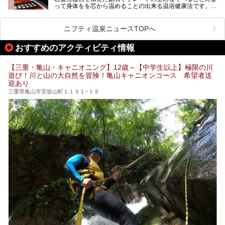
って身体をを芯から温めることの出来る温浴健康法です。じ
んわりと身体の内部を温めて発汗を促すことでリラックス効
果だけではなく、代謝が高まり健康や美容にも良い影響が期
待できます。今回はそんな岩盤浴にこだわった、三重県内の
ニフティ温泉ニュースTOPへ
オススメ温泉・銭湯・スパ10ヶ所を紹介させていただきま
す。
おすすめのアクティビティ情報
【三重・亀山・キャニオニング】12歳～【中学生以上】極限の川
遊び！川と山の大自然を冒険！亀山キャニオンコース 希望者送
迎あり
三重県亀山市安坂山町１１９１−１８