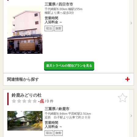
三重県 / 四日市市
千代崎駅6.00km
楠駅155m
楠駅より東へ徒歩3分
営業時間
入浴料金 ～
宿泊
旅館
楽天トラベルの宿泊プランを見る
関連情報から探す
鈴鹿みどりの杜
お気に入
りに追加
-点
/ 0 件
三重県 / 鈴鹿市
千代崎駅6.94km
平田町駅2.51km
近鉄 白子駅よりお車で約２０分
営業時間
入浴料金 ～
宿泊
旅館