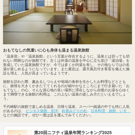
おもてなしの気遣いに心も身体も温まる温泉旅館
「温泉宿」や「温泉旅館」という言葉が存在するように、温泉とは切っても切
れない間柄なのが旅館です。古くは外湯の温泉を中心に立ち並び「湯治場」を
形成していた温泉旅館ですが、今では多くが内湯を有し、その地ならではの名
湯が楽しめるようになっています。また最近は、露天風呂付き客室を備えた施
設も増え、人気が高まっているようです。
旅館を訪れた際、趣あるしつらえや地域の食材を生かしたお料理などととも
に、旅情を大きくかきたててくれるのが細やかなところにまで行き届いた「お
もてなし」の心。そんな居心地の良い場所に滞在しながら自慢のお湯を心ゆく
まで満喫できる旅館の利用は、この上ない温泉の楽しみ方だといえるでしょ
う。
千代崎駅の旅館で楽しめる温泉、日帰り温泉、スーパー銭湯の中でも特に人気
があるのは、
ビジネス旅館 初洋
、
鈴鹿みどりの杜
、
日本料理 旅館 いすゞ
などの施設です。ぜひ一度は足を運んでみてください。
第20回ニフティ温泉年間ランキング2025