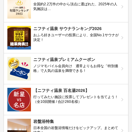
全国約2.2万件の中から頂点に選ばれた、2025年の人
気施設は…
ニフティ温泉 サウナランキング2026
おふろ好きユーザーの投票により、全国No.1サウナが
決定！
ニフティ温泉プレミアムクーポン
ノジマモバイル会員向け 通常よりもお得な「特別価
格」で人気の温泉を満喫できる！
【ニフティ温泉 百名湯2026】
行ってみたい施設に投票してプレゼントを当てよう！
（全10回開催 / 合計260名様）
岩盤浴特集
日本全国の岩盤浴情報だけをピックアップ。まとめて