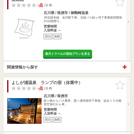
りに追加
-点
/ 0 件
石川県 / 珠洲市 / 禄剛崎温泉
JR北陸本線 金沢駅下車、北陸バス鉢ヶ埼下車奥能登開発
20分狼煙ロ…
営業時間
入浴料金 ～
宿泊
旅館
楽天トラベルの宿泊プランを見る
関連情報から探す
よしが浦温泉 ランプの宿（休業中）
お気に入
りに追加
-点
/ 0 件
石川県 / 珠洲市
鉢ヶ崎からバス乗車、霞ヶ浦停留所下車後、徒歩１５分能
登空港ICから車…
営業時間
入浴料金 ～
宿泊
旅館