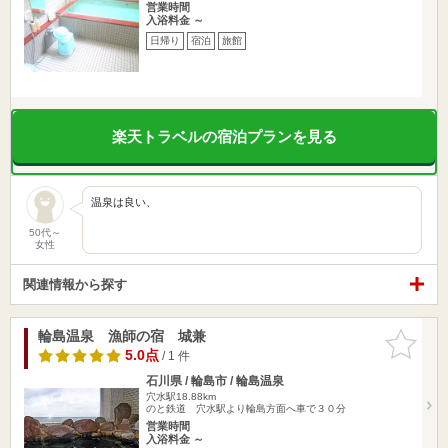
営業時間
入浴料金 ～
日帰り
宿泊
旅館
楽天トラベルの宿泊プランを見る
温泉は良い、
50代～
女性
関連情報から探す
輪島温泉 漁師の宿 城兼
お気に入
りに追加
5.0点
/ 1 件
石川県 / 輪島市 / 輪島温泉
穴水駅18.88km
のと鉄道 穴水駅より輪島方面へ車で３０分
営業時間
入浴料金 ～