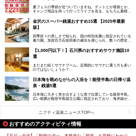
パークはファミリー層に大人気を博しています。さらに今年
夏フェスの季節が近づいていますね。テントとか寝袋とか、
2025年7月からは「大江戸三つ星バイキング」がスタート！
キャンプ用品を持って行ってライブを見る、もちろん素晴ら
しい１日になることでしょう。
この話題のホテルを取材してきたのでさっそく紹介します。
金沢のスーパー銭湯おすすめ15選 【2025年最新
いやでもね、暑いし汗や砂埃でドロドロになるしうるさくて
───
版】
夜は寝られないし、若い時はそういうのが良かったんですけ
提供元：大江戸温泉物語ホテルズ＆リゾーツ株式会社【P
どね。かつての千代の富士なみに体力の限界を感じてる昨
R】
四季折々の美しさで知られ、国の特別名勝に指定されている
今、もうちょっと気楽なフェスはないかな、と探してたらあ
この記事は大江戸温泉物語 あわづグランドホテルのPR記事
兼六園。加賀百万石前田家の威光を感じられ、数々の歴史的
りましたよ！
です。
な建造物がある金沢城公園など、名所旧跡が多い金沢エリ
ア。国内でも特に人気の観光地の1つです。北陸新幹線で東
「加賀温泉郷フェス 2017」が石川県・山代温泉の瑠璃光を
【1,000円以下！】石川県のおすすめサウナ施設10
京から約2時間30分と、首都圏からアクセスしやすい立地も
全館貸し切って開催！
選
魅力ですね。
金沢市郊外には湯涌温泉や深谷温泉などの良質な温泉があ
まさかの温泉旅館でフェス！ライブの後は温泉に入って泊ま
まだまだ続くサウナブーム。定期的にサウナに通う方も多い
り、観光に加えて温泉もぜひ楽しみたいところ。金沢エリア
れちゃう！なんということでしょう！！
のではないしょうか？
でおすすめのスーパー銭湯をご紹介します。
加賀温泉郷フェス2017についてまとめます！
今回はそんなサウナによく行く人もこれから楽しむ人も格安
日本海を眺めながらの入浴を！能登半島の日帰り温
で楽しめるサウナを紹介します。
泉・銭湯5選
街中でアクセス抜群のところや、温泉とともに楽しめる施設
日本海に大きく突き出すような形で位置している能登半島。
など、種類豊富ですよ。
広い範囲が能登半島国立公園に指定されており、海岸線が作
り出す美しい景観が楽しめる景勝地です。
今回の記事では石川県にある1,000円以下のおすすめサウナ
車で行くのがオススメですが、ドライブの際にぜひ一緒に楽
施設を紹介します。
しんでいただきたいのが温泉です。絶景を眺めながらつかる
ニフティ温泉ニュースTOPへ
温泉は最高ですよ！ 今回はそんな能登の温泉を5つご紹介
します。
おすすめのアクティビティ情報
【石川・金沢】「観能の夕べ」本格的な「能楽」を気軽にわかり