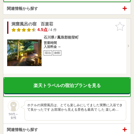
関連情報から探す
洞窟風呂の宿 百楽荘
お気に入
りに追加
4.5点
/ 4 件
石川県 / 鳳珠郡能登町
営業時間
入浴料金 ～
宿泊
旅館
楽天トラベルの宿泊プランを見る
ホテルの洞窟風呂は、とても楽しみにしてました実際に入浴でき
て良かったです お部屋から見える景色も最高で した 楽しめ…
50代～
女性
関連情報から探す