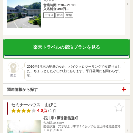
営業時間 7:30～21:00
入浴料金 490円～
日帰り
宿泊
旅館
楽天トラベルの宿泊プランを見る
2010年8月末の酷暑のなか、バイクソロツーリングで立寄りまし
た。ちょっとした小山の上にあります。平日昼間にも関わらず、
地…
匿名
関連情報から探す
セミナーハウス 山びこ
お気に入
りに追加
4.0点
/ 1 件
石川県 / 鳳珠郡能登町
穴水駅19.58km
能登鉄道 穴水駅より車で３０分／のと里山海道能登空港
ＩＣより16.５…