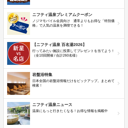
ニフティ温泉プレミアムクーポン
ノジマモバイル会員向け 通常よりもお得な「特別価
格」で人気の温泉を満喫できる！
【ニフティ温泉 百名湯2026】
行ってみたい施設に投票してプレゼントを当てよう！
（全10回開催 / 合計260名様）
岩盤浴特集
日本全国の岩盤浴情報だけをピックアップ。まとめて
検索！
ニフティ温泉ニュース
温泉にもっと行きたくなる！お得な情報を掲載中