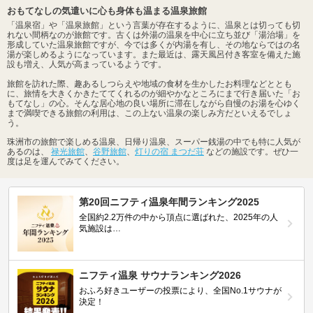
おもてなしの気遣いに心も身体も温まる温泉旅館
「温泉宿」や「温泉旅館」という言葉が存在するように、温泉とは切っても切
れない間柄なのが旅館です。古くは外湯の温泉を中心に立ち並び「湯治場」を
形成していた温泉旅館ですが、今では多くが内湯を有し、その地ならではの名
湯が楽しめるようになっています。また最近は、露天風呂付き客室を備えた施
設も増え、人気が高まっているようです。
旅館を訪れた際、趣あるしつらえや地域の食材を生かしたお料理などととも
に、旅情を大きくかきたててくれるのが細やかなところにまで行き届いた「お
もてなし」の心。そんな居心地の良い場所に滞在しながら自慢のお湯を心ゆく
まで満喫できる旅館の利用は、この上ない温泉の楽しみ方だといえるでしょ
う。
珠洲市の旅館で楽しめる温泉、日帰り温泉、スーパー銭湯の中でも特に人気が
あるのは、
禄光旅館
、
谷野旅館
、
灯りの宿 まつだ荘
などの施設です。ぜひ一
度は足を運んでみてください。
第20回ニフティ温泉年間ランキング2025
全国約2.2万件の中から頂点に選ばれた、2025年の人
気施設は…
ニフティ温泉 サウナランキング2026
おふろ好きユーザーの投票により、全国No.1サウナが
決定！