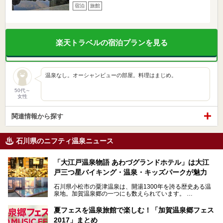
宿泊
旅館
楽天トラベルの宿泊プランを見る
温泉なし。オーシャンビューの部屋。料理はまじめ。
50代～
女性
関連情報から探す
石川県のニフティ温泉ニュース
「大江戸温泉物語 あわづグランドホテル」は大江
戸三つ星バイキング・温泉・キッズパークが魅力
石川県小松市の粟津温泉は、開湯1300年を誇る歴史ある温
泉地。加賀温泉郷の一つにも数えられています。
その粟津温泉に建つ「大江戸温泉物語 あわづグランドホテ
夏フェスを温泉旅館で楽しむ！「加賀温泉郷フェス
ル」（以下、あわづグランドホテル）は客室数97室のホテ
2017」まとめ
ルで、昨年2024年12月に露天風呂を新設。充実したキッズ