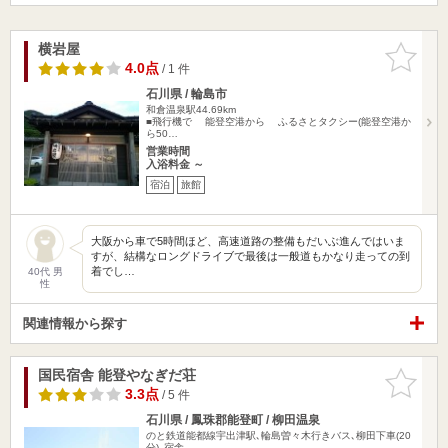
横岩屋
お気に入
りに追加
4.0点
/ 1 件
石川県 / 輪島市
和倉温泉駅44.69km
■飛行機で 能登空港から ふるさとタクシー(能登空港か
ら50…
営業時間
入浴料金 ～
宿泊
旅館
大阪から車で5時間ほど、高速道路の整備もだいぶ進んではいま
すが、結構なロングドライブで最後は一般道もかなり走っての到
着でし…
40代 男
性
関連情報から探す
国民宿舎 能登やなぎだ荘
お気に入
りに追加
3.3点
/ 5 件
石川県 / 鳳珠郡能登町 / 柳田温泉
のと鉄道能都線宇出津駅､輪島曽々木行きバス､柳田下車(20
分)､宿舎…