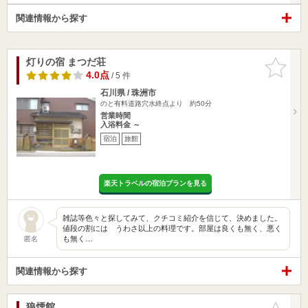
関連情報から探す
灯りの宿 まつだ荘
お気に入
りに追加
4.0点
/ 5 件
石川県 / 珠洲市
のと有料道路穴水終点より 約50分
営業時間
入浴料金 ～
宿泊
旅館
楽天トラベルの宿泊プランを見る
雑誌等色々と探してみて、クチコミ紹介を信じて、決めました。
値段の割には うわさ以上の料理です。部屋は良くも無く、悪く
も無く…
匿名
関連情報から探す
狼煙館
お気に入