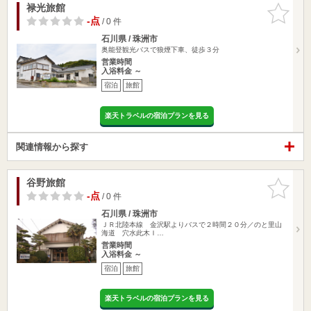
禄光旅館
お気に入
りに追加
-点
/ 0 件
石川県 / 珠洲市
奥能登観光バスで狼煙下車、徒歩３分
営業時間
入浴料金 ～
宿泊
旅館
楽天トラベルの宿泊プランを見る
関連情報から探す
谷野旅館
お気に入
りに追加
-点
/ 0 件
石川県 / 珠洲市
ＪＲ北陸本線 金沢駅よりバスで２時間２０分／のと里山
海道 穴水此木Ｉ…
営業時間
入浴料金 ～
宿泊
旅館
楽天トラベルの宿泊プランを見る