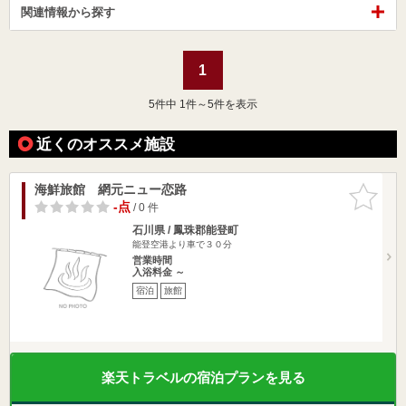
関連情報から探す
1
5
件中 1件～5件を表示
近くのオススメ施設
海鮮旅館 網元ニュー恋路
お気に入
りに追加
-点
/ 0 件
石川県 / 鳳珠郡能登町
能登空港より車で３０分
営業時間
入浴料金 ～
宿泊
旅館
楽天トラベルの宿泊プランを見る