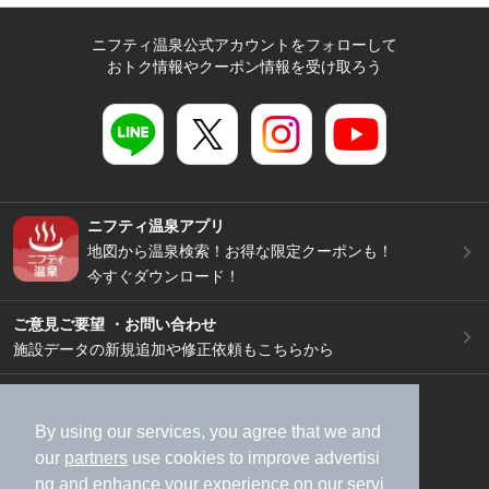
ニフティ温泉公式アカウントをフォローして
おトク情報やクーポン情報を受け取ろう
ニフティ温泉アプリ
地図から温泉検索！お得な限定クーポンも！
今すぐダウンロード！
ご意見ご要望 ・お問い合わせ
施設データの新規追加や修正依頼もこちらから
スマートフォン
/
PC
加盟店募集（資料請求）
広告出稿のご案内
By using our services, you agree that we and
our
partners
use cookies to improve advertisi
利用規約
ライフスタイルMEMBERS+規約
ng and enhance your experience on our servi