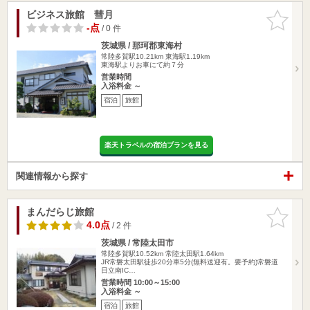
ビジネス旅館 彗月
お気に入
りに追加
-点
/ 0 件
茨城県 / 那珂郡東海村
常陸多賀駅10.21km
東海駅1.19km
東海駅よりお車にて約７分
営業時間
入浴料金 ～
宿泊
旅館
楽天トラベルの宿泊プランを見る
関連情報から探す
まんだらじ旅館
お気に入
りに追加
4.0点
/ 2 件
茨城県 / 常陸太田市
常陸多賀駅10.52km
常陸太田駅1.64km
JR常磐太田駅徒歩20分車5分(無料送迎有。要予約)常磐道
日立南IC…
営業時間 10:00～15:00
入浴料金 ～
宿泊
旅館