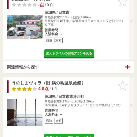
りに追加
-点
/ 0 件
茨城県 / 日立市
常陸多賀駅7.65km
日立駅2.69km
常磐線日立駅下車／常磐高速道日立中央ＩＣ又は日立北Ｉ
Ｃ下車
営業時間
入浴料金 ～
宿泊
旅館
楽天トラベルの宿泊プランを見る
関連情報から探す
うのしまヴィラ（旧 鵜の島温泉旅館）
お気に入
りに追加
4.0点
/ 1 件
茨城県 / 日立市東滑川町
常陸多賀駅8.37km
小木津駅2.29km
JR常磐線 日立駅よりタクシー10分日立中央ICより10分
営業時間
入浴料金 ～
宿泊
旅館