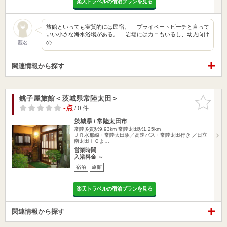
楽天トラベルの宿泊プランを見る
旅館といっても実質的には民宿。 プライベートビーチと言って
いい小さな海水浴場がある。 岩場にはカニもいるし、幼児向け
の…
匿名
関連情報から探す
銚子屋旅館＜茨城県常陸太田＞
お気に入
りに追加
-点
/ 0 件
茨城県 / 常陸太田市
常陸多賀駅9.93km
常陸太田駅1.25km
ＪＲ水郡線・常陸太田駅／高速バス・常陸太田行き ／日立
南太田ＩＣよ…
営業時間
入浴料金 ～
宿泊
旅館
楽天トラベルの宿泊プランを見る
関連情報から探す