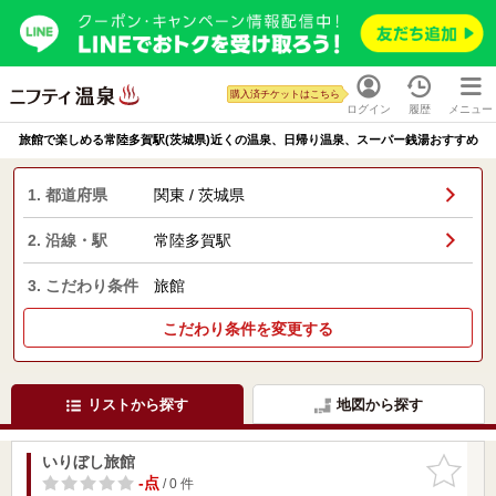
購入済チケットはこちら
ログイン
履歴
メニュー
旅館で楽しめる常陸多賀駅(茨城県)近くの温泉、日帰り温泉、スーパー銭湯おすすめ
1. 都道府県
関東 / 茨城県
2. 沿線・駅
常陸多賀駅
3. こだわり条件
旅館
こだわり条件を変更する
リストから探す
地図から探す
いりぼし旅館
お気に入
りに追加
-点
/ 0 件