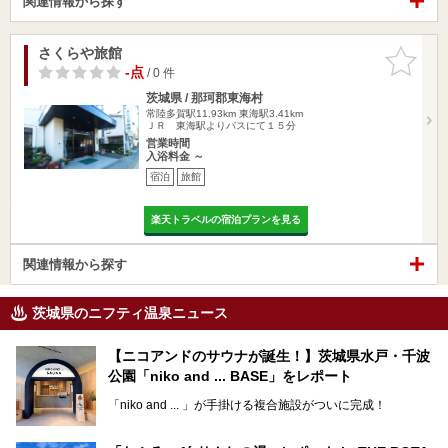
関連情報から探す
さくらや旅館
お気に入
りに追加
-点
/ 0 件
茨城県 / 那珂郡東海村
常陸多賀駅11.93km
東海駅3.41km
ＪＲ 東海駅よりバスにて１５分
営業時間
入浴料金 ～
宿泊
旅館
楽天トラベルの宿泊プランを見る
関連情報から探す
茨城県のニフティ温泉ニュース
【ニコアンドのサウナが誕生！】茨城県水戸・千波
公園「niko and ... BASE」をレポート
「niko and ... 」が手掛ける複合施設がついに完成！
サウナやカフェ、BBQエリア併設の「niko and ... BASE」が
茨城県水戸・千波公園に2026年4月23日（木）待望のオー