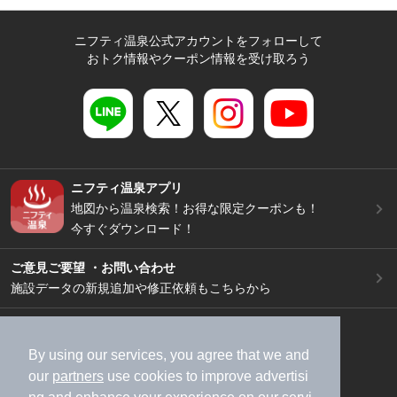
ニフティ温泉公式アカウントをフォローして
おトク情報やクーポン情報を受け取ろう
ニフティ温泉アプリ
地図から温泉検索！お得な限定クーポンも！
今すぐダウンロード！
ご意見ご要望 ・お問い合わせ
施設データの新規追加や修正依頼もこちらから
スマートフォン
/
PC
加盟店募集（資料請求）
広告出稿のご案内
By using our services, you agree that we and
our
partners
use cookies to improve advertisi
利用規約
ライフスタイルMEMBERS+規約