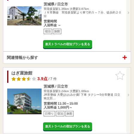
茨城県 / 日立市
常陸多賀駅1.36km
大甕駅3.67km
ＪＲ常磐線 常陸多賀駅より車で約５～７分、徒歩約２０
分
営業時間
入浴料金 ～
宿泊
旅館
楽天トラベルの宿泊プランを見る
関連情報から探す
はぎ屋旅館
お気に入
りに追加
3.9点
/ 7 件
茨城県 / 日立市
常陸多賀駅3.24km
大甕駅1.66km
JR常磐線 大甕(おおみか)駅 下車 タクシー5分常磐道 日立
南太田…
営業時間 11:30～15:00
入浴料金 1,000円～
日帰り
宿泊
旅館
楽天トラベルの宿泊プランを見る