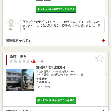
楽天トラベルの宿泊プランを見る
仕事で何度か宿泊しました。 ここの名物は、ずばり女将さんだと
思います。 とても元気が良く、愛想がいいのに驚きました。 朝
食…
匿名
関連情報から探す
旅館 星月
お気に入
りに追加
-点
/ 0 件
茨城県 / 那珂郡東海村
常陸多賀駅11.84km
東海駅3.45km
ＪＲ常磐線 東海駅からタクシーで１０分
営業時間
入浴料金 ～
宿泊
旅館
楽天トラベルの宿泊プランを見る