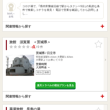
コロナ禍で、｢県内常磐線沿線で駅からタクシー5分｣の私的な条
件で検索しコチラを発見！ 電話で営業を確認してから訪問しま
し…
50代～
女性
関連情報から探す
旅館 須賀屋 ＜茨城県＞
お気に入
りに追加
-点
/ 0 件
茨城県 / 日立市
常陸多賀駅6.41km
大甕駅1.92km
大甕駅よりお車にて５分
営業時間
入浴料金 ～
宿泊
旅館
楽天トラベルの宿泊プランを見る
関連情報から探す
薬湯旅館 長寿の湯
お気に入