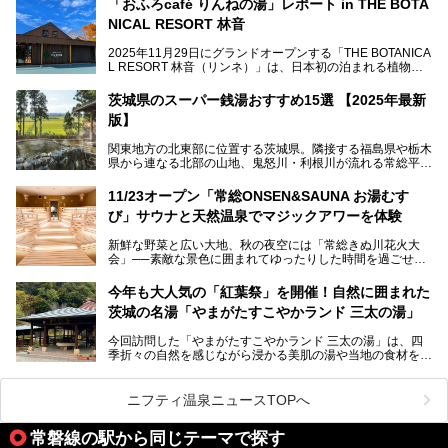
「おふろcafé りんねの湯」レポート in THE BOTA
プンを迎えます。
NICAL RESORT 林音
2025年11月29日にグランドオープンする「THE BOTANICA
L RESORT 林音（リンネ）」は、日本初の泊まれる植物
この記事では、オープンに先駆けプレス向けに行われた体験
園！アクティビティ・温泉・食・宿泊を一体的に楽しめる体
会にライターが参加。ひと足お先に、サウナをはじめとする
験型リゾートです。その中でも注目されているのが「おふろ
施設を体験してきました！
茨城県のスーパー銭湯おすすめ15選 【2025年最新
café りんねの湯」。内覧会に参加して、ひと足お先に体験
版】
してきました。
関東地方の北東部に位置する茨城県。隣接する福島県や栃木
県から連なる北部の山地、鬼怒川・利根川が流れる常総平野
から霞ヶ浦・北浦周辺に広がる南部の平野と水郷地帯、さら
に日立や大洗、鹿島など数々の漁港が並ぶ東部の太平洋岸
11/23オープン「常総ONSEN&SAUNA お湯むす
と、同じ県内でもさまざまな景色を見られるのが魅力です。
び」サウナと天然温泉でマジックアワーを体験
そんな茨城県では、温泉もエリアごとに成分が多種多様なの
新鮮な野菜と広い大地、秋の夜空には「常総きぬ川花火大
が特徴的。なかでもおすすめのスーパー銭湯をご紹介しま
会」──素敵な景色に囲まれてゆったりした時間を過ごせる
す。
茨城県常総市に、2024年11月23日（土）、魅力たっぷりの
温浴施設「常総ONSEN&SAUNA お湯むすび」がオープンし
今年も大人気の「紅葉祭」を開催！自然に囲まれた
ます。
茨城の名湯「やまがたすこやかランド 三太の湯」
「道の駅 常総」「TSUTAYA BOOKSTORE」と並ぶ巨大な商
今回訪問した「やまがたすこやかランド 三太の湯」は、四
業施設の一角に構えられた店内では、関東最大級となる合計
季折々の自然を感じながら浸かる美肌の湯や当地の食材を使
10室のサウナと自家源泉温泉、高濃度炭酸泉を満喫でき、
ったグルメが魅力の日帰り温泉。
夕暮れ時には涙のでるような「マジックアワー」に出会える
というウワサ。気になる全貌をレポートします！
紅葉シーズンを迎えた11月は、より多くの人に絶景入浴を
ニフティ温泉ニュースTOPへ
楽しんでもらえるよう、「紅葉祭」をはじめ、さまざまなサ
ービスやイベントが実施されます。
常磐線の駅から同じテーマで探す
※2024年の紅葉祭は終了いたしました。