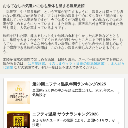
おもてなしの気遣いに心も身体も温まる温泉旅館
「温泉宿」や「温泉旅館」という言葉が存在するように、温泉とは切っても切
れない間柄なのが旅館です。古くは外湯の温泉を中心に立ち並び「湯治場」を
形成していた温泉旅館ですが、今では多くが内湯を有し、その地ならではの名
湯が楽しめるようになっています。また最近は、露天風呂付き客室を備えた施
設も増え、人気が高まっているようです。
旅館を訪れた際、趣あるしつらえや地域の食材を生かしたお料理などととも
に、旅情を大きくかきたててくれるのが細やかなところにまで行き届いた「お
もてなし」の心。そんな居心地の良い場所に滞在しながら自慢のお湯を心ゆく
まで満喫できる旅館の利用は、この上ない温泉の楽しみ方だといえるでしょ
う。
常陸多賀駅の旅館で楽しめる温泉、日帰り温泉、スーパー銭湯の中でも特に人
気があるのは、
はぎ屋旅館
、
うのしまヴィラ（旧 鵜の島温泉旅館）
、
まんだら
じ旅館
などの施設です。ぜひ一度は足を運んでみてください。
第20回ニフティ温泉年間ランキング2025
全国約2.2万件の中から頂点に選ばれた、2025年の人
気施設は…
ニフティ温泉 サウナランキング2026
おふろ好きユーザーの投票により、全国No.1サウナが
決定！