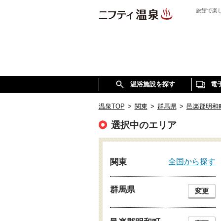
旅館で楽
温浴施設を探す
電
温泉TOP
>
関東
>
群馬県
>
邑楽郡明和
選択中のエリア
全国から探す
関東
群馬県
変更