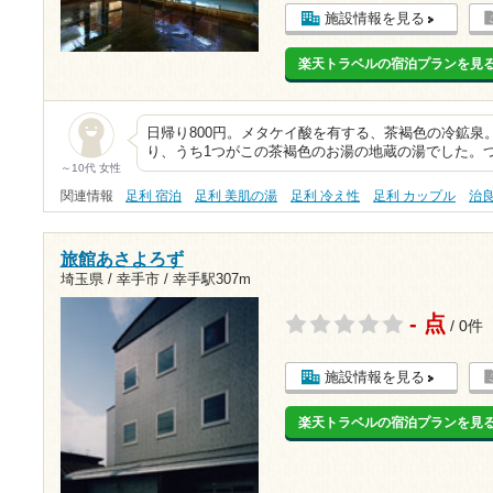
施設情報を見る
楽天トラベルの宿泊プランを見
日帰り800円。メタケイ酸を有する、茶褐色の冷鉱泉。
り、うち1つがこの茶褐色のお湯の地蔵の湯でした。
～10代 女性
関連情報
足利 宿泊
足利 美肌の湯
足利 冷え性
足利 カップル
治
旅館あさよろず
埼玉県 / 幸手市 /
幸手駅307m
- 点
/ 0件
施設情報を見る
楽天トラベルの宿泊プランを見