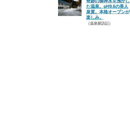
奇跡の御神水を沸かし
た温泉。pH9.6の美人
泉質。本格オープンが
楽しみ。
（温泉探訪記）