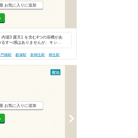
お気に入りに追加
る
内湯3 露天1 を含む4つの浴槽があ
つるすべ感はありませんが、キシ…
良門橋駅
藪塚駅
新桐生駅
桐生駅
宿泊
お気に入りに追加
>
る