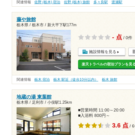
関連情報
佐野 (栃木) 宿泊
佐野 (栃木) 旅館
多々良駅
渡瀬駅
藤や旅館
栃木県 / 栃木市 /
新大平下駅177m
- 点
/ 0件
施設情報を見る
楽天トラベルの宿泊プランを見
関連情報
栃木 宿泊
栃木 駅近（徒歩10分以内）
栃木 旅館
地蔵の湯 東葉館
栃木県 / 足利市 /
小俣駅1.25km
■営業時間 11:00～20:00
■入浴料 800円～
3.6 点
/ 