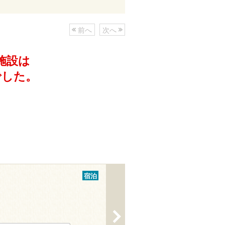
前へ
次へ
施設は
でした。
宿泊
>