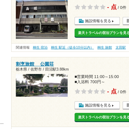
- 点
/ 0件
施設情報を見る
楽天トラベルの宿泊プランを見
関連情報
桐生 宿泊
桐生 駅近（徒歩10分以内）
桐生 旅館
太田駅
割烹旅館 公園荘
栃木県 / 佐野市 /
田沼駅3.88km
■営業時間 11:00～15:00
■入浴料 700円～
- 点
/ 0件
施設情報を見る
楽天トラベルの宿泊プランを見