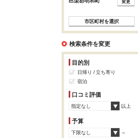
邑楽郡明和町
変更
市区町村を選択
検索条件を変更
目的別
日帰り / 立ち寄り
宿泊
口コミ評価
指定なし
以上
予算
下限なし
～