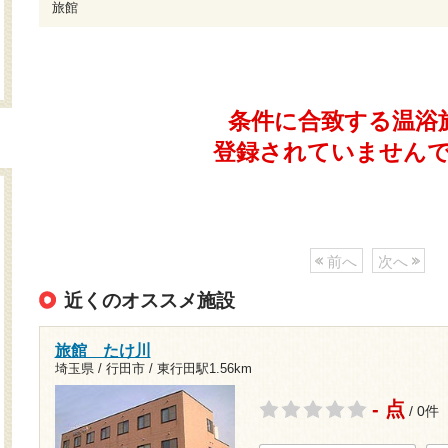
旅館
条件に合致する温浴
登録されていません
前へ
次へ
近くのオススメ施設
旅館 たけ川
埼玉県 / 行田市 /
東行田駅1.56km
- 点
/ 0件