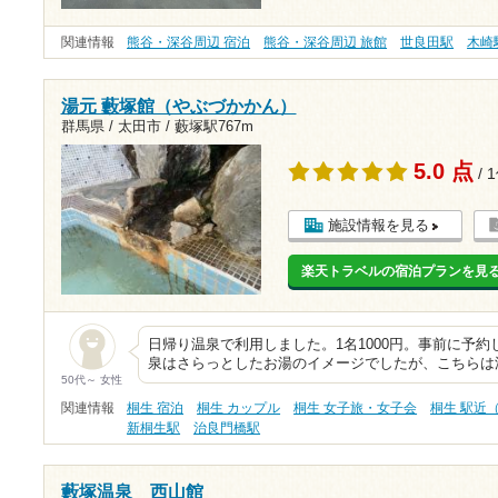
関連情報
熊谷・深谷周辺 宿泊
熊谷・深谷周辺 旅館
世良田駅
木崎
湯元 藪塚館（やぶづかかん）
群馬県 / 太田市 /
藪塚駅767m
5.0 点
/ 
施設情報を見る
楽天トラベルの宿泊プランを見
日帰り温泉で利用しました。1名1000円。事前に予約
泉はさらっとしたお湯のイメージでしたが、こちらは
50代～ 女性
関連情報
桐生 宿泊
桐生 カップル
桐生 女子旅・女子会
桐生 駅近
新桐生駅
治良門橋駅
藪塚温泉 西山館