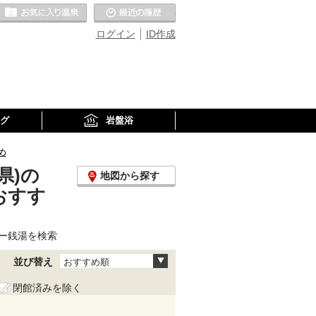
お気に入りの温泉
最近の履歴
ログイン
ID作成
グ
岩盤浴
め
県)の
地図から探す
おすす
ー銭湯を検索
並び替え
おすすめ順
閉館済みを除く