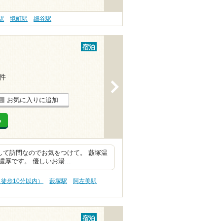
駅
境町駅
細谷駅
宿泊
1件
>
お気に入りに追加
る
して訪問なのでお気をつけて。 藪塚温
濃厚です。 優しいお湯…
（徒歩10分以内）
藪塚駅
阿左美駅
宿泊