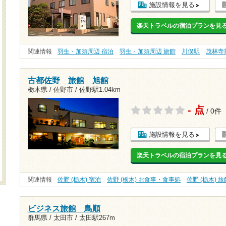
施設情報を見る
楽天トラベルの宿泊プランを見
関連情報
羽生・加須周辺 宿泊
羽生・加須周辺 旅館
川俣駅
茂林寺
古都佐野 旅館 旭館
栃木県 / 佐野市 /
佐野駅1.04km
- 点
/ 0件
施設情報を見る
楽天トラベルの宿泊プランを見
関連情報
佐野 (栃木) 宿泊
佐野 (栃木) お食事・食事処
佐野 (栃木) 旅
ビジネス旅館 鳥順
群馬県 / 太田市 /
太田駅267m