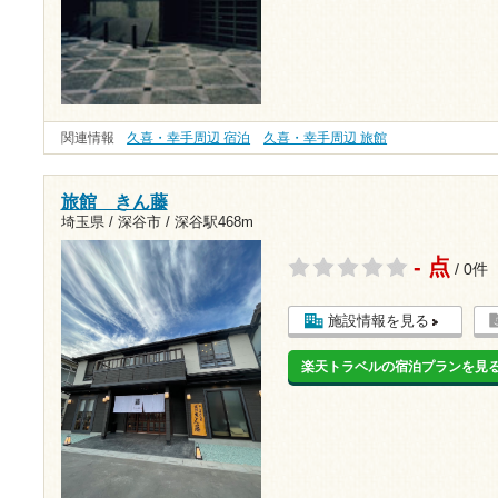
関連情報
久喜・幸手周辺 宿泊
久喜・幸手周辺 旅館
旅館 きん藤
埼玉県 / 深谷市 /
深谷駅468m
- 点
/ 0件
施設情報を見る
楽天トラベルの宿泊プランを見