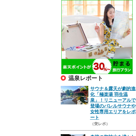
温泉レポート
サウナ＆露天が劇的進
化「極楽湯 羽生温
泉」！リニューアルで
登場のバレルサウナや
女性専用エリアをレポ
ート
（突レポ）