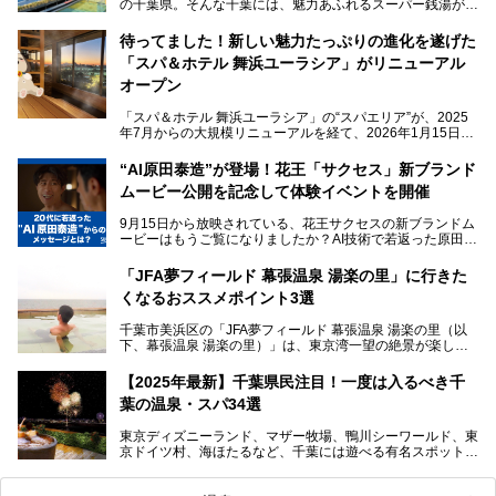
の千葉県。そんな千葉には、魅力あふれるスーパー銭湯がた
くさんあります。
待ってました！新しい魅力たっぷりの進化を遂げた
「サウナでしっかりととのいたい」「海が見える絶景で非日
「スパ＆ホテル 舞浜ユーラシア」がリニューアル
常を味わいたい」「子連れでも気兼ねなく1日過ごした
い」。
オープン
そんな多様なニーズに応える施設が揃っているため、その日
「スパ＆ホテル 舞浜ユーラシア」の“スパエリア”が、2025
の目的に合った施設がきっと見つかるはずです。
年7月からの大規模リニューアルを経て、2026年1月15日
（木）に再オープン！
さらに最近では、24時間営業で深夜まで滞在できる施設
“AI原田泰造”が登場！花王「サクセス」新ブランド
や、テレワーク・コワーキングスペースを備えた仕事もでき
新設エリアや生まれ変わった浴場・サウナの魅力を、人気キ
るスパも増えており、ただの入浴施設にとどまらない進化を
ムービー公開を記念して体験イベントを開催
ャラクター「ユーラシわん」と一緒にご紹介します。必見の
遂げています。
マル秘情報がたっぷり。ぜひチェックしてみてください！
9月15日から放映されている、花王サクセスの新ブランドム
───
本記事では、人気スーパー銭湯から絶景施設、コワーキング
ービーはもうご覧になりましたか？AI技術で若返った原田泰
提供元：SPA＆HOTEL舞浜ユーラシア【PR】
スペースや休憩スペースが充実した施設、子連れファミリー
造さんが登場して、“前を向くチカラに”というメッセージを
この記事はSPA＆HOTEL舞浜ユーラシアのPRレポート記事
向けの施設など、目的に合わせたおすすめの施設を紹介しま
伝えるムービーです。公開を記念して、スパメッツァおおた
です。
「JFA夢フィールド 幕張温泉 湯楽の里」に行きた
す。
か竜泉寺の湯にて体験イベントを開催。花王サクセスの製品
くなるおススメポイント3選
が無料で試せるチャンスです！
千葉県でスーパー銭湯選びに困った際は、ぜひ参考にしてく
───
ださい。
千葉市美浜区の「JFA夢フィールド 幕張温泉 湯楽の里（以
提供元：花王株式会社【PR】
下、幕張温泉 湯楽の里）」は、東京湾一望の絶景が楽しめ
この記事は花王株式会社商品のPRレポート記事です。
る日帰り温泉です。
設備も天然温泉の露天風呂、サウナ、岩盤浴のほか、高濃度
【2025年最新】千葉県民注目！一度は入るべき千
炭酸泉、海の見えるお休み処や食事処、展望抜群の屋上ま
葉の温泉・スパ34選
で、年代を問わずたっぷり楽しめます。
東京ディズニーランド、マザー牧場、鴨川シーワールド、東
今回は人気のこの施設の中でも、特におススメしたい3つの
京ドイツ村、海ほたるなど、千葉には遊べる有名スポットが
ポイントについて厳選してお届けします。読めばきっと、行
たくさん。そんな千葉県は温泉・スパもすごいんです！千葉
きたくなること間違いなし！
県で生まれ、千葉県で育ち、つい最近まで千葉在住だった私