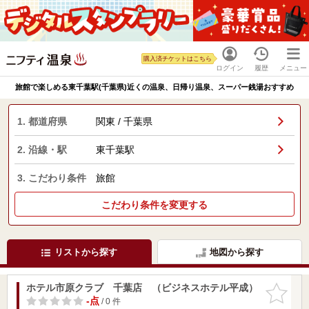
購入済チケットはこちら
ログイン
履歴
メニュー
旅館で楽しめる東千葉駅(千葉県)近くの温泉、日帰り温泉、スーパー銭湯おすすめ
1. 都道府県
関東 / 千葉県
2. 沿線・駅
東千葉駅
3. こだわり条件
旅館
こだわり条件を変更する
リストから探す
地図から探す
ホテル市原クラブ 千葉店 （ビジネスホテル平成）
お気に入
りに追加
-点
/ 0 件