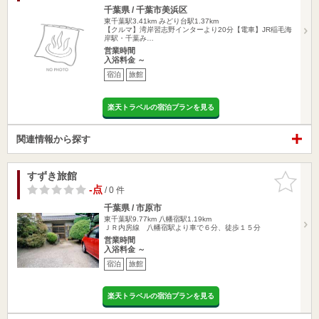
千葉県 / 千葉市美浜区
東千葉駅3.41km
みどり台駅1.37km
【クルマ】湾岸習志野インターより20分【電車】JR稲毛海
岸駅・千葉み…
営業時間
入浴料金 ～
宿泊
旅館
楽天トラベルの宿泊プランを見る
関連情報から探す
すずき旅館
お気に入
りに追加
-点
/ 0 件
千葉県 / 市原市
東千葉駅9.77km
八幡宿駅1.19km
ＪＲ内房線 八幡宿駅より車で６分、徒歩１５分
営業時間
入浴料金 ～
宿泊
旅館
楽天トラベルの宿泊プランを見る