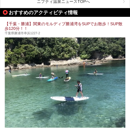
がお勧めする、一度は入るべき千葉の温泉・スパ34選をま
ニフティ温泉ニュースTOPへ
とめました。
おすすめのアクティビティ情報
【千葉・勝浦】関東のモルディブ勝浦湾をSUPでお散歩！SUP散
歩120分！！
千葉県勝浦市串浜1227-2