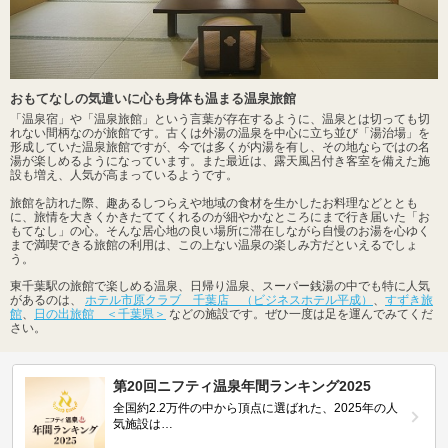
おもてなしの気遣いに心も身体も温まる温泉旅館
「温泉宿」や「温泉旅館」という言葉が存在するように、温泉とは切っても切
れない間柄なのが旅館です。古くは外湯の温泉を中心に立ち並び「湯治場」を
形成していた温泉旅館ですが、今では多くが内湯を有し、その地ならではの名
湯が楽しめるようになっています。また最近は、露天風呂付き客室を備えた施
設も増え、人気が高まっているようです。
旅館を訪れた際、趣あるしつらえや地域の食材を生かしたお料理などととも
に、旅情を大きくかきたててくれるのが細やかなところにまで行き届いた「お
もてなし」の心。そんな居心地の良い場所に滞在しながら自慢のお湯を心ゆく
まで満喫できる旅館の利用は、この上ない温泉の楽しみ方だといえるでしょ
う。
東千葉駅の旅館で楽しめる温泉、日帰り温泉、スーパー銭湯の中でも特に人気
があるのは、
ホテル市原クラブ 千葉店 （ビジネスホテル平成）
、
すずき旅
館
、
日の出旅館 ＜千葉県＞
などの施設です。ぜひ一度は足を運んでみてくだ
さい。
第20回ニフティ温泉年間ランキング2025
全国約2.2万件の中から頂点に選ばれた、2025年の人
気施設は…