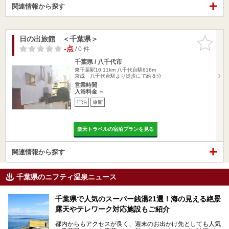
関連情報から探す
日の出旅館 ＜千葉県＞
お気に入
りに追加
-点
/ 0 件
千葉県 / 八千代市
東千葉駅10.11km
八千代台駅616m
京成 八千代台駅より徒歩にて約８分
営業時間
入浴料金 ～
宿泊
旅館
楽天トラベルの宿泊プランを見る
関連情報から探す
千葉県のニフティ温泉ニュース
千葉県で人気のスーパー銭湯21選！海の見える絶景
露天やテレワーク対応施設もご紹介
都内からもアクセスが良く、週末のお出かけ先としても人気