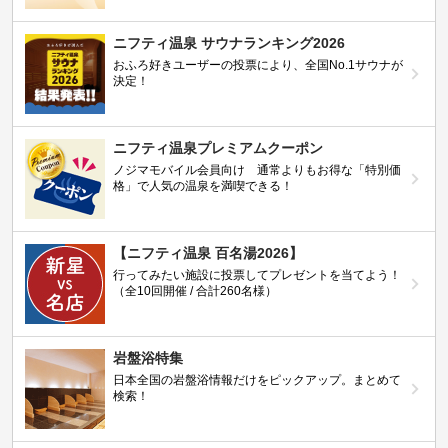
ニフティ温泉 サウナランキング2026
おふろ好きユーザーの投票により、全国No.1サウナが
決定！
ニフティ温泉プレミアムクーポン
ノジマモバイル会員向け 通常よりもお得な「特別価
格」で人気の温泉を満喫できる！
【ニフティ温泉 百名湯2026】
行ってみたい施設に投票してプレゼントを当てよう！
（全10回開催 / 合計260名様）
岩盤浴特集
日本全国の岩盤浴情報だけをピックアップ。まとめて
検索！