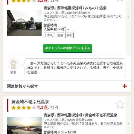
3.5点
/ 13 件
青森県 / 西津軽郡深浦町 / みちのく温泉
ウェスパ椿山駅925m
艫作駅884m
JR五能線舮作駅よりタクシー5分東北自動車道 浪岡ICより
国道101…
営業時間
入浴料金 500円～
日帰り
宿泊
旅館
楽天トラベルの宿泊プランを見る
鯵ヶ沢方面から行くと不老不死温泉の隣奥に位置する宿泊温泉
施設です。日帰りも積極的に受け入れている模様。当初、小規模
な施設…
匿名
関連情報から探す
黄金崎不老ふ死温泉
お気に入
りに追加
4.1点
/ 75 件
青森県 / 西津軽郡深浦町 / 黄金崎不老不死温泉
ウェスパ椿山駅2.52km
艫作駅710m
JR五能線 艫作駅より徒歩15分(送迎あり、要予約)東北自動
車道 浪…
営業時間 9:00～16:00