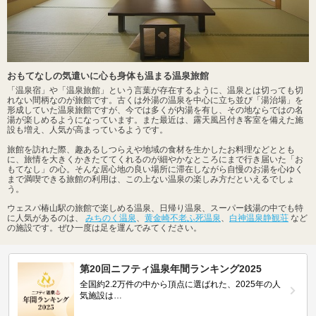
おもてなしの気遣いに心も身体も温まる温泉旅館
「温泉宿」や「温泉旅館」という言葉が存在するように、温泉とは切っても切
れない間柄なのが旅館です。古くは外湯の温泉を中心に立ち並び「湯治場」を
形成していた温泉旅館ですが、今では多くが内湯を有し、その地ならではの名
湯が楽しめるようになっています。また最近は、露天風呂付き客室を備えた施
設も増え、人気が高まっているようです。
旅館を訪れた際、趣あるしつらえや地域の食材を生かしたお料理などととも
に、旅情を大きくかきたててくれるのが細やかなところにまで行き届いた「お
もてなし」の心。そんな居心地の良い場所に滞在しながら自慢のお湯を心ゆく
まで満喫できる旅館の利用は、この上ない温泉の楽しみ方だといえるでしょ
う。
ウェスパ椿山駅の旅館で楽しめる温泉、日帰り温泉、スーパー銭湯の中でも特
に人気があるのは、
みちのく温泉
、
黄金崎不老ふ死温泉
、
白神温泉静観荘
など
の施設です。ぜひ一度は足を運んでみてください。
第20回ニフティ温泉年間ランキング2025
全国約2.2万件の中から頂点に選ばれた、2025年の人
気施設は…