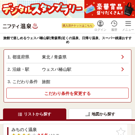
購入済チケットはこちら
ログイン
履歴
メニュー
旅館で楽しめるウェスパ椿山駅(青森県)近くの温泉、日帰り温泉、スーパー銭湯おすす
め
1. 都道府県
東北 / 青森県
2. 沿線・駅
ウェスパ椿山駅
3. こだわり条件
旅館
こだわり条件を変更する
リストから探す
地図から探す
みちのく温泉
お気に入
りに追加