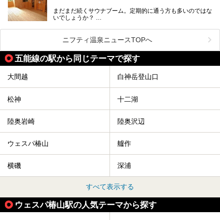
まだまだ続くサウナブーム。定期的に通う方も多いのではな
いでしょうか？
そこでコスパ抜群！1,000円以下でサウナを楽しめる施設を
紹介します。
ニフティ温泉ニュースTOPへ
格安でも充実の施設でサウナを楽しみませんか？
五能線の駅から同じテーマで探す
今回は青森県にある1,000円以下のおすすめサウナ施設を紹
介します！
大間越
白神岳登山口
松神
十二湖
陸奥岩崎
陸奥沢辺
ウェスパ椿山
艫作
横磯
深浦
すべて表示する
ウェスパ椿山駅の人気テーマから探す