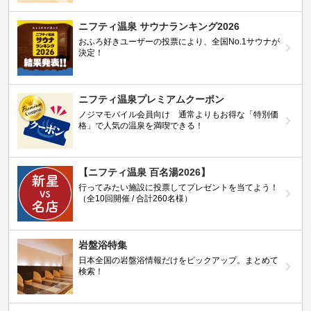
ニフティ温泉 サウナランキング2026
おふろ好きユーザーの投票により、全国No.1サウナが
決定！
ニフティ温泉プレミアムクーポン
ノジマモバイル会員向け 通常よりもお得な「特別価
格」で人気の温泉を満喫できる！
【ニフティ温泉 百名湯2026】
行ってみたい施設に投票してプレゼントを当てよう！
（全10回開催 / 合計260名様）
岩盤浴特集
日本全国の岩盤浴情報だけをピックアップ。まとめて
検索！