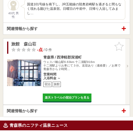
国道101号線を南下し、JR五能線の陸奥岩崎駅を過ぎると間もな
く現れる鄙びた温泉宿。日曜日の午前中、日帰り入浴してみま
し…
40代 男
性
関連情報から探す
旅館 森山荘
お気に入
りに追加
-点
/ 0 件
青森県 / 西津軽郡深浦町
ウェスパ椿山駅6.63km
十二湖駅916m
十二湖駅よりお車にて３分。送迎あり（連絡要）／お車で
青森市から２時間…
営業時間
入浴料金 ～
宿泊
旅館
楽天トラベルの宿泊プランを見る
関連情報から探す
青森県のニフティ温泉ニュース