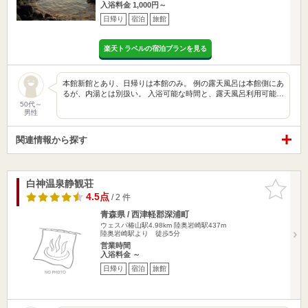
入浴料金 1,000円～
日帰り
宿泊
旅館
楽天トラベルの宿泊プランを見る
本館新館とあり、日帰りは本館のみ。 例の露天風呂は本館側にあ
るが、内湯とは別扱い。 入浴可能な時間と、露天風呂利用可能…
50代～
男性
関連情報から探す
白神温泉静観荘
お気に入
りに追加
4.5点
/ 2 件
青森県 / 西津軽郡深浦町
ウェスパ椿山駅4.98km
陸奥岩崎駅437m
陸奥岩崎駅より 徒歩5分
営業時間
入浴料金 ～
日帰り
宿泊
旅館