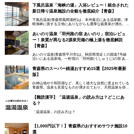
下風呂温泉「海峡の湯」入浴レビュー！統合された
新日帰り温泉施設の全貌を徹底紹介【青森】
下風呂温泉(青森県風間浦村)は、本州最北にある温泉郷。津
軽海峡に面する立地にありながらも濃厚な硫黄泉が湧出。良
質の温泉や新鮮な海の幸を求め、遠隔地ながらも全国から温
泉ファンが訪れる温泉地です。
あいのり温泉「羽州路の宿 あいのり」宿泊レビュ
ー！泉質が異なる2源泉完備の極上湯を徹底解説
「海峡の湯」は、以前あった2つの共同浴場を統合し、2020
年12月にオープンした日帰り入浴施設。かつて別々の共同
【青森】
浴場で使用された2つの源泉を楽しめる点が魅力です。また
無料休憩室や食事処も併設し、地元常連客のみならず観光客
あいのり温泉(青森県平川市)は、秋田県境近くの国道7号線
にも利用しやすい施設へ変貌しました。
沿いにある温泉地。一軒宿の「羽州路(うしゅうじ)の宿 あい
今回、筆者は実際に海峡の湯へ訪問・入浴し、その魅力を徹
のり」があります。最大の特徴が、炭酸ガスを含む食塩泉
底解説します！
(通称:赤湯)と無色透明の単純温泉という2種類の源泉を使用
青森県のスーパー銭湯おすすめ15選【2025年最新
し、いずれも源泉100％かけ流しで提供している点でしょ
版】
う。
白神山地や十和田湖など、美しく雄大な自然に恵まれている
今回筆者は実際に宿泊し、大浴場と露天風呂付き客室を中心
青森県。温泉も良質なものが湧き出ており、天然温泉を掛け
に「羽州路の宿 あいのり」を詳細にご紹介。秋田県側を含
流しで贅沢に堪能できる温泉施設がたくさんあります。青森
むこの一帯は日本でも有数の個性的な温泉がひしめくエリア
の山並みを眺めながら温泉に浸かり、お食事処でおいしいご
ですが、実はあいのり温泉も決して見逃せない極上湯のひと
【難読漢字】「温湯温泉」の読み方は？どこにあ
当地グルメを味わうひとときは格別ですね！
つ。その魅力を徹底解説します！
る？
今回は、青森県でおすすめのスーパー銭湯を紹介します。
「また来たい！」と思えるお気に入りの施設をぜひ見つけて
「温湯温泉」の読み方は？
ください。
読めそうで読めない、難読温泉地名漢字。あなたは読めます
か？
【1,000円以下！】青森県のおすすめサウナ施設10
選