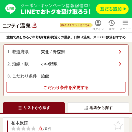
購入済チケットはこちら
ログイン
履歴
メニュー
旅館で楽しめる小中野駅(青森県)近くの温泉、日帰り温泉、スーパー銭湯おすすめ
1. 都道府県
東北 / 青森県
2. 沿線・駅
小中野駅
3. こだわり条件
旅館
こだわり条件を変更する
リストから探す
地図から探す
柏木旅館
お気に入
りに追加
-点
/ 0 件