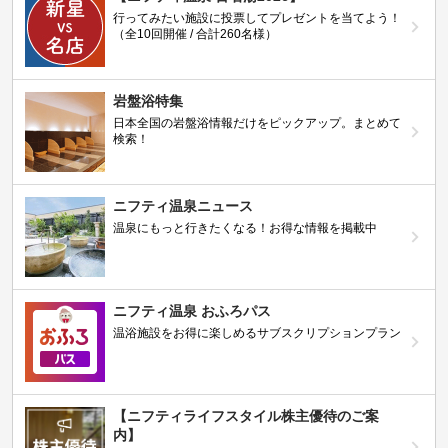
行ってみたい施設に投票してプレゼントを当てよう！
（全10回開催 / 合計260名様）
岩盤浴特集
日本全国の岩盤浴情報だけをピックアップ。まとめて
検索！
ニフティ温泉ニュース
温泉にもっと行きたくなる！お得な情報を掲載中
ニフティ温泉 おふろパス
温浴施設をお得に楽しめるサブスクリプションプラン
【ニフティライフスタイル株主優待のご案
内】