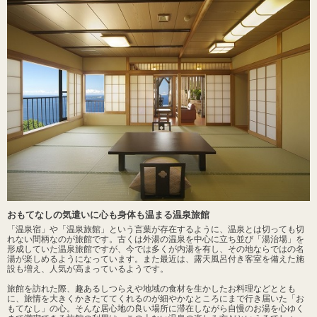
おもてなしの気遣いに心も身体も温まる温泉旅館
「温泉宿」や「温泉旅館」という言葉が存在するように、温泉とは切っても切
れない間柄なのが旅館です。古くは外湯の温泉を中心に立ち並び「湯治場」を
形成していた温泉旅館ですが、今では多くが内湯を有し、その地ならではの名
湯が楽しめるようになっています。また最近は、露天風呂付き客室を備えた施
設も増え、人気が高まっているようです。
旅館を訪れた際、趣あるしつらえや地域の食材を生かしたお料理などととも
に、旅情を大きくかきたててくれるのが細やかなところにまで行き届いた「お
もてなし」の心。そんな居心地の良い場所に滞在しながら自慢のお湯を心ゆく