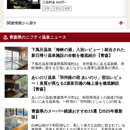
入浴料金 600円～
日帰り
宿泊
旅館
関連情報から探す
青森県のニフティ温泉ニュース
下風呂温泉「海峡の湯」入浴レビュー！統合された
新日帰り温泉施設の全貌を徹底紹介【青森】
下風呂温泉(青森県風間浦村)は、本州最北にある温泉郷。津
軽海峡に面する立地にありながらも濃厚な硫黄泉が湧出。良
質の温泉や新鮮な海の幸を求め、遠隔地ながらも全国から温
泉ファンが訪れる温泉地です。
あいのり温泉「羽州路の宿 あいのり」宿泊レビュ
ー！泉質が異なる2源泉完備の極上湯を徹底解説
「海峡の湯」は、以前あった2つの共同浴場を統合し、2020
年12月にオープンした日帰り入浴施設。かつて別々の共同
【青森】
浴場で使用された2つの源泉を楽しめる点が魅力です。また
無料休憩室や食事処も併設し、地元常連客のみならず観光客
あいのり温泉(青森県平川市)は、秋田県境近くの国道7号線
にも利用しやすい施設へ変貌しました。
沿いにある温泉地。一軒宿の「羽州路(うしゅうじ)の宿 あい
今回、筆者は実際に海峡の湯へ訪問・入浴し、その魅力を徹
のり」があります。最大の特徴が、炭酸ガスを含む食塩泉
底解説します！
(通称:赤湯)と無色透明の単純温泉という2種類の源泉を使用
青森県のスーパー銭湯おすすめ15選【2025年最新
し、いずれも源泉100％かけ流しで提供している点でしょ
版】
う。
白神山地や十和田湖など、美しく雄大な自然に恵まれている
今回筆者は実際に宿泊し、大浴場と露天風呂付き客室を中心
青森県。温泉も良質なものが湧き出ており、天然温泉を掛け
に「羽州路の宿 あいのり」を詳細にご紹介。秋田県側を含