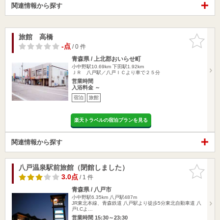
関連情報から探す
旅館 高橋
お気に入
りに追加
-点
/ 0 件
青森県 / 上北郡おいらせ町
小中野駅10.69km
下田駅1.92km
ＪＲ 八戸駅／八戸ＩＣより車で２５分
営業時間
入浴料金 ～
宿泊
旅館
楽天トラベルの宿泊プランを見る
関連情報から探す
八戸温泉駅前旅館（閉館しました）
お気に入
りに追加
3.0点
/ 1 件
青森県 / 八戸市
小中野駅6.35km
八戸駅487m
JR東北本線、青森鉄道 八戸駅より徒歩5分東北自動車道 八
戸I.Cよ…
営業時間 15:30～23:30