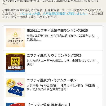
まで満喫できる旅館の利用は、この上ない温泉の楽しみ方だといえるでしょ
う。
小中野駅の旅館で楽しめる温泉、日帰り温泉、スーパー銭湯の中でも特に人気
があるのは、
パンション弁慶
、
八戸温泉駅前旅館（閉館しました）
などの施設
です。ぜひ一度は足を運んでみてください。
第20回ニフティ温泉年間ランキング2025
全国約2.2万件の中から頂点に選ばれた、2025年の人
気施設は…
ニフティ温泉 サウナランキング2026
おふろ好きユーザーの投票により、全国No.1サウナが
決定！
ニフティ温泉プレミアムクーポン
ノジマモバイル会員向け 通常よりもお得な「特別価
格」で人気の温泉を満喫できる！
【ニフティ温泉 百名湯2026】