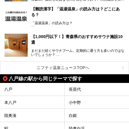
流しで贅沢に堪能できる温泉施設がたくさんあります。青森
むこの一帯は日本でも有数の個性的な温泉がひしめくエリア
の山並みを眺めながら温泉に浸かり、お食事処でおいしいご
ですが、実はあいのり温泉も決して見逃せない極上湯のひと
【難読漢字】「温湯温泉」の読み方は？どこにあ
当地グルメを味わうひとときは格別ですね！
つ。その魅力を徹底解説します！
る？
今回は、青森県でおすすめのスーパー銭湯を紹介します。
「また来たい！」と思えるお気に入りの施設をぜひ見つけて
「温湯温泉」の読み方は？
ください。
読めそうで読めない、難読温泉地名漢字。あなたは読めます
か？
【1,000円以下！】青森県のおすすめサウナ施設10
選
まだまだ続くサウナブーム。定期的に通う方も多いのではな
いでしょうか？
そこでコスパ抜群！1,000円以下でサウナを楽しめる施設を
紹介します。
ニフティ温泉ニュースTOPへ
格安でも充実の施設でサウナを楽しみませんか？
八戸線の駅から同じテーマで探す
今回は青森県にある1,000円以下のおすすめサウナ施設を紹
介します！
八戸
長苗代
本八戸
小中野
陸奥湊
白銀
鮫
陸奥白浜