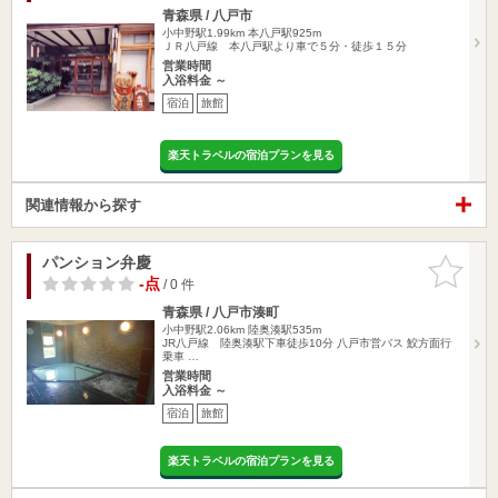
青森県 / 八戸市
小中野駅1.99km
本八戸駅925m
ＪＲ八戸線 本八戸駅より車で５分・徒歩１５分
営業時間
入浴料金 ～
宿泊
旅館
楽天トラベルの宿泊プランを見る
関連情報から探す
パンション弁慶
お気に入
りに追加
-点
/ 0 件
青森県 / 八戸市湊町
小中野駅2.06km
陸奥湊駅535m
JR八戸線 陸奥湊駅下車徒歩10分 八戸市営バス 鮫方面行
乗車 …
営業時間
入浴料金 ～
宿泊
旅館
楽天トラベルの宿泊プランを見る