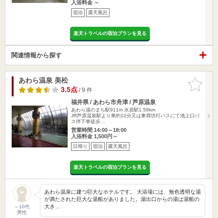
入浴料金 ～
宿泊
露天風呂
楽天トラベルの宿泊プランを見る
関連情報から探す
あわら温泉 美松
お気に入
りに追加
3.5点
/ 9 件
福井県 / あわら市舟津 / 芦原温泉
あわら湯のまち駅911m
水居駅1.59km
JR芦原温泉駅より車約12分又は東尋坊行バスにて池上口バ
ス停下車徒歩…
営業時間 14:00～18:00
入浴料金 1,500円～
日帰り
宿泊
露天風呂
楽天トラベルの宿泊プランを見る
あわら温泉に建つ巨大なホテルです。 大浴場には、無色透明な湯
が満たされた巨大な湯船がありました。湯出口からの湯は湯船の
大き…
～10代
男性