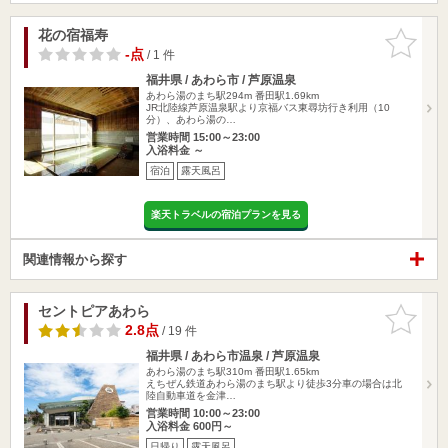
花の宿福寿
お気に入
りに追加
-点
/ 1 件
福井県 / あわら市 / 芦原温泉
あわら湯のまち駅294m
番田駅1.69km
JR北陸線芦原温泉駅より京福バス東尋坊行き利用（10
分）、あわら湯の…
営業時間 15:00～23:00
入浴料金 ～
宿泊
露天風呂
楽天トラベルの宿泊プランを見る
関連情報から探す
セントピアあわら
お気に入
りに追加
2.8点
/ 19 件
福井県 / あわら市温泉 / 芦原温泉
あわら湯のまち駅310m
番田駅1.65km
えちぜん鉄道あわら湯のまち駅より徒歩3分車の場合は北
陸自動車道を金津…
営業時間 10:00～23:00
入浴料金 600円～
日帰り
露天風呂