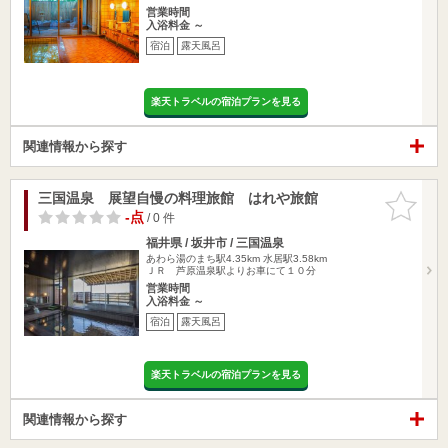
営業時間
入浴料金 ～
宿泊
露天風呂
楽天トラベルの宿泊プランを見る
関連情報から探す
三国温泉 展望自慢の料理旅館 はれや旅館
お気に入
りに追加
-点
/ 0 件
福井県 / 坂井市 / 三国温泉
あわら湯のまち駅4.35km
水居駅3.58km
ＪＲ 芦原温泉駅よりお車にて１０分
営業時間
入浴料金 ～
宿泊
露天風呂
楽天トラベルの宿泊プランを見る
関連情報から探す