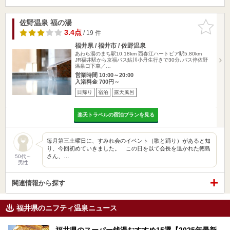
佐野温泉 福の湯
お気に入
りに追加
3.4点
/ 19 件
福井県 / 福井市 / 佐野温泉
あわら湯のまち駅10.18km
西春江ハートピア駅5.80km
JR福井駅から京福バス鮎川小丹生行きで30分､バス停佐野
温泉口下車／…
営業時間 10:00～20:00
入浴料金 700円～
日帰り
宿泊
露天風呂
楽天トラベルの宿泊プランを見る
毎月第三土曜日に、すみれ会のイベント（歌と踊り）があると知
り、今回初めていきました。 この日を以て会長を退かれた徳島
さん、…
50代～
男性
関連情報から探す
福井県のニフティ温泉ニュース
福井県のスーパー銭湯おすすめ15選【2025年最新