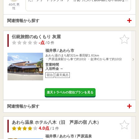
40代 男
性
関連情報から探す
伝統旅館のぬくもり 灰屋
お気に入
りに追加
-点
/ 0 件
福井県 / あわら市
あわら湯のまち駅321m
番田駅1.61km
・芦原温泉駅から車で約10分 ・金津ICから車で約10分
営業時間
入浴料金 ～
宿泊
露天風呂
楽天トラベルの宿泊プランを見る
関連情報から探す
あわら温泉 ホテル八木（旧 芦原の宿 八木）
お気に入
りに追加
4.0点
/ 1 件
福井県 / あわら市 / 芦原温泉