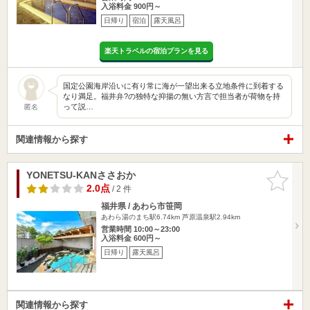
入浴料金 900円～
日帰り
宿泊
露天風呂
楽天トラベルの宿泊プランを見る
国定公園海岸沿いに有り常に海が一望出来る立地条件に到着する
なり満足。福井弁?の独特な抑揚の無い方言で担当者が荷物を持
って説…
匿名
関連情報から探す
YONETSU-KANささおか
お気に入
りに追加
2.0点
/ 2 件
福井県 / あわら市笹岡
あわら湯のまち駅6.74km
芦原温泉駅2.94km
営業時間 10:00～23:00
入浴料金 600円～
日帰り
露天風呂
関連情報から探す