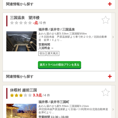
関連情報から探す
三国温泉 望洋楼
お気に入
りに追加
-点
/ 0 件
福井県 / 坂井市 / 三国温泉
あわら湯のまち駅5.53km
三国港駅958m
ＪＲ北陸本線 芦原温泉駅より車で約２０分／北陸自動車
道 金津ＩＣより…
営業時間
入浴料金 ～
宿泊
露天風呂
楽天トラベルの宿泊プランを見る
関連情報から探す
休暇村 越前三国
お気に入
りに追加
3.3点
/ 4 件
福井県 / 坂井市三国町
あわら湯のまち駅5.55km
三国港駅3.21km
JR北陸本線芦原温泉駅より京福バス利用30分北陸自動車道
金津ICより…
営業時間 11:30～15:00