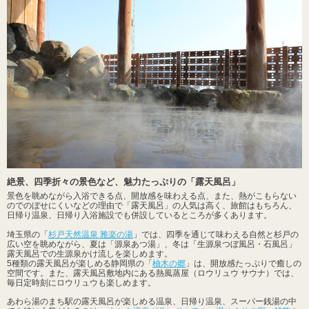
絶景、四季折々の景色など、魅力たっぷりの「露天風呂」
景色を眺めながら入浴できる点、開放感を味わえる点、また、熱がこもらない
のでのぼせにくいなどの理由で「露天風呂」の人気は高く、旅館はもちろん、
日帰り温泉、日帰り入浴施設でも併設しているところが多くあります。
埼玉県の「
杉戸天然温泉 雅楽の湯
」では、四季を通じて味わえる自然と杉戸の
広い空を眺めながら、夏は「源泉あつ湯」、冬は「生源泉つぼ風呂・石風呂」
露天風呂での生源泉かけ流しを楽しめます。
5種類の露天風呂が楽しめる静岡県の「
柚木の郷
」は、開放感たっぷりで癒しの
空間です。また、露天風呂敷地内にある熱風蒸屋（ロウリュウ サウナ）では、
毎日定時刻にロウリュウも楽しめます。
あわら湯のまち駅の露天風呂が楽しめる温泉、日帰り温泉、スーパー銭湯の中