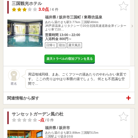
三国観光ホテル
お気に入
りに追加
3.0点
/ 4 件
福井県 / 坂井市三国町 / 東尋坊温泉
あわら湯のまち駅3.77km
三国駅484m
JR芦原温泉よりタクシーで20分北陸高速道路金津インター
より車で20…
営業時間 13:00～22:00
入浴料金 800円～
日帰り
宿泊
露天風呂
楽天トラベルの宿泊プランを見る
周辺地域同様、まあ、ごくフツーの湯あたりのやわらかい泉質で
す。 ここの売りはやはり和畳の湯でしょう。 何とも不思議な空
間で…
匿名
関連情報から探す
サンセットガーデン風の杜
お気に入
りに追加
-点
/ 0 件
福井県 / 坂井市
あわら湯のまち駅3.89km
三国駅515m
三国駅より徒歩10分