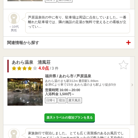
芦原温泉街の中に有り、駐車場は周辺に点在していました。一番
離れた駐車場では、隣の施設の足湯が無料で使えるとの看板が立
ってい…
～10代
男性
関連情報から探す
あわら温泉 清風荘
お気に入
りに追加
4.0点
/ 3 件
福井県 / あわら市 / 芦原温泉
あわら湯のまち駅312m
番田駅1.66km
金津ICより車で15分 あわら湯のまち駅より徒歩5分
営業時間 16:00～20:00
入浴料金 1,500円～
日帰り
宿泊
露天風呂
楽天トラベルの宿泊プランを見る
家族旅行で宿泊しました。 とても広く清潔感のあるお風呂でし
た。 フリードリンクコーナーがあったので飲み物にも不自由な…