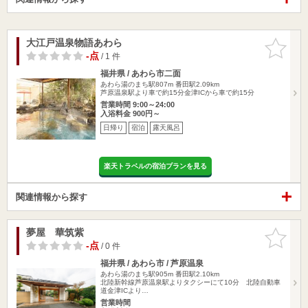
大江戸温泉物語あわら
お気に入
りに追加
-点
/ 1 件
福井県 / あわら市二面
あわら湯のまち駅807m
番田駅2.09km
芦原温泉駅より車で約15分金津ICから車で約15分
営業時間 9:00～24:00
入浴料金 900円～
日帰り
宿泊
露天風呂
楽天トラベルの宿泊プランを見る
関連情報から探す
夢屋 華筑紫
お気に入
りに追加
-点
/ 0 件
福井県 / あわら市 / 芦原温泉
あわら湯のまち駅905m
番田駅2.10km
北陸新幹線芦原温泉駅よりタクシーにて10分 北陸自動車
道金津ICより…
営業時間