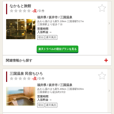
なかもと旅館
お気に入
りに追加
-点
/ 0 件
福井県 / 坂井市 / 三国温泉
あわら湯のまち駅5.18km
三国港駅517m
三国港駅より徒歩７分
営業時間
入浴料金 ～
宿泊
露天風呂
楽天トラベルの宿泊プランを見る
関連情報から探す
三国温泉 民宿ちひろ
お気に入
りに追加
-点
/ 0 件
福井県 / 坂井市 / 三国温泉
あわら湯のまち駅5.48km
三国港駅928m
三国港駅から徒歩約15分
営業時間
入浴料金 ～
宿泊
露天風呂