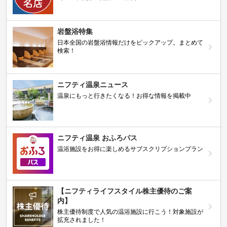
岩盤浴特集
日本全国の岩盤浴情報だけをピックアップ。まとめて
検索！
ニフティ温泉ニュース
温泉にもっと行きたくなる！お得な情報を掲載中
ニフティ温泉 おふろパス
温浴施設をお得に楽しめるサブスクリプションプラン
【ニフティライフスタイル株主優待のご案
内】
株主優待制度で人気の温浴施設に行こう！対象施設が
拡充されました！