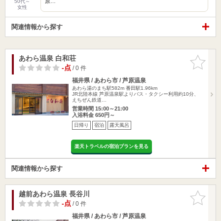
原…
50代～
女性
関連情報から探す
あわら温泉 白和荘
お気に入
りに追加
-点
/ 0 件
福井県 / あわら市 / 芦原温泉
あわら湯のまち駅582m
番田駅1.96km
JR北陸本線 芦原温泉駅よりバス・タクシー利用約10分、
えちぜん鉄道…
営業時間 15:00～21:00
入浴料金 650円～
日帰り
宿泊
露天風呂
楽天トラベルの宿泊プランを見る
関連情報から探す
越前あわら温泉 長谷川
お気に入
りに追加
-点
/ 0 件
福井県 / あわら市 / 芦原温泉