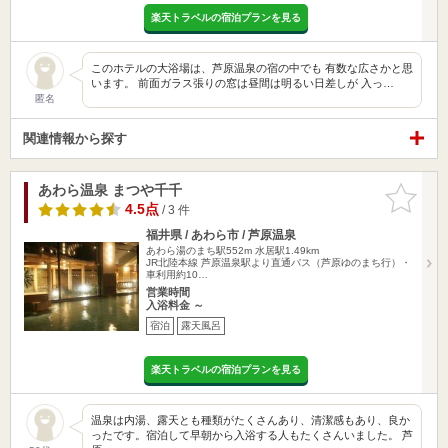
楽天トラベルの宿泊プランを見る
このホテルの大浴場は、芦原温泉の宿の中でも 有数な広さかと思
います。 前面ガラス張りの窓は昼間は明るい日差しが 入っ…
匿名
関連情報から探す
あわら温泉 まつや千千
お気に入
りに追加
4.5点
/ 3 件
福井県 / あわら市 / 芦原温泉
あわら湯のまち駅552m
水居駅1.49km
JR北陸本線 芦原温泉駅より直通バス（芦原ゆのまち行）・
車利用約10…
営業時間
入浴料金 ～
宿泊
露天風呂
楽天トラベルの宿泊プランを見る
温泉は内湯、露天とも種類がたくさんあり、清潔感もあり、良か
ったです。宿泊して早朝から入浴する人もたくさんいました。 芦