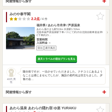
関連情報から探す
みのや泰平閣
お気に入
りに追加
2.2点
/ 4 件
福井県 / あわら市舟津 / 芦原温泉
あわら湯のまち駅519m
水居駅1.52km
北陸本線芦原温泉駅下車バスにて約15分北陸自動車道金津I
C下車約15…
営業時間
入浴料金 ～
宿泊
露天風呂
楽天トラベルの宿泊プランを見る
随分前ですが、一泊させていただきました。クチコミにあるよう
なことは感じませんでしたが、施設の老朽化は目立ちました。夕
食の会…
40代 男
性
関連情報から探す
あわら温泉 あわらの隠れ宿 ゆ楽 YURAKU
お気に入
りに追加