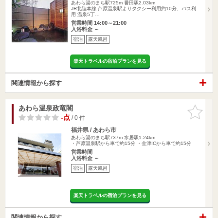
あわら湯のまち駅725m
番田駅2.03km
JR北陸本線 芦原温泉駅よりタクシー利用約10分、バス利
用 温泉5丁…
営業時間 14:00～21:00
入浴料金 ～
宿泊
露天風呂
楽天トラベルの宿泊プランを見る
関連情報から探す
あわら温泉政竜閣
お気に入
りに追加
-点
/ 0 件
福井県 / あわら市
あわら湯のまち駅737m
水居駅1.24km
・芦原温泉駅から車で約15分 ・金津ICから車で約15分
営業時間
入浴料金 ～
宿泊
露天風呂
楽天トラベルの宿泊プランを見る
関連情報から探す