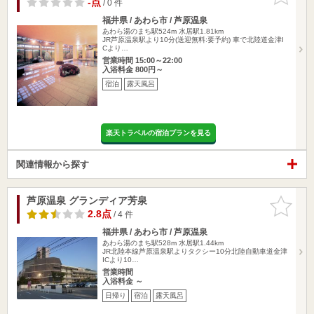
-点
/ 0 件
福井県 / あわら市 / 芦原温泉
あわら湯のまち駅524m
水居駅1.81km
JR芦原温泉駅より10分(送迎無料:要予約) 車で北陸道金津I
Cより…
営業時間 15:00～22:00
入浴料金 800円～
宿泊
露天風呂
楽天トラベルの宿泊プランを見る
関連情報から探す
芦原温泉 グランディア芳泉
お気に入
りに追加
2.8点
/ 4 件
福井県 / あわら市 / 芦原温泉
あわら湯のまち駅528m
水居駅1.44km
JR北陸本線芦原温泉駅よりタクシー10分北陸自動車道金津
ICより10…
営業時間
入浴料金 ～
日帰り
宿泊
露天風呂