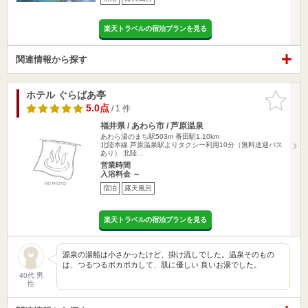
楽天トラベルの宿泊プランを見る
関連情報から探す
ホテル ぐらばあ亭
お気に入
りに追加
5.0点
/ 1 件
福井県 / あわら市 / 芦原温泉
あわら湯のまち駅503m
番田駅1.10km
北陸本線 芦原温泉駅よりタクシー利用10分（無料送迎バス
あり） 北陸…
営業時間
入浴料金 ～
宿泊
露天風呂
楽天トラベルの宿泊プランを見る
源泉の湯船は小さかったけど、掛け流しでした。温泉そのもの
は、つるつるポカポカして、肌に優しい 良いお湯でした。
40代 男
性