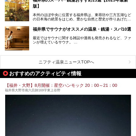
版】
本州のほぼ中央に位置する福井県は、東尋坊や三方五湖など
の日本海の絶景をはじめ、豊かな自然と歴史が作りあげた見
どころがたくさんあります。越前がにや若狭ぐじに代表され
る海産物、越前そば、ソースかつ丼などのグルメも人気で
福井県でサウナがオススメの温泉・銭湯・スパ10選
す。
2024年春の北陸新幹線の延伸により、関西地方のみならず
最近ではサウナに関する雑誌や漫画も発売されるなど、ファ
首都圏からもアクセスしやすくなりました。今回は、そんな
ンが増えているサウナ。
福井県でおすすめのスーパー銭湯をご紹介します。
しかしサウナは一口にサウナと言っても、ドライサウナ、ス
チームサウナ、塩サウナなどが存在し、施設によって様々な
こだわりを持つ施設も増えています。
ニフティ温泉ニュースTOPへ
今回はそんな今話題のサウナが楽しめる、福井県内にあるオ
ススメ温泉・銭湯・スパを10件まとめてご紹介します。
おすすめのアクティビティ情報
【福井・大野】8月開催：星空ハンモック 20：00～21：00
福井県大野市南六呂師169字東上谷野