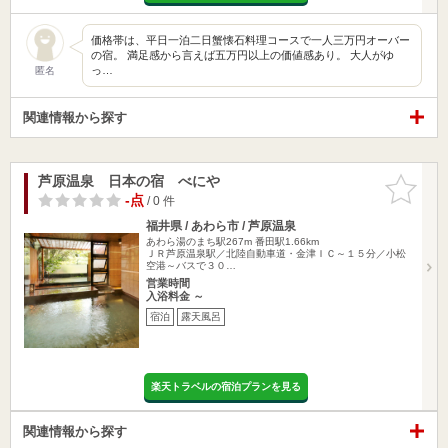
価格帯は、平日一泊二日蟹懐石料理コースで一人三万円オーバー
の宿。 満足感から言えば五万円以上の価値感あり。 大人がゆ
っ…
匿名
関連情報から探す
芦原温泉 日本の宿 べにや
お気に入
りに追加
-点
/ 0 件
福井県 / あわら市 / 芦原温泉
あわら湯のまち駅267m
番田駅1.66km
ＪＲ芦原温泉駅／北陸自動車道・金津ＩＣ～１５分／小松
空港～バスで３０…
営業時間
入浴料金 ～
宿泊
露天風呂
楽天トラベルの宿泊プランを見る
関連情報から探す