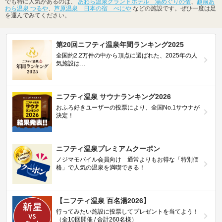
でも特に人気があるのは、
あわら温泉グランドホテル 湯めぐりの宿
、
越前あ
わら温泉 つるや
、
芦原温泉 日本の宿 べにや
などの施設です。ぜひ一度は足
を運んでみてください。
第20回ニフティ温泉年間ランキング2025
全国約2.2万件の中から頂点に選ばれた、2025年の人
気施設は…
ニフティ温泉 サウナランキング2026
おふろ好きユーザーの投票により、全国No.1サウナが
決定！
ニフティ温泉プレミアムクーポン
ノジマモバイル会員向け 通常よりもお得な「特別価
格」で人気の温泉を満喫できる！
【ニフティ温泉 百名湯2026】
行ってみたい施設に投票してプレゼントを当てよう！
（全10回開催 / 合計260名様）