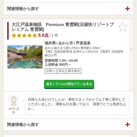
関連情報から探す
大江戸温泉物語 Premium 青雲閣(旧湯快リゾートプ
お気に入
レミアム 青雲閣)
りに追加
5.0点
/ 1 件
福井県 / あわら市 / 芦原温泉
あわら湯のまち駅1.05km
番田駅2.26km
【車】北陸自動車道 金津ICより約15分 【電車】北陸新幹
線ほか芦…
営業時間 7:00～24:00
入浴料金 900円～
日帰り
宿泊
露天風呂
楽天トラベルの宿泊プランを見る
日帰り入浴だけでしたが、男性スタッフがとても丁寧に受付して
くださいました。 掃除も行き届いており、清潔でとても気持ちよ
か…
40代 女
性
関連情報から探す