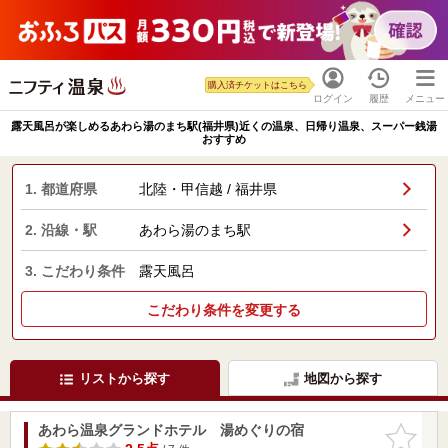
購入済チケットはこちら
ログイン
履歴
メニュー
露天風呂が楽しめるあわら湯のまち駅(福井県)近くの温泉、日帰り温泉、スーパー銭湯
おすすめ
1. 都道府県
北陸・甲信越 / 福井県
2. 沿線・駅
あわら湯のまち駅
3. こだわり条件
露天風呂
こだわり条件を変更する
リストから探す
地図から探す
あわら温泉グランドホテル 湯めぐりの宿
お気に入
りに追加