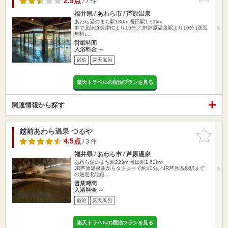
2.5点
/ 7 件
福井県 / あわら市 / 芦原温泉
あわら湯のまち駅180m
番田駅1.51km
車で北陸道金津ICより15分／JR芦原温泉駅より10分 (送迎
無料:…
営業時間
入浴料金 ～
宿泊
露天風呂
楽天トラベルの宿泊プランを見る
関連情報から探す
越前あわら温泉 つるや
お気に入
りに追加
4.5点
/ 3 件
福井県 / あわら市 / 芦原温泉
あわら湯のまち駅223m
番田駅1.62km
JR芦原温泉駅からタクシーで約10分／JR芦原温泉駅まで
の送迎北陸自…
営業時間
入浴料金 ～
宿泊
露天風呂
楽天トラベルの宿泊プランを見る