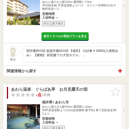
あわら湯のまち駅339m
番田駅1.72km
JR北陸本線 芦原温泉駅よりバス・タクシー利用約10分※
無料送迎バス…
営業時間
入浴料金 ～
宿泊
露天風呂
楽天トラベルの宿泊プランを見る
宿評価85/100 温泉評価62/100 【値段】 1泊2食￥19050(入湯税込
み） 【建物】 鉄筋建ての大型ホテル。 …
匿名
関連情報から探す
あわら温泉 ぐらばあ亭 お月見露天の宿
お気に入
りに追加
-点
/ 0 件
福井県 / あわら市
あわら湯のまち駅500m
番田駅1.10km
JR芦原温泉駅より10分(送迎無料:要予約) 車で北陸道金津I
Cより…
営業時間
入浴料金 ～
宿泊
露天風呂