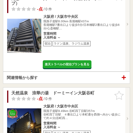
プ）
-点
/ 0 件
大阪府 / 大阪市中央区
我孫子道駅8.00km
長堀橋駅437m
長堀橋駅7番出口より徒歩5分/日本橋駅2番出口より徒歩6
分/心斎橋駅…
営業時間
入浴料金 ～
宿泊
ラドン温泉、ラジウム温泉
楽天トラベルの宿泊プランを見る
関連情報から探す
天然温泉 浪華の湯 ドーミーイン大阪谷町
お気に入
りに追加
-点
/ 0 件
大阪府 / 大阪市中央区
我孫子道駅9.49km
谷町四丁目駅357m
谷町四丁目駅 ４番出口より本町通を西側へ向かい徒歩に
て約４分(谷町四…
営業時間
入浴料金 ～