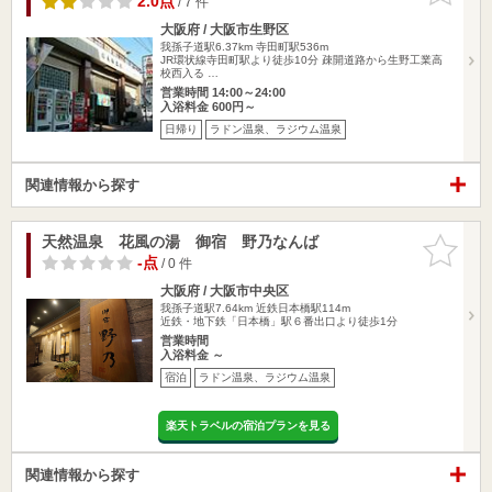
2.0点
/ 7 件
大阪府 / 大阪市生野区
我孫子道駅6.37km
寺田町駅536m
JR環状線寺田町駅より徒歩10分 疎開道路から生野工業高
校西入る …
営業時間 14:00～24:00
入浴料金 600円～
日帰り
ラドン温泉、ラジウム温泉
関連情報から探す
天然温泉 花風の湯 御宿 野乃なんば
お気に入
りに追加
-点
/ 0 件
大阪府 / 大阪市中央区
我孫子道駅7.64km
近鉄日本橋駅114m
近鉄・地下鉄「日本橋」駅６番出口より徒歩1分
営業時間
入浴料金 ～
宿泊
ラドン温泉、ラジウム温泉
楽天トラベルの宿泊プランを見る
関連情報から探す