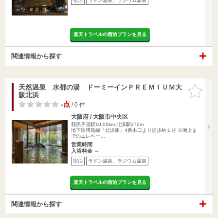
宿泊
ラドン温泉、ラジウム温泉
楽天トラベルの宿泊プランを見る
関連情報から探す
天然温泉 水都の湯 ドーミーインＰＲＥＭＩＵＭ大
お気に入
阪北浜
りに追加
-点
/ 0 件
大阪府 / 大阪市中央区
我孫子道駅10.00km
北浜駅270m
地下鉄堺筋線「北浜駅」4番出口より徒歩約１分 ※地上ま
でのエレベー…
営業時間
入浴料金 ～
宿泊
ラドン温泉、ラジウム温泉
楽天トラベルの宿泊プランを見る
関連情報から探す