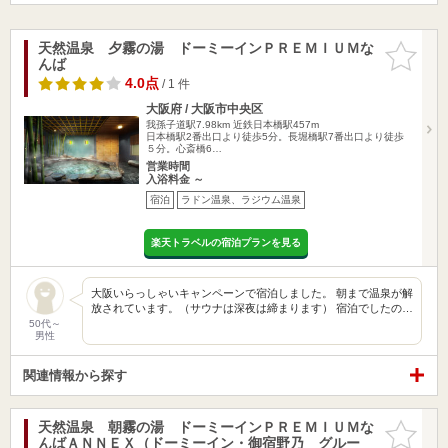
天然温泉 夕霧の湯 ドーミーインＰＲＥＭＩＵＭな
お気に入
んば
りに追加
4.0点
/ 1 件
大阪府 / 大阪市中央区
我孫子道駅7.98km
近鉄日本橋駅457m
日本橋駅2番出口より徒歩5分。長堀橋駅7番出口より徒歩
５分。心斎橋6…
営業時間
入浴料金 ～
宿泊
ラドン温泉、ラジウム温泉
楽天トラベルの宿泊プランを見る
大阪いらっしゃいキャンペーンで宿泊しました。 朝まで温泉が解
放されています。（サウナは深夜は締まります） 宿泊でしたの…
50代～
男性
関連情報から探す
天然温泉 朝霧の湯 ドーミーインＰＲＥＭＩＵＭな
お気に入
んばＡＮＮＥＸ（ドーミーイン・御宿野乃 グルー
りに追加