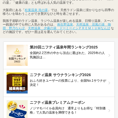
の湯」「健康の湯」とも呼ばれる人気の温泉です。
大阪府にある「
松葉温泉 滝の湯
」では、天然ラドン温泉に浸かりながら四季の
移ろいを味わうことができ贅沢なひと時を過ごせます。
我孫子道駅のラドン温泉、ラジウム温泉が楽しめる温泉、日帰り温泉、スーパ
ー銭湯の中でも特に人気があるのは、
南生野温泉
、
天然温泉 花風の湯 御
宿 野乃なんば
、
天然温泉 夕霧の湯 ドーミーインＰＲＥＭＩＵＭなんば
な
どの施設です。ぜひ一度は足を運んでみてください。
第20回ニフティ温泉年間ランキング2025
全国約2.2万件の中から頂点に選ばれた、2025年の人
気施設は…
ニフティ温泉 サウナランキング2026
おふろ好きユーザーの投票により、全国No.1サウナが
決定！
ニフティ温泉プレミアムクーポン
ノジマモバイル会員向け 通常よりもお得な「特別価
格」で人気の温泉を満喫できる！