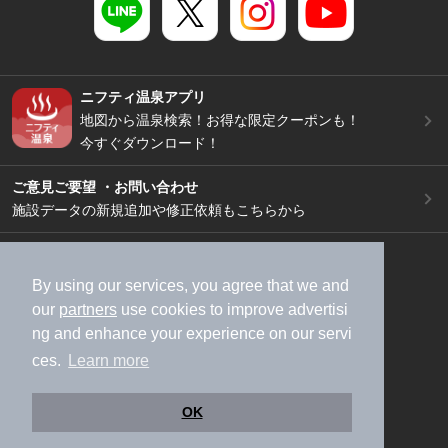
ニフティ温泉アプリ
地図から温泉検索！お得な限定クーポンも！
今すぐダウンロード！
ご意見ご要望 ・お問い合わせ
施設データの新規追加や修正依頼もこちらから
スマートフォン
/
PC
加盟店募集（資料請求）
広告出稿のご案内
By using our services, you agree that we and
our
partners
use cookies to improve advertisi
利用規約
ライフスタイルMEMBERS+規約
ng and enhance your experience on our servi
特定商取引法に基づく表記
ヘルプ
採用情報
ces.
Learn more
運営会社
個人情報保護ポリシー
©NIFTY Lifestyle Co., Ltd.
OK