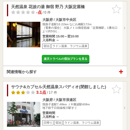
天然温泉 花波の湯 御宿 野乃 大阪淀屋橋
お気に入
りに追加
-点
/ 0 件
大阪府 / 大阪市中央区
我孫子道駅10.22km
なにわ橋駅172m
［電車の場合］ 大阪メトロ御堂筋線「淀屋橋駅」1番出口
より約5分(…
営業時間 15:00～翌10:00
入浴料金 ～
宿泊
ラドン温泉、ラジウム温泉
楽天トラベルの宿泊プランを見る
関連情報から探す
サウナ&カプセル天然温泉スパディオ(閉館しました)
お気に入
りに追加
3.1点
/ 17 件
大阪府 / 大阪市浪速区
我孫子道駅7.48km
ＪＲ難波駅408m
地下鉄千日前線桜川駅すぐ
営業時間
入浴料金 ～
日帰り
宿泊
ラドン温泉、ラジウム温泉