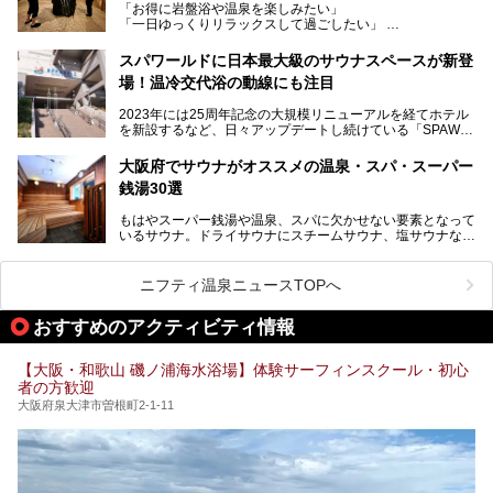
「お得に岩盤浴や温泉を楽しみたい」
見どころが盛りだくさん。日常の疲れを癒やしたい方はもち
「一日ゆっくりリラックスして過ごしたい」
ろん、休日にゆったり過ごしたい方にもぴったりの内容とな
そんな方におすすめなのが、クーポンを使ってお得に長時間
っています。
利用できる「神州温泉 あるごの湯」です。
スパワールドに日本最大級のサウナスペースが新登
本記事では、そんなリニューアル後の注目ポイントを詳しく
場！温冷交代浴の動線にも注目
あるごの湯は、大阪府豊中市にある日帰り温浴施設で、阪急
紹介します。これから「鶴見緑地湯元水春」に訪れる方や、
宝塚線「三国駅」から徒歩約10分とアクセスも良好です。
より満足度の高い過ごし方をしたい方はぜひお読みくださ
2023年には25周年記念の大規模リニューアルを経てホテル
チムジルバン（岩盤浴）を中心に、発汗・リラックス・漫画
い。
を新設するなど、日々アップデートし続けている「SPAWO
タイムまで満喫できる長時間滞在型の施設なので、一日中ゆ
RLD HOTEL＆RESORT」（以下スパワールド）。
ったりと過ごしたいときにおすすめ。大うちわやタオルによ
そんなスパワールドが2025年11月15日（土）に、新たな浴
る迫力ある熱波パフォーマンスも毎日行われており、“とと
大阪府でサウナがオススメの温泉・スパ・スーパー
室や日本最大級140人収容の大規模サウナを携えてリニュー
のう”体験をしっかり楽しめるのもポイントです。
銭湯30選
アルオープン！浴室である4F・6Fそれぞれにリニューアル
が施されており、その総工費はなんと13.5億円！
さらに館内でくつろぐだけでなく、隣接するビルにはカラオ
もはやスーパー銭湯や温泉、スパに欠かせない要素となって
大規模リニューアルの全容を確認すべく、リニューアルプレ
ケやボウリングといった遊び場もあり、友人同士やカップル
いるサウナ。ドライサウナにスチームサウナ、塩サウナな
オープンイベントに行ってきました！今回はそのリニューア
で“遊び+癒し”の一日を過ごすのにもぴったり。
ど、いくつか異なるタイプが楽しめたり、水風呂や外気浴ス
ル部分の概要をお届けします。
ペース、ロウリュウなど、心ゆくまで楽しむためのサービス
今回は、あるごの湯を訪問し、チムジルバンやお風呂、食事
が充実した施設も多くみられます。
ニフティ温泉ニュースTOPへ
処にいたるまで魅力をたっぷり堪能してきたので、その全容
を詳しく紹介します！
今回はそんなサウナにこだわった、大阪府内のオススメ温
おすすめのアクティビティ情報
泉・銭湯・スパを30件紹介したいと思います！
【大阪・和歌山 磯ノ浦海水浴場】体験サーフィンスクール・初心
者の方歓迎
大阪府泉大津市曽根町2-1-11