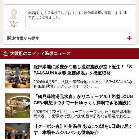
此処は､もう営業終了しております｡ 岩伸産業様の事情により､建
て直しになりました｡
50代～
男性
関連情報から探す
大阪府のニフティ温泉ニュース
服部緑地に緑豊かな癒し温浴施設が堂々誕生！「S
PA&SAUNA水春 服部緑地」を徹底取材
2026年6月5日、大阪・服部緑地エリアに「SPA&SAUNA水
春 服部緑地」がグランドオープン。
当初の計画から約5年の時を経て誕生した本施設は、温泉・
「鶴見緑地湯元水春」がリニューアル！岩盤LOUN
サウナ・岩盤浴・フィットネス・ラウンジ・レストランなど
GEや瞑想サウナで一日ゆっくり満喫できる施設に
を融合した、これまでの“水春”のイメージをさらに進化させ
た大型ウェルネス施設です。
2026年4月22日にリニューアルオープンした「鶴見緑地湯
元水春」。源泉かけ流しのお風呂や多彩な岩盤浴があること
今回はオープン前の内覧会に参加し、館内のこだわりポイン
で人気の施設ですが、リニューアルを経てこれまで以上
トを徹底取材してきました。
に“一日中くつろげる場所”としてパワーアップしています。
サウナー注目の3種のサウナや160cmの深水風呂、没入感の
【クーポン有】神州温泉 あるごの湯を1日遊び尽く
高い岩盤浴エリア、日本最大の台数を誇る最新AIフィットネ
す！本場チムジルバンも徹底紹介
今回のリニューアルでは、新たに登場した瞑想サウナをはじ
スマシンなど、見どころ満載の館内を詳しくご紹介します。
め、岩盤浴エリアや休憩スペースの充実、レストランなど、