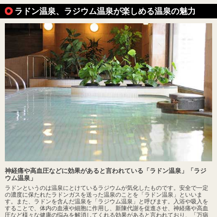
ラドン温泉、ラジウム温泉が楽しめる温泉の魅力
神経痛や高血圧などに効果があると言われている「ラドン温泉」「ラジ
ウム温泉」
ラドンというのは温泉にとけているラジウムが気化したものです。安全で一定
の濃度に保たれたラドンガスを送った温泉のことを「ラドン温泉」といいま
す。また、ラドンを含んだ温泉を「ラジウム温泉」と呼びます。入浴や吸入を
することで、体内の血液や細胞に作用し、新陳代謝を促進させ、神経痛や高血
圧など様々な健康の悩みを解消してくれる効果があると言われており、「万病