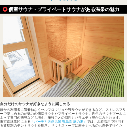
個室サウナ・プライベートサウナがある温泉の魅力
自分だけのサウナが好きなように楽しめる
ほかの利用者に気兼ねなくセルフロウリュや寝サウナができるなど、ストレスフリ
ーで楽しめるのが魅力の個室サウナやプライベートサウナ。近年のサウナブームに
よって専門の施設なども増え、施設ごとの個性もバラエティ豊かにみられます。
東京都練馬区にある
「バーデと天然温泉 豊島園 庭の湯」
では、水着着用で利用す
る貸切制のテントサウナを用意。サウナストーブに薪をくべるのも自分で行うた