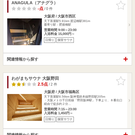
ANAGULA（アナグラ）
お気に入
りに追加
-点
/ 0 件
大阪府 / 大阪市西区
天下茶屋駅5.91km
渡辺橋駅381m
最寄り駅：肥後橋駅
営業時間 9:00～23:00
入浴料金 15,000円～
日帰り
個室サウナ
関連情報から探す
わがまちサウナ 大阪野田
お気に入
りに追加
2.5点
/ 2 件
大阪府 / 大阪市福島区
天下茶屋駅6.56km
阪神電鉄本線野田駅205m
・大阪メトロ千日前線「野田阪神駅」下車より、８番出口
経由で徒歩約２分…
営業時間 7:15～23:00
入浴料金 1,450円～
日帰り
個室サウナ
関連情報から探す