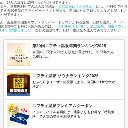
め、好みの温度に調整しながら利用できます。
また、群馬県桐生市の総合温浴施設
「天然温泉ゆらぶ桐生店」
には、別料金で利用
できる90分制のプライベートサウナがあり、自由にセルフロウリュなどを楽しむこ
とができます。
天下茶屋駅の個室サウナ・プライベートサウナがある温泉、日帰り温泉、スーパー
銭湯の中でも特に人気があるのは、
FUN SPACE DINER
、
辰巳温泉
、
個室サウナC
OTE（閉館しました）
などの施設です。ぜひ一度は足を運んでみてください。
第20回ニフティ温泉年間ランキング2025
全国約2.2万件の中から頂点に選ばれた、2025年の人
気施設は…
ニフティ温泉 サウナランキング2026
おふろ好きユーザーの投票により、全国No.1サウナが
決定！
ニフティ温泉プレミアムクーポン
ノジマモバイル会員向け 通常よりもお得な「特別価
格」で人気の温泉を満喫できる！