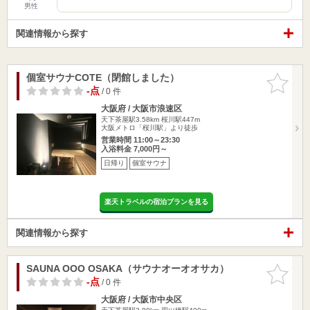
男性
関連情報から探す
個室サウナCOTE（閉館しました）
お気に入
りに追加
-点
/ 0 件
大阪府 / 大阪市浪速区
天下茶屋駅3.58km
桜川駅447m
大阪メトロ「桜川駅」より徒歩
営業時間 11:00～23:30
入浴料金 7,000円～
日帰り
個室サウナ
楽天トラベルの宿泊プランを見る
関連情報から探す
SAUNA OOO OSAKA（サウナオーオオサカ）
お気に入
りに追加
-点
/ 0 件
大阪府 / 大阪市中央区