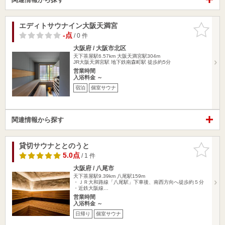
エディトサウナイン大阪天満宮
お気に入
りに追加
-点
/ 0 件
大阪府 / 大阪市北区
天下茶屋駅6.57km
大阪天満宮駅304m
JR大阪天満宮駅 地下鉄南森町駅 徒歩約5分
営業時間
入浴料金 ～
宿泊
個室サウナ
関連情報から探す
貸切サウナととのうと
お気に入
りに追加
5.0点
/ 1 件
大阪府 / 八尾市
天下茶屋駅9.39km
八尾駅159m
・ＪＲ大和路線「八尾駅」下車後、南西方向へ徒歩約５分
・近鉄大阪線…
営業時間
入浴料金 ～
日帰り
個室サウナ