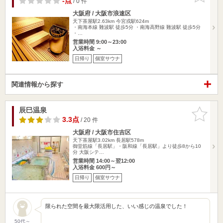
-点
/ 0 件
大阪府 / 大阪市浪速区
天下茶屋駅2.63km
今宮戎駅624m
・南海本線 難波駅 徒歩5分 ・南海高野線 難波駅 徒歩5分
・…
営業時間 9:00～23:00
入浴料金 ～
日帰り
個室サウナ
関連情報から探す
辰巳温泉
お気に入
りに追加
3.3点
/ 20 件
大阪府 / 大阪市住吉区
天下茶屋駅3.02km
長居駅578m
御堂筋線「長居駅」・阪和線「長居駅」より徒歩8から10
分 大阪シテ…
営業時間 14:00～翌12:00
入浴料金 600円～
日帰り
個室サウナ
限られた空間を最大限活用した、いい感じの温泉でした！
50代～