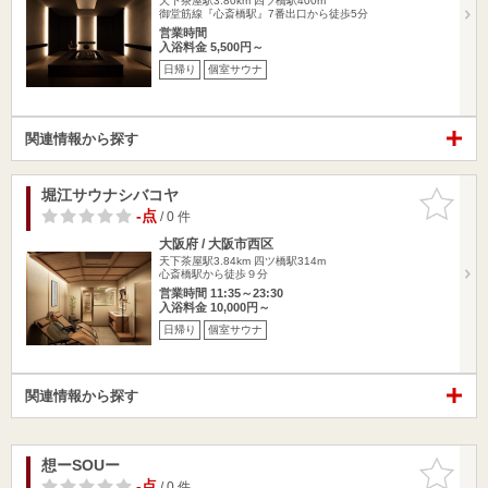
天下茶屋駅3.80km
四ツ橋駅400m
御堂筋線『心斎橋駅』7番出口から徒歩5分
営業時間
入浴料金 5,500円～
日帰り
個室サウナ
関連情報から探す
堀江サウナシバコヤ
お気に入
りに追加
-点
/ 0 件
大阪府 / 大阪市西区
天下茶屋駅3.84km
四ツ橋駅314m
心斎橋駅から徒歩９分
営業時間 11:35～23:30
入浴料金 10,000円～
日帰り
個室サウナ
関連情報から探す
想ーSOUー
お気に入
りに追加
-点
/ 0 件