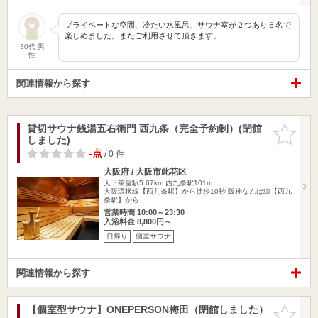
プライベートな空間、冷たい水風呂、サウナ室が２つあり６名で
楽しめました。またご利用させて頂きます。
30代 男
性
関連情報から探す
貸切サウナ銭湯五右衛門 西九条（完全予約制）(閉館
お気に入
しました)
りに追加
-点
/ 0 件
大阪府 / 大阪市此花区
天下茶屋駅5.67km
西九条駅101m
大阪環状線【西九条駅】から徒歩10秒 阪神なんば線【西九
条駅】から…
営業時間 10:00～23:30
入浴料金 8,800円～
日帰り
個室サウナ
関連情報から探す
【個室型サウナ】ONEPERSON梅田（閉館しました）
お気に入