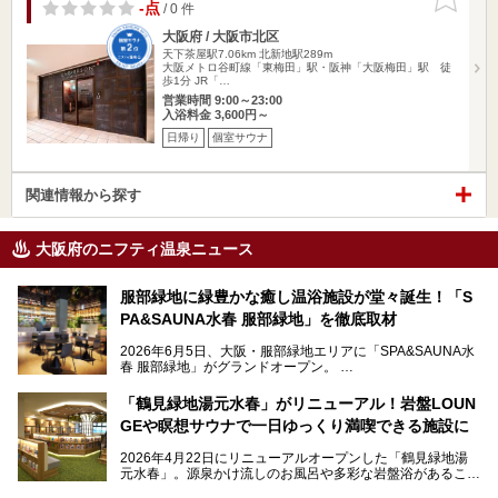
りに追加
-点
/ 0 件
大阪府 / 大阪市北区
天下茶屋駅7.06km
北新地駅289m
大阪メトロ谷町線「東梅田」駅・阪神「大阪梅田」駅 徒
歩1分 JR「…
営業時間 9:00～23:00
入浴料金 3,600円～
日帰り
個室サウナ
関連情報から探す
大阪府のニフティ温泉ニュース
服部緑地に緑豊かな癒し温浴施設が堂々誕生！「S
PA&SAUNA水春 服部緑地」を徹底取材
2026年6月5日、大阪・服部緑地エリアに「SPA&SAUNA水
春 服部緑地」がグランドオープン。
当初の計画から約5年の時を経て誕生した本施設は、温泉・
「鶴見緑地湯元水春」がリニューアル！岩盤LOUN
サウナ・岩盤浴・フィットネス・ラウンジ・レストランなど
GEや瞑想サウナで一日ゆっくり満喫できる施設に
を融合した、これまでの“水春”のイメージをさらに進化させ
た大型ウェルネス施設です。
2026年4月22日にリニューアルオープンした「鶴見緑地湯
元水春」。源泉かけ流しのお風呂や多彩な岩盤浴があること
今回はオープン前の内覧会に参加し、館内のこだわりポイン
で人気の施設ですが、リニューアルを経てこれまで以上
トを徹底取材してきました。