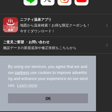
ニフティ温泉アプリ
地図から温泉検索！お得な限定クーポンも！
今すぐダウンロード！
ご意見ご要望 ・お問い合わせ
施設データの新規追加や修正依頼もこちらから
スマートフォン
/
PC
加盟店募集（資料請求）
広告出稿のご案内
By using our services, you agree that we and
our
partners
use cookies to improve advertisi
利用規約
ライフスタイルMEMBERS+規約
ng and enhance your experience on our servi
特定商取引法に基づく表記
ヘルプ
採用情報
ces.
Learn more
運営会社
個人情報保護ポリシー
©NIFTY Lifestyle Co., Ltd.
OK