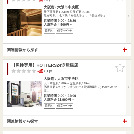
大阪府 / 大阪市中央区
天下茶屋駅4.23km
松屋町駅301m
最寄り駅：地下鉄「松屋町駅」、「長堀橋駅」
営業時間 9:00～23:30
入浴料金 4,500円～
日帰り
個室サウナ
関連情報から探す
【男性専用】HOTTERS24淀屋橋店
お気に入
りに追加
-点
/ 0 件
大阪府 / 大阪市中央区
天下茶屋駅5.88km
淀屋橋駅429m
肥後橋駅7出口から徒歩約2分 淀屋橋駅12(OsakaMetro
淀…
営業時間 0:00～24:00
入浴料金 11,900円～
日帰り
個室サウナ
関連情報から探す