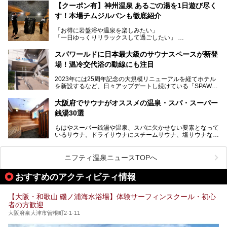
に“一日中くつろげる場所”としてパワーアップしています。
サウナー注目の3種のサウナや160cmの深水風呂、没入感の
【クーポン有】神州温泉 あるごの湯を1日遊び尽く
高い岩盤浴エリア、日本最大の台数を誇る最新AIフィットネ
す！本場チムジルバンも徹底紹介
今回のリニューアルでは、新たに登場した瞑想サウナをはじ
スマシンなど、見どころ満載の館内を詳しくご紹介します。
め、岩盤浴エリアや休憩スペースの充実、レストランなど、
「お得に岩盤浴や温泉を楽しみたい」
見どころが盛りだくさん。日常の疲れを癒やしたい方はもち
「一日ゆっくりリラックスして過ごしたい」
ろん、休日にゆったり過ごしたい方にもぴったりの内容とな
そんな方におすすめなのが、クーポンを使ってお得に長時間
っています。
利用できる「神州温泉 あるごの湯」です。
スパワールドに日本最大級のサウナスペースが新登
本記事では、そんなリニューアル後の注目ポイントを詳しく
場！温冷交代浴の動線にも注目
あるごの湯は、大阪府豊中市にある日帰り温浴施設で、阪急
紹介します。これから「鶴見緑地湯元水春」に訪れる方や、
宝塚線「三国駅」から徒歩約10分とアクセスも良好です。
より満足度の高い過ごし方をしたい方はぜひお読みくださ
2023年には25周年記念の大規模リニューアルを経てホテル
チムジルバン（岩盤浴）を中心に、発汗・リラックス・漫画
い。
を新設するなど、日々アップデートし続けている「SPAWO
タイムまで満喫できる長時間滞在型の施設なので、一日中ゆ
RLD HOTEL＆RESORT」（以下スパワールド）。
ったりと過ごしたいときにおすすめ。大うちわやタオルによ
そんなスパワールドが2025年11月15日（土）に、新たな浴
る迫力ある熱波パフォーマンスも毎日行われており、“とと
大阪府でサウナがオススメの温泉・スパ・スーパー
室や日本最大級140人収容の大規模サウナを携えてリニュー
のう”体験をしっかり楽しめるのもポイントです。
銭湯30選
アルオープン！浴室である4F・6Fそれぞれにリニューアル
が施されており、その総工費はなんと13.5億円！
さらに館内でくつろぐだけでなく、隣接するビルにはカラオ
もはやスーパー銭湯や温泉、スパに欠かせない要素となって
大規模リニューアルの全容を確認すべく、リニューアルプレ
ケやボウリングといった遊び場もあり、友人同士やカップル
いるサウナ。ドライサウナにスチームサウナ、塩サウナな
オープンイベントに行ってきました！今回はそのリニューア
で“遊び+癒し”の一日を過ごすのにもぴったり。
ど、いくつか異なるタイプが楽しめたり、水風呂や外気浴ス
ル部分の概要をお届けします。
ペース、ロウリュウなど、心ゆくまで楽しむためのサービス
今回は、あるごの湯を訪問し、チムジルバンやお風呂、食事
が充実した施設も多くみられます。
ニフティ温泉ニュースTOPへ
処にいたるまで魅力をたっぷり堪能してきたので、その全容
を詳しく紹介します！
今回はそんなサウナにこだわった、大阪府内のオススメ温
おすすめのアクティビティ情報
泉・銭湯・スパを30件紹介したいと思います！
【大阪・和歌山 磯ノ浦海水浴場】体験サーフィンスクール・初心
者の方歓迎
大阪府泉大津市曽根町2-1-11