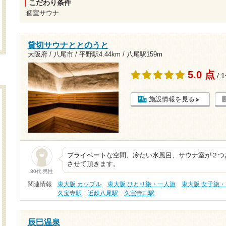
こだわり条件
個室サウナ
貸切サウナととのうと
大阪府 / 八尾市 /
平野駅4.44km
/
八尾駅159m
5.0 点
/ 
施設情報を見る
プライベートな空間、冷たい水風呂、サウナ室が２つ
させて頂きます。
30代 男性
関連情報
東大阪 カップル
東大阪 ひとり旅・一人旅
東大阪 女子旅
久宝寺駅
近鉄八尾駅
久宝寺口駅
辰巳温泉