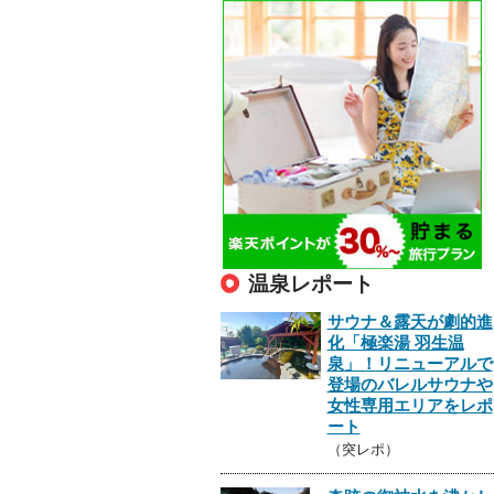
温泉レポート
サウナ＆露天が劇的進
化「極楽湯 羽生温
泉」！リニューアルで
登場のバレルサウナや
女性専用エリアをレポ
ート
（突レポ）