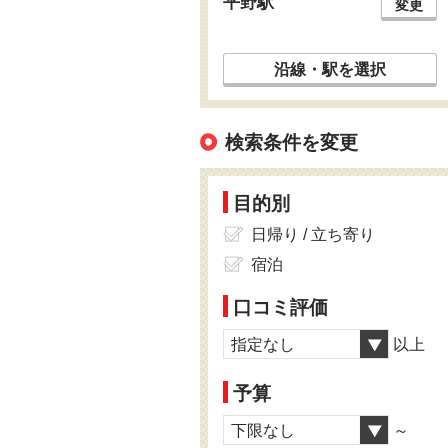
平野駅
変更
沿線・駅を選択
検索条件を変更
目的別
日帰り / 立ち寄り
宿泊
口コミ評価
指定なし
以上
予算
下限なし
～