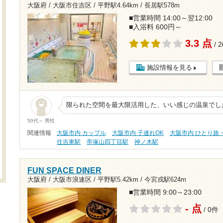
大阪府 / 大阪市住吉区 /
平野駅4.64km
/
長居駅578m
■営業時間 14:00～翌12:00
■入浴料 600円～
3.3 点
/ 
施設情報を見る
限られた空間を最大限活用した、いい感じの温泉でし
50代～ 男性
関連情報
大阪市内 カップル
大阪市内 子連れOK
大阪市内 ひとり旅
住吉東駅
帝塚山四丁目駅
神ノ木駅
FUN SPACE DINER
大阪府 / 大阪市浪速区 /
平野駅5.42km
/
今宮戎駅624m
■営業時間 9:00～23:00
- 点
/ 0件