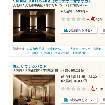
SAUNA OOO OSAKA（サウナオーオオサカ）
大阪府 / 大阪市中央区 /
平野駅6.52km
/
四ツ橋駅400m
■入浴料 5,500円～
- 点
/ 0件
施設情報を見る
関連情報
大阪市内 駅近（徒歩10分以内）
大阪市内 サウナ
大阪市内
四ツ橋駅
心斎橋駅
大阪難波駅
ＪＲ難波駅
堀江サウナシバコヤ
大阪府 / 大阪市西区 /
平野駅6.85km
/
四ツ橋駅314m
■営業時間 11:35～23:30
■入浴料 10,000円～
- 点
/ 0件
施設情報を見る