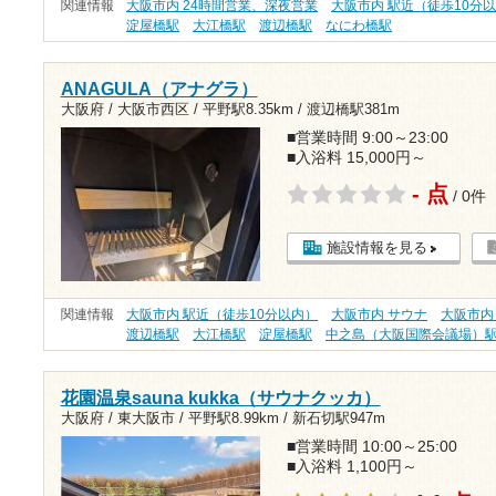
関連情報
大阪市内 24時間営業、深夜営業
大阪市内 駅近（徒歩10分
淀屋橋駅
大江橋駅
渡辺橋駅
なにわ橋駅
ANAGULA（アナグラ）
大阪府 / 大阪市西区 /
平野駅8.35km
/
渡辺橋駅381m
■営業時間 9:00～23:00
■入浴料 15,000円～
- 点
/ 0件
施設情報を見る
関連情報
大阪市内 駅近（徒歩10分以内）
大阪市内 サウナ
大阪市内
渡辺橋駅
大江橋駅
淀屋橋駅
中之島（大阪国際会議場）
花園温泉sauna kukka（サウナクッカ）
大阪府 / 東大阪市 /
平野駅8.99km
/
新石切駅947m
■営業時間 10:00～25:00
■入浴料 1,100円～