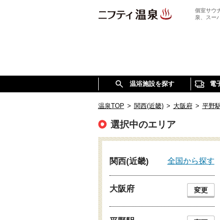
個室サウ
泉、スー
温浴施設を探す
電
温泉TOP
>
関西(近畿)
>
大阪府
>
平野
選択中のエリア
全国から探す
関西(近畿)
大阪府
変更