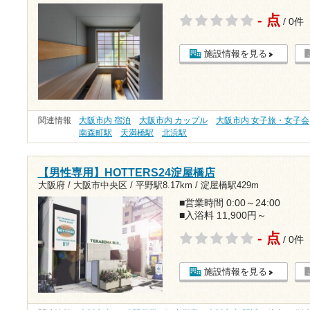
- 点
/ 0件
施設情報を見る
関連情報
大阪市内 宿泊
大阪市内 カップル
大阪市内 女子旅・女子会
南森町駅
天満橋駅
北浜駅
【男性専用】HOTTERS24淀屋橋店
大阪府 / 大阪市中央区 /
平野駅8.17km
/
淀屋橋駅429m
■営業時間 0:00～24:00
■入浴料 11,900円～
- 点
/ 0件
施設情報を見る