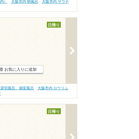
以内）
大阪市内 朝風呂
大阪市内 サウナ
日帰り
>
お気に入りに追加
 貸切風呂、個室風呂
大阪市内 ロウリュ
駅
日帰り
>