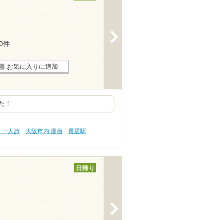
>
20件
お気に入りに追加
た！
・一人旅
大阪市内 漫画
長居駅
日帰り
>