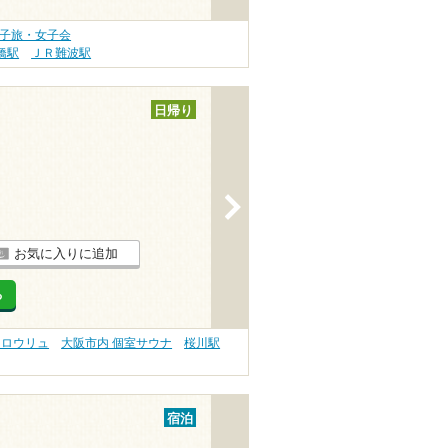
女子旅・女子会
橋駅
ＪＲ難波駅
日帰り
>
お気に入りに追加
る
 ロウリュ
大阪市内 個室サウナ
桜川駅
宿泊