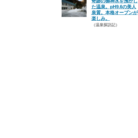
奇跡の御神水を沸かし
た温泉。pH9.6の美人
泉質。本格オープンが
楽しみ。
（温泉探訪記）