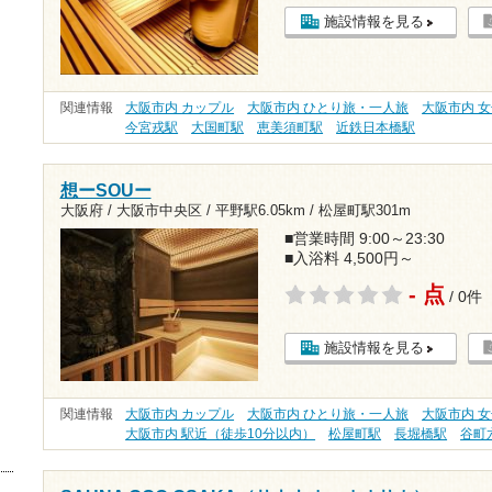
施設情報を見る
関連情報
大阪市内 カップル
大阪市内 ひとり旅・一人旅
大阪市内 
今宮戎駅
大国町駅
恵美須町駅
近鉄日本橋駅
想ーSOUー
大阪府 / 大阪市中央区 /
平野駅6.05km
/
松屋町駅301m
■営業時間 9:00～23:30
■入浴料 4,500円～
- 点
/ 0件
施設情報を見る
関連情報
大阪市内 カップル
大阪市内 ひとり旅・一人旅
大阪市内 
大阪市内 駅近（徒歩10分以内）
松屋町駅
長堀橋駅
谷町