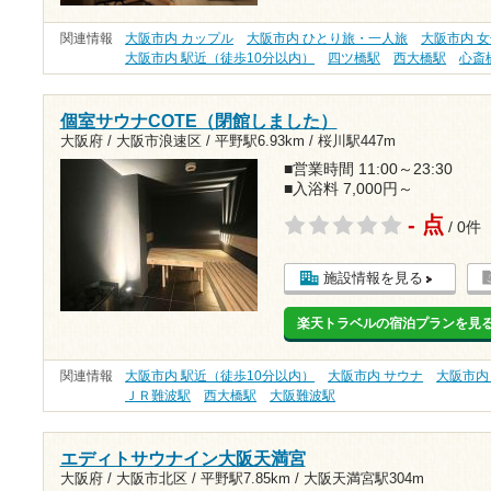
関連情報
大阪市内 カップル
大阪市内 ひとり旅・一人旅
大阪市内 
大阪市内 駅近（徒歩10分以内）
四ツ橋駅
西大橋駅
心斎
個室サウナCOTE（閉館しました）
大阪府 / 大阪市浪速区 /
平野駅6.93km
/
桜川駅447m
■営業時間 11:00～23:30
■入浴料 7,000円～
- 点
/ 0件
施設情報を見る
楽天トラベルの宿泊プランを見
関連情報
大阪市内 駅近（徒歩10分以内）
大阪市内 サウナ
大阪市内
ＪＲ難波駅
西大橋駅
大阪難波駅
エディトサウナイン大阪天満宮
大阪府 / 大阪市北区 /
平野駅7.85km
/
大阪天満宮駅304m