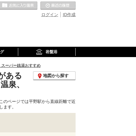
お気に入りの温泉
最近の履歴
ログイン
ID作成
グ
岩盤浴
、スーパー銭湯おすすめ
がある
地図から探す
り温泉、
このページでは平野駅から直線距離で近
します。